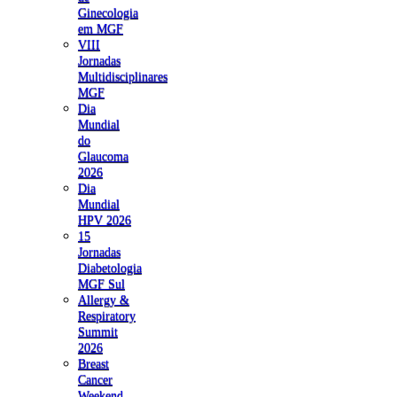
Ginecologia
em MGF
VIII
Jornadas
Multidisciplinares
MGF
Dia
Mundial
do
Glaucoma
2026
Dia
Mundial
HPV 2026
15
Jornadas
Diabetologia
MGF Sul
Allergy &
Respiratory
Summit
2026
Breast
Cancer
Weekend