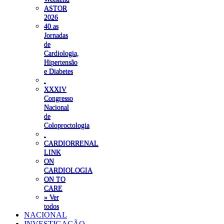
ASTOR
2026
40.as
Jornadas
de
Cardiologia,
Hipertensão
e Diabetes
.
XXXIV
Congresso
Nacional
de
Coloproctologia
.
CARDIORRENAL
LINK
ON
CARDIOLOGIA
ON TO
CARE
» Ver
todos
NACIONAL
INVESTIGAÇÃO