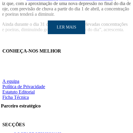
diz que, com a aproximação de uma nova depressão no final do dia de
hoje, com previsão de chuva a partir do dia 1 de abril, a concentração
de poeiras tenderá a diminuir.
“Ainda durante o dia 31 deverão verificar-se elevadas concentrações
LER MAIS
de poeiras, diminuindo gradualmente ao longo do dia”, acrescenta.
Notícias relacionadas
CONHEÇA-NOS MELHOR
Crianças com determinada variação genética são mais vulnerávei
aos efeitos da poluição atmosféric
Associações lançam desafio de cortar a respiração no Dia Mundia
da DPOC
A equipa
LER MAIS
Política de Privacidade
Estatuto Editorial
Ficha Técnica
Parceiro estratégico
Partilhe nas redes sociais:
SECÇÕES