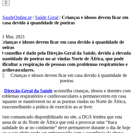
SaudeOnline.pt
/
Saúde Geral
/
Crianças e idosos devem ficar em
casa devido à quantidade de poeiras
31 Mar, 2021
Crianças e idosos devem ficar em casa devido à quantidade de
poeiras
O conselho é dado pela Direção-Geral da Saúde, devido à elevada
quantidade de poeiras no ar vindas Norte de África, que pode
dificultar a respiração de pessoas com problemas respiratórios e
cardiovasculares.
A
Direção-Geral da Saúde
aconselha crianças, idosos e doentes com
problemas respiratórios e cardiovasculares a permanecerem em casa
enquanto se mantiverem no ar as poeiras vindas no Norte de África,
desaconselhando a prática de exercício ao ar livre.
Num comunicado disponibilizado no site, a DGS lembra que esta
massa de ar do Norte de África que está a provocar uma “fraca
qualidade do ar no continente” deve permanecer durante o dia de hoje,
mas o seu efeito pode ser enfraquecido com a ocorrência da chuva