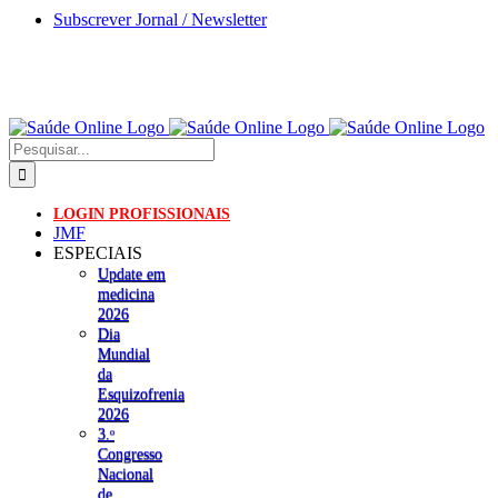
Skip
Subscrever Jornal / Newsletter
to
content
Pesquisar
LOGIN PROFISSIONAIS
JMF
ESPECIAIS
Update em
medicina
2026
Dia
Mundial
da
Esquizofrenia
2026
3.ᵒ
Congresso
Nacional
de