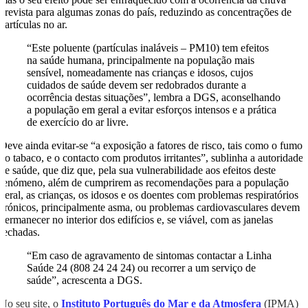
prevista para algumas zonas do país, reduzindo as concentrações de
partículas no ar.
“Este poluente (partículas inaláveis – PM10) tem efeitos
na saúde humana, principalmente na população mais
sensível, nomeadamente nas crianças e idosos, cujos
cuidados de saúde devem ser redobrados durante a
ocorrência destas situações”, lembra a DGS, aconselhando
a população em geral a evitar esforços intensos e a prática
de exercício do ar livre.
Deve ainda evitar-se “a exposição a fatores de risco, tais como o fumo
do tabaco, e o contacto com produtos irritantes”, sublinha a autoridade
de saúde, que diz que, pela sua vulnerabilidade aos efeitos deste
fenómeno, além de cumprirem as recomendações para a população
geral, as crianças, os idosos e os doentes com problemas respiratórios
crónicos, principalmente asma, ou problemas cardiovasculares devem
permanecer no interior dos edifícios e, se viável, com as janelas
fechadas.
“Em caso de agravamento de sintomas contactar a Linha
Saúde 24 (808 24 24 24) ou recorrer a um serviço de
saúde”, acrescenta a DGS.
No seu site, o
Instituto Português do Mar e da Atmosfera
(IPMA)