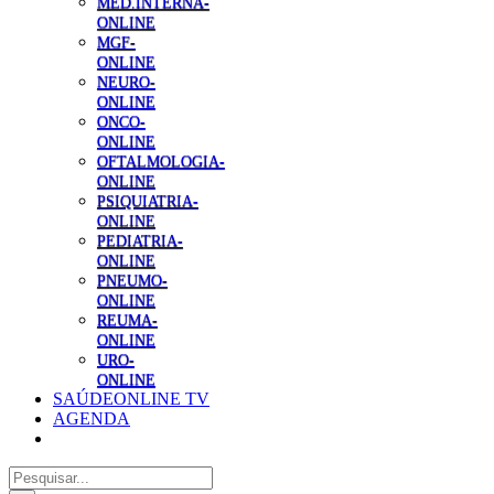
MED.INTERNA-
ONLINE
MGF-
ONLINE
NEURO-
ONLINE
ONCO-
ONLINE
OFTALMOLOGIA-
ONLINE
PSIQUIATRIA-
ONLINE
PEDIATRIA-
ONLINE
PNEUMO-
ONLINE
REUMA-
ONLINE
URO-
ONLINE
SAÚDEONLINE TV
AGENDA
Pesquisar