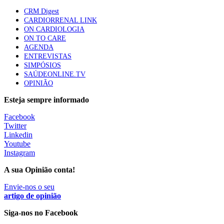
Quase quatro em cada dez doentes com enfarte
CRM Digest
apresentavam níveis elevados de Lp(a), revela estudo
CARDIORRENAL LINK
86 visualizações
ON CARDIOLOGIA
ON TO CARE
AGENDA
ENTREVISTAS
Trodelvy aprovado para primeira linha no cancro da
SIMPÓSIOS
mama triplo negativo metastático em doentes não
SAÚDEONLINE.TV
elegíveis para inibidores PD-(L)1
OPINIÃO
61 visualizações
Esteja sempre informado
MAIS NOTÍCIAS
Facebook
Twitter
Linkedin
Youtube
Quase 11.900 jovens recorreram aos cheques psicólogo e
Instagram
nutricionista no primeiro mês
7 Ago, 2026
|
0 Comments
A sua Opinião conta!
Envie-nos o seu
artigo de opinião
ULS de Coimbra estreia cirurgia endoscópica do ouvido com
apoio robótico em Portugal
Siga-nos no Facebook
7 Ago, 2026
|
0 Comments