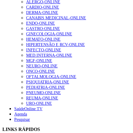
ALERGO-ONLINE
Enfermagem Forense. “Da urgência ao tribunal, cada
CARDIO-ONLINE
gesto conta e cada profissional faz a diferença”
DERMA-ONLINE
202 visualizações
CANABIS MEDICINAL-ONLINE
ENDO-ONLINE
GASTRO-ONLINE
GINECOLOGIA-ONLINE
Alguns milhares de utentes podem ficar sem médico de
HEMATO-ONLINE
família com nova regras do registo, alerta associação
HIPERTENSÃO E RCV-ONLINE
155 visualizações
INFECTO-ONLINE
MED.INTERNA-ONLINE
MGF-ONLINE
NEURO-ONLINE
1.º Episódio do Podcast “Frequência Cardio – Sintoniza
ONCO-ONLINE
te na Insuficiência Cardíaca” da Bayer
OFTALMOLOGIA-ONLINE
99 visualizações
PSIQUIATRIA-ONLINE
PEDIATRIA-ONLINE
PNEUMO-ONLINE
REUMA-ONLINE
URO-ONLINE
“Os programas de rastreio do cancro do pulmão são
SaúdeOnline TV
custo-efetivos e representam um investimento
Agenda
sustentável para os sistemas de saúde”
Pesquisar
88 visualizações
LINKS RÁPIDOS