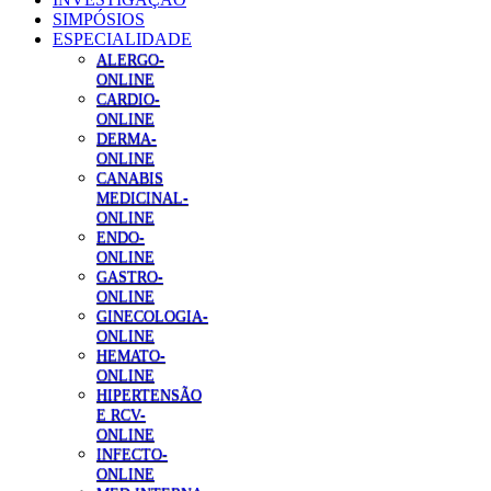
SIMPÓSIOS
ESPECIALIDADE
ALERGO-
ONLINE
CARDIO-
ONLINE
DERMA-
ONLINE
CANABIS
MEDICINAL-
ONLINE
ENDO-
ONLINE
GASTRO-
ONLINE
GINECOLOGIA-
ONLINE
HEMATO-
ONLINE
HIPERTENSÃO
E RCV-
ONLINE
INFECTO-
ONLINE