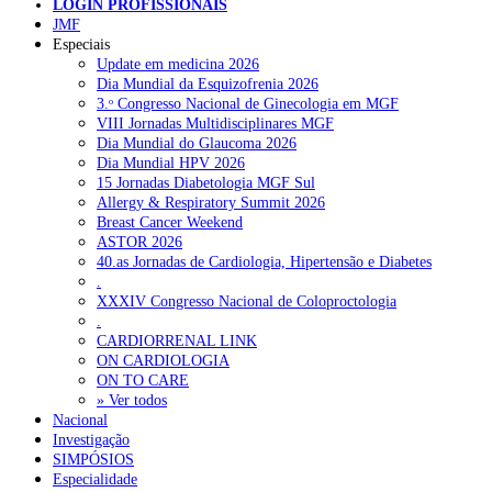
LOGIN PROFISSIONAIS
Pesquisar
JMF
Especiais
Update em medicina 2026
Dia Mundial da Esquizofrenia 2026
NOTÍCIAS RECENTES
3.ᵒ Congresso Nacional de Ginecologia em MGF
VIII Jornadas Multidisciplinares MGF
Quase 11.900 jovens recorreram aos cheques psicólogo e
Dia Mundial do Glaucoma 2026
nutricionista no primeiro mês
7 de Agosto, 2026
Dia Mundial HPV 2026
15 Jornadas Diabetologia MGF Sul
ULS de Coimbra estreia cirurgia endoscópica do ouvido com
Allergy & Respiratory Summit 2026
apoio robótico em Portugal
7 de Agosto, 2026
Breast Cancer Weekend
ASTOR 2026
Enfermeiros exigem esclarecimentos sobre eventual gestão
40.as Jornadas de Cardiologia, Hipertensão e Diabetes
privada da ULS do Algarve
7 de Agosto, 2026
.
XXXIV Congresso Nacional de Coloproctologia
Ordem dos Médicos alerta para riscos no novo sistema de acesso
.
a consultas e cirurgias
7 de Agosto, 2026
CARDIORRENAL LINK
ON CARDIOLOGIA
Portugal está a formar os médicos de que precisa?
6 de Agosto,
ON TO CARE
2026
» Ver todos
Nacional
Investigação
SIMPÓSIOS
NOTÍCIAS MAIS LIDAS
Especialidade