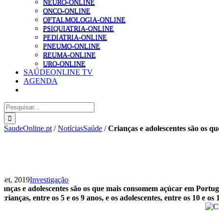
NEURO-ONLINE
ONCO-ONLINE
OFTALMOLOGIA-ONLINE
PSIQUIATRIA-ONLINE
PEDIATRIA-ONLINE
PNEUMO-ONLINE
REUMA-ONLINE
URO-ONLINE
SAÚDEONLINE TV
AGENDA
Pesquisar
SaudeOnline.pt
/
NotíciasSaúde
/
Crianças e adolescentes são os 
 Set, 2019
Investigação
ianças e adolescentes são os que mais consomem açúcar em Portug
 crianças, entre os 5 e os 9 anos, e os adolescentes, entre os 10 e 