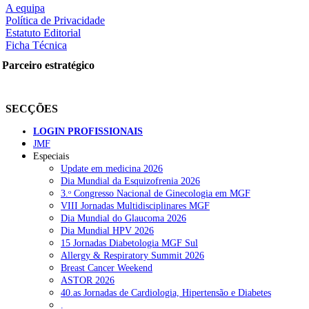
A equipa
Política de Privacidade
Estatuto Editorial
Ficha Técnica
rtilhe nas redes sociais:
Parceiro estratégico
SECÇÕES
LOGIN PROFISSIONAIS
JMF
squisar
Especiais
Update em medicina 2026
Dia Mundial da Esquizofrenia 2026
OTÍCIAS RECENTES
3.ᵒ Congresso Nacional de Ginecologia em MGF
VIII Jornadas Multidisciplinares MGF
Dia Mundial do Glaucoma 2026
Plataforma criada por estudantes apoia famílias após diagnóstico d
Dia Mundial HPV 2026
15 Jornadas Diabetologia MGF Sul
ULS Alto Alentejo e IPO de Lisboa reforçam cooperação em Oncolo
Allergy & Respiratory Summit 2026
Breast Cancer Weekend
Montenegro defende gestão pública ou privada para garantir médico
ASTOR 2026
40.as Jornadas de Cardiologia, Hipertensão e Diabetes
Governo admite cobrar taxas a utentes que recusem vaga em cuida
.