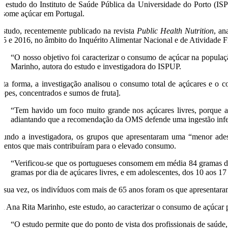
 estudo do Instituto de Saúde Pública da Universidade do Porto (ISPU
nsome açúcar em Portugal.
estudo, recentemente publicado na revista
Public Health Nutrition
, an
15 e 2016, no âmbito do Inquérito Alimentar Nacional e de Atividade Fí
“O nosso objetivo foi caracterizar o consumo de açúcar na populaç
Marinho, autora do estudo e investigadora do ISPUP.
sta forma, a investigação analisou o consumo total de açúcares e o c
ropes, concentrados e sumos de fruta].
“Tem havido um foco muito grande nos açúcares livres, porque a
adiantando que a recomendação da OMS defende uma ingestão inferi
gundo a investigadora, os grupos que apresentaram uma “menor adesã
imentos que mais contribuíram para o elevado consumo.
“Verificou-se que os portugueses consomem em média 84 gramas de 
gramas por dia de açúcares livres, e em adolescentes, dos 10 aos 1
r sua vez, os indivíduos com mais de 65 anos foram os que apresenta
ra Ana Rita Marinho, este estudo, ao caracterizar o consumo de açúcar 
“O estudo permite que do ponto de vista dos profissionais de saúde, 