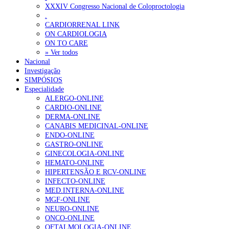
XXXIV Congresso Nacional de Coloproctologia
Estudo aponta potencial da casca de maracujá-roxo no controlo da
.
CARDIORRENAL LINK
ON CARDIOLOGIA
OTÍCIAS MAIS LIDAS
ON TO CARE
» Ver todos
Nacional
Enfermagem Forense. “Da urgência ao tribunal, cada gesto c
Investigação
202 visualizações
SIMPÓSIOS
Especialidade
ALERGO-ONLINE
CARDIO-ONLINE
DERMA-ONLINE
Alguns milhares de utentes podem ficar sem médico de famíl
CANABIS MEDICINAL-ONLINE
167 visualizações
ENDO-ONLINE
GASTRO-ONLINE
GINECOLOGIA-ONLINE
HEMATO-ONLINE
HIPERTENSÃO E RCV-ONLINE
Quase quatro em cada dez doentes com enfarte apresentavam
INFECTO-ONLINE
84 visualizações
MED.INTERNA-ONLINE
MGF-ONLINE
NEURO-ONLINE
ONCO-ONLINE
OFTALMOLOGIA-ONLINE