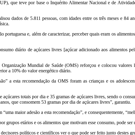
P), que teve por base o Inquérito Alimentar Nacional e de Atividade
alisou dados de 5.811 pessoas, com idades entre os três meses e 84 an
sica.
ão portuguesa e, além de caracterizar, perceber quais eram os alimento
onsumo diário de açúcares livres [açúcar adicionado aos alimentos pel
 Organização Mundial de Saúde (OMS) reforçou e colocou valores lim
or a 10% do valor energético diário.
o” a esta recomendação da OMS foram as crianças e os adolescentes,
açúcares totais por dia e 35 gramas de açúcares livres, sendo o cons
7 anos, que consomem 53 gramas por dia de açúcares livres”, garantiu.
ram “uma maior adesão a esta recomendação”, e consequentemente, “me
por grupos etários e os alimentos que motivam esse consumo, pode ser u
decisores políticos e científicos ver o que pode ser feito junto destes 