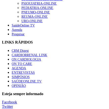
Trodelvy aprovado para primeira linha no cancro da mama tr
PSIQUIATRIA-ONLINE
58 visualizações
PEDIATRIA-ONLINE
PNEUMO-ONLINE
REUMA-ONLINE
URO-ONLINE
SaúdeOnline TV
Agenda
1.º Episódio do Podcast “Frequência Cardio – Sintoniza-te 
Pesquisar
58 visualizações
LINKS RÁPIDOS
CRM Digest
CARDIORRENAL LINK
Canábis medicinal e saúde mental
ON CARDIOLOGIA
53 visualizações
ON TO CARE
AGENDA
ENTREVISTAS
SIMPÓSIOS
SAÚDEONLINE.TV
MAIS NOTÍCIAS
OPINIÃO
Plataforma criada por estudantes apoia famílias após diagnóstic
Esteja sempre informado
5 Ago, 2026
|
0 Comments
Facebook
Twitter