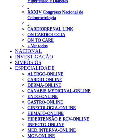
Hipertensão e Diabetes
.
XXXIV Congresso Nacional de
Coloproctologia
.
CARDIORRENAL LINK
ON CARDIOLOGIA
ON TO CARE
» Ver todos
NACIONAL
INVESTIGAÇÃO
SIMPÓSIOS
ESPECIALIDADE
ALERGO-ONLINE
CARDIO-ONLINE
DERMA-ONLINE
CANABIS MEDICINAL-ONLINE
ENDO-ONLINE
GASTRO-ONLINE
GINECOLOGIA-ONLINE
HEMATO-ONLINE
HIPERTENSÃO E RCV-ONLINE
INFECTO-ONLINE
MED.INTERNA-ONLINE
MGF-ONLINE