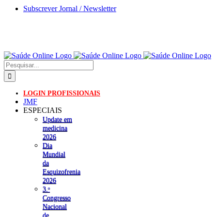
Skip
Subscrever Jornal / Newsletter
to
content
Pesquisar
LOGIN PROFISSIONAIS
JMF
ESPECIAIS
Update em
medicina
2026
Dia
Mundial
da
Esquizofrenia
2026
3.ᵒ
Congresso
Nacional
de