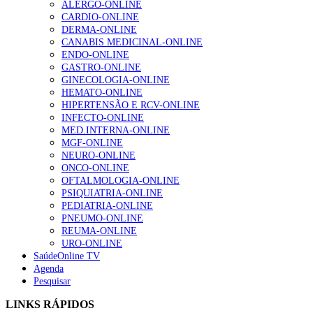
ALERGO-ONLINE
203 visualizações
CARDIO-ONLINE
DERMA-ONLINE
CANABIS MEDICINAL-ONLINE
ENDO-ONLINE
1.º Episódio do Podcast “Frequência Cardio – Sintoniza
GASTRO-ONLINE
te na Insuficiência Cardíaca” da Bayer
GINECOLOGIA-ONLINE
169 visualizações
HEMATO-ONLINE
HIPERTENSÃO E RCV-ONLINE
INFECTO-ONLINE
MED.INTERNA-ONLINE
Alguns milhares de utentes podem ficar sem médico de
MGF-ONLINE
família com nova regras do registo, alerta associação
NEURO-ONLINE
132 visualizações
ONCO-ONLINE
OFTALMOLOGIA-ONLINE
PSIQUIATRIA-ONLINE
PEDIATRIA-ONLINE
PNEUMO-ONLINE
“Os programas de rastreio do cancro do pulmão são
REUMA-ONLINE
custo-efetivos e representam um investimento
URO-ONLINE
sustentável para os sistemas de saúde”
SaúdeOnline TV
93 visualizações
Agenda
Pesquisar
Quase quatro em cada dez doentes com enfarte
LINKS RÁPIDOS
apresentavam níveis elevados de Lp(a), revela estudo