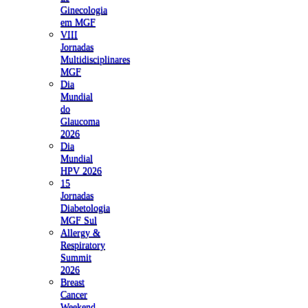
Ginecologia
em MGF
VIII
Jornadas
Multidisciplinares
MGF
Dia
Mundial
do
Glaucoma
2026
Dia
Mundial
HPV 2026
15
Jornadas
Diabetologia
MGF Sul
Allergy &
Respiratory
Summit
2026
Breast
Cancer
Weekend