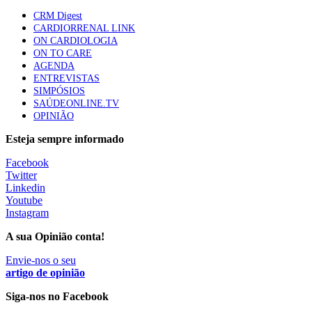
87 visualizações
CRM Digest
CARDIORRENAL LINK
ON CARDIOLOGIA
ON TO CARE
Trodelvy aprovado para primeira linha no cancro da
AGENDA
mama triplo negativo metastático em doentes não
ENTREVISTAS
elegíveis para inibidores PD-(L)1
SIMPÓSIOS
61 visualizações
SAÚDEONLINE.TV
OPINIÃO
MAIS NOTÍCIAS
Esteja sempre informado
Facebook
Twitter
Quase 11.900 jovens recorreram aos cheques psicólogo e
Linkedin
nutricionista no primeiro mês
Youtube
7 Ago, 2026
|
0 Comments
Instagram
A sua Opinião conta!
ULS de Coimbra estreia cirurgia endoscópica do ouvido com
Envie-nos o seu
apoio robótico em Portugal
artigo de opinião
7 Ago, 2026
|
0 Comments
Siga-nos no Facebook