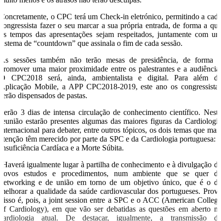
Concretamente, o CPC terá um Check-in eletrónico, permitindo a cad
congressista fazer o seu marcar a sua própria entrada, de forma a qu
os tempos das apresentações sejam respeitados, juntamente com u
sistema de “countdown” que assinala o fim de cada sessão.
As sessões também não terão mesas de presidência, de forma 
promover uma maior proximidade entre os palestrantes e a audiência
O CPC2018 será, ainda, ambientalista e digital. Para além d
Aplicação Mobile, a APP CPC2018-2019, este ano os congressista
serão dispensados de pastas.
Serão 3 dias de intensa circulação de conhecimento científico. Nest
reunião estarão presentes algumas das maiores figuras da Cardiologi
internacional para debater, entre outros tópicos, os dois temas que mai
atenção têm merecido por parte da SPC e da Cardiologia portuguesa: 
Insuficiência Cardíaca e a Morte Súbita.
Haverá igualmente lugar à partilha de conhecimento e à divulgação d
novos estudos e procedimentos, num ambiente que se quer d
networking e de união em torno de um objetivo único, que é o d
melhorar a qualidade da saúde cardiovascular dos portugueses. Prov
disso é, pois, a joint session entre a SPC e o ACC (American Colleg
of Cardiology), em que vão ser debatidas as questões em aberto n
cardiologia atual. De destacar, igualmente, a transmissão d