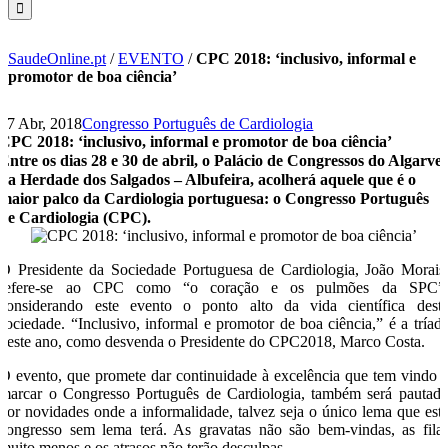
SaudeOnline.pt
/
EVENTO
/
CPC 2018: ‘inclusivo, informal e
promotor de boa ciência’
27 Abr, 2018
Congresso Português de Cardiologia
CPC 2018: ‘inclusivo, informal e promotor de boa ciência’
Entre os dias 28 e 30 de abril, o Palácio de Congressos do Algarve,
na Herdade dos Salgados – Albufeira, acolherá aquele que é o
maior palco da Cardiologia portuguesa: o Congresso Português
de Cardiologia (CPC).
O Presidente da Sociedade Portuguesa de Cardiologia, João Morais
refere-se ao CPC como “o coração e os pulmões da SPC”
considerando este evento o ponto alto da vida científica dest
sociedade. “Inclusivo, informal e promotor de boa ciência,” é a tríad
deste ano, como desvenda o Presidente do CPC2018, Marco Costa.
O evento, que promete dar continuidade à excelência que tem vindo 
marcar o Congresso Português de Cardiologia, também será pautad
por novidades onde a informalidade, talvez seja o único lema que est
congresso sem lema terá. As gravatas não são bem-vindas, as fila
muito menos e os atrasos não terão desculpas.