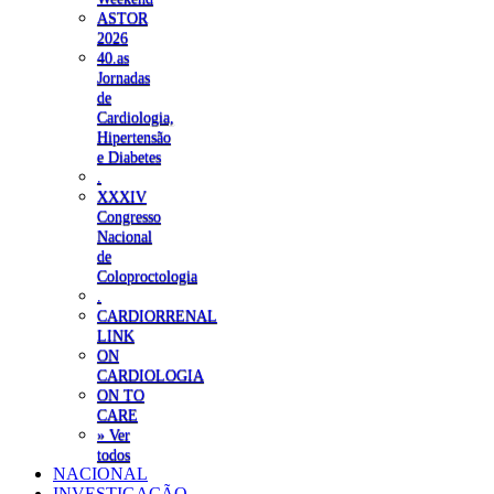
ASTOR
2026
40.as
Jornadas
de
Cardiologia,
Hipertensão
e Diabetes
.
XXXIV
Congresso
Nacional
de
Coloproctologia
.
CARDIORRENAL
LINK
ON
CARDIOLOGIA
ON TO
CARE
» Ver
todos
NACIONAL
INVESTIGAÇÃO