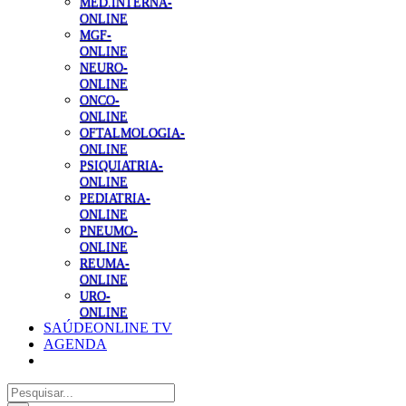
MED.INTERNA-
ONLINE
MGF-
ONLINE
NEURO-
ONLINE
ONCO-
ONLINE
OFTALMOLOGIA-
ONLINE
PSIQUIATRIA-
ONLINE
PEDIATRIA-
ONLINE
PNEUMO-
ONLINE
REUMA-
ONLINE
URO-
ONLINE
SAÚDEONLINE TV
AGENDA
Pesquisar