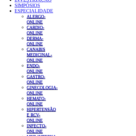
SIMPÓSIOS
ESPECIALIDADE
ALERGO-
ONLINE
CARDIO-
ONLINE
DERMA-
ONLINE
CANABIS
MEDICINAL-
ONLINE
ENDO-
ONLINE
GASTRO-
ONLINE
GINECOLOGIA-
ONLINE
HEMATO-
ONLINE
HIPERTENSÃO
E RCV-
ONLINE
INFECTO-
ONLINE