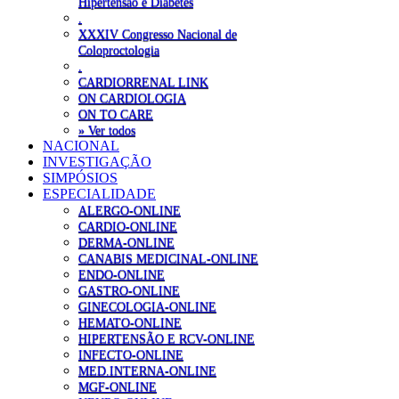
Hipertensão e Diabetes
.
XXXIV Congresso Nacional de
Coloproctologia
.
CARDIORRENAL LINK
ON CARDIOLOGIA
ON TO CARE
» Ver todos
NACIONAL
INVESTIGAÇÃO
SIMPÓSIOS
ESPECIALIDADE
ALERGO-ONLINE
CARDIO-ONLINE
DERMA-ONLINE
CANABIS MEDICINAL-ONLINE
ENDO-ONLINE
GASTRO-ONLINE
GINECOLOGIA-ONLINE
HEMATO-ONLINE
HIPERTENSÃO E RCV-ONLINE
INFECTO-ONLINE
MED.INTERNA-ONLINE
MGF-ONLINE