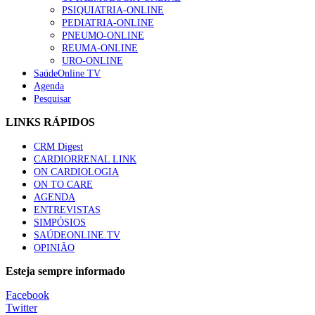
“Os programas de rastreio do cancro do pulmão são custo-ef
PSIQUIATRIA-ONLINE
88 visualizações
PEDIATRIA-ONLINE
PNEUMO-ONLINE
REUMA-ONLINE
URO-ONLINE
SaúdeOnline TV
Agenda
Quase quatro em cada dez doentes com enfarte apresentavam
Pesquisar
86 visualizações
LINKS RÁPIDOS
CRM Digest
CARDIORRENAL LINK
Trodelvy aprovado para primeira linha no cancro da mama tr
ON CARDIOLOGIA
61 visualizações
ON TO CARE
AGENDA
ENTREVISTAS
SIMPÓSIOS
SAÚDEONLINE.TV
MAIS NOTÍCIAS
OPINIÃO
Quase 11.900 jovens recorreram aos cheques psicólogo e nutricio
Esteja sempre informado
7 Ago, 2026
|
0 Comments
Facebook
Twitter