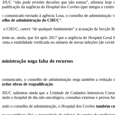
CHUC “não pode reverter decisões que não tomou”, afirmou hoje o 
squalificação da urgência do Hospital dos Covões (que integra o centro
m comunicado enviado à agência Lusa, o conselho de administração v
nselho de administração do CHUC
“.
ra o CHUC, carece “de qualquer fundamento” a acusação da Secção R
aliente-se, ainda, que foi após 2017 que a urgência do Hospital Geral 
 conta a estabilidade verificada no número de novas infeções [de covid-
ministração nega falta de recursos
 comunicado, o conselho de administração nega também a redução d
uardar obras de requalificação
.
CHUC salientou ainda que a Unidade de Cuidados Intensivos Coronár
cluindo o hospital de dia não oncológico, consultas externas e provas fun
gundo o conselho de administração, o Hospital dos Covões
também con
que se verificou “foi a necessidade de reforço da equipa de profissi