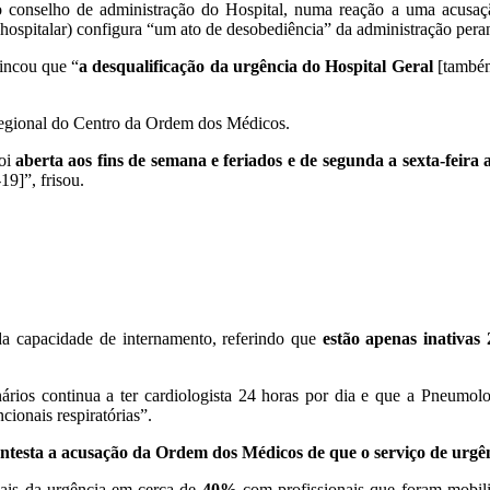
conselho de administração do Hospital, numa reação a uma acusaç
 hospitalar) configura “um ato de desobediência” da administração pera
incou que “
a desqualificação da urgência do Hospital Geral
[também
egional do Centro da Ordem dos Médicos.
foi
aberta aos fins de semana e feriados e de segunda a sexta-feira 
19]”, frisou.
a capacidade de internamento, referindo que
estão apenas inativas
ios continua a ter cardiologista 24 horas por dia e que a Pneumol
cionais respiratórias”.
testa a acusação da Ordem dos Médicos de que o serviço de urgê
onais da urgência em cerca de
40%
com profissionais que foram mobiliz