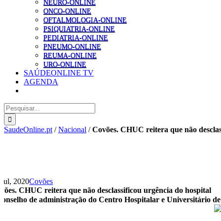
NEURO-ONLINE
ONCO-ONLINE
OFTALMOLOGIA-ONLINE
PSIQUIATRIA-ONLINE
PEDIATRIA-ONLINE
PNEUMO-ONLINE
REUMA-ONLINE
URO-ONLINE
SAÚDEONLINE TV
AGENDA
Pesquisar
SaudeOnline.pt
/
Nacional
/
Covões. CHUC reitera que não desclass
 Jul, 2020
Covões
vões. CHUC reitera que não desclassificou urgência do hospital
conselho de administração do Centro Hospitalar e Universitário