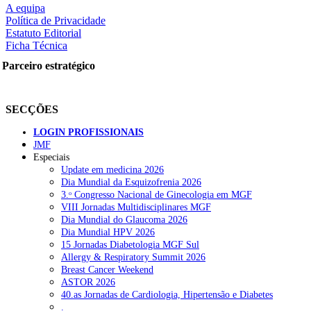
A equipa
Política de Privacidade
Estatuto Editorial
Ficha Técnica
rtilhe nas redes sociais:
Parceiro estratégico
SECÇÕES
LOGIN PROFISSIONAIS
JMF
squisar
Especiais
Update em medicina 2026
Dia Mundial da Esquizofrenia 2026
OTÍCIAS RECENTES
3.ᵒ Congresso Nacional de Ginecologia em MGF
VIII Jornadas Multidisciplinares MGF
Dia Mundial do Glaucoma 2026
Quase 11.900 jovens recorreram aos cheques psicólogo e nutricioni
Dia Mundial HPV 2026
15 Jornadas Diabetologia MGF Sul
ULS de Coimbra estreia cirurgia endoscópica do ouvido com apoio
Allergy & Respiratory Summit 2026
Breast Cancer Weekend
Enfermeiros exigem esclarecimentos sobre eventual gestão privad
ASTOR 2026
40.as Jornadas de Cardiologia, Hipertensão e Diabetes
Ordem dos Médicos alerta para riscos no novo sistema de acesso a c
.