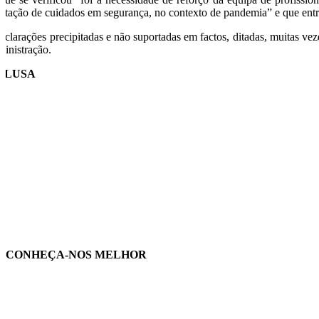
estação de cuidados em segurança, no contexto de pandemia” e que entre
eclarações precipitadas e não suportadas em factos, ditadas, muitas vez
ministração.
O/LUSA
CONHEÇA-NOS MELHOR