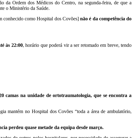
ão da Ordem dos Médicos do Centro, na segunda-feira, de que a
nte o Ministério da Saúde.
 conhecido como Hospital dos Covões]
não é da competência do
até às 22:00
, horário que poderá vir a ser retomado em breve, tendo
 20 camas na unidade de ortotraumatologia, que se encontra a
ogia mantém no Hospital dos Covões “toda a área de ambulatório,
ncia perdeu quase metade da equipa desde março.
ados de outros polos hospitalares, por necessidade de assegurar a