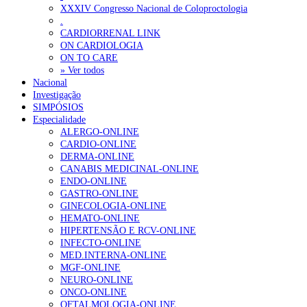
XXXIV Congresso Nacional de Coloproctologia
Portugal está a formar os médicos de que precisa?
6 de Agosto, 202
.
CARDIORRENAL LINK
ON CARDIOLOGIA
OTÍCIAS MAIS LIDAS
ON TO CARE
» Ver todos
Nacional
Enfermagem Forense. “Da urgência ao tribunal, cada gesto c
Investigação
202 visualizações
SIMPÓSIOS
Especialidade
ALERGO-ONLINE
CARDIO-ONLINE
DERMA-ONLINE
Alguns milhares de utentes podem ficar sem médico de famíl
CANABIS MEDICINAL-ONLINE
155 visualizações
ENDO-ONLINE
GASTRO-ONLINE
GINECOLOGIA-ONLINE
HEMATO-ONLINE
HIPERTENSÃO E RCV-ONLINE
1.º Episódio do Podcast “Frequência Cardio – Sintoniza-te 
INFECTO-ONLINE
99 visualizações
MED.INTERNA-ONLINE
MGF-ONLINE
NEURO-ONLINE
ONCO-ONLINE
OFTALMOLOGIA-ONLINE