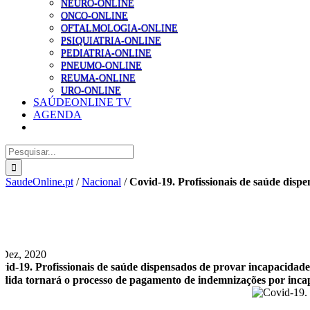
NEURO-ONLINE
ONCO-ONLINE
OFTALMOLOGIA-ONLINE
PSIQUIATRIA-ONLINE
PEDIATRIA-ONLINE
PNEUMO-ONLINE
REUMA-ONLINE
URO-ONLINE
SAÚDEONLINE TV
AGENDA
Pesquisar
SaudeOnline.pt
/
Nacional
/
Covid-19. Profissionais de saúde disp
 Dez, 2020
vid-19. Profissionais de saúde dispensados de provar incapacidade
dida tornará o processo de pagamento de indemnizações por incapa