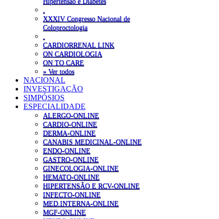
Hipertensão e Diabetes
.
XXXIV Congresso Nacional de
Coloproctologia
.
CARDIORRENAL LINK
ON CARDIOLOGIA
ON TO CARE
» Ver todos
NACIONAL
INVESTIGAÇÃO
SIMPÓSIOS
ESPECIALIDADE
ALERGO-ONLINE
CARDIO-ONLINE
DERMA-ONLINE
CANABIS MEDICINAL-ONLINE
ENDO-ONLINE
GASTRO-ONLINE
GINECOLOGIA-ONLINE
HEMATO-ONLINE
HIPERTENSÃO E RCV-ONLINE
INFECTO-ONLINE
MED.INTERNA-ONLINE
MGF-ONLINE