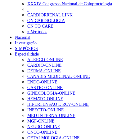
XXXIV Congresso Nacional de Coloproctologia
Sindicato diz que nova carreira de médicos dentistas reforça estabi
.
CARDIORRENAL LINK
ON CARDIOLOGIA
OTÍCIAS MAIS LIDAS
ON TO CARE
» Ver todos
Nacional
Enfermagem Forense. “Da urgência ao tribunal, cada gesto c
Investigação
202 visualizações
SIMPÓSIOS
Especialidade
ALERGO-ONLINE
CARDIO-ONLINE
DERMA-ONLINE
Alguns milhares de utentes podem ficar sem médico de famíl
CANABIS MEDICINAL-ONLINE
175 visualizações
ENDO-ONLINE
GASTRO-ONLINE
GINECOLOGIA-ONLINE
HEMATO-ONLINE
HIPERTENSÃO E RCV-ONLINE
Quase quatro em cada dez doentes com enfarte apresentavam
INFECTO-ONLINE
86 visualizações
MED.INTERNA-ONLINE
MGF-ONLINE
NEURO-ONLINE
ONCO-ONLINE
OFTALMOLOGIA-ONLINE