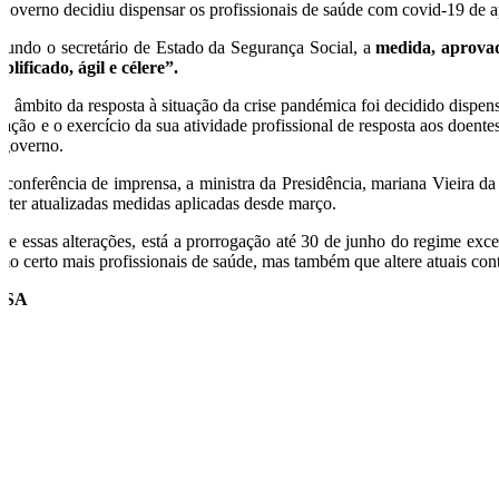
Governo decidiu dispensar os profissionais de saúde com covid-19 de ap
gundo o secretário de Estado da Segurança Social, a
medida, aprovad
plificado, ágil e célere”.
o âmbito da resposta à situação da crise pandémica foi decidido dispens
tuação e o exercício da sua atividade profissional de resposta aos doen
 governo.
 conferência de imprensa, a ministra da Presidência, mariana Vieira d
nter atualizadas medidas aplicadas desde março.
tre essas alterações, está a prorrogação até 30 de junho do regime exc
rmo certo mais profissionais de saúde, mas também que altere atuais cont
USA