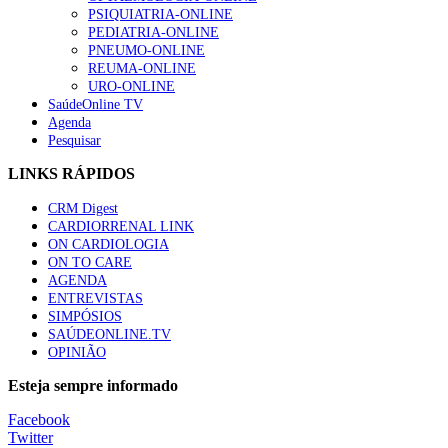
“Os programas de rastreio do cancro do pulmão são custo-ef
PSIQUIATRIA-ONLINE
66 visualizações
PEDIATRIA-ONLINE
PNEUMO-ONLINE
REUMA-ONLINE
URO-ONLINE
SaúdeOnline TV
Agenda
Trodelvy aprovado para primeira linha no cancro da mama tr
Pesquisar
61 visualizações
LINKS RÁPIDOS
CRM Digest
CARDIORRENAL LINK
Especialistas defendem mais potássio na alimentação para aj
ON CARDIOLOGIA
57 visualizações
ON TO CARE
AGENDA
ENTREVISTAS
SIMPÓSIOS
SAÚDEONLINE.TV
MAIS NOTÍCIAS
OPINIÃO
Sindicato diz que nova carreira de médicos dentistas reforça est
Esteja sempre informado
6 Ago, 2026
|
0 Comments
Facebook
Twitter