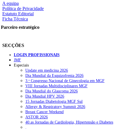
A equipa
Política de Privacidade
Estatuto Editorial
Ficha Técnica
rtilhe nas redes sociais:
Parceiro estratégico
SECÇÕES
LOGIN PROFISSIONAIS
JMF
squisar
Especiais
Update em medicina 2026
Dia Mundial da Esquizofrenia 2026
OTÍCIAS RECENTES
3.ᵒ Congresso Nacional de Ginecologia em MGF
VIII Jornadas Multidisciplinares MGF
Dia Mundial do Glaucoma 2026
Portugal está a formar os médicos de que precisa?
6 de Agosto, 202
Dia Mundial HPV 2026
15 Jornadas Diabetologia MGF Sul
Estudantes de Medicina representados na 79.ª World Health Assem
Allergy & Respiratory Summit 2026
Breast Cancer Weekend
SCORA X-Change Portugal promove formação internacional em saú
ASTOR 2026
40.as Jornadas de Cardiologia, Hipertensão e Diabetes
ANEM reúne com coordenador do Pacto Estratégico para a Saúde
.