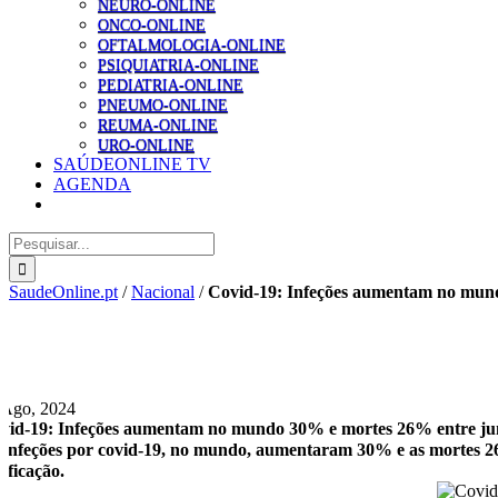
NEURO-ONLINE
ONCO-ONLINE
OFTALMOLOGIA-ONLINE
PSIQUIATRIA-ONLINE
PEDIATRIA-ONLINE
PNEUMO-ONLINE
REUMA-ONLINE
URO-ONLINE
SAÚDEONLINE TV
AGENDA
Pesquisar
SaudeOnline.pt
/
Nacional
/
Covid-19: Infeções aumentam no mund
 Ago, 2024
vid-19: Infeções aumentam no mundo 30% e mortes 26% entre ju
 infeções por covid-19, no mundo, aumentaram 30% e as mortes 26
tificação.