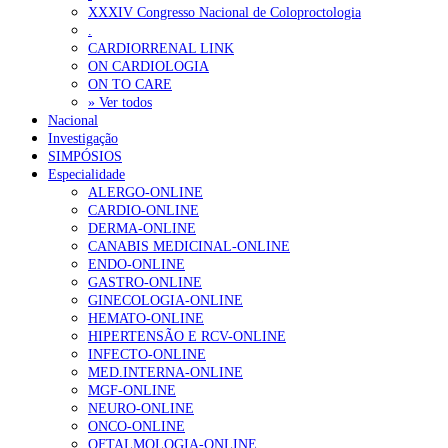
Ordem dos Médicos alerta para riscos no novo sistema de acesso a c
XXXIV Congresso Nacional de Coloproctologia
.
Portugal está a formar os médicos de que precisa?
6 de Agosto, 202
CARDIORRENAL LINK
ON CARDIOLOGIA
ON TO CARE
OTÍCIAS MAIS LIDAS
» Ver todos
Nacional
Investigação
Enfermagem Forense. “Da urgência ao tribunal, cada gesto c
SIMPÓSIOS
202 visualizações
Especialidade
ALERGO-ONLINE
CARDIO-ONLINE
DERMA-ONLINE
CANABIS MEDICINAL-ONLINE
Alguns milhares de utentes podem ficar sem médico de famíl
ENDO-ONLINE
155 visualizações
GASTRO-ONLINE
GINECOLOGIA-ONLINE
HEMATO-ONLINE
HIPERTENSÃO E RCV-ONLINE
INFECTO-ONLINE
1.º Episódio do Podcast “Frequência Cardio – Sintoniza-te 
MED.INTERNA-ONLINE
99 visualizações
MGF-ONLINE
NEURO-ONLINE
ONCO-ONLINE
OFTALMOLOGIA-ONLINE