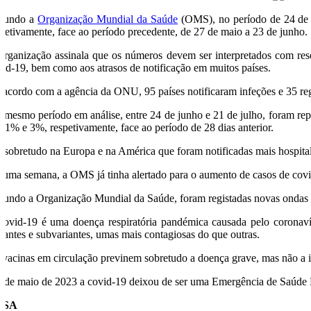
gundo a
Organização Mundial da Saúde
(OMS), no período de 24 de j
spetivamente, face ao período precedente, de 27 de maio a 23 de junho.
organização assinala que os números devem ser interpretados com rese
vid-19, bem como aos atrasos de notificação em muitos países.
 acordo com a agência da ONU, 95 países notificaram infeções e 35 re
 mesmo período em análise, entre 24 de junho e 21 de julho, foram re
 11% e 3%, respetivamente, face ao período de 28 dias anterior.
i sobretudo na Europa e na América que foram notificadas mais hospita
 uma semana, a OMS já tinha alertado para o aumento de casos de covi
gundo a Organização Mundial da Saúde, foram registadas novas ondas d
covid-19 é uma doença respiratória pandémica causada pelo coronav
riantes e subvariantes, umas mais contagiosas do que outras.
 vacinas em circulação previnem sobretudo a doença grave, mas não a 
sde maio de 2023 a covid-19 deixou de ser uma Emergência de Saúde Pú
USA