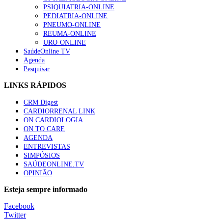
PSIQUIATRIA-ONLINE
“Os programas de rastreio do cancro do pulmão são custo-ef
PEDIATRIA-ONLINE
88 visualizações
PNEUMO-ONLINE
REUMA-ONLINE
URO-ONLINE
SaúdeOnline TV
Agenda
Pesquisar
Quase quatro em cada dez doentes com enfarte apresentavam
86 visualizações
LINKS RÁPIDOS
CRM Digest
CARDIORRENAL LINK
ON CARDIOLOGIA
Trodelvy aprovado para primeira linha no cancro da mama tr
ON TO CARE
61 visualizações
AGENDA
ENTREVISTAS
SIMPÓSIOS
SAÚDEONLINE.TV
OPINIÃO
MAIS NOTÍCIAS
Esteja sempre informado
Quase 11.900 jovens recorreram aos cheques psicólogo e nutricio
Facebook
7 Ago, 2026
|
0 Comments
Twitter