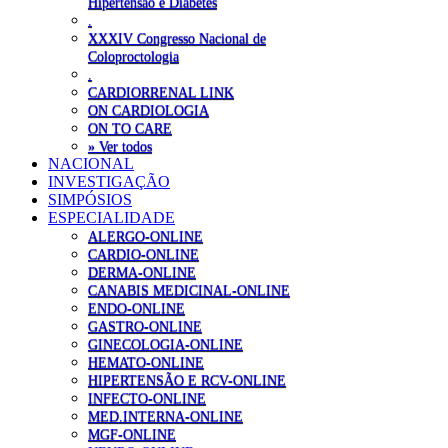
Hipertensão e Diabetes
.
XXXIV Congresso Nacional de
Coloproctologia
.
CARDIORRENAL LINK
ON CARDIOLOGIA
ON TO CARE
» Ver todos
NACIONAL
INVESTIGAÇÃO
SIMPÓSIOS
ESPECIALIDADE
ALERGO-ONLINE
CARDIO-ONLINE
DERMA-ONLINE
CANABIS MEDICINAL-ONLINE
ENDO-ONLINE
GASTRO-ONLINE
GINECOLOGIA-ONLINE
HEMATO-ONLINE
HIPERTENSÃO E RCV-ONLINE
INFECTO-ONLINE
MED.INTERNA-ONLINE
MGF-ONLINE