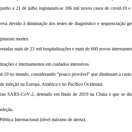
unho a 21 de julho registaram-se 186 mil novos casos de covid-19 e
rva devido à diminuição dos testes de diagnóstico e sequenciação gené
gistaram mortes.
portadas mais de 23 mil hospitalizações e mais de 600 novos intername
lizações e internamentos em cuidados intensivos.
d-19 no mundo, considerando “pouco provável” que diminuam a curto pr
e infeção na Europa, América e no Pacífico Ocidental.
írus SARS-CoV-2, detetado em finais de 2019 na China e que se dis
infeção.
blica Internacional (nível máximo de alerta).