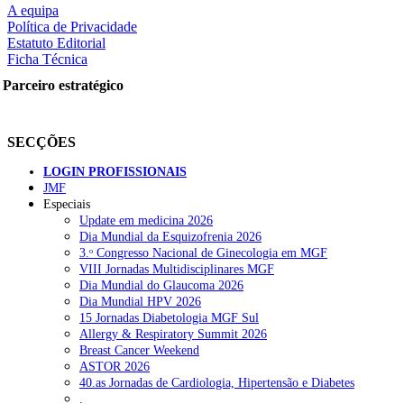
A equipa
Política de Privacidade
Estatuto Editorial
Ficha Técnica
rtilhe nas redes sociais:
Parceiro estratégico
SECÇÕES
LOGIN PROFISSIONAIS
JMF
Especiais
squisar
Update em medicina 2026
Dia Mundial da Esquizofrenia 2026
3.ᵒ Congresso Nacional de Ginecologia em MGF
OTÍCIAS RECENTES
VIII Jornadas Multidisciplinares MGF
Dia Mundial do Glaucoma 2026
Dia Mundial HPV 2026
Quase 11.900 jovens recorreram aos cheques psicólogo e nutricioni
15 Jornadas Diabetologia MGF Sul
Allergy & Respiratory Summit 2026
ULS de Coimbra estreia cirurgia endoscópica do ouvido com apoio
Breast Cancer Weekend
ASTOR 2026
Enfermeiros exigem esclarecimentos sobre eventual gestão privad
40.as Jornadas de Cardiologia, Hipertensão e Diabetes
.