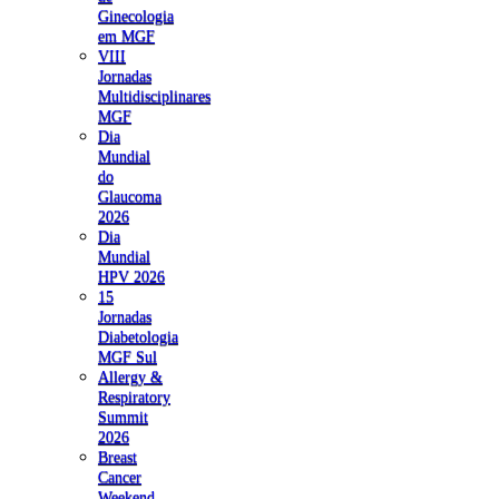
Ginecologia
em MGF
VIII
Jornadas
Multidisciplinares
MGF
Dia
Mundial
do
Glaucoma
2026
Dia
Mundial
HPV 2026
15
Jornadas
Diabetologia
MGF Sul
Allergy &
Respiratory
Summit
2026
Breast
Cancer
Weekend