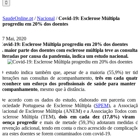
SaudeOnline.pt
/
Nacional
/
Covid-19: Esclerose Múltipla
progrediu em 20% dos doentes
27 Mai, 2020
Covid-19: Esclerose Múltipla progrediu em 20% dos doentes
A maior parte dos doentes com esclerose múltipla teve as consultas
alteradas por causa da pandemia, indica um estudo nacional.
O estudo indica também que, apesar de a maioria (55,9%) ter tid
alterações nas consultas de acompanhamento,
três em cada quatr
reconhece um esforço dos profissionais de saúde para manter 
acompanhamento
, mesmo que à distância.
De acordo com os dados do estudo, elaborado em parceria com 
Sociedade Portuguesa de Esclerose Múltipla (
SPEM
), a Associaçã
Nacional de Esclerose Múltipla (ANEM) e a Associação Todos com 
Esclerose Múltipla (TEM),
dois em cada dez (17,8%) viram 
doença progredir
e mais de metade (59,3%) adotaram medidas d
prevenção adicional, tendo em conta o risco acrescido de complicaçõe
para estes doentes se forem contaminados com covid-19.