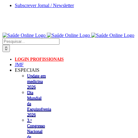
Skip
Subscrever Jornal / Newsletter
to
content
Pesquisar
LOGIN PROFISSIONAIS
JMF
ESPECIAIS
Update em
medicina
2026
Dia
Mundial
da
Esquizofrenia
2026
3.ᵒ
Congresso
Nacional
de