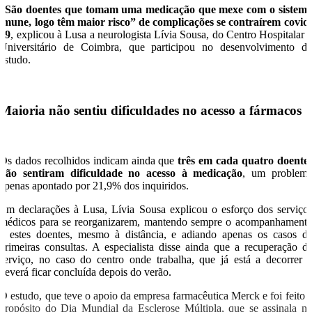
“São doentes que tomam uma medicação que mexe com o sistem
imune, logo têm maior risco” de complicações se contraírem covid
19
, explicou à Lusa a neurologista Lívia Sousa, do Centro Hospitalar 
Universitário de Coimbra, que participou no desenvolvimento d
estudo.
Maioria não sentiu dificuldades no acesso a fármacos
Os dados recolhidos indicam ainda que
três em cada quatro doente
não sentiram dificuldade no acesso à medicação
, um problem
apenas apontado por 21,9% dos inquiridos.
Em declarações à Lusa, Lívia Sousa explicou o esforço dos serviço
médicos para se reorganizarem, mantendo sempre o acompanhament
a estes doentes, mesmo à distância, e adiando apenas os casos d
primeiras consultas. A especialista disse ainda que a recuperação d
serviço, no caso do centro onde trabalha, que já está a decorrer 
deverá ficar concluída depois do verão.
O estudo, que teve o apoio da empresa farmacêutica Merck e foi feito 
propósito do Dia Mundial da Esclerose Múltipla, que se assinala n