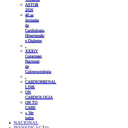
ASTOR
2026
40.as
Jornadas
de
Cardiologia,
Hipertensão
e Diabetes
.
XXXIV
Congresso
Nacional
de
Coloproctologia
.
CARDIORRENAL
LINK
ON
CARDIOLOGIA
ON TO
CARE
» Ver
todos
NACIONAL
INVESTIGAÇÃO