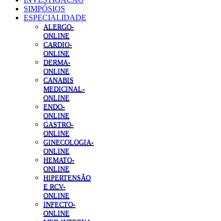
SIMPÓSIOS
ESPECIALIDADE
ALERGO-
ONLINE
CARDIO-
ONLINE
DERMA-
ONLINE
CANABIS
MEDICINAL-
ONLINE
ENDO-
ONLINE
GASTRO-
ONLINE
GINECOLOGIA-
ONLINE
HEMATO-
ONLINE
HIPERTENSÃO
E RCV-
ONLINE
INFECTO-
ONLINE