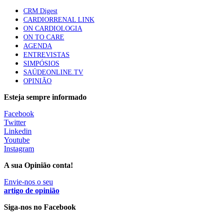
CRM Digest
CARDIORRENAL LINK
Especialistas defendem mais potássio na alimentação
ON CARDIOLOGIA
para ajudar a controlar a hipertensão
ON TO CARE
57 visualizações
AGENDA
ENTREVISTAS
SIMPÓSIOS
SAÚDEONLINE.TV
MAIS NOTÍCIAS
OPINIÃO
Esteja sempre informado
Facebook
Twitter
Linkedin
Youtube
Instagram
A sua Opinião conta!
Envie-nos o seu
artigo de opinião
Siga-nos no Facebook