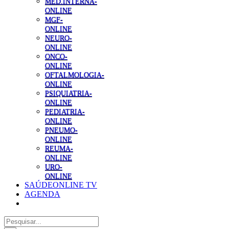
MED.INTERNA-
ONLINE
MGF-
ONLINE
NEURO-
ONLINE
ONCO-
ONLINE
OFTALMOLOGIA-
ONLINE
PSIQUIATRIA-
ONLINE
PEDIATRIA-
ONLINE
PNEUMO-
ONLINE
REUMA-
ONLINE
URO-
ONLINE
SAÚDEONLINE TV
AGENDA
Pesquisar