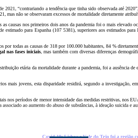
de 2021, “contrariando a tendência que tinha sido observada até 2020”
21, mas não se observaram excessos de mortalidade diretamente atribuí
 as causas nos primeiros dois anos da pandemia foi o mais elevado oc
ade estimado para Espanha (107 5381), superiores aos estimados para
 por todas as causas de 318 por 100.000 habitantes, 84 % diretamen
 nas fases iniciais
, mas também com diversas diferenças demográfica
stribuição etária da mortalidade durante a pandemia, foi a ausência d
ios mais jovens, esta disparidade residirá, segundo a investigação, e
is nos períodos de menor intensidade das medidas restritivas, nos E
 associado ao aumento do abuso de substâncias, à ideação suicida e au
Covid-19: Lisboa e Vale do Tejo foi a região 