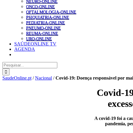
NEURO-ONLINE
ONCO-ONLINE
OFTALMOLOGIA-ONLINE
PSIQUIATRIA-ONLINE
PEDIATRIA-ONLINE
PNEUMO-ONLINE
REUMA-ONLINE
URO-ONLINE
SAÚDEONLINE TV
AGENDA
Pesquisar
SaudeOnline.pt
/
Nacional
/
Covid-19: Doença responsável por mai
Covid-19
excess
A covid-19 foi a c
pandemia, per