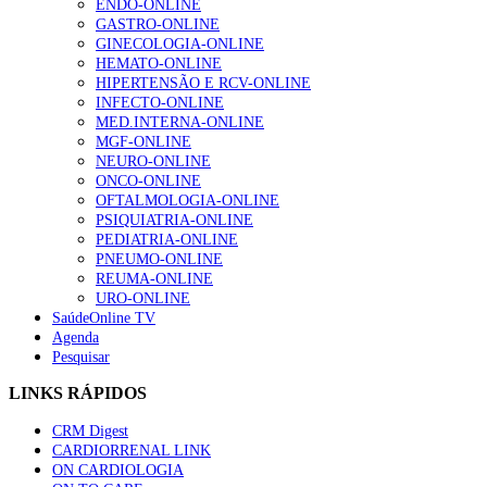
ENDO-ONLINE
155 visualizações
GASTRO-ONLINE
GINECOLOGIA-ONLINE
HEMATO-ONLINE
HIPERTENSÃO E RCV-ONLINE
INFECTO-ONLINE
1.º Episódio do Podcast “Frequência Cardio – Sintoniza-te 
MED.INTERNA-ONLINE
99 visualizações
MGF-ONLINE
NEURO-ONLINE
ONCO-ONLINE
OFTALMOLOGIA-ONLINE
PSIQUIATRIA-ONLINE
“Os programas de rastreio do cancro do pulmão são custo-ef
PEDIATRIA-ONLINE
88 visualizações
PNEUMO-ONLINE
REUMA-ONLINE
URO-ONLINE
SaúdeOnline TV
Agenda
Pesquisar
Quase quatro em cada dez doentes com enfarte apresentavam
86 visualizações
LINKS RÁPIDOS
CRM Digest
CARDIORRENAL LINK
ON CARDIOLOGIA
Trodelvy aprovado para primeira linha no cancro da mama tr