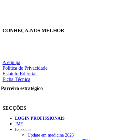
CONHEÇA-NOS MELHOR
A equipa
Política de Privacidade
Estatuto Editorial
Ficha Técnica
rtilhe nas redes sociais:
Parceiro estratégico
SECÇÕES
LOGIN PROFISSIONAIS
JMF
Especiais
squisar
Update em medicina 2026