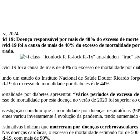
Dez, 2024
vid-19: Doença responsável por mais de 40% do excesso de morte 
covid-19 foi a causa de mais de 40% do excesso de mortalidade po
perado.
covid-19 foi a causa de mais de 40% do excesso de mortalidade por dia
gundo um estudo do Instituto Nacional de Saúde Doutor Ricardo Jorge
vid-19 do excesso de mortalidade por diabetes é de 44%.
mortalidade por diabetes apresentou
“vários períodos de excesso de
cesso de mortalidade por esta doença no verão de 2020 foi superior ao 
investigação concluiu que a mortalidade por doenças respiratórias (9
identes variou inversamente à evolução da pandemia, tendo aumentado e
 estimativas indicam que
morreram por doenças cerebrovasculares n
. Nas doenças cardíacas, o excesso de mortalidade estimado foi de 500 
vid-19, com mais de 90%.