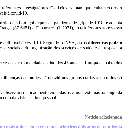
, referem os investigadores. Os dados estimam que tenham ocorrido
veis à covid-19.
orrido em Portugal depois da pandemia de gripe de 1918, e adianta
 França (87 6451) e Dinamarca (1 2971), mas inferiores ao excesso
te atribuível à covid-19. Segundo o INSA,
estas diferenças podem
s, sociais e de organização dos serviços de saúde e da resposta à
e excessos de mortalidade abaixo dos 45 anos na Europa e abaixo dos
m diferenças nas mortes não-covid nos grupos etários abaixo dos 65
UA observou-se um aumento em todas as causas externas ao longo da
mento da violência interpessoal.
Notícia relacionada
com mais óbitos em excesso nos primeiros dois anos da pandemia