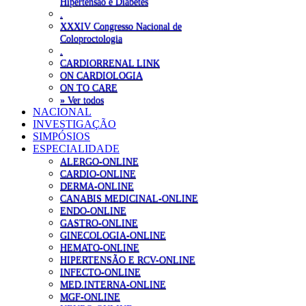
Hipertensão e Diabetes
.
XXXIV Congresso Nacional de
Coloproctologia
.
CARDIORRENAL LINK
ON CARDIOLOGIA
ON TO CARE
» Ver todos
NACIONAL
INVESTIGAÇÃO
SIMPÓSIOS
ESPECIALIDADE
ALERGO-ONLINE
CARDIO-ONLINE
DERMA-ONLINE
CANABIS MEDICINAL-ONLINE
ENDO-ONLINE
GASTRO-ONLINE
GINECOLOGIA-ONLINE
HEMATO-ONLINE
HIPERTENSÃO E RCV-ONLINE
INFECTO-ONLINE
MED.INTERNA-ONLINE
MGF-ONLINE