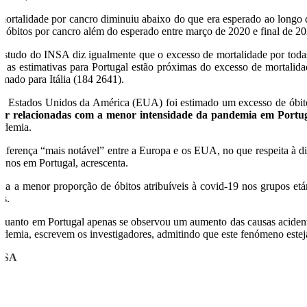
mortalidade por cancro diminuiu abaixo do que era esperado ao longo 
5 óbitos por cancro além do esperado entre março de 2020 e final de 20
estudo do INSA diz igualmente que o excesso de mortalidade por todas
e as estimativas para Portugal estão próximas do excesso de mortalid
timado para Itália (184 2641).
s Estados Unidos da América (EUA) foi estimado um excesso de óbitos
tar relacionadas com a menor intensidade da pandemia em Portugal
ndemia.
diferença “mais notável” entre a Europa e os EUA, no que respeita à di
 anos em Portugal, acrescenta.
da a menor proporção de óbitos atribuíveis à covid-19 nos grupos etár
os.
quanto em Portugal apenas se observou um aumento das causas acidenta
ndemia, escrevem os investigadores, admitindo que este fenómeno esteja
USA