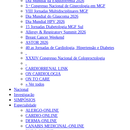
Dia Mundial da Esquizofrenia 2026
3.ᵒ Congresso Nacional de Ginecologia em MGF
OTÍCIAS RECENTES
VIII Jornadas Multidisciplinares MGF
Dia Mundial do Glaucoma 2026
Dia Mundial HPV 2026
Quase 11.900 jovens recorreram aos cheques psicólogo e nutricioni
15 Jornadas Diabetologia MGF Sul
Allergy & Respiratory Summit 2026
ULS de Coimbra estreia cirurgia endoscópica do ouvido com apoio
Breast Cancer Weekend
ASTOR 2026
Enfermeiros exigem esclarecimentos sobre eventual gestão privad
40.as Jornadas de Cardiologia, Hipertensão e Diabetes
.
Ordem dos Médicos alerta para riscos no novo sistema de acesso a c
XXXIV Congresso Nacional de Coloproctologia
.
Portugal está a formar os médicos de que precisa?
6 de Agosto, 202
CARDIORRENAL LINK
ON CARDIOLOGIA
ON TO CARE
OTÍCIAS MAIS LIDAS
» Ver todos
Nacional
Investigação
Enfermagem Forense. “Da urgência ao tribunal, cada gesto c
SIMPÓSIOS
202 visualizações
Especialidade
ALERGO-ONLINE
CARDIO-ONLINE
DERMA-ONLINE
CANABIS MEDICINAL-ONLINE
Alguns milhares de utentes podem ficar sem médico de famíl