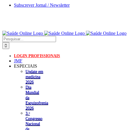
Skip
Subscrever Jornal / Newsletter
to
content
Pesquisar
LOGIN PROFISSIONAIS
JMF
ESPECIAIS
Update em
medicina
2026
Dia
Mundial
da
Esquizofrenia
2026
3.ᵒ
Congresso
Nacional
de