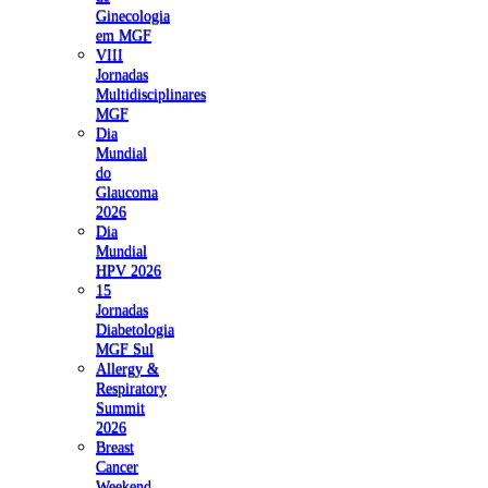
Ginecologia
em MGF
VIII
Jornadas
Multidisciplinares
MGF
Dia
Mundial
do
Glaucoma
2026
Dia
Mundial
HPV 2026
15
Jornadas
Diabetologia
MGF Sul
Allergy &
Respiratory
Summit
2026
Breast
Cancer
Weekend