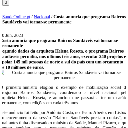
SaudeOnline.pt
/
Nacional
/
Costa anuncia que programa Bairros
Saudáveis vai tornar-se permanente
20 Jun, 2023
Costa anuncia que programa Bairros Saudáveis vai tornar-se
permanente
Segundo dados da arquiteta Helena Roseta, o programa Bairros
Saudáveis permitiu, nos últimos três anos, executar 240 projetos e
apoiar 145 mil pessoas de norte a sul do país com um orçamento
de 10 milhões de euros.
O primeiro-ministro elogiou o exemplo de mobilização social d
programa Bairros Saudáveis, coordenado a nível nacional pel
arquiteta Helena Roseta, e anunciou que passará a ter um caráte
permanente, com edições em cada três anos.
Este anúncio foi feito por António Costa, no Teatro Aberto, em Lisboa
no encerramento da sessão “Bairros Saudáveis prestam contas”, n
qual antes tinha discursado o ministro da Saúde, Manuel Pizarro, e qu
contou também com a presença da ministra da Coesão, An