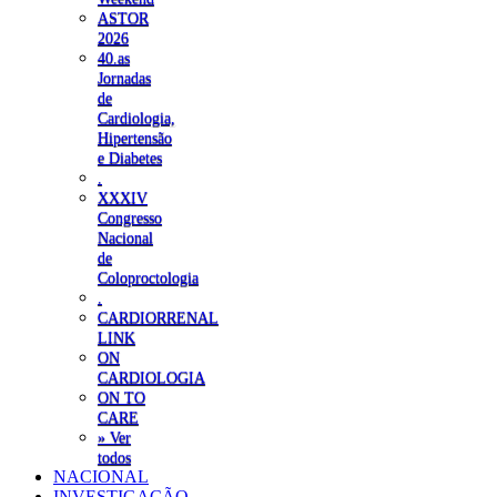
ASTOR
2026
40.as
Jornadas
de
Cardiologia,
Hipertensão
e Diabetes
.
XXXIV
Congresso
Nacional
de
Coloproctologia
.
CARDIORRENAL
LINK
ON
CARDIOLOGIA
ON TO
CARE
» Ver
todos
NACIONAL
INVESTIGAÇÃO