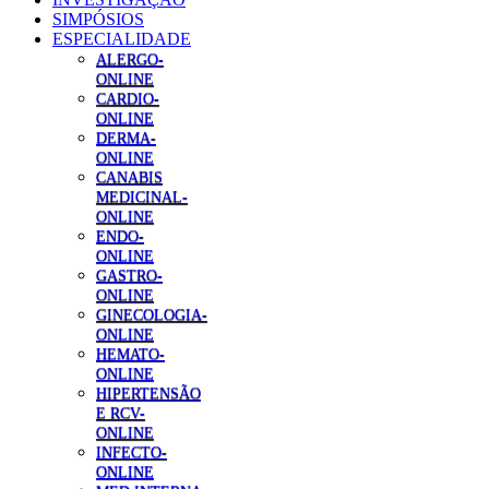
SIMPÓSIOS
ESPECIALIDADE
ALERGO-
ONLINE
CARDIO-
ONLINE
DERMA-
ONLINE
CANABIS
MEDICINAL-
ONLINE
ENDO-
ONLINE
GASTRO-
ONLINE
GINECOLOGIA-
ONLINE
HEMATO-
ONLINE
HIPERTENSÃO
E RCV-
ONLINE
INFECTO-
ONLINE