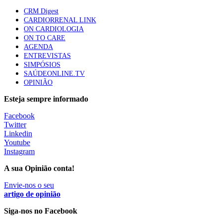
Governo prorroga Programa Bairros Saudáveis até 30 de junh
Trodelvy aprovado para primeira linha no cancro da
CRM Digest
mama triplo negativo metastático em doentes não
CARDIORRENAL LINK
elegíveis para inibidores PD-(L)1
ON CARDIOLOGIA
61 visualizações
ON TO CARE
AGENDA
ENTREVISTAS
Especialistas defendem mais potássio na alimentação
SIMPÓSIOS
para ajudar a controlar a hipertensão
SAÚDEONLINE.TV
57 visualizações
OPINIÃO
Esteja sempre informado
MAIS NOTÍCIAS
Facebook
Twitter
Linkedin
Youtube
Estudantes de Medicina representados na 79.ª World Health
Instagram
Assembly
6 Ago, 2026
|
0 Comments
A sua Opinião conta!
Envie-nos o seu
artigo de opinião
Sindicato diz que nova carreira de médicos dentistas reforça
estabilidade no SNS
Siga-nos no Facebook
6 Ago, 2026
|
0 Comments