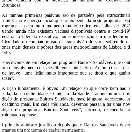
Abrunhosa.
“As minhas primeiras palavras são de parabéns pela extraordinári
mobilização e energia social que foi empenhada neste programa. Est
programa nasceu num momento muito crítico em julho de 2020
quando ainda não existiam vacinas disponíveis contra a covid-19”
declarou o líder do executivo, numa intervenção em que lembrou 
dificuldade do combate travado à transmissão do vírus sobretudo na
zonas mais densas e pobres das áreas metropolitanas de Lisboa e d
Porto.
Especificamente em relação ao programa Bairros Saudáveis, que cont
com o envolvimento de sete diferentes ministérios, António Costa diss
que houve “uma lição muito importante que se tirou e que ganho
escala”.
“A lição fundamental é óbvia: Em relação ao que corre bem não s
muda, dá-se continuidade. O ministro da Saúde já anunciou uma nov
edição do programa Bairros Saudáveis, mas, já agora, acrescento u
bocadinho mais. Em cada três anos, devemos passar a ter uma nov
edição do programa Bairros Saudáveis”, afirmou, recebendo u
prolongado aplauso.
O primeiro-ministro justificou depois que o Bairros Saudáveis dever
tornar-se um programa de caráter permanente.