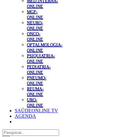
MED.INTERNA-
ONLINE
MGF-
ONLINE
NEURO-
ONLINE
ONCO-
ONLINE
OFTALMOLOGIA-
ONLINE
PSIQUIATRIA-
ONLINE
PEDIATRIA-
ONLINE
PNEUMO-
ONLINE
REUMA-
ONLINE
URO-
ONLINE
SAÚDEONLINE TV
AGENDA
Pesquisar