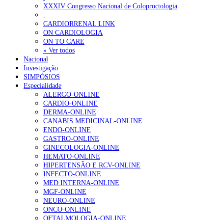
Sindicato critica exclusão dos técnicos na criação de novo curso de
XXXIV Congresso Nacional de Coloproctologia
.
Plataforma criada por estudantes apoia famílias após diagnóstico d
CARDIORRENAL LINK
ON CARDIOLOGIA
ON TO CARE
OTÍCIAS MAIS LIDAS
» Ver todos
Nacional
Investigação
Enfermagem Forense. “Da urgência ao tribunal, cada gesto c
SIMPÓSIOS
202 visualizações
Especialidade
ALERGO-ONLINE
CARDIO-ONLINE
DERMA-ONLINE
CANABIS MEDICINAL-ONLINE
Alguns milhares de utentes podem ficar sem médico de famíl
ENDO-ONLINE
175 visualizações
GASTRO-ONLINE
GINECOLOGIA-ONLINE
HEMATO-ONLINE
HIPERTENSÃO E RCV-ONLINE
INFECTO-ONLINE
Quase quatro em cada dez doentes com enfarte apresentavam
MED.INTERNA-ONLINE
86 visualizações
MGF-ONLINE
NEURO-ONLINE
ONCO-ONLINE
OFTALMOLOGIA-ONLINE