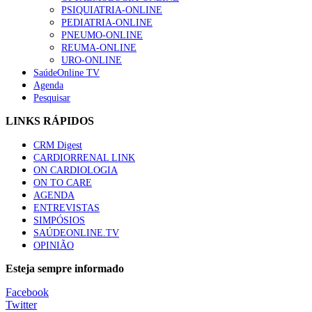
PSIQUIATRIA-ONLINE
“Os programas de rastreio do cancro do pulmão são custo-ef
PEDIATRIA-ONLINE
66 visualizações
PNEUMO-ONLINE
REUMA-ONLINE
URO-ONLINE
SaúdeOnline TV
Agenda
Pesquisar
Trodelvy aprovado para primeira linha no cancro da mama tr
61 visualizações
LINKS RÁPIDOS
CRM Digest
CARDIORRENAL LINK
ON CARDIOLOGIA
Especialistas defendem mais potássio na alimentação para aj
ON TO CARE
57 visualizações
AGENDA
ENTREVISTAS
SIMPÓSIOS
SAÚDEONLINE.TV
OPINIÃO
MAIS NOTÍCIAS
Esteja sempre informado
Sindicato diz que nova carreira de médicos dentistas reforça est
Facebook
6 Ago, 2026
|
0 Comments
Twitter