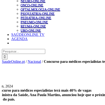
NEURO-ONLINE
ONCO-ONLINE
OFTALMOLOGIA-ONLINE
PSIQUIATRIA-ONLINE
PEDIATRIA-ONLINE
PNEUMO-ONLINE
REUMA-ONLINE
URO-ONLINE
SAÚDEONLINE TV
AGENDA
Pesquisar
SaudeOnline.pt
/
Nacional
/
Concurso para médicos especialistas t
Jun, 2024
ncurso para médicos especialistas terá mais 40% de vagas
ministra da Saúde, Ana Paula Martins, anunciou hoje que o próxim
iu do país.