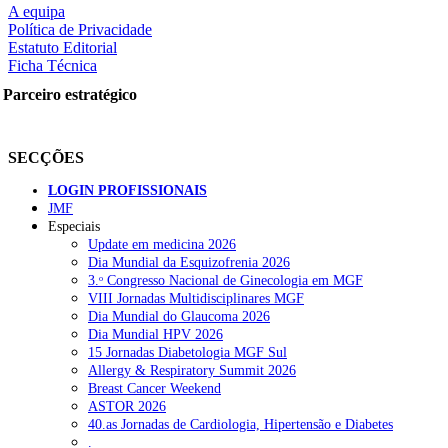
A equipa
Política de Privacidade
Estatuto Editorial
Ficha Técnica
rtilhe nas redes sociais:
Parceiro estratégico
SECÇÕES
LOGIN PROFISSIONAIS
JMF
Especiais
squisar
Update em medicina 2026
Dia Mundial da Esquizofrenia 2026
3.ᵒ Congresso Nacional de Ginecologia em MGF
OTÍCIAS RECENTES
VIII Jornadas Multidisciplinares MGF
Dia Mundial do Glaucoma 2026
Dia Mundial HPV 2026
Sindicato diz que nova carreira de médicos dentistas reforça estabi
15 Jornadas Diabetologia MGF Sul
Allergy & Respiratory Summit 2026
Mais de 400 utentes beneficiaram de comparticipação reforçada para
Breast Cancer Weekend
ASTOR 2026
Sindicato acusa ULS São João de negar direitos de parentalidade a
40.as Jornadas de Cardiologia, Hipertensão e Diabetes
.