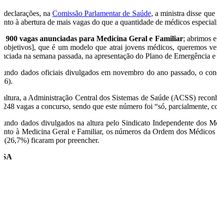
 declarações, na
Comissão Parlamentar de Saúde
, a ministra disse qu
anto à abertura de mais vagas do que a quantidade de médicos especialis
Há
900 vagas anunciadas para Medicina Geral e Familiar
; abrimos 
r objetivos], que é um modelo que atrai jovens médicos, queremos ver
unciada na semana passada, na apresentação do Plano de Emergência e
gundo dados oficiais divulgados em novembro do ano passado, o conc
836).
 altura, a Administração Central dos Sistemas de Saúde (ACSS) recon
s 248 vagas a concurso, sendo que este número foi “só, parcialmente, 
gundo dados divulgados na altura pelo Sindicato Independente dos M
anto à Medicina Geral e Familiar, os números da Ordem dos Médicos
5 (26,7%) ficaram por preencher.
USA