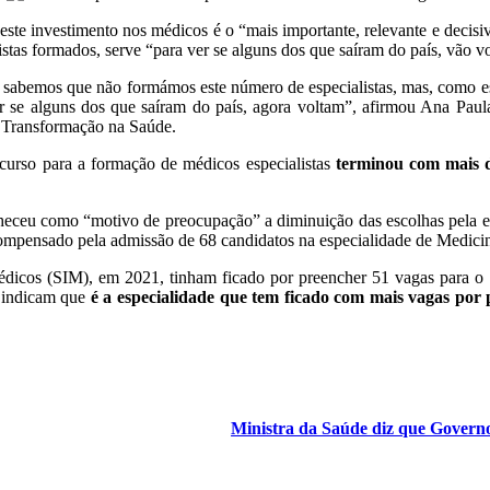
e este investimento nos médicos é o “mais importante, relevante e dec
tas formados, serve “para ver se alguns dos que saíram do país, vão vo
e sabemos que não formámos este número de especialistas, mas, como e
 se alguns dos que saíram do país, agora voltam”, afirmou Ana Paula
 Transformação na Saúde.
urso para a formação de médicos especialistas
terminou com mais 
heceu como “motivo de preocupação” a diminuição das escolhas pela e
compensado pela admissão de 68 candidatos na especialidade de Medicin
édicos (SIM), em 2021, tinham ficado por preencher 51 vagas para 
 indicam que
é a especialidade que tem ficado com mais vagas por 
Ministra da Saúde diz que Governo