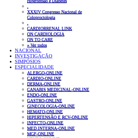
Hipertensão e Diabetes
.
XXXIV Congresso Nacional de
Coloproctologia
.
CARDIORRENAL LINK
ON CARDIOLOGIA
ON TO CARE
» Ver todos
NACIONAL
INVESTIGAÇÃO
SIMPÓSIOS
ESPECIALIDADE
ALERGO-ONLINE
CARDIO-ONLINE
DERMA-ONLINE
CANABIS MEDICINAL-ONLINE
ENDO-ONLINE
GASTRO-ONLINE
GINECOLOGIA-ONLINE
HEMATO-ONLINE
HIPERTENSÃO E RCV-ONLINE
INFECTO-ONLINE
MED.INTERNA-ONLINE
MGF-ONLINE