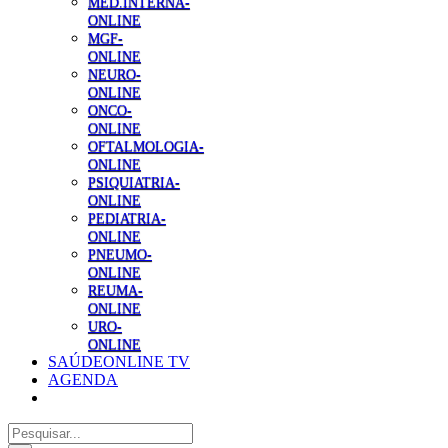
MED.INTERNA-
ONLINE
MGF-
ONLINE
NEURO-
ONLINE
ONCO-
ONLINE
OFTALMOLOGIA-
ONLINE
PSIQUIATRIA-
ONLINE
PEDIATRIA-
ONLINE
PNEUMO-
ONLINE
REUMA-
ONLINE
URO-
ONLINE
SAÚDEONLINE TV
AGENDA
Pesquisar