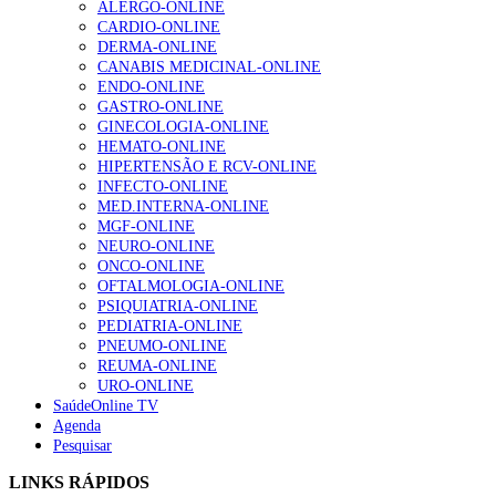
ALERGO-ONLINE
CARDIO-ONLINE
DERMA-ONLINE
CANABIS MEDICINAL-ONLINE
Alguns milhares de utentes podem ficar sem médico de
ENDO-ONLINE
família com nova regras do registo, alerta associação
GASTRO-ONLINE
175 visualizações
GINECOLOGIA-ONLINE
HEMATO-ONLINE
HIPERTENSÃO E RCV-ONLINE
INFECTO-ONLINE
Quase quatro em cada dez doentes com enfarte
MED.INTERNA-ONLINE
apresentavam níveis elevados de Lp(a), revela estudo
MGF-ONLINE
86 visualizações
NEURO-ONLINE
ONCO-ONLINE
OFTALMOLOGIA-ONLINE
PSIQUIATRIA-ONLINE
PEDIATRIA-ONLINE
“Os programas de rastreio do cancro do pulmão são
PNEUMO-ONLINE
custo-efetivos e representam um investimento
REUMA-ONLINE
sustentável para os sistemas de saúde”
URO-ONLINE
66 visualizações
SaúdeOnline TV
Agenda
Pesquisar
Trodelvy aprovado para primeira linha no cancro da
mama triplo negativo metastático em doentes não
LINKS RÁPIDOS
elegíveis para inibidores PD-(L)1