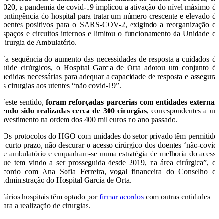
2020, a pandemia de covid-19 implicou a ativação do nível máximo d
contingência do hospital para tratar um número crescente e elevado d
doentes positivos para o SARS-COV-2, exigindo a reorganização d
espaços e circuitos internos e limitou o funcionamento da Unidade d
Cirurgia de Ambulatório.
Na sequência do aumento das necessidades de resposta a cuidados d
saúde cirúrgicos, o Hospital Garcia de Orta adotou um conjunto d
medidas necessárias para adequar a capacidade de resposta e assegura
as cirurgias aos utentes “não covid-19”.
Neste sentido,
foram reforçadas parcerias com entidades externas
tendo sido realizadas cerca de 300 cirurgias
, correspondentes a u
investimento na ordem dos 400 mil euros no ano passado.
“Os protocolos do HGO com unidades do setor privado têm permitido
a curto prazo, não descurar o acesso cirúrgico dos doentes ‘não-covid
de ambulatório e enquadram-se numa estratégia de melhoria do acess
que tem vindo a ser prosseguida desde 2019, na área cirúrgica”, d
acordo com Ana Sofia Ferreira, vogal financeira do Conselho d
Administração do Hospital Garcia de Orta.
Vários hospitais têm optado por
firmar acordos
com outras entidades
para a realização de cirurgias.