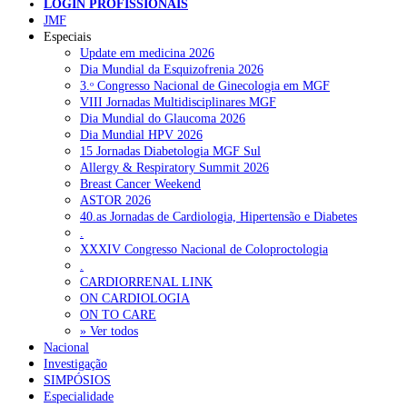
LOGIN PROFISSIONAIS
NOTÍCIAS RECENTES
JMF
Especiais
Update em medicina 2026
Portugal está a formar os médicos de que precisa?
6 de Agosto,
Dia Mundial da Esquizofrenia 2026
2026
3.ᵒ Congresso Nacional de Ginecologia em MGF
VIII Jornadas Multidisciplinares MGF
Estudantes de Medicina representados na 79.ª World Health
Dia Mundial do Glaucoma 2026
Assembly
6 de Agosto, 2026
Dia Mundial HPV 2026
15 Jornadas Diabetologia MGF Sul
SCORA X-Change Portugal promove formação internacional
Allergy & Respiratory Summit 2026
em saúde sexual e reprodutiva
6 de Agosto, 2026
Breast Cancer Weekend
ASTOR 2026
ANEM reúne com coordenador do Pacto Estratégico para a
40.as Jornadas de Cardiologia, Hipertensão e Diabetes
Saúde
6 de Agosto, 2026
.
XXXIV Congresso Nacional de Coloproctologia
Sindicato diz que nova carreira de médicos dentistas reforça
.
estabilidade no SNS
6 de Agosto, 2026
CARDIORRENAL LINK
ON CARDIOLOGIA
ON TO CARE
» Ver todos
NOTÍCIAS MAIS LIDAS
Nacional
Investigação
Enfermagem Forense. “Da urgência ao tribunal, cada
SIMPÓSIOS
gesto conta e cada profissional faz a diferença”
Especialidade
202 visualizações