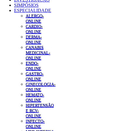
SIMPÓSIOS
ESPECIALIDADE
ALERGO-
ONLINE
CARDIO-
ONLINE
DERMA-
ONLINE
CANABIS
MEDICINAL-
ONLINE
ENDO-
ONLINE
GASTRO-
ONLINE
GINECOLOGIA-
ONLINE
HEMATO-
ONLINE
HIPERTENSÃO
E RCV-
ONLINE
INFECTO-
ONLINE