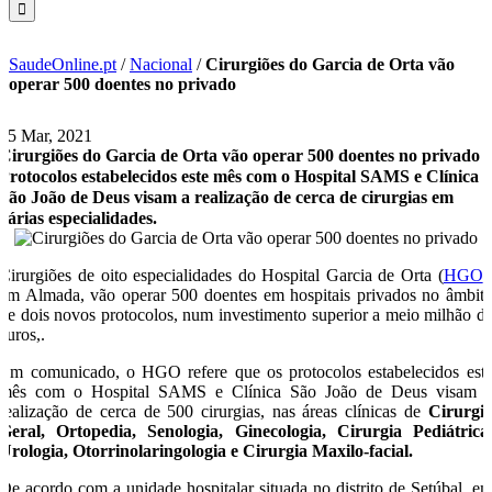
SaudeOnline.pt
/
Nacional
/
Cirurgiões do Garcia de Orta vão
operar 500 doentes no privado
15 Mar, 2021
Cirurgiões do Garcia de Orta vão operar 500 doentes no privado
Protocolos estabelecidos este mês com o Hospital SAMS e Clínica
São João de Deus visam a realização de cerca de cirurgias em
várias especialidades.
Cirurgiões de oito especialidades do Hospital Garcia de Orta (
HGO
)
em Almada, vão operar 500 doentes em hospitais privados no âmbit
de dois novos protocolos, num investimento superior a meio milhão d
euros,.
Em comunicado, o HGO refere que os protocolos estabelecidos est
mês com o Hospital SAMS e Clínica São João de Deus visam 
realização de cerca de 500 cirurgias, nas áreas clínicas de
Cirurgi
Geral, Ortopedia, Senologia, Ginecologia, Cirurgia Pediátrica
Urologia, Otorrinolaringologia e Cirurgia Maxilo-facial.
De acordo com a unidade hospitalar situada no distrito de Setúbal, e