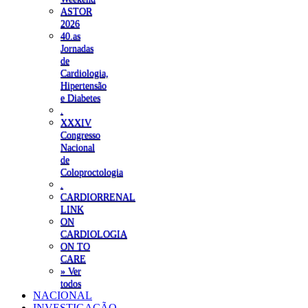
ASTOR
2026
40.as
Jornadas
de
Cardiologia,
Hipertensão
e Diabetes
.
XXXIV
Congresso
Nacional
de
Coloproctologia
.
CARDIORRENAL
LINK
ON
CARDIOLOGIA
ON TO
CARE
» Ver
todos
NACIONAL
INVESTIGAÇÃO