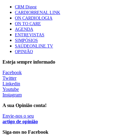
61 visualizações
CRM Digest
CARDIORRENAL LINK
ON CARDIOLOGIA
Especialistas defendem mais potássio na alimentação
ON TO CARE
para ajudar a controlar a hipertensão
AGENDA
57 visualizações
ENTREVISTAS
SIMPÓSIOS
SAÚDEONLINE.TV
OPINIÃO
MAIS NOTÍCIAS
Esteja sempre informado
Facebook
Sindicato diz que nova carreira de médicos dentistas reforça
Twitter
estabilidade no SNS
Linkedin
6 Ago, 2026
|
0 Comments
Youtube
Instagram
A sua Opinião conta!
Mais de 400 utentes beneficiaram de comparticipação reforçada
para tratamentos de infertilidade na Madeira
Envie-nos o seu
artigo de opinião
6 Ago, 2026
|
0 Comments
Siga-nos no Facebook