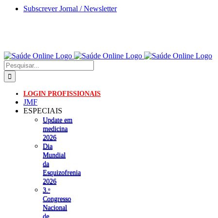
Skip
Subscrever Jornal / Newsletter
to
content
Pesquisar
LOGIN PROFISSIONAIS
JMF
ESPECIAIS
Update em
medicina
2026
Dia
Mundial
da
Esquizofrenia
2026
3.ᵒ
Congresso
Nacional
de