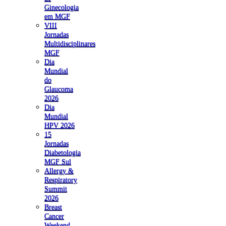
Ginecologia
em MGF
VIII
Jornadas
Multidisciplinares
MGF
Dia
Mundial
do
Glaucoma
2026
Dia
Mundial
HPV 2026
15
Jornadas
Diabetologia
MGF Sul
Allergy &
Respiratory
Summit
2026
Breast
Cancer
Weekend