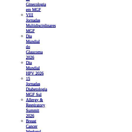
Ginecologia
em MGF
VIII
Jornadas
Multidisciplinares
MGF
Dia
Mundial
do
Glaucoma
2026
Dia
Mundial
HPV 2026
15
Jornadas
Diabetologia
MGF Sul
Allergy &
Respiratory
Summit
2026
Breast
Cancer
Weekend