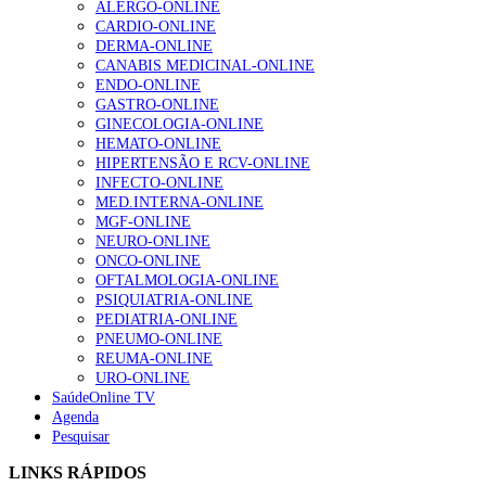
ALERGO-ONLINE
Enfermagem Forense. “Da urgência ao tribunal, cada
CARDIO-ONLINE
gesto conta e cada profissional faz a diferença”
DERMA-ONLINE
202 visualizações
CANABIS MEDICINAL-ONLINE
ENDO-ONLINE
GASTRO-ONLINE
GINECOLOGIA-ONLINE
Alguns milhares de utentes podem ficar sem médico de
HEMATO-ONLINE
família com nova regras do registo, alerta associação
HIPERTENSÃO E RCV-ONLINE
175 visualizações
INFECTO-ONLINE
MED.INTERNA-ONLINE
MGF-ONLINE
NEURO-ONLINE
Quase quatro em cada dez doentes com enfarte
ONCO-ONLINE
apresentavam níveis elevados de Lp(a), revela estudo
OFTALMOLOGIA-ONLINE
86 visualizações
PSIQUIATRIA-ONLINE
PEDIATRIA-ONLINE
PNEUMO-ONLINE
REUMA-ONLINE
URO-ONLINE
“Os programas de rastreio do cancro do pulmão são
SaúdeOnline TV
custo-efetivos e representam um investimento
Agenda
sustentável para os sistemas de saúde”
Pesquisar
66 visualizações
LINKS RÁPIDOS