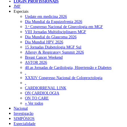
LOGIN PROFISSIONAIS
Pesquisar
JMF
Especiais
Update em medicina 2026
Dia Mundial da Esquizofrenia 2026
NOTÍCIAS RECENTES
3.ᵒ Congresso Nacional de Ginecologia em MGF
VIII Jornadas Multidisciplinares MGF
Portugal está a formar os médicos de que precisa?
6 de Agosto,
Dia Mundial do Glaucoma 2026
2026
Dia Mundial HPV 2026
15 Jornadas Diabetologia MGF Sul
Estudantes de Medicina representados na 79.ª World Health
Allergy & Respiratory Summit 2026
Assembly
6 de Agosto, 2026
Breast Cancer Weekend
ASTOR 2026
SCORA X-Change Portugal promove formação internacional
40.as Jornadas de Cardiologia, Hipertensão e Diabetes
em saúde sexual e reprodutiva
6 de Agosto, 2026
.
XXXIV Congresso Nacional de Coloproctologia
ANEM reúne com coordenador do Pacto Estratégico para a
.
Saúde
6 de Agosto, 2026
CARDIORRENAL LINK
ON CARDIOLOGIA
Sindicato diz que nova carreira de médicos dentistas reforça
ON TO CARE
estabilidade no SNS
6 de Agosto, 2026
» Ver todos
Nacional
Investigação
SIMPÓSIOS
NOTÍCIAS MAIS LIDAS
Especialidade