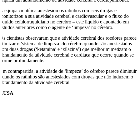
A equipa científica anestesiou os ratinhos com seis drogas e
monitorizou a sua atividade cerebral e cardiovascular e o fluxo do
líquido cefalorraquidiano no cérebro – este líquido é apontado em
estudos anteriores como o agente de ‘limpeza’ no cérebro.
Os cientistas observaram que a atividade cerebral dos roedores parece
otimizar o ‘sistema de limpeza’ do cérebro quando são anestesiados
com duas drogas (‘ketamina’ e ‘xilazina’) que melhor mimetizam o
abrandamento da atividade cerebral e cardíaca que ocorre quando se
dorme profundamente.
Em contrapartida, a atividade de ‘limpeza’ do cérebro parece diminuir
quando os ratinhos são anestesiados com drogas que não induzem o
abrandamento da atividade cerebral.
LUSA