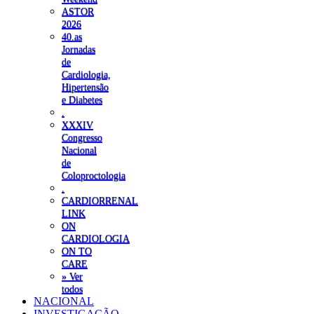
ASTOR
2026
40.as
Jornadas
de
Cardiologia,
Hipertensão
e Diabetes
.
XXXIV
Congresso
Nacional
de
Coloproctologia
.
CARDIORRENAL
LINK
ON
CARDIOLOGIA
ON TO
CARE
» Ver
todos
NACIONAL
INVESTIGAÇÃO