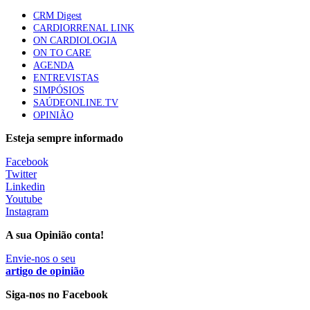
Trodelvy aprovado para primeira linha no cancro da
CRM Digest
mama triplo negativo metastático em doentes não
CARDIORRENAL LINK
elegíveis para inibidores PD-(L)1
ON CARDIOLOGIA
61 visualizações
ON TO CARE
AGENDA
ENTREVISTAS
Especialistas defendem mais potássio na alimentação
SIMPÓSIOS
para ajudar a controlar a hipertensão
SAÚDEONLINE.TV
57 visualizações
OPINIÃO
Esteja sempre informado
MAIS NOTÍCIAS
Facebook
Twitter
Linkedin
Youtube
Plataforma criada por estudantes apoia famílias após
Instagram
diagnóstico de demência
5 Ago, 2026
|
0 Comments
A sua Opinião conta!
Envie-nos o seu
artigo de opinião
Estudo aponta potencial da casca de maracujá-roxo no controlo
da inflamação da asma
Siga-nos no Facebook
5 Ago, 2026