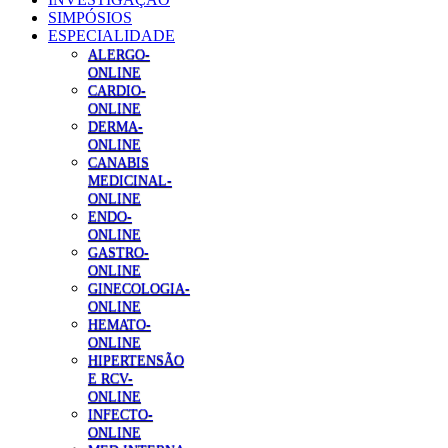
SIMPÓSIOS
ESPECIALIDADE
ALERGO-
ONLINE
CARDIO-
ONLINE
DERMA-
ONLINE
CANABIS
MEDICINAL-
ONLINE
ENDO-
ONLINE
GASTRO-
ONLINE
GINECOLOGIA-
ONLINE
HEMATO-
ONLINE
HIPERTENSÃO
E RCV-
ONLINE
INFECTO-
ONLINE