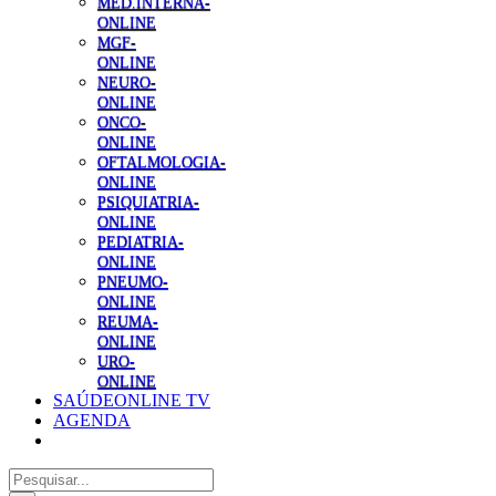
MED.INTERNA-
ONLINE
MGF-
ONLINE
NEURO-
ONLINE
ONCO-
ONLINE
OFTALMOLOGIA-
ONLINE
PSIQUIATRIA-
ONLINE
PEDIATRIA-
ONLINE
PNEUMO-
ONLINE
REUMA-
ONLINE
URO-
ONLINE
SAÚDEONLINE TV
AGENDA
Pesquisar