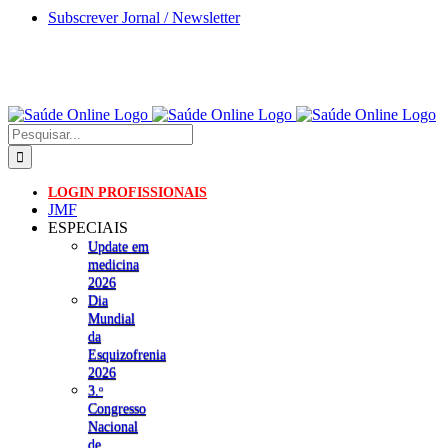
Skip
Subscrever Jornal / Newsletter
to
content
Pesquisar
LOGIN PROFISSIONAIS
JMF
ESPECIAIS
Update em
medicina
2026
Dia
Mundial
da
Esquizofrenia
2026
3.ᵒ
Congresso
Nacional
de