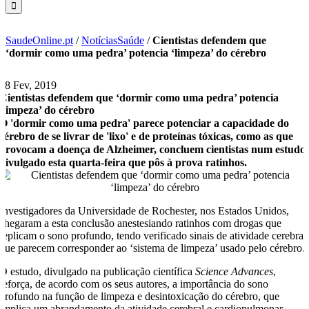
SaudeOnline.pt
/
NotíciasSaúde
/
Cientistas defendem que
‘dormir como uma pedra’ potencia ‘limpeza’ do cérebro
28 Fev, 2019
Cientistas defendem que ‘dormir como uma pedra’ potencia
‘limpeza’ do cérebro
O 'dormir como uma pedra' parece potenciar a capacidade do
cérebro de se livrar de 'lixo' e de proteínas tóxicas, como as que
provocam a doença de Alzheimer, concluem cientistas num estudo
divulgado esta quarta-feira que pôs à prova ratinhos.
Investigadores da Universidade de Rochester, nos Estados Unidos,
chegaram a esta conclusão anestesiando ratinhos com drogas que
replicam o sono profundo, tendo verificado sinais de atividade cerebral
que parecem corresponder ao ‘sistema de limpeza’ usado pelo cérebro.
O estudo, divulgado na publicação científica
Science Advances
,
reforça, de acordo com os seus autores, a importância do sono
profundo na função de limpeza e desintoxicação do cérebro, que
implica um abrandamento da atividade cerebral e cardiopulmonar.