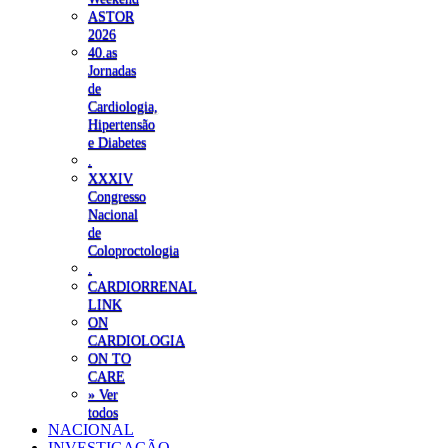
ASTOR
2026
40.as
Jornadas
de
Cardiologia,
Hipertensão
e Diabetes
.
XXXIV
Congresso
Nacional
de
Coloproctologia
.
CARDIORRENAL
LINK
ON
CARDIOLOGIA
ON TO
CARE
» Ver
todos
NACIONAL
INVESTIGAÇÃO