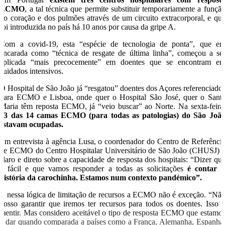
ECMO
, a tal técnica que permite substituir temporariamente a funçã
do coração e dos pulmões através de um circuito extracorporal, e qu
foi introduzida no país há 10 anos por causa da gripe A.
Com a covid-19, esta “espécie de tecnologia de ponta”, que er
encarada como “técnica de resgate de última linha”, começou a se
aplicada “mais precocemente” em doentes que se encontram e
cuidados intensivos.
O Hospital de São João já “resgatou” doentes dos Açores referenciado
para ECMO e Lisboa, onde quer o Hospital São José, quer o Sant
Maria têm reposta ECMO, já “veio buscar” ao Norte. Na sexta-feira
13 das 14 camas ECMO (para todas as patologias) do São Joã
estavam ocupadas.
Em entrevista à agência Lusa, o coordenador do Centro de Referênci
de ECMO do Centro Hospitalar Universitário de São João (CHUSJ) 
claro e direto sobre a capacidade de resposta dos hospitais: “Dizer qu
é fácil e que vamos responder a todas as solicitações
é contar 
história da carochinha. Estamos num contexto pandémico”.
E nessa lógica de limitação de recursos a ECMO não é exceção. “Nã
posso garantir que iremos ter recursos para todos os doentes. Isso 
mentir. Mas considero aceitável o tipo de resposta ECMO que estamo
a dar quando comparada a países como a França, Alemanha, Espanha