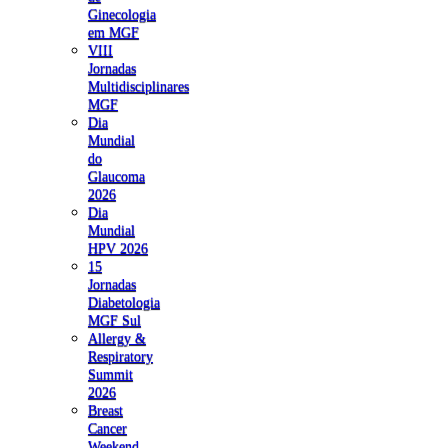
Ginecologia
em MGF
VIII
Jornadas
Multidisciplinares
MGF
Dia
Mundial
do
Glaucoma
2026
Dia
Mundial
HPV 2026
15
Jornadas
Diabetologia
MGF Sul
Allergy &
Respiratory
Summit
2026
Breast
Cancer
Weekend