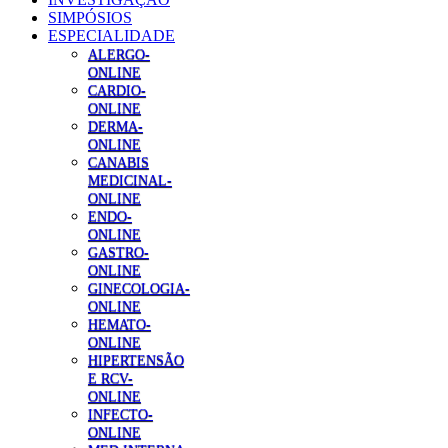
SIMPÓSIOS
ESPECIALIDADE
ALERGO-
ONLINE
CARDIO-
ONLINE
DERMA-
ONLINE
CANABIS
MEDICINAL-
ONLINE
ENDO-
ONLINE
GASTRO-
ONLINE
GINECOLOGIA-
ONLINE
HEMATO-
ONLINE
HIPERTENSÃO
E RCV-
ONLINE
INFECTO-
ONLINE