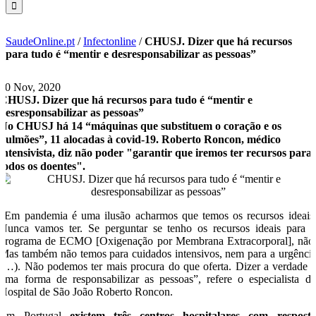
SaudeOnline.pt
/
Infectonline
/
CHUSJ. Dizer que há recursos
para tudo é “mentir e desresponsabilizar as pessoas”
10 Nov, 2020
CHUSJ. Dizer que há recursos para tudo é “mentir e
desresponsabilizar as pessoas”
No CHUSJ há 14 “máquinas que substituem o coração e os
pulmões”, 11 alocadas à covid-19. Roberto Roncon, médico
intensivista, diz não poder "garantir que iremos ter recursos para
todos os doentes".
“Em pandemia é uma ilusão acharmos que temos os recursos ideais
Nunca vamos ter. Se perguntar se tenho os recursos ideais para 
programa de ECMO [Oxigenação por Membrana Extracorporal], não
Mas também não temos para cuidados intensivos, nem para a urgênci
(…). Não podemos ter mais procura do que oferta. Dizer a verdade 
uma forma de responsabilizar as pessoas”, refere o especialista d
Hospital de São João Roberto Roncon.
Em Portugal
existem três centros hospitalares com respost