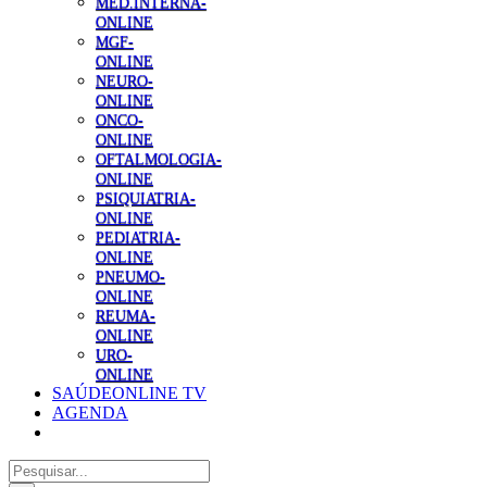
MED.INTERNA-
ONLINE
MGF-
ONLINE
NEURO-
ONLINE
ONCO-
ONLINE
OFTALMOLOGIA-
ONLINE
PSIQUIATRIA-
ONLINE
PEDIATRIA-
ONLINE
PNEUMO-
ONLINE
REUMA-
ONLINE
URO-
ONLINE
SAÚDEONLINE TV
AGENDA
Pesquisar