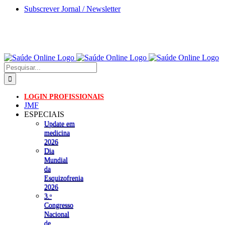
Skip
Subscrever Jornal / Newsletter
to
content
Pesquisar
LOGIN PROFISSIONAIS
JMF
ESPECIAIS
Update em
medicina
2026
Dia
Mundial
da
Esquizofrenia
2026
3.ᵒ
Congresso
Nacional
de