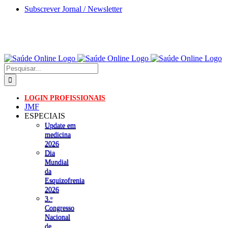
Skip
Subscrever Jornal / Newsletter
to
content
Pesquisar
LOGIN PROFISSIONAIS
JMF
ESPECIAIS
Update em
medicina
2026
Dia
Mundial
da
Esquizofrenia
2026
3.ᵒ
Congresso
Nacional
de