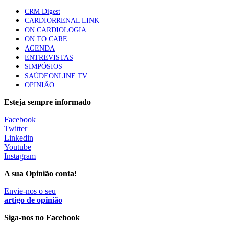
apresentavam níveis elevados de Lp(a), revela estudo
CRM Digest
87 visualizações
CARDIORRENAL LINK
ON CARDIOLOGIA
ON TO CARE
AGENDA
Trodelvy aprovado para primeira linha no cancro da
ENTREVISTAS
mama triplo negativo metastático em doentes não
SIMPÓSIOS
elegíveis para inibidores PD-(L)1
SAÚDEONLINE.TV
61 visualizações
OPINIÃO
Esteja sempre informado
MAIS NOTÍCIAS
Facebook
Twitter
Linkedin
Quase 11.900 jovens recorreram aos cheques psicólogo e
Youtube
nutricionista no primeiro mês
Instagram
7 Ago, 2026
|
0 Comments
A sua Opinião conta!
Envie-nos o seu
ULS de Coimbra estreia cirurgia endoscópica do ouvido com
artigo de opinião
apoio robótico em Portugal
Siga-nos no Facebook
7 Ago, 2026
|
0 Comments