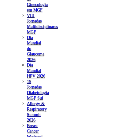
Ginecologia
em MGF
VIII
Jornadas
Multidisciplinares
MGF
Dia
Mundial
do
Glaucoma
2026
Dia
Mundial
HPV 2026
15
Jornadas
Diabetologia
MGF Sul
Allergy &
Respiratory
Summit
2026
Breast
Cancer
Weekend