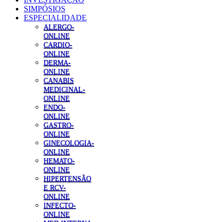
SIMPÓSIOS
ESPECIALIDADE
ALERGO-
ONLINE
CARDIO-
ONLINE
DERMA-
ONLINE
CANABIS
MEDICINAL-
ONLINE
ENDO-
ONLINE
GASTRO-
ONLINE
GINECOLOGIA-
ONLINE
HEMATO-
ONLINE
HIPERTENSÃO
E RCV-
ONLINE
INFECTO-
ONLINE