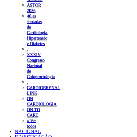
ASTOR
2026
40.as
Jornadas
de
Cardiologia,
Hipertensão
e Diabetes
.
XXXIV
Congresso
Nacional
de
Coloproctologia
.
CARDIORRENAL
LINK
ON
CARDIOLOGIA
ON TO
CARE
» Ver
todos
NACIONAL
INVESTIGAÇÃO