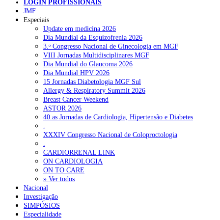
LOGIN PROFISSIONAIS
JMF
Especiais
NOTÍCIAS RECENTES
Update em medicina 2026
Dia Mundial da Esquizofrenia 2026
3.ᵒ Congresso Nacional de Ginecologia em MGF
Quase 11.900 jovens recorreram aos cheques psicólogo e
VIII Jornadas Multidisciplinares MGF
nutricionista no primeiro mês
7 de Agosto, 2026
Dia Mundial do Glaucoma 2026
Dia Mundial HPV 2026
ULS de Coimbra estreia cirurgia endoscópica do ouvido com
15 Jornadas Diabetologia MGF Sul
apoio robótico em Portugal
7 de Agosto, 2026
Allergy & Respiratory Summit 2026
Breast Cancer Weekend
Enfermeiros exigem esclarecimentos sobre eventual gestão
ASTOR 2026
privada da ULS do Algarve
7 de Agosto, 2026
40.as Jornadas de Cardiologia, Hipertensão e Diabetes
.
Ordem dos Médicos alerta para riscos no novo sistema de acesso
XXXIV Congresso Nacional de Coloproctologia
a consultas e cirurgias
7 de Agosto, 2026
.
CARDIORRENAL LINK
Portugal está a formar os médicos de que precisa?
6 de Agosto,
ON CARDIOLOGIA
2026
ON TO CARE
» Ver todos
Nacional
Investigação
NOTÍCIAS MAIS LIDAS
SIMPÓSIOS
Especialidade
Enfermagem Forense. “Da urgência ao tribunal, cada