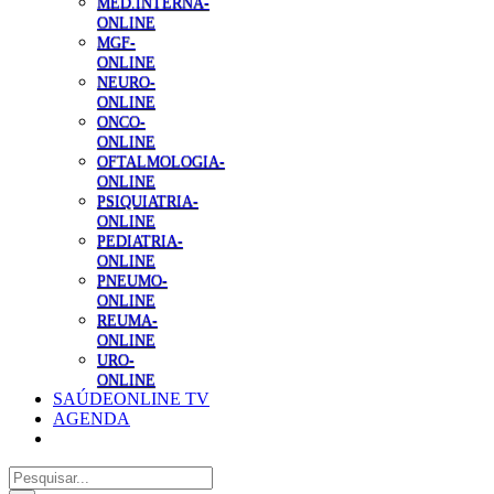
MED.INTERNA-
ONLINE
MGF-
ONLINE
NEURO-
ONLINE
ONCO-
ONLINE
OFTALMOLOGIA-
ONLINE
PSIQUIATRIA-
ONLINE
PEDIATRIA-
ONLINE
PNEUMO-
ONLINE
REUMA-
ONLINE
URO-
ONLINE
SAÚDEONLINE TV
AGENDA
Pesquisar