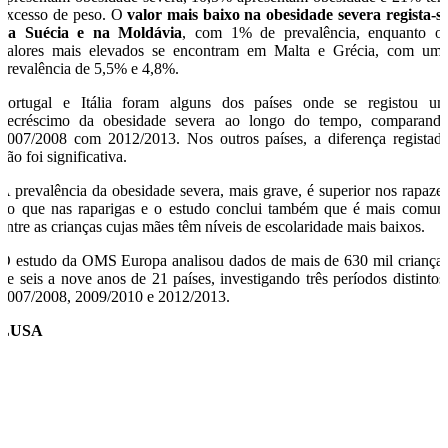
excesso de peso. O
valor mais baixo na obesidade severa regista-s
na Suécia e na Moldávia
, com 1% de prevalência, enquanto o
valores mais elevados se encontram em Malta e Grécia, com um
prevalência de 5,5% e 4,8%.
Portugal e Itália foram alguns dos países onde se registou u
decréscimo da obesidade severa ao longo do tempo, comparand
2007/2008 com 2012/2013. Nos outros países, a diferença registad
não foi significativa.
A prevalência da obesidade severa, mais grave, é superior nos rapaze
do que nas raparigas e o estudo conclui também que é mais comu
entre as crianças cujas mães têm níveis de escolaridade mais baixos.
O estudo da OMS Europa analisou dados de mais de 630 mil criança
de seis a nove anos de 21 países, investigando três períodos distintos
2007/2008, 2009/2010 e 2012/2013.
LUSA