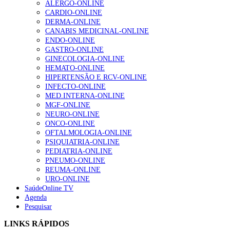
ALERGO-ONLINE
gesto conta e cada profissional faz a diferença”
CARDIO-ONLINE
203 visualizações
DERMA-ONLINE
CANABIS MEDICINAL-ONLINE
ENDO-ONLINE
GASTRO-ONLINE
1.º Episódio do Podcast “Frequência Cardio – Sintoniza
GINECOLOGIA-ONLINE
te na Insuficiência Cardíaca” da Bayer
HEMATO-ONLINE
169 visualizações
HIPERTENSÃO E RCV-ONLINE
INFECTO-ONLINE
MED.INTERNA-ONLINE
MGF-ONLINE
Alguns milhares de utentes podem ficar sem médico de
NEURO-ONLINE
família com nova regras do registo, alerta associação
ONCO-ONLINE
132 visualizações
OFTALMOLOGIA-ONLINE
PSIQUIATRIA-ONLINE
PEDIATRIA-ONLINE
PNEUMO-ONLINE
REUMA-ONLINE
“Os programas de rastreio do cancro do pulmão são
URO-ONLINE
custo-efetivos e representam um investimento
SaúdeOnline TV
sustentável para os sistemas de saúde”
Agenda
93 visualizações
Pesquisar
LINKS RÁPIDOS
Quase quatro em cada dez doentes com enfarte