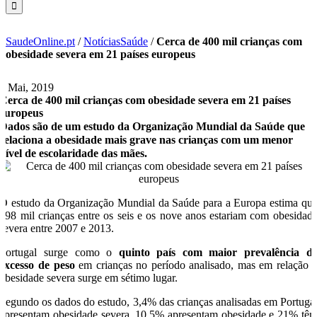
SaudeOnline.pt
/
NotíciasSaúde
/
Cerca de 400 mil crianças com
obesidade severa em 21 países europeus
2 Mai, 2019
Cerca de 400 mil crianças com obesidade severa em 21 países
europeus
Dados são de um estudo da Organização Mundial da Saúde que
relaciona a obesidade mais grave nas crianças com um menor
nível de escolaridade das mães.
O estudo da Organização Mundial da Saúde para a Europa estima qu
398 mil crianças entre os seis e os nove anos estariam com obesidad
severa entre 2007 e 2013.
Portugal surge como o
quinto país com maior prevalência d
excesso de peso
em crianças no período analisado, mas em relação 
obesidade severa surge em sétimo lugar.
Segundo os dados do estudo, 3,4% das crianças analisadas em Portuga
apresentam obesidade severa, 10,5% apresentam obesidade e 21% tê