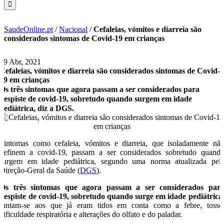
SaudeOnline.pt
/
Nacional
/
Cefaleias, vómitos e diarreia são
considerados sintomas de Covid-19 em crianças
19 Abr, 2021
Cefaleias, vómitos e diarreia são considerados sintomas de Covid-
19 em crianças
Os três sintomas que agora passam a ser considerados para
despiste de covid-19, sobretudo quando surgem em idade
pediátrica, diz a DGS.
Sintomas como cefaleia, vómitos e diarreia, que isoladamente nã
definem a covid-19, passam a ser considerados sobretudo quand
surgem em idade pediátrica, segundo uma norma atualizada pel
Direção-Geral da Saúde (
DGS
).
Os três sintomas que agora passam a ser considerados par
despiste de covid-19, sobretudo quando surge em idade pediátrica
juntam-se aos que já eram tidos em conta como a febre, tosse
dificuldade respiratória e alterações do olfato e do paladar.