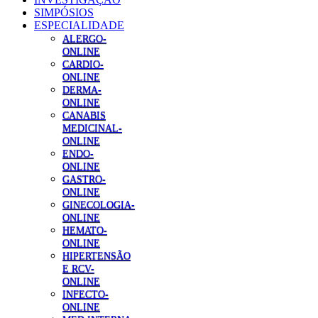
SIMPÓSIOS
ESPECIALIDADE
ALERGO-
ONLINE
CARDIO-
ONLINE
DERMA-
ONLINE
CANABIS
MEDICINAL-
ONLINE
ENDO-
ONLINE
GASTRO-
ONLINE
GINECOLOGIA-
ONLINE
HEMATO-
ONLINE
HIPERTENSÃO
E RCV-
ONLINE
INFECTO-
ONLINE