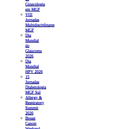
Ginecologia
em MGF
VIII
Jornadas
Multidisciplinares
MGF
Dia
Mundial
do
Glaucoma
2026
Dia
Mundial
HPV 2026
15
Jornadas
Diabetologia
MGF Sul
Allergy &
Respiratory
Summit
2026
Breast
Cancer
Weekend