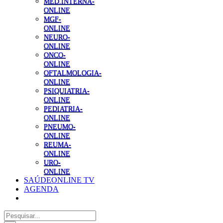
MED.INTERNA-
ONLINE
MGF-
ONLINE
NEURO-
ONLINE
ONCO-
ONLINE
OFTALMOLOGIA-
ONLINE
PSIQUIATRIA-
ONLINE
PEDIATRIA-
ONLINE
PNEUMO-
ONLINE
REUMA-
ONLINE
URO-
ONLINE
SAÚDEONLINE TV
AGENDA
Pesquisar