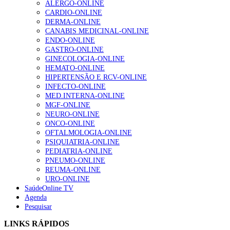
ALERGO-ONLINE
gesto conta e cada profissional faz a diferença”
CARDIO-ONLINE
202 visualizações
DERMA-ONLINE
CANABIS MEDICINAL-ONLINE
ENDO-ONLINE
GASTRO-ONLINE
Alguns milhares de utentes podem ficar sem médico de
GINECOLOGIA-ONLINE
família com nova regras do registo, alerta associação
HEMATO-ONLINE
175 visualizações
HIPERTENSÃO E RCV-ONLINE
INFECTO-ONLINE
MED.INTERNA-ONLINE
MGF-ONLINE
Quase quatro em cada dez doentes com enfarte
NEURO-ONLINE
apresentavam níveis elevados de Lp(a), revela estudo
ONCO-ONLINE
86 visualizações
OFTALMOLOGIA-ONLINE
PSIQUIATRIA-ONLINE
PEDIATRIA-ONLINE
PNEUMO-ONLINE
REUMA-ONLINE
“Os programas de rastreio do cancro do pulmão são
URO-ONLINE
custo-efetivos e representam um investimento
SaúdeOnline TV
sustentável para os sistemas de saúde”
Agenda
66 visualizações
Pesquisar
LINKS RÁPIDOS
Trodelvy aprovado para primeira linha no cancro da