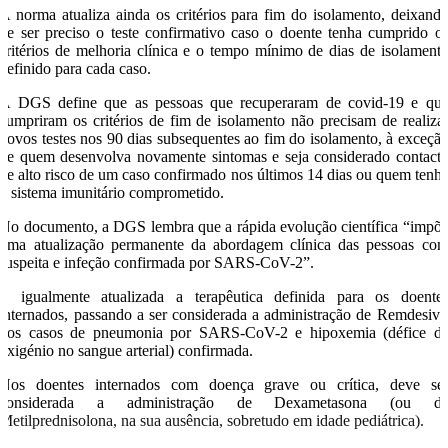
A norma atualiza ainda os critérios para fim do isolamento, deixand
de ser preciso o teste confirmativo caso o doente tenha cumprido o
critérios de melhoria clínica e o tempo mínimo de dias de isolament
definido para cada caso.
A DGS define que as pessoas que recuperaram de covid-19 e qu
cumpriram os critérios de fim de isolamento não precisam de realiza
novos testes nos 90 dias subsequentes ao fim do isolamento, à exceçã
de quem desenvolva novamente sintomas e seja considerado contact
de alto risco de um caso confirmado nos últimos 14 dias ou quem tenh
o sistema imunitário comprometido.
No documento, a DGS lembra que a rápida evolução científica “impõ
uma atualização permanente da abordagem clínica das pessoas co
suspeita e infeção confirmada por SARS-CoV-2”.
É igualmente atualizada a terapêutica definida para os doente
internados, passando a ser considerada a administração de Remdesivi
nos casos de pneumonia por SARS-CoV-2 e hipoxemia (défice d
oxigénio no sangue arterial) confirmada.
Nos doentes internados com doença grave ou crítica, deve se
considerada a administração de Dexametasona (ou d
Metilprednisolona, na sua ausência, sobretudo em idade pediátrica).