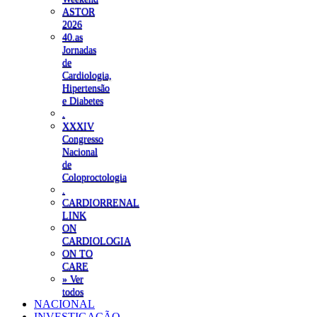
ASTOR
2026
40.as
Jornadas
de
Cardiologia,
Hipertensão
e Diabetes
.
XXXIV
Congresso
Nacional
de
Coloproctologia
.
CARDIORRENAL
LINK
ON
CARDIOLOGIA
ON TO
CARE
» Ver
todos
NACIONAL
INVESTIGAÇÃO