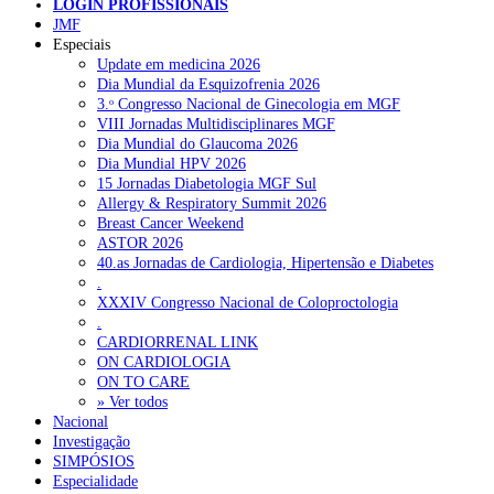
LOGIN PROFISSIONAIS
JMF
Especiais
NOTÍCIAS RECENTES
Update em medicina 2026
Dia Mundial da Esquizofrenia 2026
3.ᵒ Congresso Nacional de Ginecologia em MGF
Portugal está a formar os médicos de que precisa?
6 de Agosto,
VIII Jornadas Multidisciplinares MGF
2026
Dia Mundial do Glaucoma 2026
Dia Mundial HPV 2026
Estudantes de Medicina representados na 79.ª World Health
15 Jornadas Diabetologia MGF Sul
Assembly
6 de Agosto, 2026
Allergy & Respiratory Summit 2026
Breast Cancer Weekend
SCORA X-Change Portugal promove formação internacional
ASTOR 2026
em saúde sexual e reprodutiva
6 de Agosto, 2026
40.as Jornadas de Cardiologia, Hipertensão e Diabetes
.
ANEM reúne com coordenador do Pacto Estratégico para a
XXXIV Congresso Nacional de Coloproctologia
Saúde
6 de Agosto, 2026
.
CARDIORRENAL LINK
Sindicato diz que nova carreira de médicos dentistas reforça
ON CARDIOLOGIA
estabilidade no SNS
6 de Agosto, 2026
ON TO CARE
» Ver todos
Nacional
Investigação
NOTÍCIAS MAIS LIDAS
SIMPÓSIOS
Especialidade
Enfermagem Forense. “Da urgência ao tribunal, cada