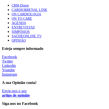
mama triplo negativo metastático em doentes não
CRM Digest
elegíveis para inibidores PD-(L)1
CARDIORRENAL LINK
61 visualizações
ON CARDIOLOGIA
ON TO CARE
AGENDA
Especialistas defendem mais potássio na alimentação
ENTREVISTAS
para ajudar a controlar a hipertensão
SIMPÓSIOS
57 visualizações
SAÚDEONLINE.TV
OPINIÃO
Esteja sempre informado
MAIS NOTÍCIAS
Facebook
Twitter
Linkedin
Sindicato diz que nova carreira de médicos dentistas reforça
Youtube
estabilidade no SNS
Instagram
6 Ago, 2026
|
0 Comments
A sua Opinião conta!
Envie-nos o seu
Mais de 400 utentes beneficiaram de comparticipação reforçada
artigo de opinião
para tratamentos de infertilidade na Madeira
Siga-nos no Facebook
6 Ago, 2026
|
0 Comments