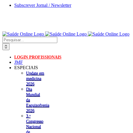
Skip
Subscrever Jornal / Newsletter
to
content
Pesquisar
LOGIN PROFISSIONAIS
JMF
ESPECIAIS
Update em
medicina
2026
Dia
Mundial
da
Esquizofrenia
2026
3.ᵒ
Congresso
Nacional
de