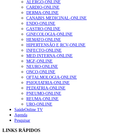
ALERGO-ONLINE
gesto conta e cada profissional faz a diferença”
CARDIO-ONLINE
202 visualizações
DERMA-ONLINE
CANABIS MEDICINAL-ONLINE
ENDO-ONLINE
GASTRO-ONLINE
Alguns milhares de utentes podem ficar sem médico de
GINECOLOGIA-ONLINE
família com nova regras do registo, alerta associação
HEMATO-ONLINE
175 visualizações
HIPERTENSÃO E RCV-ONLINE
INFECTO-ONLINE
MED.INTERNA-ONLINE
MGF-ONLINE
Quase quatro em cada dez doentes com enfarte
NEURO-ONLINE
apresentavam níveis elevados de Lp(a), revela estudo
ONCO-ONLINE
86 visualizações
OFTALMOLOGIA-ONLINE
PSIQUIATRIA-ONLINE
PEDIATRIA-ONLINE
PNEUMO-ONLINE
REUMA-ONLINE
“Os programas de rastreio do cancro do pulmão são
URO-ONLINE
custo-efetivos e representam um investimento
SaúdeOnline TV
sustentável para os sistemas de saúde”
Agenda
66 visualizações
Pesquisar
LINKS RÁPIDOS
Trodelvy aprovado para primeira linha no cancro da