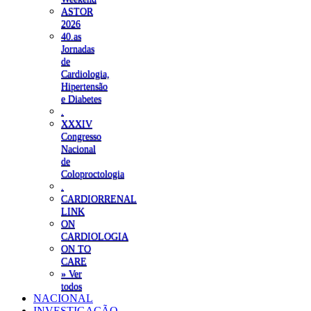
ASTOR
2026
40.as
Jornadas
de
Cardiologia,
Hipertensão
e Diabetes
.
XXXIV
Congresso
Nacional
de
Coloproctologia
.
CARDIORRENAL
LINK
ON
CARDIOLOGIA
ON TO
CARE
» Ver
todos
NACIONAL
INVESTIGAÇÃO