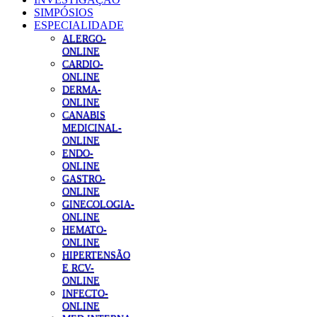
SIMPÓSIOS
ESPECIALIDADE
ALERGO-
ONLINE
CARDIO-
ONLINE
DERMA-
ONLINE
CANABIS
MEDICINAL-
ONLINE
ENDO-
ONLINE
GASTRO-
ONLINE
GINECOLOGIA-
ONLINE
HEMATO-
ONLINE
HIPERTENSÃO
E RCV-
ONLINE
INFECTO-
ONLINE