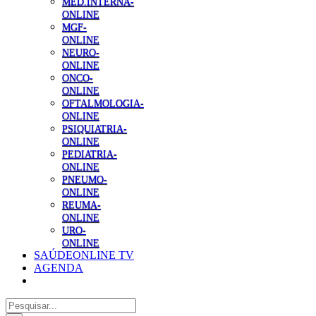
MED.INTERNA-
ONLINE
MGF-
ONLINE
NEURO-
ONLINE
ONCO-
ONLINE
OFTALMOLOGIA-
ONLINE
PSIQUIATRIA-
ONLINE
PEDIATRIA-
ONLINE
PNEUMO-
ONLINE
REUMA-
ONLINE
URO-
ONLINE
SAÚDEONLINE TV
AGENDA
Pesquisar