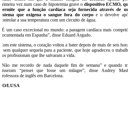
primeira vez num caso de hipotermia grave o
dispositivo ECMO, qu
permite que a função cardíaca seja fornecida através de u
sistema que oxigena o sangue fora do corpo
e o devolve apó
controlar a sua temperatura com um circuito de água.
“É um caso excecional no mundo: a paragem cardíaca mais comprid
documentada em Espanha”, disse Eduard Argudo.
Com este sistema, o coração voltou a bater depois de mais de seis hora
e sem qualquer sequela para a paciente, que hoje agradeceu o trabalh
dos profissionais que lhe salvaram a vida.
“Não me recordo de nada daquele fim de semana” e quando m
disseram “pensei que fosse um milagre”, disse Audrey Mash
professora de inglês em Barcelona.
SO/LUSA