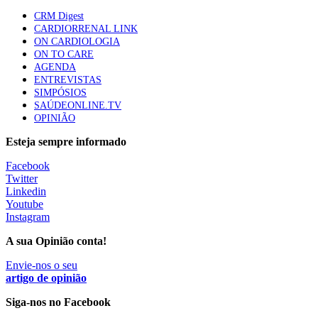
mama triplo negativo metastático em doentes não
CRM Digest
elegíveis para inibidores PD-(L)1
CARDIORRENAL LINK
61 visualizações
ON CARDIOLOGIA
ON TO CARE
AGENDA
Especialistas defendem mais potássio na alimentação
ENTREVISTAS
para ajudar a controlar a hipertensão
SIMPÓSIOS
57 visualizações
SAÚDEONLINE.TV
OPINIÃO
Esteja sempre informado
MAIS NOTÍCIAS
Facebook
Twitter
Linkedin
Governo revê despacho sobre atividade urgente após críticas do
Youtube
setor
Instagram
4 Ago, 2026
|
0 Comments
A sua Opinião conta!
Envie-nos o seu
Estudo relaciona exposição a pesticidas na infância com idade
artigo de opinião
da primeira menstruação
Siga-nos no Facebook
28 Jul, 2026