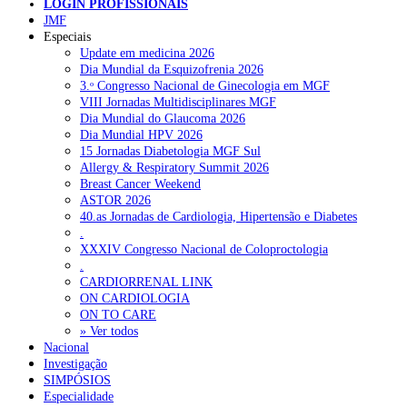
LOGIN PROFISSIONAIS
JMF
Especiais
NOTÍCIAS RECENTES
Update em medicina 2026
Dia Mundial da Esquizofrenia 2026
3.ᵒ Congresso Nacional de Ginecologia em MGF
Portugal está a formar os médicos de que precisa?
6 de Agosto,
VIII Jornadas Multidisciplinares MGF
2026
Dia Mundial do Glaucoma 2026
Dia Mundial HPV 2026
Estudantes de Medicina representados na 79.ª World Health
15 Jornadas Diabetologia MGF Sul
Assembly
6 de Agosto, 2026
Allergy & Respiratory Summit 2026
Breast Cancer Weekend
SCORA X-Change Portugal promove formação internacional
ASTOR 2026
em saúde sexual e reprodutiva
6 de Agosto, 2026
40.as Jornadas de Cardiologia, Hipertensão e Diabetes
.
ANEM reúne com coordenador do Pacto Estratégico para a
XXXIV Congresso Nacional de Coloproctologia
Saúde
6 de Agosto, 2026
.
CARDIORRENAL LINK
Sindicato diz que nova carreira de médicos dentistas reforça
ON CARDIOLOGIA
estabilidade no SNS
6 de Agosto, 2026
ON TO CARE
» Ver todos
Nacional
Investigação
NOTÍCIAS MAIS LIDAS
SIMPÓSIOS
Especialidade
Enfermagem Forense. “Da urgência ao tribunal, cada