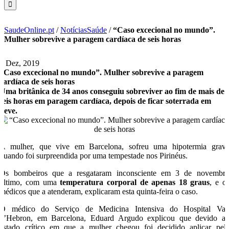
SaudeOnline.pt
/
NotíciasSaúde
/
“Caso excecional no mundo”.
Mulher sobrevive a paragem cardíaca de seis horas
6 Dez, 2019
“Caso excecional no mundo”. Mulher sobrevive a paragem
cardíaca de seis horas
Uma britânica de 34 anos conseguiu sobreviver ao fim de mais de
seis horas em paragem cardíaca, depois de ficar soterrada em
neve.
A mulher, que vive em Barcelona, sofreu uma hipotermia grav
quando foi surpreendida por uma tempestade nos Pirinéus.
Os bombeiros que a resgataram inconsciente em 3 de novembr
último, com uma
temperatura corporal de apenas 18 graus
, e o
médicos que a atenderam, explicaram esta quinta-feira o caso.
O médico do Serviço de Medicina Intensiva do Hospital Val
d’Hebron, em Barcelona, Eduard Argudo explicou que devido a
estado crítico em que a mulher chegou foi decidido aplicar pel