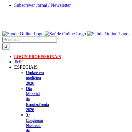
Skip
Subscrever Jornal / Newsletter
to
content
Pesquisar
LOGIN PROFISSIONAIS
JMF
ESPECIAIS
Update em
medicina
2026
Dia
Mundial
da
Esquizofrenia
2026
3.ᵒ
Congresso
Nacional
de