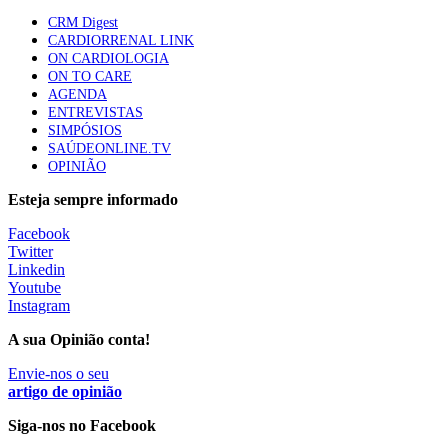
apresentavam níveis elevados de Lp(a), revela estudo
CRM Digest
87 visualizações
CARDIORRENAL LINK
ON CARDIOLOGIA
ON TO CARE
AGENDA
Trodelvy aprovado para primeira linha no cancro da
ENTREVISTAS
mama triplo negativo metastático em doentes não
SIMPÓSIOS
elegíveis para inibidores PD-(L)1
SAÚDEONLINE.TV
61 visualizações
OPINIÃO
Esteja sempre informado
MAIS NOTÍCIAS
Facebook
Twitter
Linkedin
Quase 11.900 jovens recorreram aos cheques psicólogo e
Youtube
nutricionista no primeiro mês
Instagram
7 Ago, 2026
|
0 Comments
A sua Opinião conta!
Envie-nos o seu
ULS de Coimbra estreia cirurgia endoscópica do ouvido com
artigo de opinião
apoio robótico em Portugal
Siga-nos no Facebook
7 Ago, 2026
|
0 Comments