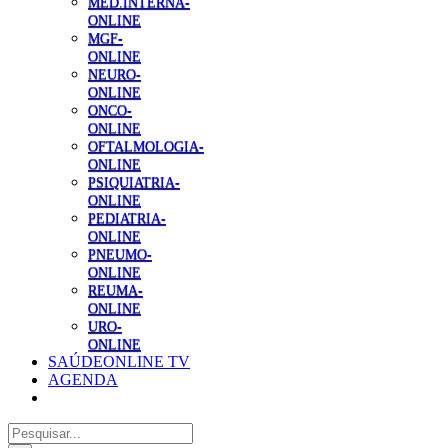
MED.INTERNA-
ONLINE
MGF-
ONLINE
NEURO-
ONLINE
ONCO-
ONLINE
OFTALMOLOGIA-
ONLINE
PSIQUIATRIA-
ONLINE
PEDIATRIA-
ONLINE
PNEUMO-
ONLINE
REUMA-
ONLINE
URO-
ONLINE
SAÚDEONLINE TV
AGENDA
Pesquisar