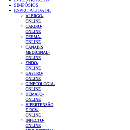
SIMPÓSIOS
ESPECIALIDADE
ALERGO-
ONLINE
CARDIO-
ONLINE
DERMA-
ONLINE
CANABIS
MEDICINAL-
ONLINE
ENDO-
ONLINE
GASTRO-
ONLINE
GINECOLOGIA-
ONLINE
HEMATO-
ONLINE
HIPERTENSÃO
E RCV-
ONLINE
INFECTO-
ONLINE