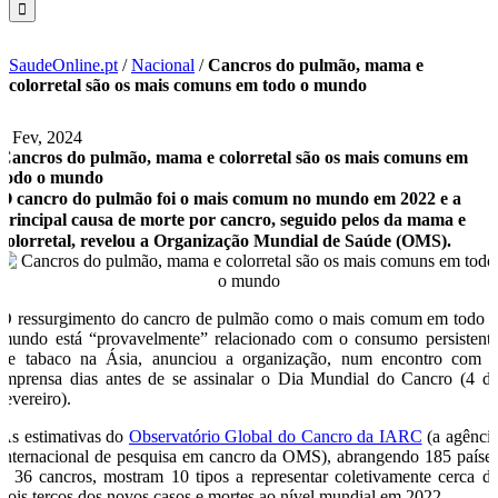
SaudeOnline.pt
/
Nacional
/
Cancros do pulmão, mama e
colorretal são os mais comuns em todo o mundo
1 Fev, 2024
Cancros do pulmão, mama e colorretal são os mais comuns em
todo o mundo
O cancro do pulmão foi o mais comum no mundo em 2022 e a
principal causa de morte por cancro, seguido pelos da mama e
colorretal, revelou a Organização Mundial de Saúde (OMS).
O ressurgimento do cancro de pulmão como o mais comum em todo 
mundo está “provavelmente” relacionado com o consumo persistent
de tabaco na Ásia, anunciou a organização, num encontro com 
imprensa dias antes de se assinalar o Dia Mundial do Cancro (4 d
fevereiro).
As estimativas do
Observatório Global do Cancro da IARC
(a agênci
internacional de pesquisa em cancro da OMS), abrangendo 185 paíse
e 36 cancros, mostram 10 tipos a representar coletivamente cerca d
dois terços dos novos casos e mortes ao nível mundial em 2022.