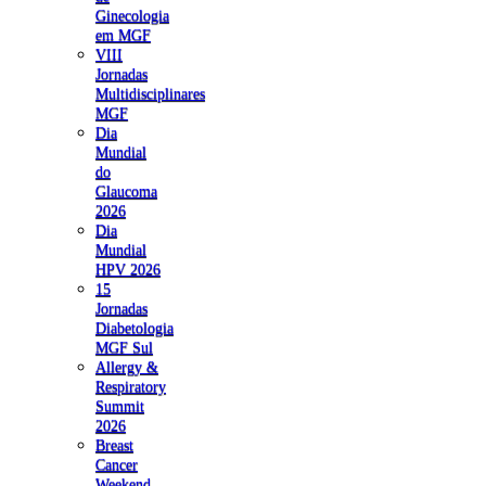
Ginecologia
em MGF
VIII
Jornadas
Multidisciplinares
MGF
Dia
Mundial
do
Glaucoma
2026
Dia
Mundial
HPV 2026
15
Jornadas
Diabetologia
MGF Sul
Allergy &
Respiratory
Summit
2026
Breast
Cancer
Weekend