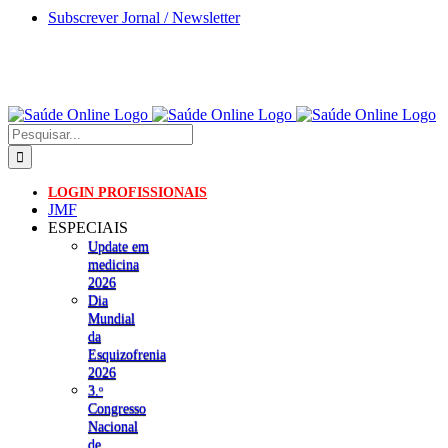
Skip
Subscrever Jornal / Newsletter
to
content
Pesquisar
LOGIN PROFISSIONAIS
JMF
ESPECIAIS
Update em
medicina
2026
Dia
Mundial
da
Esquizofrenia
2026
3.ᵒ
Congresso
Nacional
de