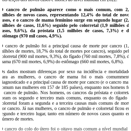
O cancro de pulmão aparece como o mais comum, com 2,
milhões de novos casos, representando 12,4% do total de novo
casos, e o cancro de mama feminino surge em segundo lugar (2,
milhões de casos, 11,6%) seguido pelo colorretal (1,9 milhões d
casos, 9,6%), da próstata (1,5 milhões de casos, 7,3%) e d
estômago (970 mil casos, 4,9%).
O cancro de pulmão foi a principal causa de morte por cancro (1,
milhões de mortes, 18,7% do total de mortes por cancro), seguido pel
colorretal (900 mil mortes, 9,3%), do fígado (760 mil mortes, 7,8%), d
mama (670 mil mortes, 6,9%) do estômago (660 mil mortes, 6,8%).
Os dados mostram diferenças por sexo na incidência e mortalidade
para as mulheres, o cancro de mama foi o mais comumment
diagnosticado e a principal causa de morte por cancro (e o cancro mai
comum nas mulheres em 157 de 185 países), enquanto nos homens fo
o cancro de pulmão. Nos homens, os cancros da próstata e colorreta
foram os segundo e terceiro mais comuns, enquanto os do fígado 
colorretal foram a segunda e a terceira causas mais comuns de mort
por cancro. Já nas mulheres, o cancro de pulmão e colorretal ficou e
segundo e terceiro lugar, tanto em número de novos casos quanto e
número de mortes.
O cancro do colo do útero foi o oitavo mais comum a nível mundial 