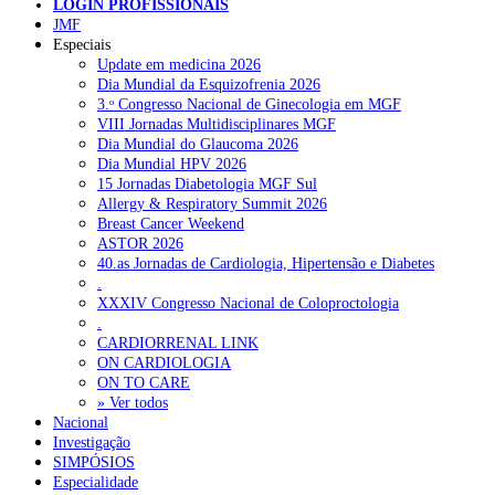
LOGIN PROFISSIONAIS
JMF
Especiais
NOTÍCIAS RECENTES
Update em medicina 2026
Dia Mundial da Esquizofrenia 2026
3.ᵒ Congresso Nacional de Ginecologia em MGF
Quase 11.900 jovens recorreram aos cheques psicólogo e
VIII Jornadas Multidisciplinares MGF
nutricionista no primeiro mês
7 de Agosto, 2026
Dia Mundial do Glaucoma 2026
Dia Mundial HPV 2026
ULS de Coimbra estreia cirurgia endoscópica do ouvido com
15 Jornadas Diabetologia MGF Sul
apoio robótico em Portugal
7 de Agosto, 2026
Allergy & Respiratory Summit 2026
Breast Cancer Weekend
Enfermeiros exigem esclarecimentos sobre eventual gestão
ASTOR 2026
privada da ULS do Algarve
7 de Agosto, 2026
40.as Jornadas de Cardiologia, Hipertensão e Diabetes
.
Ordem dos Médicos alerta para riscos no novo sistema de acesso
XXXIV Congresso Nacional de Coloproctologia
a consultas e cirurgias
7 de Agosto, 2026
.
CARDIORRENAL LINK
Portugal está a formar os médicos de que precisa?
6 de Agosto,
ON CARDIOLOGIA
2026
ON TO CARE
» Ver todos
Nacional
Investigação
NOTÍCIAS MAIS LIDAS
SIMPÓSIOS
Especialidade
Enfermagem Forense. “Da urgência ao tribunal, cada