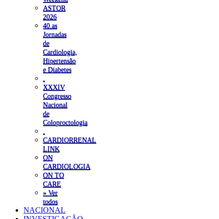
ASTOR
2026
40.as
Jornadas
de
Cardiologia,
Hipertensão
e Diabetes
.
XXXIV
Congresso
Nacional
de
Coloproctologia
.
CARDIORRENAL
LINK
ON
CARDIOLOGIA
ON TO
CARE
» Ver
todos
NACIONAL
INVESTIGAÇÃO