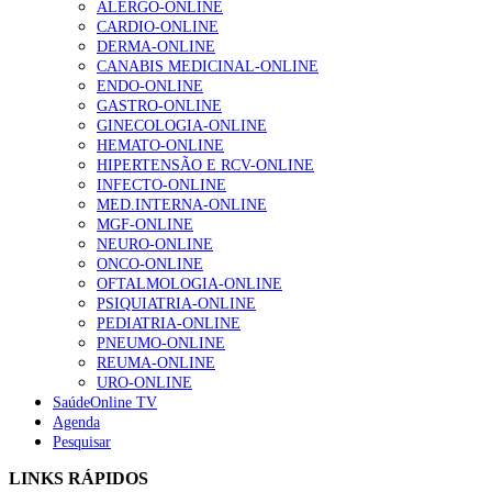
ALERGO-ONLINE
gesto conta e cada profissional faz a diferença”
CARDIO-ONLINE
203 visualizações
DERMA-ONLINE
CANABIS MEDICINAL-ONLINE
ENDO-ONLINE
GASTRO-ONLINE
1.º Episódio do Podcast “Frequência Cardio – Sintoniza
GINECOLOGIA-ONLINE
te na Insuficiência Cardíaca” da Bayer
HEMATO-ONLINE
169 visualizações
HIPERTENSÃO E RCV-ONLINE
INFECTO-ONLINE
MED.INTERNA-ONLINE
MGF-ONLINE
Alguns milhares de utentes podem ficar sem médico de
NEURO-ONLINE
família com nova regras do registo, alerta associação
ONCO-ONLINE
132 visualizações
OFTALMOLOGIA-ONLINE
PSIQUIATRIA-ONLINE
PEDIATRIA-ONLINE
PNEUMO-ONLINE
REUMA-ONLINE
“Os programas de rastreio do cancro do pulmão são
URO-ONLINE
custo-efetivos e representam um investimento
SaúdeOnline TV
sustentável para os sistemas de saúde”
Agenda
93 visualizações
Pesquisar
LINKS RÁPIDOS
Quase quatro em cada dez doentes com enfarte