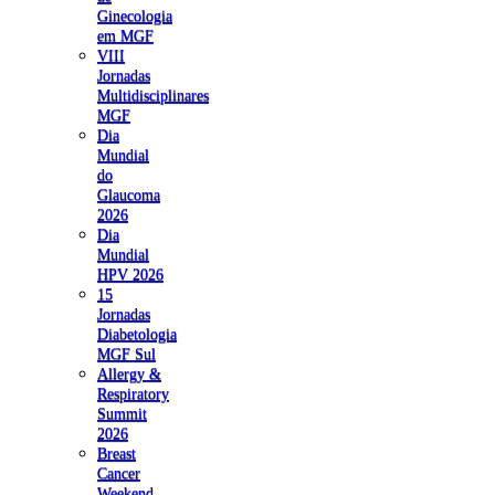
Ginecologia
em MGF
VIII
Jornadas
Multidisciplinares
MGF
Dia
Mundial
do
Glaucoma
2026
Dia
Mundial
HPV 2026
15
Jornadas
Diabetologia
MGF Sul
Allergy &
Respiratory
Summit
2026
Breast
Cancer
Weekend