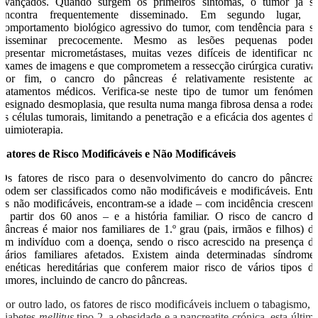
avançados. Quando surgem os primeiros sintomas, o tumor já s
encontra frequentemente disseminado. Em segundo lugar, 
comportamento biológico agressivo do tumor, com tendência para s
disseminar precocemente. Mesmo as lesões pequenas pode
apresentar micrometástases, muitas vezes difíceis de identificar no
exames de imagens e que comprometem a ressecção cirúrgica curativa
Por fim, o cancro do pâncreas é relativamente resistente ao
tratamentos médicos. Verifica-se neste tipo de tumor um fenómen
designado desmoplasia, que resulta numa manga fibrosa densa a rodea
as células tumorais, limitando a penetração e a eficácia dos agentes d
quimioterapia.
Fatores de Risco Modificáveis e Não Modificáveis
Os fatores de risco para o desenvolvimento do cancro do pâncrea
podem ser classificados como não modificáveis e modificáveis. Entr
os não modificáveis, encontram-se a idade – com incidência crescent
a partir dos 60 anos – e a história familiar. O risco de cancro d
pâncreas é maior nos familiares de 1.º grau (pais, irmãos e filhos) d
um indivíduo com a doença, sendo o risco acrescido na presença d
vários familiares afetados. Existem ainda determinadas síndrome
genéticas hereditárias que conferem maior risco de vários tipos d
tumores, incluindo de cancro do pâncreas.
Por outro lado, os fatores de risco modificáveis incluem o tabagismo, 
diabetes
mellitus
tipo 2, a obesidade e a pancreatite crónica, esta últim