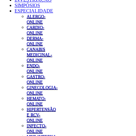
SIMPÓSIOS
ESPECIALIDADE
ALERGO-
ONLINE
CARDIO-
ONLINE
DERMA-
ONLINE
CANABIS
MEDICINAL-
ONLINE
ENDO-
ONLINE
GASTRO-
ONLINE
GINECOLOGIA-
ONLINE
HEMATO-
ONLINE
HIPERTENSÃO
E RCV-
ONLINE
INFECTO-
ONLINE