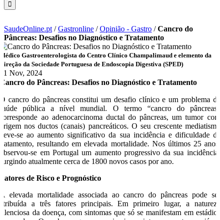
SaudeOnline.pt
/
Gastronline
/
Opinião - Gastro
/
Cancro do
Pâncreas: Desafios no Diagnóstico e Tratamento
Médico Gastroenterologista do Centro Clínico Champalimaud e elemento da
Direção da Sociedade Portuguesa de Endoscopia Digestiva (SPED)
21 Nov, 2024
Cancro do Pâncreas: Desafios no Diagnóstico e Tratamento
O cancro do pâncreas constitui um desafio clínico e um problema d
saúde pública a nível mundial. O termo “cancro do pâncreas
corresponde ao adenocarcinoma ductal do pâncreas, um tumor co
origem nos ductos (canais) pancreáticos. O seu crescente mediatism
deve-se ao aumento significativo da sua incidência e dificuldade d
tratamento, resultando em elevada mortalidade. Nos últimos 25 anos
observou-se em Portugal um aumento progressivo da sua incidência
surgindo atualmente cerca de 1800 novos casos por ano.
Fatores de Risco e Prognóstico
A elevada mortalidade associada ao cancro do pâncreas pode se
atribuída a três fatores principais. Em primeiro lugar, a naturez
silenciosa da doença, com sintomas que só se manifestam em estádio