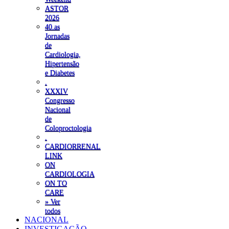
ASTOR
2026
40.as
Jornadas
de
Cardiologia,
Hipertensão
e Diabetes
.
XXXIV
Congresso
Nacional
de
Coloproctologia
.
CARDIORRENAL
LINK
ON
CARDIOLOGIA
ON TO
CARE
» Ver
todos
NACIONAL
INVESTIGAÇÃO