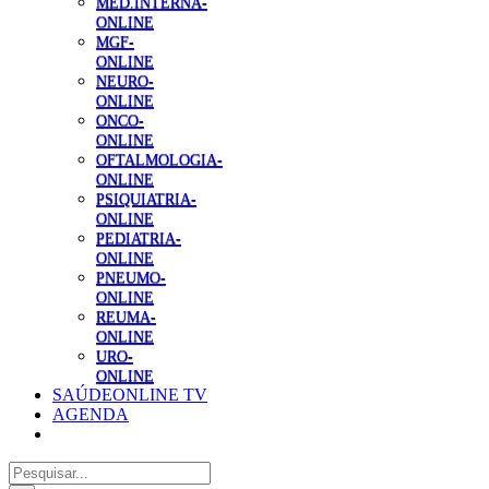
MED.INTERNA-
ONLINE
MGF-
ONLINE
NEURO-
ONLINE
ONCO-
ONLINE
OFTALMOLOGIA-
ONLINE
PSIQUIATRIA-
ONLINE
PEDIATRIA-
ONLINE
PNEUMO-
ONLINE
REUMA-
ONLINE
URO-
ONLINE
SAÚDEONLINE TV
AGENDA
Pesquisar