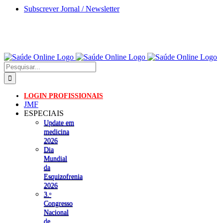
Skip
Subscrever Jornal / Newsletter
to
content
Pesquisar
LOGIN PROFISSIONAIS
JMF
ESPECIAIS
Update em
medicina
2026
Dia
Mundial
da
Esquizofrenia
2026
3.ᵒ
Congresso
Nacional
de