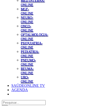
MED.INTERNA-
ONLINE
MGF-
ONLINE
NEURO-
ONLINE
ONCO-
ONLINE
OFTALMOLOGIA-
ONLINE
PSIQUIATRIA-
ONLINE
PEDIATRIA-
ONLINE
PNEUMO-
ONLINE
REUMA-
ONLINE
URO-
ONLINE
SAÚDEONLINE TV
AGENDA
Pesquisar