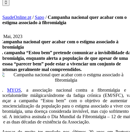
SaudeOnline.pt
/
Sapo
/
Campanha nacional quer acabar com o
estigma associado à fibromialgia
4 Mai, 2023
Campanha nacional quer acabar com o estigma associado à
fibromialgia
A campanha “Estou bem” pretende comunicar a invisibilidade da
fibromialgia, enquanto alerta a população de que apesar de uma
pessoa “parecer bem” pode estar a vivenciar um conjunto de
sintomas geralmente mal compreendidos.
A
MYOS
, a associação nacional contra a fibromialgia e 
encefalomielite miálgica/síndrome da fadiga crónica (EM/SFC), va
lançar a campanha “Estou bem” com o objetivo de aumentar 
consciencialização da população para o estigma associado a viver co
fibromialgia, uma doença considerada invisível, mas cujo sofrimento 
real. A iniciativa assinala o Dia Mundial da Fibromialgia – 12 de mai
– e as duas décadas de existência da Associação.
“Apesar de muito ter mudado nos últimos 20 anos em Portugal