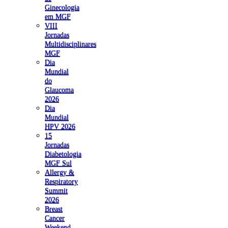
Ginecologia
em MGF
VIII
Jornadas
Multidisciplinares
MGF
Dia
Mundial
do
Glaucoma
2026
Dia
Mundial
HPV 2026
15
Jornadas
Diabetologia
MGF Sul
Allergy &
Respiratory
Summit
2026
Breast
Cancer
Weekend