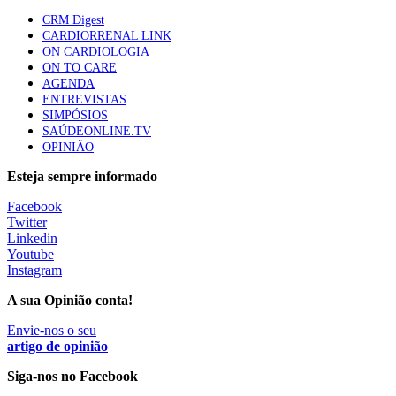
Trodelvy aprovado para primeira linha no cancro da
CRM Digest
mama triplo negativo metastático em doentes não
CARDIORRENAL LINK
elegíveis para inibidores PD-(L)1
ON CARDIOLOGIA
61 visualizações
ON TO CARE
AGENDA
ENTREVISTAS
Especialistas defendem mais potássio na alimentação
SIMPÓSIOS
para ajudar a controlar a hipertensão
SAÚDEONLINE.TV
57 visualizações
OPINIÃO
Esteja sempre informado
MAIS NOTÍCIAS
Facebook
Twitter
Linkedin
Tudo sobre branqueamento dentário
Youtube
30 Nov, 2025
|
0 Comments
Instagram
A sua Opinião conta!
Quando o valor se torna o verdadeiro motor da saúde
17 Nov, 2025
|
0 Comments
Envie-nos o seu
artigo de opinião
Siga-nos no Facebook