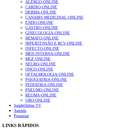
ALERGO-ONLINE
Enfermagem Forense. “Da urgência ao tribunal, cada
CARDIO-ONLINE
gesto conta e cada profissional faz a diferença”
DERMA-ONLINE
202 visualizações
CANABIS MEDICINAL-ONLINE
ENDO-ONLINE
GASTRO-ONLINE
GINECOLOGIA-ONLINE
Alguns milhares de utentes podem ficar sem médico de
HEMATO-ONLINE
família com nova regras do registo, alerta associação
HIPERTENSÃO E RCV-ONLINE
175 visualizações
INFECTO-ONLINE
MED.INTERNA-ONLINE
MGF-ONLINE
NEURO-ONLINE
Quase quatro em cada dez doentes com enfarte
ONCO-ONLINE
apresentavam níveis elevados de Lp(a), revela estudo
OFTALMOLOGIA-ONLINE
86 visualizações
PSIQUIATRIA-ONLINE
PEDIATRIA-ONLINE
PNEUMO-ONLINE
REUMA-ONLINE
URO-ONLINE
“Os programas de rastreio do cancro do pulmão são
SaúdeOnline TV
custo-efetivos e representam um investimento
Agenda
sustentável para os sistemas de saúde”
Pesquisar
66 visualizações
LINKS RÁPIDOS