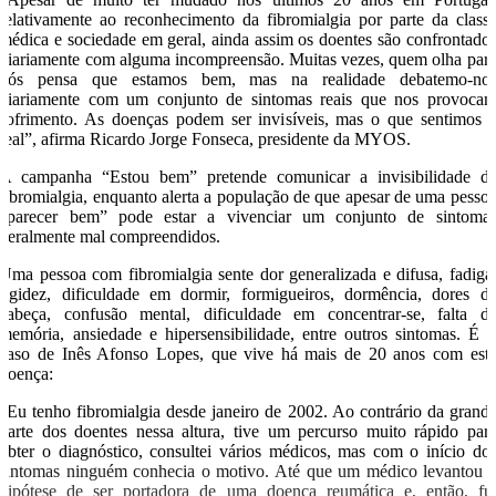
relativamente ao reconhecimento da fibromialgia por parte da class
médica e sociedade em geral, ainda assim os doentes são confrontado
diariamente com alguma incompreensão. Muitas vezes, quem olha par
nós pensa que estamos bem, mas na realidade debatemo-no
diariamente com um conjunto de sintomas reais que nos provoca
sofrimento. As doenças podem ser invisíveis, mas o que sentimos 
real”, afirma Ricardo Jorge Fonseca, presidente da MYOS.
A campanha “Estou bem” pretende comunicar a invisibilidade d
fibromialgia, enquanto alerta a população de que apesar de uma pesso
“parecer bem” pode estar a vivenciar um conjunto de sintoma
geralmente mal compreendidos.
Uma pessoa com fibromialgia sente dor generalizada e difusa, fadiga
rigidez, dificuldade em dormir, formigueiros, dormência, dores d
cabeça, confusão mental, dificuldade em concentrar-se, falta d
memória, ansiedade e hipersensibilidade, entre outros sintomas. É 
caso de Inês Afonso Lopes, que vive há mais de 20 anos com est
doença:
“Eu tenho fibromialgia desde janeiro de 2002. Ao contrário da grand
parte dos doentes nessa altura, tive um percurso muito rápido par
obter o diagnóstico, consultei vários médicos, mas com o início do
sintomas ninguém conhecia o motivo. Até que um médico levantou 
hipótese de ser portadora de uma doença reumática e, então, fu