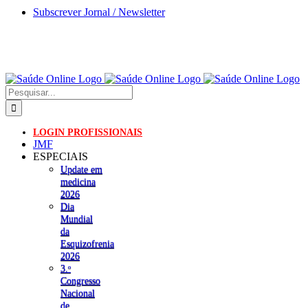
Skip
Subscrever Jornal / Newsletter
to
content
Pesquisar
LOGIN PROFISSIONAIS
JMF
ESPECIAIS
Update em
medicina
2026
Dia
Mundial
da
Esquizofrenia
2026
3.ᵒ
Congresso
Nacional
de