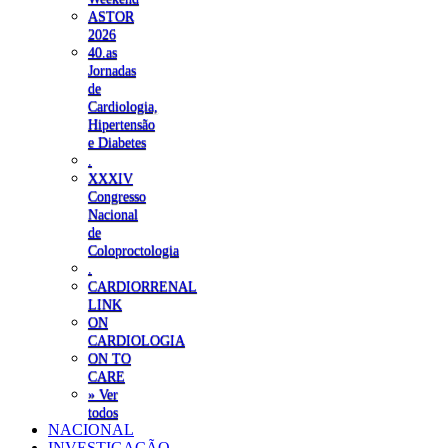
ASTOR
2026
40.as
Jornadas
de
Cardiologia,
Hipertensão
e Diabetes
.
XXXIV
Congresso
Nacional
de
Coloproctologia
.
CARDIORRENAL
LINK
ON
CARDIOLOGIA
ON TO
CARE
» Ver
todos
NACIONAL
INVESTIGAÇÃO