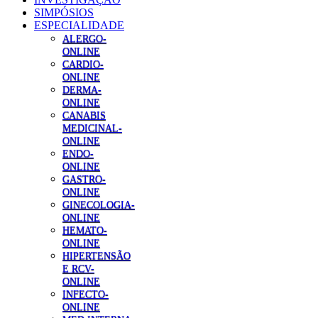
SIMPÓSIOS
ESPECIALIDADE
ALERGO-
ONLINE
CARDIO-
ONLINE
DERMA-
ONLINE
CANABIS
MEDICINAL-
ONLINE
ENDO-
ONLINE
GASTRO-
ONLINE
GINECOLOGIA-
ONLINE
HEMATO-
ONLINE
HIPERTENSÃO
E RCV-
ONLINE
INFECTO-
ONLINE