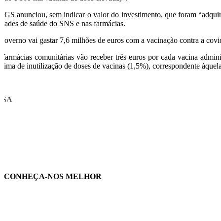
DGS anunciou, sem indicar o valor do investimento, que foram “adquiri
idades de saúde do SNS e nas farmácias.
Governo vai gastar 7,6 milhões de euros com a vacinação contra a covid
 farmácias comunitárias vão receber três euros por cada vacina admin
xima de inutilização de doses de vacinas (1,5%), correspondente àquel
USA
CONHEÇA-NOS MELHOR