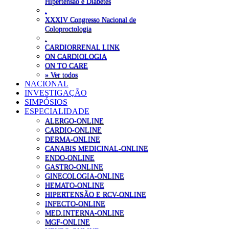
Hipertensão e Diabetes
.
XXXIV Congresso Nacional de
Coloproctologia
.
CARDIORRENAL LINK
ON CARDIOLOGIA
ON TO CARE
» Ver todos
NACIONAL
INVESTIGAÇÃO
SIMPÓSIOS
ESPECIALIDADE
ALERGO-ONLINE
CARDIO-ONLINE
DERMA-ONLINE
CANABIS MEDICINAL-ONLINE
ENDO-ONLINE
GASTRO-ONLINE
GINECOLOGIA-ONLINE
HEMATO-ONLINE
HIPERTENSÃO E RCV-ONLINE
INFECTO-ONLINE
MED.INTERNA-ONLINE
MGF-ONLINE