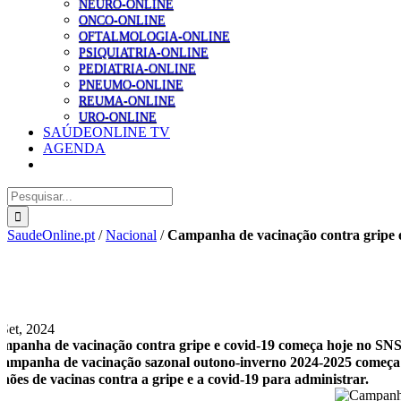
NEURO-ONLINE
ONCO-ONLINE
OFTALMOLOGIA-ONLINE
PSIQUIATRIA-ONLINE
PEDIATRIA-ONLINE
PNEUMO-ONLINE
REUMA-ONLINE
URO-ONLINE
SAÚDEONLINE TV
AGENDA
Pesquisar
SaudeOnline.pt
/
Nacional
/
Campanha de vacinação contra gripe e
 Set, 2024
mpanha de vacinação contra gripe e covid-19 começa hoje no SNS
campanha de vacinação sazonal outono-inverno 2024-2025 começa es
lhões de vacinas contra a gripe e a covid-19 para administrar.