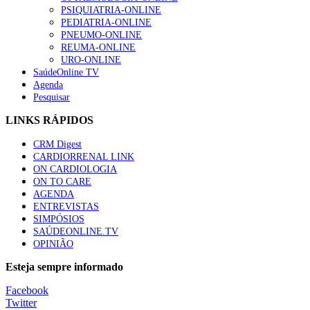
PSIQUIATRIA-ONLINE
“Os programas de rastreio do cancro do pulmão são custo-ef
PEDIATRIA-ONLINE
66 visualizações
PNEUMO-ONLINE
REUMA-ONLINE
URO-ONLINE
SaúdeOnline TV
Agenda
Pesquisar
Trodelvy aprovado para primeira linha no cancro da mama tr
61 visualizações
LINKS RÁPIDOS
CRM Digest
CARDIORRENAL LINK
ON CARDIOLOGIA
Especialistas defendem mais potássio na alimentação para aj
ON TO CARE
57 visualizações
AGENDA
ENTREVISTAS
SIMPÓSIOS
SAÚDEONLINE.TV
OPINIÃO
MAIS NOTÍCIAS
Esteja sempre informado
Ordem dos Médicos alerta para riscos no novo sistema de acesso a
Facebook
7 Ago, 2026
|
0 Comments
Twitter