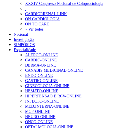
SCORA X-Change Portugal promove formação internacional em saú
XXXIV Congresso Nacional de Coloproctologia
.
ANEM reúne com coordenador do Pacto Estratégico para a Saúde
CARDIORRENAL LINK
ON CARDIOLOGIA
ON TO CARE
OTÍCIAS MAIS LIDAS
» Ver todos
Nacional
Investigação
Enfermagem Forense. “Da urgência ao tribunal, cada gesto c
SIMPÓSIOS
202 visualizações
Especialidade
ALERGO-ONLINE
CARDIO-ONLINE
DERMA-ONLINE
CANABIS MEDICINAL-ONLINE
Alguns milhares de utentes podem ficar sem médico de famíl
ENDO-ONLINE
175 visualizações
GASTRO-ONLINE
GINECOLOGIA-ONLINE
HEMATO-ONLINE
HIPERTENSÃO E RCV-ONLINE
INFECTO-ONLINE
Quase quatro em cada dez doentes com enfarte apresentavam
MED.INTERNA-ONLINE
86 visualizações
MGF-ONLINE
NEURO-ONLINE
ONCO-ONLINE
OFTALMOLOGIA-ONLINE