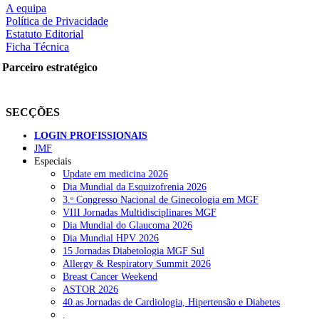
A equipa
Política de Privacidade
Estatuto Editorial
Ficha Técnica
rtilhe nas redes sociais:
Parceiro estratégico
SECÇÕES
LOGIN PROFISSIONAIS
JMF
Especiais
squisar
Update em medicina 2026
Dia Mundial da Esquizofrenia 2026
3.ᵒ Congresso Nacional de Ginecologia em MGF
OTÍCIAS RECENTES
VIII Jornadas Multidisciplinares MGF
Dia Mundial do Glaucoma 2026
Dia Mundial HPV 2026
Ordem dos Médicos alerta para riscos no novo sistema de acesso a c
15 Jornadas Diabetologia MGF Sul
Allergy & Respiratory Summit 2026
Portugal está a formar os médicos de que precisa?
6 de Agosto, 202
Breast Cancer Weekend
ASTOR 2026
Estudantes de Medicina representados na 79.ª World Health Assem
40.as Jornadas de Cardiologia, Hipertensão e Diabetes
.