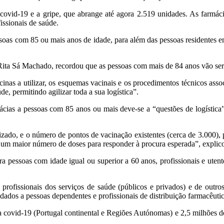
covid-19 e a gripe, que abrange até agora 2.519 unidades. As farmá
issionais de saúde.
soas com 85 ou mais anos de idade, para além das pessoas residentes em
 Rita Sá Machado, recordou que as pessoas com mais de 84 anos vão se
cinas a utilizar, os esquemas vacinais e os procedimentos técnicos as
e, permitindo agilizar toda a sua logística”.
cias a pessoas com 85 anos ou mais deve-se a “questões de logística” 
ado, e o número de pontos de vacinação existentes (cerca de 3.000), p
 um maior número de doses para responder à procura esperada”, expli
 pessoas com idade igual ou superior a 60 anos, profissionais e utent
fissionais dos serviços de saúde (públicos e privados) e de outros 
idados a pessoas dependentes e profissionais de distribuição farmacêuti
covid-19 (Portugal continental e Regiões Autónomas) e 2,5 milhões de 