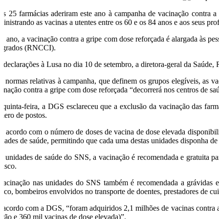
is 25 farmácias aderiram este ano à campanha de vacinação contra a 
ministrando as vacinas a utentes entre os 60 e os 84 anos e aos seus prof
te ano, a vacinação contra a gripe com dose reforçada é alargada às pes
tegrados (RNCCI).
 declarações à Lusa no dia 10 de setembro, a diretora-geral da Saúde,
s normas relativas à campanha, que definem os grupos elegíveis, as va
cinação contra a gripe com dose reforçada “decorrerá nos centros de saúd
 quinta-feira, a DGS esclareceu que a exclusão da vacinação das farmá
mero de postos.
e acordo com o número de doses de vacina de dose elevada disponibiliz
idades de saúde, permitindo que cada uma destas unidades disponha de
s unidades de saúde do SNS, a vacinação é recomendada e gratuita para
risco.
vacinação nas unidades do SNS também é recomendada a grávidas e pro
ínico, bombeiros envolvidos no transporte de doentes, prestadores de cu
 acordo com a DGS, “foram adquiridos 2,1 milhões de vacinas contra a 
drão e 360 mil vacinas de dose elevada)”.