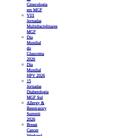
Ginecologia
em MGF
VIII
Jornadas
Multidisciplinares
MGF
Dia
Mundial
do
Glaucoma
2026
Dia
Mundial
HPV 2026
15
Jornadas
Diabetologia
MGF Sul
Allergy &
Respiratory
Summit
2026
Breast
Cancer
Weekend