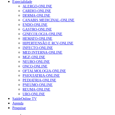
Especialidade
ALERGO-ONLINE
NOTÍCIAS MAIS LIDAS
CARDIO-ONLINE
DERMA-ONLINE
1.º Episódio do Podcast “Frequência Cardio – Sintoniza
CANABIS MEDICINAL-ONLINE
te na Insuficiência Cardíaca” da Bayer
ENDO-ONLINE
207 visualizações
GASTRO-ONLINE
GINECOLOGIA-ONLINE
HEMATO-ONLINE
HIPERTENSÃO E RCV-ONLINE
Enfermagem Forense. “Da urgência ao tribunal, cada
INFECTO-ONLINE
gesto conta e cada profissional faz a diferença”
MED.INTERNA-ONLINE
203 visualizações
MGF-ONLINE
NEURO-ONLINE
ONCO-ONLINE
OFTALMOLOGIA-ONLINE
Alguns milhares de utentes podem ficar sem médico de
PSIQUIATRIA-ONLINE
família com nova regras do registo, alerta associação
PEDIATRIA-ONLINE
162 visualizações
PNEUMO-ONLINE
REUMA-ONLINE
URO-ONLINE
SaúdeOnline TV
Agenda
“Os programas de rastreio do cancro do pulmão são
Pesquisar
custo-efetivos e representam um investimento
sustentável para os sistemas de saúde”