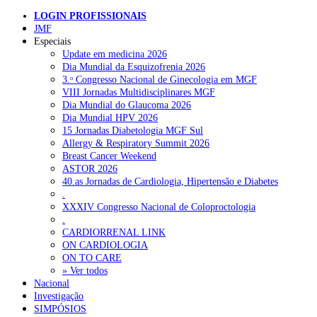
Prémio Bial de Medicina Clínica: Um “estimulo“ a
LOGIN PROFISSIONAIS
desenvolvimento da investigação em Portuga
JMF
Pesquisar
Especiais
Update em medicina 2026
Dia Mundial da Esquizofrenia 2026
3.ᵒ Congresso Nacional de Ginecologia em MGF
NOTÍCIAS RECENTES
VIII Jornadas Multidisciplinares MGF
Dia Mundial do Glaucoma 2026
I Simpósio Internacional de Enfermagem Forense esgota
Dia Mundial HPV 2026
inscrições presenciais e abre participação online
10 de Agosto,
15 Jornadas Diabetologia MGF Sul
2026
Allergy & Respiratory Summit 2026
Breast Cancer Weekend
Ordem dos Médicos pede simplificação urgente das regras para
ASTOR 2026
atualização de dados dos utentes
10 de Agosto, 2026
40.as Jornadas de Cardiologia, Hipertensão e Diabetes
.
Programa Voltar a Casa para doentes com alta clínica só avança
XXXIV Congresso Nacional de Coloproctologia
com Orçamento de 2027
10 de Agosto, 2026
.
CARDIORRENAL LINK
Ministério prepara regras para acompanhamento da gravidez de
ON CARDIOLOGIA
baixo risco por enfermeiros especialistas
10 de Agosto, 2026
ON TO CARE
» Ver todos
Presidente da República promulga clarificação dos incentivos a
Nacional
médicos por trabalho suplementar
Investigação
10 de Agosto, 2026
SIMPÓSIOS