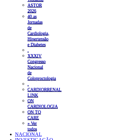
ASTOR
2026
40.as
Jornadas
de
Cardiologia,
Hipertensão
e Diabetes
.
XXXIV
Congresso
Nacional
de
Coloproctologia
.
CARDIORRENAL
LINK
ON
CARDIOLOGIA
ON TO
CARE
» Ver
todos
NACIONAL
INVESTIGAÇÃO