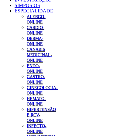
SIMPÓSIOS
ESPECIALIDADE
ALERGO-
ONLINE
CARDIO-
ONLINE
DERMA-
ONLINE
CANABIS
MEDICINAL-
ONLINE
ENDO-
ONLINE
GASTRO-
ONLINE
GINECOLOGIA-
ONLINE
HEMATO-
ONLINE
HIPERTENSÃO
E RCV-
ONLINE
INFECTO-
ONLINE