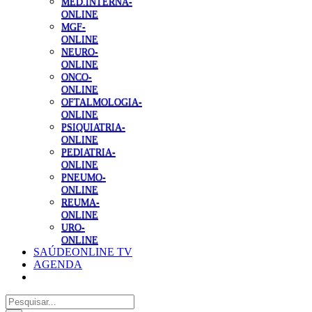
MED.INTERNA-
ONLINE
MGF-
ONLINE
NEURO-
ONLINE
ONCO-
ONLINE
OFTALMOLOGIA-
ONLINE
PSIQUIATRIA-
ONLINE
PEDIATRIA-
ONLINE
PNEUMO-
ONLINE
REUMA-
ONLINE
URO-
ONLINE
SAÚDEONLINE TV
AGENDA
Pesquisar