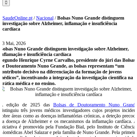
SaudeOnline.pt
/
Nacional
/
Bolsas Nuno Grande distinguem
investigação sobre Alzheimer, inflamação e insuficiência
cardíaca
13 Mai, 2026
Bolsas Nuno Grande distinguem investigação sobre Alzheimer,
inflamação e insuficiência cardíaca
Segundo Henrique Cyrne Carvalho, presidente do júri das Bolsas
de Doutoramento Nuno Grande, as bolsas representam “um
contributo decisivo na diferenciação da formação de jovens
médicos”, incentivando a integração da investigação científica na
prática médica e no ensino.
A edição de 2025 das
Bolsas de Doutoramento Nuno Grand
distinguiu três jovens médicos investigadores cujos projetos incide
sobre áreas como as doenças inflamatórias crónicas, a deteção precoc
da doença de Alzheimer e os mecanismos da inflamação cardíaca. 
iniciativa é promovida pela Fundação Bial, pelo Instituto de Ciência
Biomédicas Abel Salazar e pela família de Nuno Grande. Pela primeir