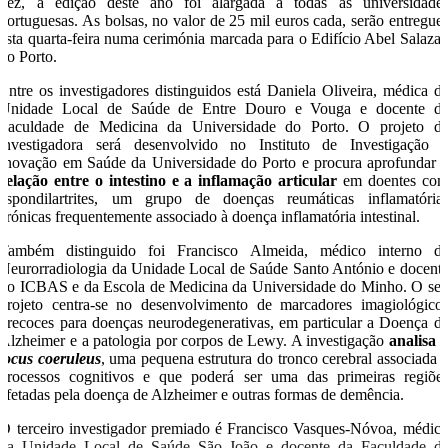
vez, a edição deste ano foi alargada a todas as universidade
portuguesas. As bolsas, no valor de 25 mil euros cada, serão entregue
esta quarta-feira numa cerimónia marcada para o Edifício Abel Salazar
no Porto.
Entre os investigadores distinguidos está Daniela Oliveira, médica d
Unidade Local de Saúde de Entre Douro e Vouga e docente d
Faculdade de Medicina da Universidade do Porto. O projeto d
investigadora será desenvolvido no Instituto de Investigação 
Inovação em Saúde da Universidade do Porto e procura aprofundar 
relação entre o intestino e a inflamação articular
em doentes co
espondilartrites, um grupo de doenças reumáticas inflamatória
crónicas frequentemente associado à doença inflamatória intestinal.
Também distinguido foi Francisco Almeida, médico interno d
Neurorradiologia da Unidade Local de Saúde Santo António e docent
do ICBAS e da Escola de Medicina da Universidade do Minho. O se
projeto centra-se no desenvolvimento de marcadores imagiológico
precoces para doenças neurodegenerativas, em particular a Doença d
Alzheimer e a patologia por corpos de Lewy. A investigação
analisa 
locus coeruleus
, uma pequena estrutura do tronco cerebral associada 
processos cognitivos e que poderá ser uma das primeiras regiõe
afetadas pela doença de Alzheimer e outras formas de demência.
O terceiro investigador premiado é Francisco Vasques-Nóvoa, médic
da Unidade Local de Saúde São João e docente da Faculdade d