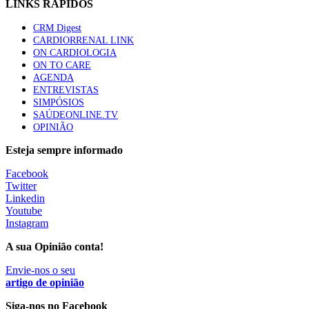
LINKS RÁPIDOS
94 visualizações
CRM Digest
CARDIORRENAL LINK
Quase quatro em cada dez doentes com enfarte
ON CARDIOLOGIA
apresentavam níveis elevados de Lp(a), revela estudo
ON TO CARE
88 visualizações
AGENDA
ENTREVISTAS
SIMPÓSIOS
SAÚDEONLINE.TV
Trodelvy aprovado para primeira linha no cancro da
OPINIÃO
mama triplo negativo metastático em doentes não
elegíveis para inibidores PD-(L)1
Esteja sempre informado
61 visualizações
Facebook
Twitter
MAIS NOTÍCIAS
Linkedin
Youtube
Instagram
I Simpósio Internacional de Enfermagem Forense esgota
A sua Opinião conta!
inscrições presenciais e abre participação online
Envie-nos o seu
10 Ago, 2026
|
0 Comments
artigo de opinião
Siga-nos no Facebook