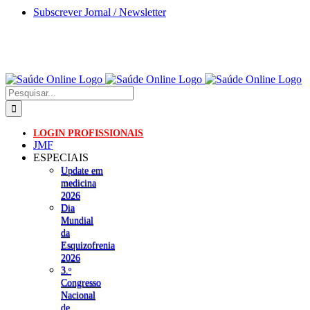
Skip
Subscrever Jornal / Newsletter
to
content
Pesquisar
LOGIN PROFISSIONAIS
JMF
ESPECIAIS
Update em
medicina
2026
Dia
Mundial
da
Esquizofrenia
2026
3.ᵒ
Congresso
Nacional
de