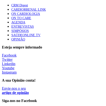
87 visualizações
CRM Digest
CARDIORRENAL LINK
ON CARDIOLOGIA
ON TO CARE
Trodelvy aprovado para primeira linha no cancro da
AGENDA
mama triplo negativo metastático em doentes não
ENTREVISTAS
elegíveis para inibidores PD-(L)1
SIMPÓSIOS
61 visualizações
SAÚDEONLINE.TV
OPINIÃO
MAIS NOTÍCIAS
Esteja sempre informado
Facebook
Twitter
Estudo relaciona exposição a pesticidas na infância com idade
Linkedin
da primeira menstruação
Youtube
28 Jul, 2026
Instagram
A sua Opinião conta!
Mulher cega recupera visão com transplante inédito em Itália
28 Jul, 2026
|
0 Comments
Envie-nos o seu
artigo de opinião
Siga-nos no Facebook