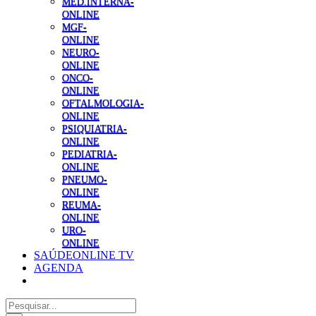
MED.INTERNA-
ONLINE
MGF-
ONLINE
NEURO-
ONLINE
ONCO-
ONLINE
OFTALMOLOGIA-
ONLINE
PSIQUIATRIA-
ONLINE
PEDIATRIA-
ONLINE
PNEUMO-
ONLINE
REUMA-
ONLINE
URO-
ONLINE
SAÚDEONLINE TV
AGENDA
Pesquisar