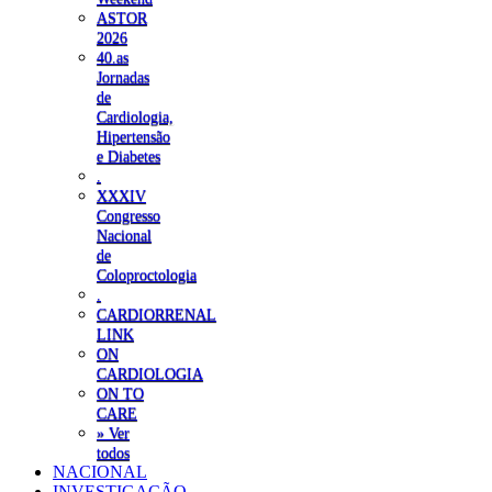
ASTOR
2026
40.as
Jornadas
de
Cardiologia,
Hipertensão
e Diabetes
.
XXXIV
Congresso
Nacional
de
Coloproctologia
.
CARDIORRENAL
LINK
ON
CARDIOLOGIA
ON TO
CARE
» Ver
todos
NACIONAL
INVESTIGAÇÃO