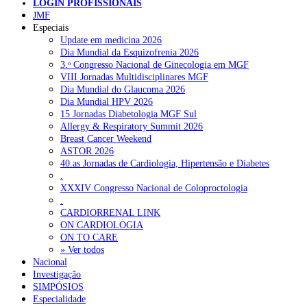
LOGIN PROFISSIONAIS
JMF
NOTÍCIAS RECENTES
Especiais
Update em medicina 2026
Dia Mundial da Esquizofrenia 2026
Quase 11.900 jovens recorreram aos cheques psicólogo e
3.ᵒ Congresso Nacional de Ginecologia em MGF
nutricionista no primeiro mês
7 de Agosto, 2026
VIII Jornadas Multidisciplinares MGF
Dia Mundial do Glaucoma 2026
ULS de Coimbra estreia cirurgia endoscópica do ouvido com
Dia Mundial HPV 2026
apoio robótico em Portugal
7 de Agosto, 2026
15 Jornadas Diabetologia MGF Sul
Allergy & Respiratory Summit 2026
Enfermeiros exigem esclarecimentos sobre eventual gestão
Breast Cancer Weekend
privada da ULS do Algarve
7 de Agosto, 2026
ASTOR 2026
40.as Jornadas de Cardiologia, Hipertensão e Diabetes
Ordem dos Médicos alerta para riscos no novo sistema de acesso
.
a consultas e cirurgias
7 de Agosto, 2026
XXXIV Congresso Nacional de Coloproctologia
.
Portugal está a formar os médicos de que precisa?
6 de Agosto,
CARDIORRENAL LINK
2026
ON CARDIOLOGIA
ON TO CARE
» Ver todos
NOTÍCIAS MAIS LIDAS
Nacional
Investigação
SIMPÓSIOS
Enfermagem Forense. “Da urgência ao tribunal, cada
Especialidade
gesto conta e cada profissional faz a diferença”