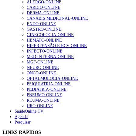
ALERGO-ONLINE
203 visualizações
CARDIO-ONLINE
DERMA-ONLINE
CANABIS MEDICINAL-ONLINE
ENDO-ONLINE
1.º Episódio do Podcast “Frequência Cardio – Sintoniza
GASTRO-ONLINE
te na Insuficiência Cardíaca” da Bayer
GINECOLOGIA-ONLINE
169 visualizações
HEMATO-ONLINE
HIPERTENSÃO E RCV-ONLINE
INFECTO-ONLINE
MED.INTERNA-ONLINE
Alguns milhares de utentes podem ficar sem médico de
MGF-ONLINE
família com nova regras do registo, alerta associação
NEURO-ONLINE
132 visualizações
ONCO-ONLINE
OFTALMOLOGIA-ONLINE
PSIQUIATRIA-ONLINE
PEDIATRIA-ONLINE
“Os programas de rastreio do cancro do pulmão são
PNEUMO-ONLINE
custo-efetivos e representam um investimento
REUMA-ONLINE
sustentável para os sistemas de saúde”
URO-ONLINE
93 visualizações
SaúdeOnline TV
Agenda
Pesquisar
Quase quatro em cada dez doentes com enfarte
LINKS RÁPIDOS
apresentavam níveis elevados de Lp(a), revela estudo