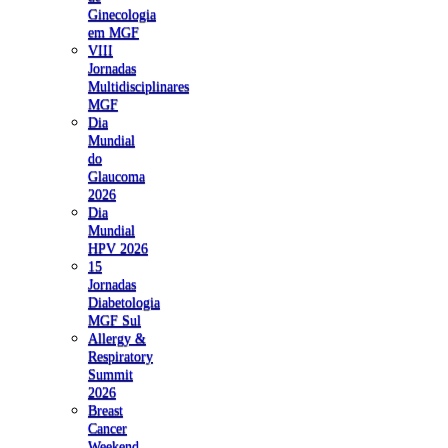
Ginecologia
em MGF
VIII
Jornadas
Multidisciplinares
MGF
Dia
Mundial
do
Glaucoma
2026
Dia
Mundial
HPV 2026
15
Jornadas
Diabetologia
MGF Sul
Allergy &
Respiratory
Summit
2026
Breast
Cancer
Weekend