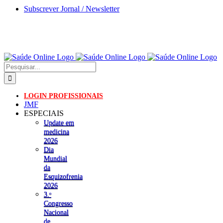
Skip
Subscrever Jornal / Newsletter
to
content
Pesquisar
LOGIN PROFISSIONAIS
JMF
ESPECIAIS
Update em
medicina
2026
Dia
Mundial
da
Esquizofrenia
2026
3.ᵒ
Congresso
Nacional
de