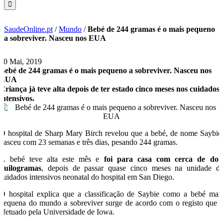
SaudeOnline.pt
/
Mundo
/
Bebé de 244 gramas é o mais pequeno
a sobreviver. Nasceu nos EUA
30 Mai, 2019
Bebé de 244 gramas é o mais pequeno a sobreviver. Nasceu nos
EUA
Criança já teve alta depois de ter estado cinco meses nos cuidados
intensivos.
O hospital de Sharp Mary Birch revelou que a bebé, de nome Saybie
nasceu com 23 semanas e três dias, pesando 244 gramas.
A bebé teve alta este mês e
foi para casa com cerca de doi
quilogramas
, depois de passar quase cinco meses na unidade d
cuidados intensivos neonatal do hospital em San Diego.
O hospital explica que a classificação de Saybie como a bebé mai
pequena do mundo a sobreviver surge de acordo com o registo que 
efetuado pela Universidade de Iowa.