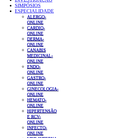
SIMPÓSIOS
ESPECIALIDADE
ALERGO-
ONLINE
CARDIO-
ONLINE
DERMA-
ONLINE
CANABIS
MEDICINAL-
ONLINE
ENDO-
ONLINE
GASTRO-
ONLINE
GINECOLOGIA-
ONLINE
HEMATO-
ONLINE
HIPERTENSÃO
E RCV-
ONLINE
INFECTO-
ONLINE