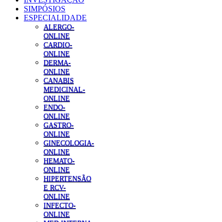
SIMPÓSIOS
ESPECIALIDADE
ALERGO-
ONLINE
CARDIO-
ONLINE
DERMA-
ONLINE
CANABIS
MEDICINAL-
ONLINE
ENDO-
ONLINE
GASTRO-
ONLINE
GINECOLOGIA-
ONLINE
HEMATO-
ONLINE
HIPERTENSÃO
E RCV-
ONLINE
INFECTO-
ONLINE