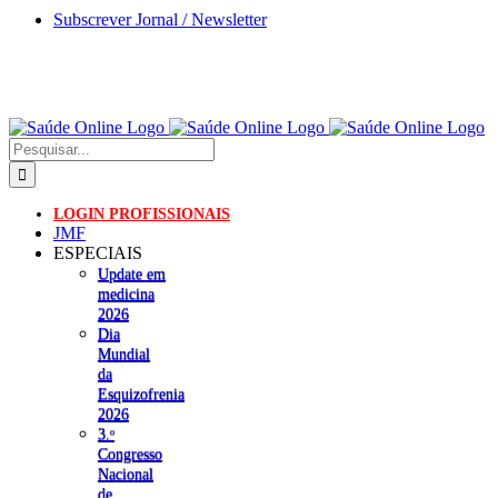
Skip
Subscrever Jornal / Newsletter
to
content
Pesquisar
LOGIN PROFISSIONAIS
JMF
ESPECIAIS
Update em
medicina
2026
Dia
Mundial
da
Esquizofrenia
2026
3.ᵒ
Congresso
Nacional
de