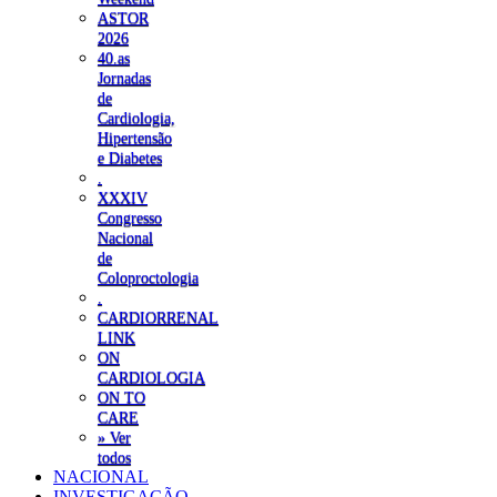
ASTOR
2026
40.as
Jornadas
de
Cardiologia,
Hipertensão
e Diabetes
.
XXXIV
Congresso
Nacional
de
Coloproctologia
.
CARDIORRENAL
LINK
ON
CARDIOLOGIA
ON TO
CARE
» Ver
todos
NACIONAL
INVESTIGAÇÃO