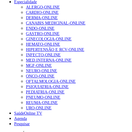
Especialidade
Enfermagem Forense. “Da urgência ao tribunal, cada
ALERGO-ONLINE
gesto conta e cada profissional faz a diferença”
CARDIO-ONLINE
202 visualizações
DERMA-ONLINE
CANABIS MEDICINAL-ONLINE
ENDO-ONLINE
GASTRO-ONLINE
Alguns milhares de utentes podem ficar sem médico de
GINECOLOGIA-ONLINE
família com nova regras do registo, alerta associação
HEMATO-ONLINE
155 visualizações
HIPERTENSÃO E RCV-ONLINE
INFECTO-ONLINE
MED.INTERNA-ONLINE
MGF-ONLINE
1.º Episódio do Podcast “Frequência Cardio – Sintoniza
NEURO-ONLINE
te na Insuficiência Cardíaca” da Bayer
ONCO-ONLINE
99 visualizações
OFTALMOLOGIA-ONLINE
PSIQUIATRIA-ONLINE
PEDIATRIA-ONLINE
PNEUMO-ONLINE
REUMA-ONLINE
“Os programas de rastreio do cancro do pulmão são
URO-ONLINE
custo-efetivos e representam um investimento
SaúdeOnline TV
sustentável para os sistemas de saúde”
Agenda
88 visualizações
Pesquisar