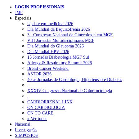
Pesquisar
LOGIN PROFISSIONAIS
JMF
Especiais
NOTÍCIAS RECENTES
Update em medicina 2026
Dia Mundial da Esquizofrenia 2026
3.ᵒ Congresso Nacional de Ginecologia em MGF
Quase 11.900 jovens recorreram aos cheques psicólogo e
VIII Jornadas Multidisciplinares MGF
nutricionista no primeiro mês
7 de Agosto, 2026
Dia Mundial do Glaucoma 2026
Dia Mundial HPV 2026
ULS de Coimbra estreia cirurgia endoscópica do ouvido com
15 Jornadas Diabetologia MGF Sul
apoio robótico em Portugal
7 de Agosto, 2026
Allergy & Respiratory Summit 2026
Breast Cancer Weekend
Enfermeiros exigem esclarecimentos sobre eventual gestão
ASTOR 2026
privada da ULS do Algarve
7 de Agosto, 2026
40.as Jornadas de Cardiologia, Hipertensão e Diabetes
.
Ordem dos Médicos alerta para riscos no novo sistema de acesso
XXXIV Congresso Nacional de Coloproctologia
a consultas e cirurgias
7 de Agosto, 2026
.
CARDIORRENAL LINK
Portugal está a formar os médicos de que precisa?
6 de Agosto,
ON CARDIOLOGIA
2026
ON TO CARE
» Ver todos
Nacional
Investigação
NOTÍCIAS MAIS LIDAS
SIMPÓSIOS