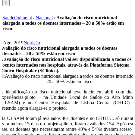
SaudeOnline.pt
/
Nacional
/
Avaliação do risco nutricional
alargada a todos os doentes internados – 20 a 50% estão em
risco
5 Ago, 2019
Nutrição
Avaliação do risco nutricional alargada a todos os doentes
internados – 20 a 50% estão em risco
A avaliação do risco nutricional vai ser disponibilizada a todos os
doentes internados nos hospitais, através da Plataforma Sistema
Clínico Hospitalar (SClínico).
A identificação do risco nutricional teve início em abril com dua
experiências-piloto – na Unidade Local de Saúde do Alto Minh
(ULSAM) e no Centro Hospitalar de Lisboa Central (CHLC) -
pretendo agora alargar-se o projeto.
Na ULSAM foram já avaliados 461 doentes e no CHULC, só durant
os primeiros 15 dias do projeto-piloto, foram avaliados 154. Após est
fase, os doentes que necessitaram (entre 40% e 54%) tiveram acesso 
intervenção nutricional e foram monitorizados, no mínimo, de sete e