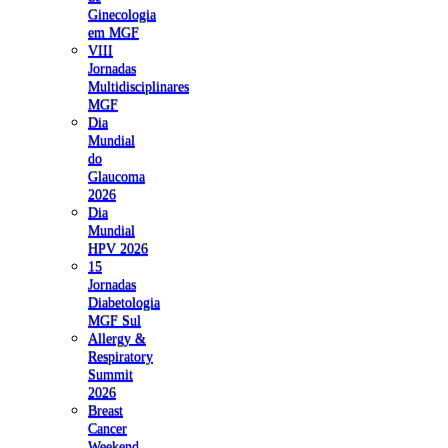
Ginecologia
em MGF
VIII
Jornadas
Multidisciplinares
MGF
Dia
Mundial
do
Glaucoma
2026
Dia
Mundial
HPV 2026
15
Jornadas
Diabetologia
MGF Sul
Allergy &
Respiratory
Summit
2026
Breast
Cancer
Weekend