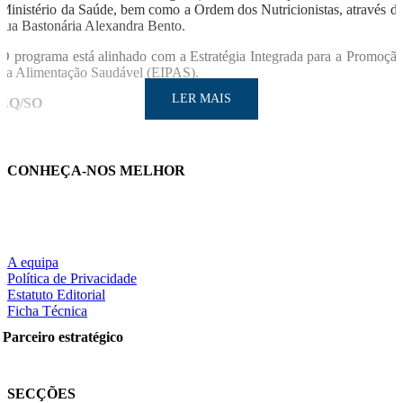
Ministério da Saúde, bem como a Ordem dos Nutricionistas, através d
sua Bastonária Alexandra Bento.
O programa está alinhado com a Estratégia Integrada para a Promoçã
da Alimentação Saudável (EIPAS).
LER MAIS
EQ/SO
CONHEÇA-NOS MELHOR
LER MAIS
A equipa
Política de Privacidade
Estatuto Editorial
Ficha Técnica
Partilhe nas redes sociais:
Parceiro estratégico
SECÇÕES