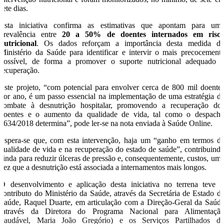
sete dias.
Esta iniciativa confirma as estimativas que apontam para um
prevalência entre
20 a 50% de doentes internados em risc
nutricional
. Os dados reforçam a importância desta medida d
Ministério da Saúde para identificar e intervir o mais precocement
possível, de forma a promover o suporte nutricional adequado 
recuperação.
Este projeto, “com potencial para envolver cerca de 800 mil doente
por ano, é um passo essencial na implementação de uma estratégia d
combate à desnutrição hospitalar, promovendo a recuperação do
doentes e o aumento da qualidade de vida, tal como o despach
6634/2018 determina”, pode ler-se na nota enviada à Saúde Online.
Espera-se que, com esta intervenção, haja um “ganho em termos d
qualidade de vida e na recuperação do estado de saúde”, contribuind
ainda para reduzir úlceras de pressão e, consequentemente, custos, um
vez que a desnutrição está associada a internamentos mais longos.
O desenvolvimento e aplicação desta iniciativa no terrena teve 
contributo do Ministério da Saúde, através da Secretária de Estado d
Saúde, Raquel Duarte, em articulação com a Direção-Geral da Saúd
(através da Diretora do Programa Nacional para Alimentaçã
Saudável, Maria João Gregório) e os Serviços Partilhados d