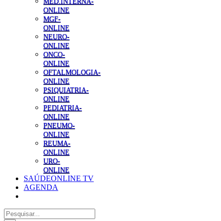
MED.INTERNA-
ONLINE
MGF-
ONLINE
NEURO-
ONLINE
ONCO-
ONLINE
OFTALMOLOGIA-
ONLINE
PSIQUIATRIA-
ONLINE
PEDIATRIA-
ONLINE
PNEUMO-
ONLINE
REUMA-
ONLINE
URO-
ONLINE
SAÚDEONLINE TV
AGENDA
Pesquisar