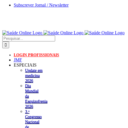
Skip
Subscrever Jornal / Newsletter
to
content
Pesquisar
LOGIN PROFISSIONAIS
JMF
ESPECIAIS
Update em
medicina
2026
Dia
Mundial
da
Esquizofrenia
2026
3.ᵒ
Congresso
Nacional
de