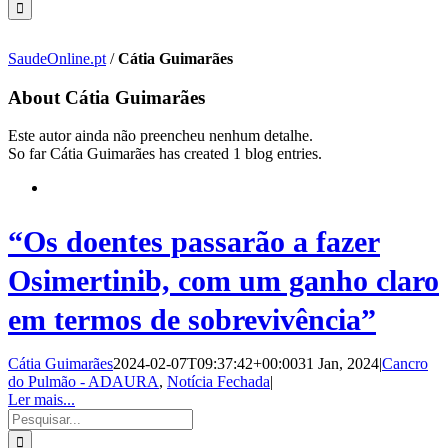
SaudeOnline.pt
/
Cátia Guimarães
About
Cátia Guimarães
Este autor ainda não preencheu nenhum detalhe.
So far Cátia Guimarães has created 1 blog entries.
“Os doentes passarão a fazer
Osimertinib, com um ganho claro
em termos de sobrevivência”
Cátia Guimarães
2024-02-07T09:37:42+00:00
31 Jan, 2024
|
Cancro
do Pulmão - ADAURA
,
Notícia Fechada
|
Ler mais...
Pesquisar