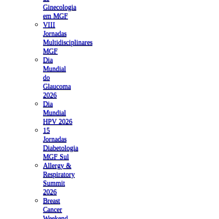
Ginecologia
em MGF
VIII
Jornadas
Multidisciplinares
MGF
Dia
Mundial
do
Glaucoma
2026
Dia
Mundial
HPV 2026
15
Jornadas
Diabetologia
MGF Sul
Allergy &
Respiratory
Summit
2026
Breast
Cancer
Weekend