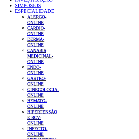
SIMPÓSIOS
ESPECIALIDADE
ALERGO-
ONLINE
CARDIO-
ONLINE
DERMA-
ONLINE
CANABIS
MEDICINAL-
ONLINE
ENDO-
ONLINE
GASTRO-
ONLINE
GINECOLOGIA-
ONLINE
HEMATO-
ONLINE
HIPERTENSÃO
E RCV-
ONLINE
INFECTO-
ONLINE