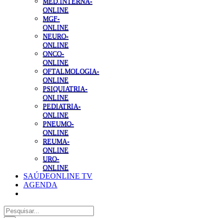
MED.INTERNA-
ONLINE
MGF-
ONLINE
NEURO-
ONLINE
ONCO-
ONLINE
OFTALMOLOGIA-
ONLINE
PSIQUIATRIA-
ONLINE
PEDIATRIA-
ONLINE
PNEUMO-
ONLINE
REUMA-
ONLINE
URO-
ONLINE
SAÚDEONLINE TV
AGENDA
Pesquisar