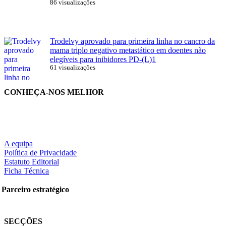
86 visualizações
Trodelvy aprovado para primeira linha no cancro da
mama triplo negativo metastático em doentes não
elegíveis para inibidores PD-(L)1
61 visualizações
CONHEÇA-NOS MELHOR
A equipa
Política de Privacidade
Estatuto Editorial
Ficha Técnica
Parceiro estratégico
SECÇÕES