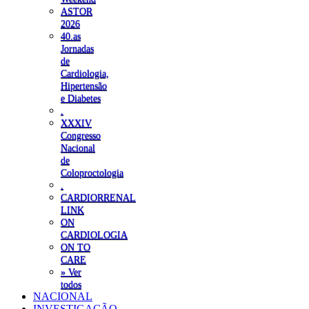
ASTOR
2026
40.as
Jornadas
de
Cardiologia,
Hipertensão
e Diabetes
.
XXXIV
Congresso
Nacional
de
Coloproctologia
.
CARDIORRENAL
LINK
ON
CARDIOLOGIA
ON TO
CARE
» Ver
todos
NACIONAL
INVESTIGAÇÃO