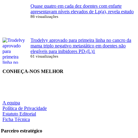
Quase quatro em cada dez doentes com enfarte
apresentavam níveis elevados de Lp(a), revela estudo
86 visualizações
Trodelvy aprovado para primeira linha no cancro da
mama triplo negativo metastático em doentes não
elegíveis para inibidores PD-(L)1
61 visualizações
CONHEÇA-NOS MELHOR
A equipa
Política de Privacidade
Estatuto Editorial
Ficha Técnica
Parceiro estratégico