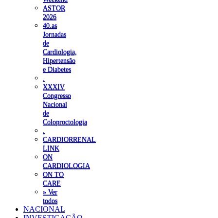
ASTOR
2026
40.as
Jornadas
de
Cardiologia,
Hipertensão
e Diabetes
.
XXXIV
Congresso
Nacional
de
Coloproctologia
.
CARDIORRENAL
LINK
ON
CARDIOLOGIA
ON TO
CARE
» Ver
todos
NACIONAL
INVESTIGAÇÃO