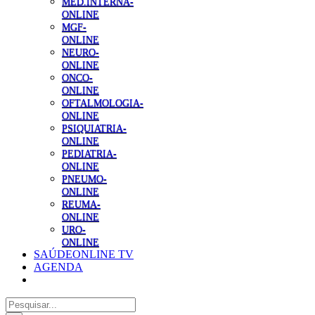
MED.INTERNA-
ONLINE
MGF-
ONLINE
NEURO-
ONLINE
ONCO-
ONLINE
OFTALMOLOGIA-
ONLINE
PSIQUIATRIA-
ONLINE
PEDIATRIA-
ONLINE
PNEUMO-
ONLINE
REUMA-
ONLINE
URO-
ONLINE
SAÚDEONLINE TV
AGENDA
Pesquisar