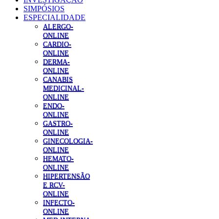
SIMPÓSIOS
ESPECIALIDADE
ALERGO-
ONLINE
CARDIO-
ONLINE
DERMA-
ONLINE
CANABIS
MEDICINAL-
ONLINE
ENDO-
ONLINE
GASTRO-
ONLINE
GINECOLOGIA-
ONLINE
HEMATO-
ONLINE
HIPERTENSÃO
E RCV-
ONLINE
INFECTO-
ONLINE