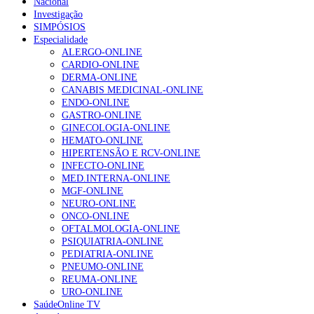
Nacional
Investigação
SIMPÓSIOS
Especialidade
ALERGO-ONLINE
CARDIO-ONLINE
DERMA-ONLINE
CANABIS MEDICINAL-ONLINE
ENDO-ONLINE
GASTRO-ONLINE
GINECOLOGIA-ONLINE
HEMATO-ONLINE
HIPERTENSÃO E RCV-ONLINE
INFECTO-ONLINE
MED.INTERNA-ONLINE
MGF-ONLINE
NEURO-ONLINE
ONCO-ONLINE
OFTALMOLOGIA-ONLINE
PSIQUIATRIA-ONLINE
PEDIATRIA-ONLINE
PNEUMO-ONLINE
REUMA-ONLINE
URO-ONLINE
SaúdeOnline TV