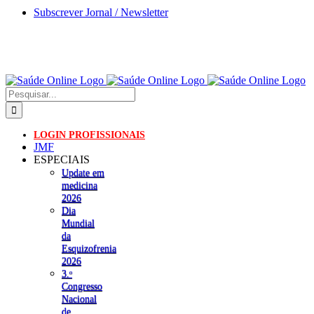
Skip
Subscrever Jornal / Newsletter
to
content
Pesquisar
LOGIN PROFISSIONAIS
JMF
ESPECIAIS
Update em
medicina
2026
Dia
Mundial
da
Esquizofrenia
2026
3.ᵒ
Congresso
Nacional
de