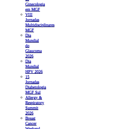
Ginecologia
em MGF
VIII
Jornadas
Multidisciplinares
MGF
Dia
Mundial
do
Glaucoma
2026
Dia
Mundial
HPV 2026
15
Jornadas
Diabetologia
MGF Sul
Allergy &
Respiratory
Summit
2026
Breast
Cancer
Weekend