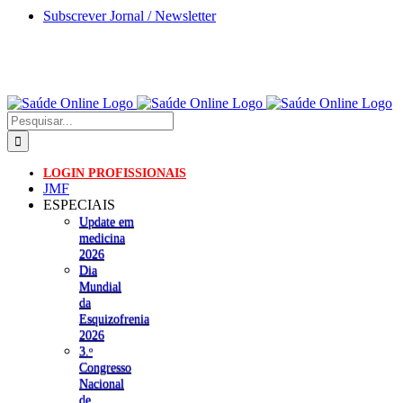
Skip
Subscrever Jornal / Newsletter
to
content
Pesquisar
LOGIN PROFISSIONAIS
JMF
ESPECIAIS
Update em
medicina
2026
Dia
Mundial
da
Esquizofrenia
2026
3.ᵒ
Congresso
Nacional
de