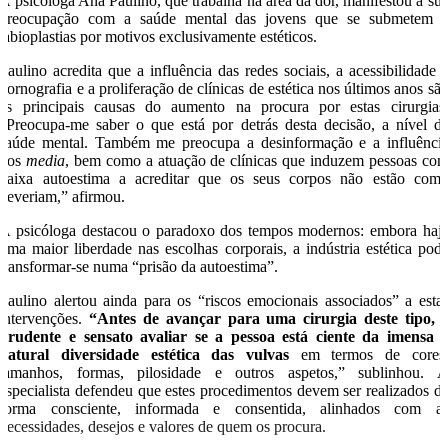
A psicóloga Ana Paulino, que trabalha na área da dor, manifestou a su
preocupação com a saúde mental das jovens que se submetem 
labioplastias por motivos exclusivamente estéticos.
Paulino acredita que a influência das redes sociais, a acessibilidade 
pornografia e a proliferação de clínicas de estética nos últimos anos sã
as principais causas do aumento na procura por estas cirurgias
“Preocupa-me saber o que está por detrás desta decisão, a nível d
saúde mental. Também me preocupa a desinformação e a influênci
dos
media
, bem como a atuação de clínicas que induzem pessoas co
baixa autoestima a acreditar que os seus corpos não estão com
deveriam,” afirmou.
A psicóloga destacou o paradoxo dos tempos modernos: embora haj
uma maior liberdade nas escolhas corporais, a indústria estética pod
transformar-se numa “prisão da autoestima”.
Paulino alertou ainda para os “riscos emocionais associados” a esta
intervenções.
“Antes de avançar para uma cirurgia deste tipo, 
prudente e sensato avaliar se a pessoa está ciente da imensa 
natural diversidade estética das vulvas
em termos de cores
tamanhos, formas, pilosidade e outros aspetos,” sublinhou. 
especialista defendeu que estes procedimentos devem ser realizados d
forma consciente, informada e consentida, alinhados com a
necessidades, desejos e valores de quem os procura.