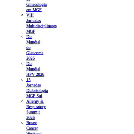
Ginecologia
em MGF
VIII
Jornadas
Multidisciplinares
MGF
Dia
Mundial
do
Glaucoma
2026
Dia
Mundial
HPV 2026
15
Jornadas
Diabetologia
MGF Sul
Allergy &
Respiratory
Summit
2026
Breast
Cancer
Weekend