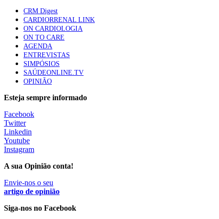
Quase quatro em cada dez doentes com enfarte
CRM Digest
apresentavam níveis elevados de Lp(a), revela estudo
CARDIORRENAL LINK
88 visualizações
ON CARDIOLOGIA
ON TO CARE
AGENDA
ENTREVISTAS
Trodelvy aprovado para primeira linha no cancro da
SIMPÓSIOS
mama triplo negativo metastático em doentes não
SAÚDEONLINE.TV
elegíveis para inibidores PD-(L)1
OPINIÃO
61 visualizações
Esteja sempre informado
MAIS NOTÍCIAS
Facebook
Twitter
Linkedin
Youtube
Ordem dos Médicos pede simplificação urgente das regras para
Instagram
atualização de dados dos utentes
10 Ago, 2026
|
0 Comments
A sua Opinião conta!
Envie-nos o seu
artigo de opinião
Programa Voltar a Casa para doentes com alta clínica só
avança com Orçamento de 2027
Siga-nos no Facebook
10 Ago, 2026
|
0 Comments