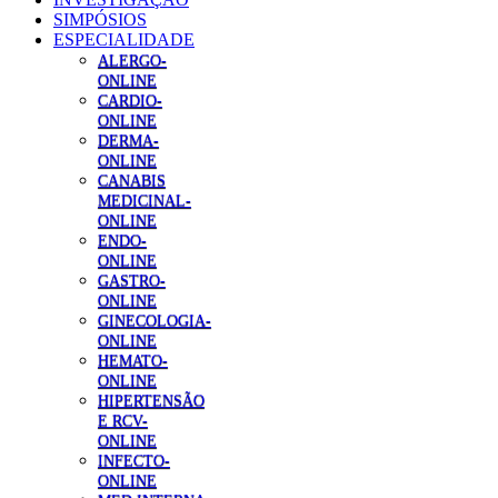
SIMPÓSIOS
ESPECIALIDADE
ALERGO-
ONLINE
CARDIO-
ONLINE
DERMA-
ONLINE
CANABIS
MEDICINAL-
ONLINE
ENDO-
ONLINE
GASTRO-
ONLINE
GINECOLOGIA-
ONLINE
HEMATO-
ONLINE
HIPERTENSÃO
E RCV-
ONLINE
INFECTO-
ONLINE