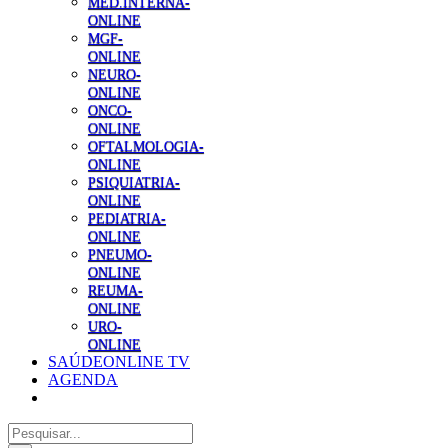
MED.INTERNA-
ONLINE
MGF-
ONLINE
NEURO-
ONLINE
ONCO-
ONLINE
OFTALMOLOGIA-
ONLINE
PSIQUIATRIA-
ONLINE
PEDIATRIA-
ONLINE
PNEUMO-
ONLINE
REUMA-
ONLINE
URO-
ONLINE
SAÚDEONLINE TV
AGENDA
Pesquisar