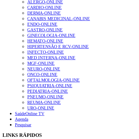
ALERGO-ONLINE
1.º Episódio do Podcast “Frequência Cardio – Sintoniza
CARDIO-ONLINE
te na Insuficiência Cardíaca” da Bayer
DERMA-ONLINE
207 visualizações
CANABIS MEDICINAL-ONLINE
ENDO-ONLINE
GASTRO-ONLINE
GINECOLOGIA-ONLINE
Enfermagem Forense. “Da urgência ao tribunal, cada
HEMATO-ONLINE
gesto conta e cada profissional faz a diferença”
HIPERTENSÃO E RCV-ONLINE
203 visualizações
INFECTO-ONLINE
MED.INTERNA-ONLINE
MGF-ONLINE
NEURO-ONLINE
Alguns milhares de utentes podem ficar sem médico de
ONCO-ONLINE
família com nova regras do registo, alerta associação
OFTALMOLOGIA-ONLINE
162 visualizações
PSIQUIATRIA-ONLINE
PEDIATRIA-ONLINE
PNEUMO-ONLINE
REUMA-ONLINE
URO-ONLINE
“Os programas de rastreio do cancro do pulmão são
SaúdeOnline TV
custo-efetivos e representam um investimento
Agenda
sustentável para os sistemas de saúde”
Pesquisar
94 visualizações
LINKS RÁPIDOS