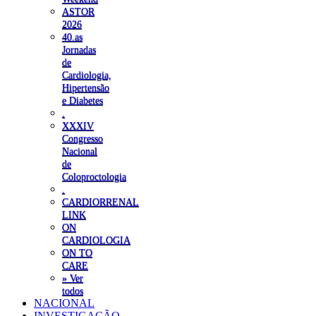
ASTOR
2026
40.as
Jornadas
de
Cardiologia,
Hipertensão
e Diabetes
.
XXXIV
Congresso
Nacional
de
Coloproctologia
.
CARDIORRENAL
LINK
ON
CARDIOLOGIA
ON TO
CARE
» Ver
todos
NACIONAL
INVESTIGAÇÃO