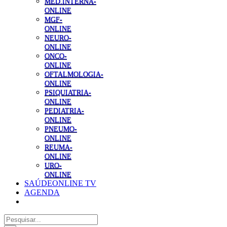
MED.INTERNA-
ONLINE
MGF-
ONLINE
NEURO-
ONLINE
ONCO-
ONLINE
OFTALMOLOGIA-
ONLINE
PSIQUIATRIA-
ONLINE
PEDIATRIA-
ONLINE
PNEUMO-
ONLINE
REUMA-
ONLINE
URO-
ONLINE
SAÚDEONLINE TV
AGENDA
Pesquisar