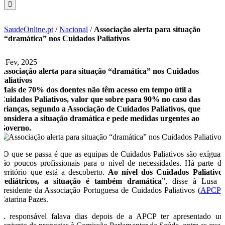
SaudeOnline.pt
/
Nacional
/
Associação alerta para situação
“dramática” nos Cuidados Paliativos
3 Fev, 2025
Associação alerta para situação “dramática” nos Cuidados
Paliativos
Mais de 70% dos doentes não têm acesso em tempo útil a
Cuidados Paliativos, valor que sobre para 90% no caso das
crianças, segundo a Associação de Cuidados Paliativos, que
considera a situação dramática e pede medidas urgentes ao
Governo.
“O que se passa é que as equipas de Cuidados Paliativos são exíguas
são poucos profissionais para o nível de necessidades. Há parte d
território que está a descoberto.
Ao nível dos Cuidados Paliativo
Pediátricos, a situação é também dramática
”, disse à Lusa 
presidente da Associação Portuguesa de Cuidados Paliativos (
APCP
)
Catarina Pazes.
A responsável falava dias depois de a APCP ter apresentado u