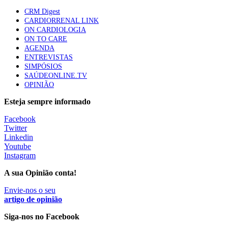
Quase quatro em cada dez doentes com enfarte
CRM Digest
apresentavam níveis elevados de Lp(a), revela estudo
CARDIORRENAL LINK
86 visualizações
ON CARDIOLOGIA
ON TO CARE
AGENDA
ENTREVISTAS
Trodelvy aprovado para primeira linha no cancro da
SIMPÓSIOS
mama triplo negativo metastático em doentes não
SAÚDEONLINE.TV
elegíveis para inibidores PD-(L)1
OPINIÃO
61 visualizações
Esteja sempre informado
MAIS NOTÍCIAS
Facebook
Twitter
Linkedin
Youtube
Quase 11.900 jovens recorreram aos cheques psicólogo e
Instagram
nutricionista no primeiro mês
7 Ago, 2026
|
0 Comments
A sua Opinião conta!
Envie-nos o seu
artigo de opinião
ULS de Coimbra estreia cirurgia endoscópica do ouvido com
apoio robótico em Portugal
Siga-nos no Facebook