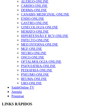
ALERGO-ONLINE
Notícia relacionad
Enfermagem Forense. “Da urgência ao tribunal, cada
CARDIO-ONLINE
gesto conta e cada profissional faz a diferença”
DERMA-ONLINE
Há mais formação em Cuidados Paliativos em Portugal, indic
202 visualizações
CANABIS MEDICINAL-ONLINE
relatóri
ENDO-ONLINE
GASTRO-ONLINE
GINECOLOGIA-ONLINE
Alguns milhares de utentes podem ficar sem médico de
HEMATO-ONLINE
família com nova regras do registo, alerta associação
HIPERTENSÃO E RCV-ONLINE
155 visualizações
INFECTO-ONLINE
MED.INTERNA-ONLINE
MGF-ONLINE
NEURO-ONLINE
1.º Episódio do Podcast “Frequência Cardio – Sintoniza
ONCO-ONLINE
te na Insuficiência Cardíaca” da Bayer
OFTALMOLOGIA-ONLINE
99 visualizações
PSIQUIATRIA-ONLINE
PEDIATRIA-ONLINE
PNEUMO-ONLINE
REUMA-ONLINE
URO-ONLINE
“Os programas de rastreio do cancro do pulmão são
SaúdeOnline TV
custo-efetivos e representam um investimento
Agenda
sustentável para os sistemas de saúde”
Pesquisar
88 visualizações
LINKS RÁPIDOS