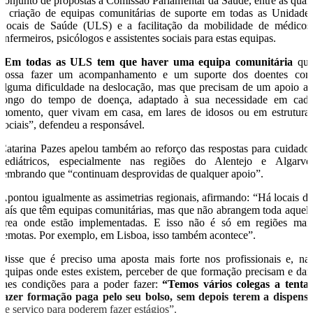
conjunto de propostas à Comissão Parlamentar da Saúde, entre as quai
a criação de equipas comunitárias de suporte em todas as Unidade
Locais de Saúde (ULS) e a facilitação da mobilidade de médicos
enfermeiros, psicólogos e assistentes sociais para estas equipas.
“
Em todas as ULS tem que haver uma equipa comunitária
qu
possa fazer um acompanhamento e um suporte dos doentes co
alguma dificuldade na deslocação, mas que precisam de um apoio a
longo do tempo de doença, adaptado à sua necessidade em cad
momento, quer vivam em casa, em lares de idosos ou em estrutura
sociais”, defendeu a responsável.
Catarina Pazes apelou também ao reforço das respostas para cuidado
pediátricos, especialmente nas regiões do Alentejo e Algarve
lembrando que “continuam desprovidas de qualquer apoio”.
Apontou igualmente as assimetrias regionais, afirmando: “Há locais d
país que têm equipas comunitárias, mas que não abrangem toda aquel
área onde estão implementadas. E isso não é só em regiões mai
remotas. Por exemplo, em Lisboa, isso também acontece”.
Disse que é preciso uma aposta mais forte nos profissionais e, na
equipas onde estes existem, perceber de que formação precisam e dar
lhes condições para a poder fazer:
“Temos vários colegas a tenta
fazer formação paga pelo seu bolso, sem depois terem a dispens
de serviço para poderem fazer estágios”.