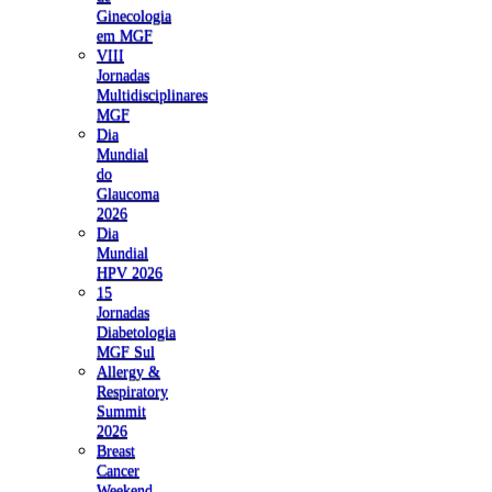
Ginecologia
em MGF
VIII
Jornadas
Multidisciplinares
MGF
Dia
Mundial
do
Glaucoma
2026
Dia
Mundial
HPV 2026
15
Jornadas
Diabetologia
MGF Sul
Allergy &
Respiratory
Summit
2026
Breast
Cancer
Weekend