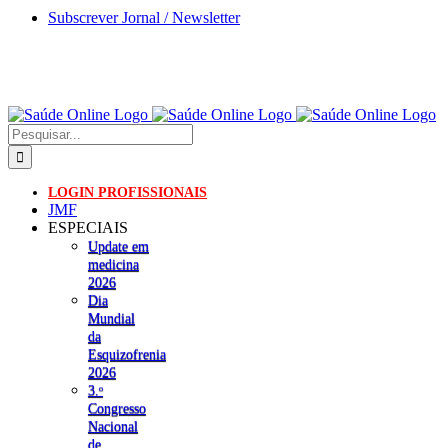
Skip
Subscrever Jornal / Newsletter
to
content
Pesquisar
LOGIN PROFISSIONAIS
JMF
ESPECIAIS
Update em
medicina
2026
Dia
Mundial
da
Esquizofrenia
2026
3.ᵒ
Congresso
Nacional
de