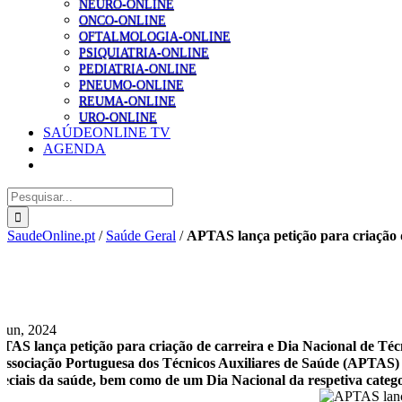
NEURO-ONLINE
ONCO-ONLINE
OFTALMOLOGIA-ONLINE
PSIQUIATRIA-ONLINE
PEDIATRIA-ONLINE
PNEUMO-ONLINE
REUMA-ONLINE
URO-ONLINE
SAÚDEONLINE TV
AGENDA
Pesquisar
SaudeOnline.pt
/
Saúde Geral
/
APTAS lança petição para criação d
 Jun, 2024
TAS lança petição para criação de carreira e Dia Nacional de Téc
Associação Portuguesa dos Técnicos Auxiliares de Saúde (APTAS) lan
peciais da saúde, bem como de um Dia Nacional da respetiva catego