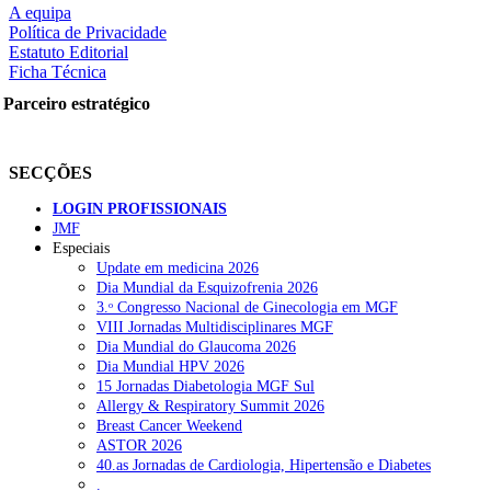
A equipa
Política de Privacidade
Estatuto Editorial
Ficha Técnica
rtilhe nas redes sociais:
Parceiro estratégico
SECÇÕES
LOGIN PROFISSIONAIS
JMF
Especiais
squisar
Update em medicina 2026
Dia Mundial da Esquizofrenia 2026
3.ᵒ Congresso Nacional de Ginecologia em MGF
OTÍCIAS RECENTES
VIII Jornadas Multidisciplinares MGF
Dia Mundial do Glaucoma 2026
Dia Mundial HPV 2026
Quase 11.900 jovens recorreram aos cheques psicólogo e nutricioni
15 Jornadas Diabetologia MGF Sul
Allergy & Respiratory Summit 2026
ULS de Coimbra estreia cirurgia endoscópica do ouvido com apoio
Breast Cancer Weekend
ASTOR 2026
Enfermeiros exigem esclarecimentos sobre eventual gestão privad
40.as Jornadas de Cardiologia, Hipertensão e Diabetes
.