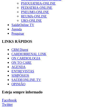
PSIQUIATRIA-ONLINE
“Os programas de rastreio do cancro do pulmão são custo-ef
PEDIATRIA-ONLINE
94 visualizações
PNEUMO-ONLINE
REUMA-ONLINE
URO-ONLINE
SaúdeOnline TV
Agenda
Pesquisar
Quase quatro em cada dez doentes com enfarte apresentavam
88 visualizações
LINKS RÁPIDOS
CRM Digest
CARDIORRENAL LINK
ON CARDIOLOGIA
Trodelvy aprovado para primeira linha no cancro da mama tr
ON TO CARE
61 visualizações
AGENDA
ENTREVISTAS
SIMPÓSIOS
SAÚDEONLINE.TV
OPINIÃO
MAIS NOTÍCIAS
Esteja sempre informado
Quase 11.900 jovens recorreram aos cheques psicólogo e nutricio
Facebook
7 Ago, 2026
|
0 Comments
Twitter