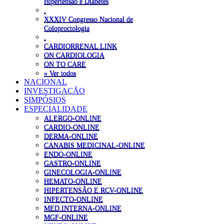
Hipertensão e Diabetes
.
XXXIV Congresso Nacional de
Coloproctologia
.
CARDIORRENAL LINK
ON CARDIOLOGIA
ON TO CARE
» Ver todos
NACIONAL
INVESTIGAÇÃO
SIMPÓSIOS
ESPECIALIDADE
ALERGO-ONLINE
CARDIO-ONLINE
DERMA-ONLINE
CANABIS MEDICINAL-ONLINE
ENDO-ONLINE
GASTRO-ONLINE
GINECOLOGIA-ONLINE
HEMATO-ONLINE
HIPERTENSÃO E RCV-ONLINE
INFECTO-ONLINE
MED.INTERNA-ONLINE
MGF-ONLINE