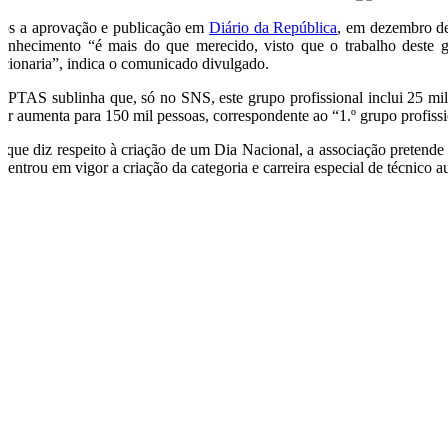
ós a aprovação e publicação em
Diário da República
, em dezembro de
conhecimento “é mais do que merecido, visto que o trabalho deste g
ncionaria”, indica o comunicado divulgado.
APTAS sublinha que, só no SNS, este grupo profissional inclui 25 mil 
lor aumenta para 150 mil pessoas, correspondente ao “1.º grupo profis
 que diz respeito à criação de um Dia Nacional, a associação pretende 
 entrou em vigor a criação da categoria e carreira especial de técnico a
G