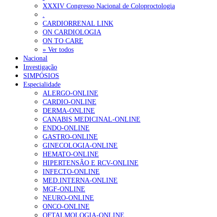
Ordem dos Médicos alerta para riscos no novo sistema de acesso a c
XXXIV Congresso Nacional de Coloproctologia
.
Portugal está a formar os médicos de que precisa?
6 de Agosto, 202
CARDIORRENAL LINK
ON CARDIOLOGIA
ON TO CARE
OTÍCIAS MAIS LIDAS
» Ver todos
Nacional
Investigação
Enfermagem Forense. “Da urgência ao tribunal, cada gesto c
SIMPÓSIOS
203 visualizações
Especialidade
ALERGO-ONLINE
CARDIO-ONLINE
DERMA-ONLINE
CANABIS MEDICINAL-ONLINE
1.º Episódio do Podcast “Frequência Cardio – Sintoniza-te 
ENDO-ONLINE
202 visualizações
GASTRO-ONLINE
GINECOLOGIA-ONLINE
HEMATO-ONLINE
HIPERTENSÃO E RCV-ONLINE
INFECTO-ONLINE
Alguns milhares de utentes podem ficar sem médico de famíl
MED.INTERNA-ONLINE
160 visualizações
MGF-ONLINE
NEURO-ONLINE
ONCO-ONLINE
OFTALMOLOGIA-ONLINE