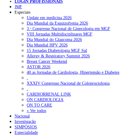
LOGIN PROFISSIONAIS
JMF
Especiais
NOTÍCIAS RECENTES
Update em medicina 2026
Dia Mundial da Esquizofrenia 2026
3.ᵒ Congresso Nacional de Ginecologia em MGF
Mais de 400 utentes beneficiaram de comparticipação reforçada
VIII Jornadas Multidisciplinares MGF
para tratamentos de infertilidade na Madeira
6 de Agosto, 2026
Dia Mundial do Glaucoma 2026
Dia Mundial HPV 2026
Sindicato acusa ULS São João de negar direitos de parentalidad
15 Jornadas Diabetologia MGF Sul
aos médicos
6 de Agosto, 2026
Allergy & Respiratory Summit 2026
Breast Cancer Weekend
Sindicato critica exclusão dos técnicos na criação de novo curso
ASTOR 2026
de emergência pré-hospitalar
6 de Agosto, 2026
40.as Jornadas de Cardiologia, Hipertensão e Diabetes
.
Plataforma criada por estudantes apoia famílias após diagnóstico
XXXIV Congresso Nacional de Coloproctologia
de demência
5 de Agosto, 2026
.
CARDIORRENAL LINK
ULS Alto Alentejo e IPO de Lisboa reforçam cooperação em
ON CARDIOLOGIA
Oncologia, formação e investigação
5 de Agosto, 2026
ON TO CARE
» Ver todos
Nacional
Investigação
NOTÍCIAS MAIS LIDAS
SIMPÓSIOS
Especialidade
Enfermagem Forense. “Da urgência ao tribunal, cada