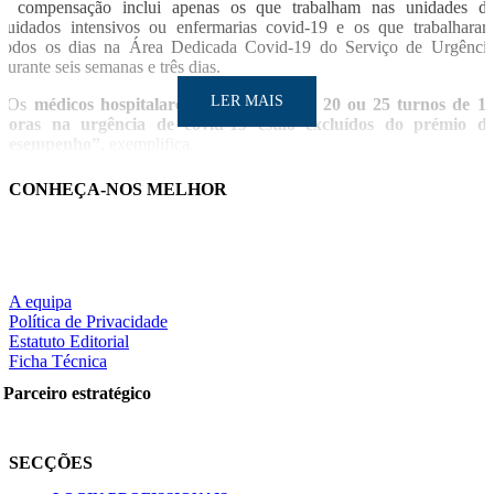
a compensação inclui apenas os que trabalham nas unidades d
cuidados intensivos ou enfermarias covid-19 e os que trabalhara
todos os dias na Área Dedicada Covid-19 do Serviço de Urgênci
durante seis semanas e três dias.
LER MAIS
“Os
médicos hospitalares que fizeram 15, 20 ou 25 turnos de 1
horas na urgência de covid-19 estão excluídos do prémio d
desempenho”
, exemplifica.
O sindicato alerta que também os médicos de famílias ficam excluídos
CONHEÇA-NOS MELHOR
uma vez que “dificilmente o mesmo médico de família terá estad
continuamente durante seis semanas e cinco dias por semana num
Área Dedicada à Covid-19”, face à rotatividade do serviço.
LUSA
LER MAIS
A equipa
Política de Privacidade
Estatuto Editorial
Ficha Técnica
Partilhe nas redes sociais:
Parceiro estratégico
SECÇÕES
Pesquisar