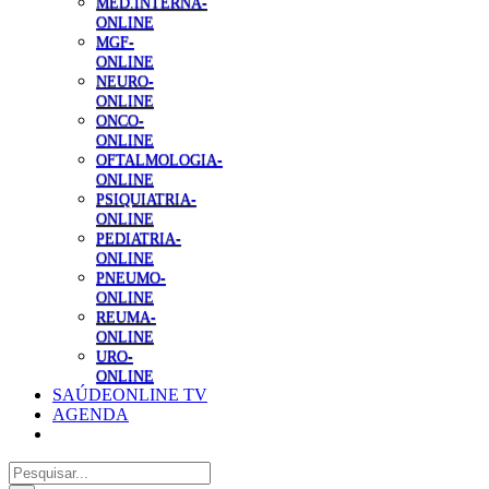
MED.INTERNA-
ONLINE
MGF-
ONLINE
NEURO-
ONLINE
ONCO-
ONLINE
OFTALMOLOGIA-
ONLINE
PSIQUIATRIA-
ONLINE
PEDIATRIA-
ONLINE
PNEUMO-
ONLINE
REUMA-
ONLINE
URO-
ONLINE
SAÚDEONLINE TV
AGENDA
Pesquisar