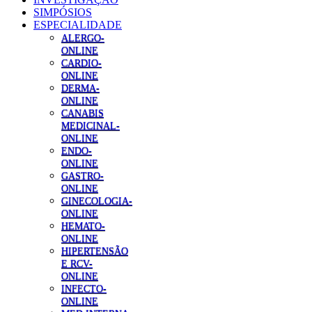
SIMPÓSIOS
ESPECIALIDADE
ALERGO-
ONLINE
CARDIO-
ONLINE
DERMA-
ONLINE
CANABIS
MEDICINAL-
ONLINE
ENDO-
ONLINE
GASTRO-
ONLINE
GINECOLOGIA-
ONLINE
HEMATO-
ONLINE
HIPERTENSÃO
E RCV-
ONLINE
INFECTO-
ONLINE