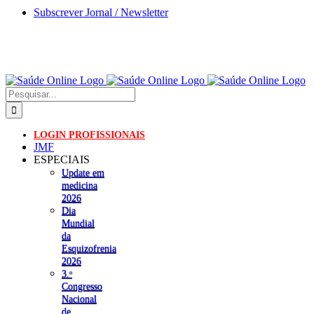
Skip
Subscrever Jornal / Newsletter
to
content
Pesquisar
LOGIN PROFISSIONAIS
JMF
ESPECIAIS
Update em
medicina
2026
Dia
Mundial
da
Esquizofrenia
2026
3.ᵒ
Congresso
Nacional
de