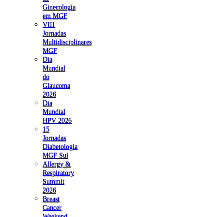
Ginecologia
em MGF
VIII
Jornadas
Multidisciplinares
MGF
Dia
Mundial
do
Glaucoma
2026
Dia
Mundial
HPV 2026
15
Jornadas
Diabetologia
MGF Sul
Allergy &
Respiratory
Summit
2026
Breast
Cancer
Weekend