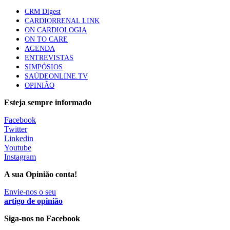
mama triplo negativo metastático em doentes não
CRM Digest
elegíveis para inibidores PD-(L)1
CARDIORRENAL LINK
61 visualizações
ON CARDIOLOGIA
ON TO CARE
AGENDA
Especialistas defendem mais potássio na alimentação
ENTREVISTAS
para ajudar a controlar a hipertensão
SIMPÓSIOS
57 visualizações
SAÚDEONLINE.TV
OPINIÃO
Esteja sempre informado
MAIS NOTÍCIAS
Facebook
Twitter
Linkedin
Mais de 400 utentes beneficiaram de comparticipação reforçada
Youtube
para tratamentos de infertilidade na Madeira
Instagram
6 Ago, 2026
|
0 Comments
A sua Opinião conta!
Envie-nos o seu
Sindicato acusa ULS São João de negar direitos de
artigo de opinião
parentalidade aos médicos
Siga-nos no Facebook
6 Ago, 2026
|
0 Comments