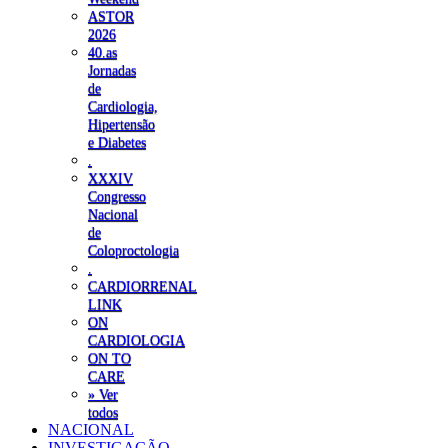
ASTOR
2026
40.as
Jornadas
de
Cardiologia,
Hipertensão
e Diabetes
.
XXXIV
Congresso
Nacional
de
Coloproctologia
.
CARDIORRENAL
LINK
ON
CARDIOLOGIA
ON TO
CARE
» Ver
todos
NACIONAL
INVESTIGAÇÃO