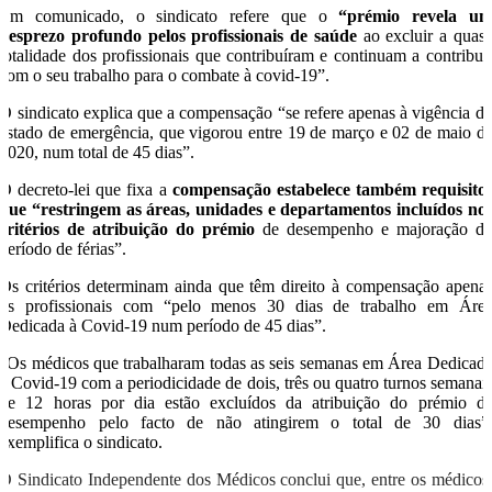
Em comunicado, o sindicato refere que o
“prémio revela u
desprezo profundo pelos profissionais de saúde
ao excluir a quas
totalidade dos profissionais que contribuíram e continuam a contribui
com o seu trabalho para o combate à covid-19”.
O sindicato explica que a compensação “se refere apenas à vigência d
estado de emergência, que vigorou entre 19 de março e 02 de maio d
2020, num total de 45 dias”.
O decreto-lei que fixa a
compensação estabelece também requisito
que “restringem as áreas, unidades e departamentos incluídos no
critérios de atribuição do prémio
de desempenho e majoração d
período de férias”.
Os critérios determinam ainda que têm direito à compensação apena
os profissionais com “pelo menos 30 dias de trabalho em Áre
Dedicada à Covid-19 num período de 45 dias”.
“Os médicos que trabalharam todas as seis semanas em Área Dedicad
à Covid-19 com a periodicidade de dois, três ou quatro turnos semanai
de 12 horas por dia estão excluídos da atribuição do prémio d
desempenho pelo facto de não atingirem o total de 30 dias”
exemplifica o sindicato.
O Sindicato Independente dos Médicos conclui que, entre os médicos