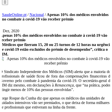
SaudeOnline.pt
/
Nacional
/
Apenas 10% dos médicos envolvidos
no combate à covid-19 vão receber prémio
7 Dez, 2020
Apenas 10% dos médicos envolvidos no combate à covid-19 vão
receber prémio
"Médicos que fizeram 15, 20 ou 25 turnos de 12 horas na urgência
de covid-19 estão excluídos do prémio de desempenho”, critica o
SIM.
O Sindicato Independente dos Médicos (SIM) alerta que a maioria do
profissionais de saúde ficou de fora das compensações financeiras d
Governo pelo combate à pandemia da covid-19. O secretário-geral d
SIM diz mesmo, em declarações à
Renascença
, que “na prática, poder
atingir menos de 10% das pessoas envolvidas”.
Jorge Roque da Cunha diz que apenas os médicos das unidades de
cuidados intensivos vão ser premiados, o que deixa de forma milhares
de profissionais que estiveram na linha da frente.