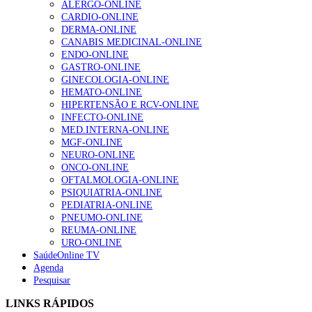
ALERGO-ONLINE
gesto conta e cada profissional faz a diferença”
CARDIO-ONLINE
202 visualizações
DERMA-ONLINE
CANABIS MEDICINAL-ONLINE
ENDO-ONLINE
GASTRO-ONLINE
Alguns milhares de utentes podem ficar sem médico de
GINECOLOGIA-ONLINE
família com nova regras do registo, alerta associação
HEMATO-ONLINE
175 visualizações
HIPERTENSÃO E RCV-ONLINE
INFECTO-ONLINE
MED.INTERNA-ONLINE
MGF-ONLINE
Quase quatro em cada dez doentes com enfarte
NEURO-ONLINE
apresentavam níveis elevados de Lp(a), revela estudo
ONCO-ONLINE
86 visualizações
OFTALMOLOGIA-ONLINE
PSIQUIATRIA-ONLINE
PEDIATRIA-ONLINE
PNEUMO-ONLINE
REUMA-ONLINE
“Os programas de rastreio do cancro do pulmão são
URO-ONLINE
custo-efetivos e representam um investimento
SaúdeOnline TV
sustentável para os sistemas de saúde”
Agenda
66 visualizações
Pesquisar
LINKS RÁPIDOS
Trodelvy aprovado para primeira linha no cancro da