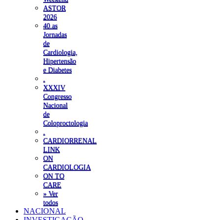
ASTOR
2026
40.as
Jornadas
de
Cardiologia,
Hipertensão
e Diabetes
.
XXXIV
Congresso
Nacional
de
Coloproctologia
.
CARDIORRENAL
LINK
ON
CARDIOLOGIA
ON TO
CARE
» Ver
todos
NACIONAL
INVESTIGAÇÃO