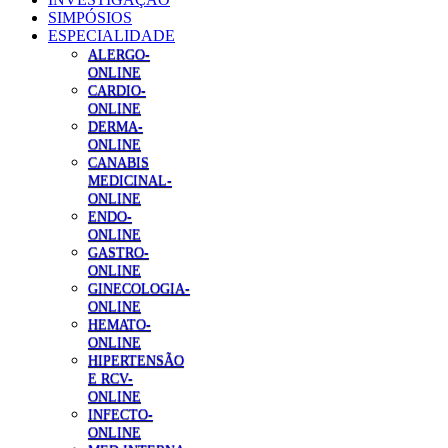
SIMPÓSIOS
ESPECIALIDADE
ALERGO-
ONLINE
CARDIO-
ONLINE
DERMA-
ONLINE
CANABIS
MEDICINAL-
ONLINE
ENDO-
ONLINE
GASTRO-
ONLINE
GINECOLOGIA-
ONLINE
HEMATO-
ONLINE
HIPERTENSÃO
E RCV-
ONLINE
INFECTO-
ONLINE