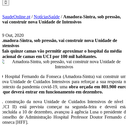
SaudeOnline.pt
/
NotíciasSaúde
/
Amadora-Sintra, sob pressão,
vai construir nova Unidade de Intensivos
19 Out, 2020
Amadora-Sintra, sob pressão, vai construir nova Unidade de
Intensivos
Mais quinze camas vão permitir aproximar o hospital da média
nacional de camas em UCI por 100 mil habitantes.
O Hospital Fernando da Fonseca (Amadora-Sintra) vai construir um
nova Unidade de Cuidados Intensivos para reforçar a sua resposta n
contexto da pandemia covid-19, uma
obra orçada em 801.900 euro
e que deverá entrar em funcionamento em dezembro.
A construção da nova Unidade de Cuidados Intensivos de nível I
(UCI II) está prevista começar na segunda-feira e deverá esta
concluída a 10 de dezembro, avançou à agência Lusa o presidente d
Conselho de Administração Hospital Professor Doutor Fernando d
Fonseca [HFF].