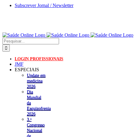
Skip
Subscrever Jornal / Newsletter
to
content
Pesquisar
LOGIN PROFISSIONAIS
JMF
ESPECIAIS
Update em
medicina
2026
Dia
Mundial
da
Esquizofrenia
2026
3.ᵒ
Congresso
Nacional
de