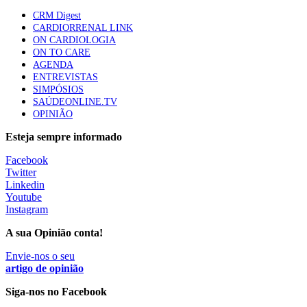
88 visualizações
CRM Digest
CARDIORRENAL LINK
ON CARDIOLOGIA
ON TO CARE
Trodelvy aprovado para primeira linha no cancro da
AGENDA
mama triplo negativo metastático em doentes não
ENTREVISTAS
elegíveis para inibidores PD-(L)1
SIMPÓSIOS
61 visualizações
SAÚDEONLINE.TV
OPINIÃO
MAIS NOTÍCIAS
Esteja sempre informado
Facebook
Twitter
Quase 11.900 jovens recorreram aos cheques psicólogo e
Linkedin
nutricionista no primeiro mês
Youtube
7 Ago, 2026
|
0 Comments
Instagram
A sua Opinião conta!
ULS de Coimbra estreia cirurgia endoscópica do ouvido com
Envie-nos o seu
apoio robótico em Portugal
artigo de opinião
7 Ago, 2026
|
0 Comments
Siga-nos no Facebook