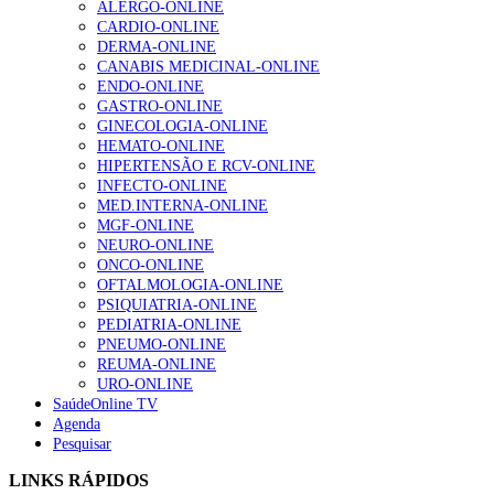
ALERGO-ONLINE
203 visualizações
CARDIO-ONLINE
DERMA-ONLINE
CANABIS MEDICINAL-ONLINE
ENDO-ONLINE
1.º Episódio do Podcast “Frequência Cardio – Sintoniza
GASTRO-ONLINE
te na Insuficiência Cardíaca” da Bayer
GINECOLOGIA-ONLINE
202 visualizações
HEMATO-ONLINE
HIPERTENSÃO E RCV-ONLINE
INFECTO-ONLINE
MED.INTERNA-ONLINE
Alguns milhares de utentes podem ficar sem médico de
MGF-ONLINE
família com nova regras do registo, alerta associação
NEURO-ONLINE
160 visualizações
ONCO-ONLINE
OFTALMOLOGIA-ONLINE
PSIQUIATRIA-ONLINE
PEDIATRIA-ONLINE
“Os programas de rastreio do cancro do pulmão são
PNEUMO-ONLINE
custo-efetivos e representam um investimento
REUMA-ONLINE
sustentável para os sistemas de saúde”
URO-ONLINE
94 visualizações
SaúdeOnline TV
Agenda
Pesquisar
Quase quatro em cada dez doentes com enfarte
LINKS RÁPIDOS
apresentavam níveis elevados de Lp(a), revela estudo