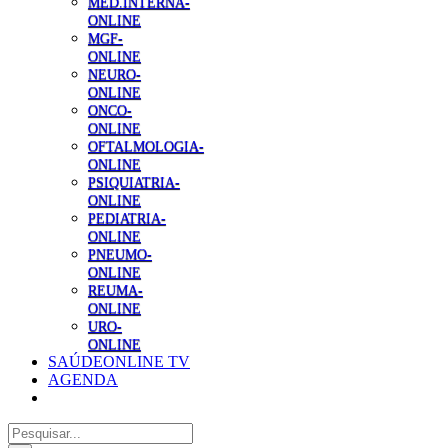
MED.INTERNA-
ONLINE
MGF-
ONLINE
NEURO-
ONLINE
ONCO-
ONLINE
OFTALMOLOGIA-
ONLINE
PSIQUIATRIA-
ONLINE
PEDIATRIA-
ONLINE
PNEUMO-
ONLINE
REUMA-
ONLINE
URO-
ONLINE
SAÚDEONLINE TV
AGENDA
Pesquisar