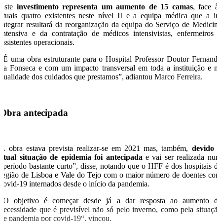
Este
investimento representa um aumento de 15 camas
, face à
atuais quatro existentes neste nível II e a equipa médica que a ir
integrar resultará da reorganização da equipa do Serviço de Medicin
Intensiva e da contratação de médicos intensivistas, enfermeiros 
assistentes operacionais.
“É uma obra estruturante para o Hospital Professor Doutor Fernand
da Fonseca e com um impacto transversal em toda a instituição e n
qualidade dos cuidados que prestamos”, adiantou Marco Ferreira.
Obra antecipada
A obra estava prevista realizar-se em 2021 mas, também,
devido 
atual situação de epidemia foi antecipada
e vai ser realizada nu
“período bastante curto”, disse, notando que o HFF é dos hospitais d
região de Lisboa e Vale do Tejo com o maior número de doentes co
covid-19 internados desde o início da pandemia.
“O objetivo é começar desde já a dar resposta ao aumento d
necessidade que é previsível não só pelo inverno, como pela situaçã
de pandemia por covid-19“, vincou.