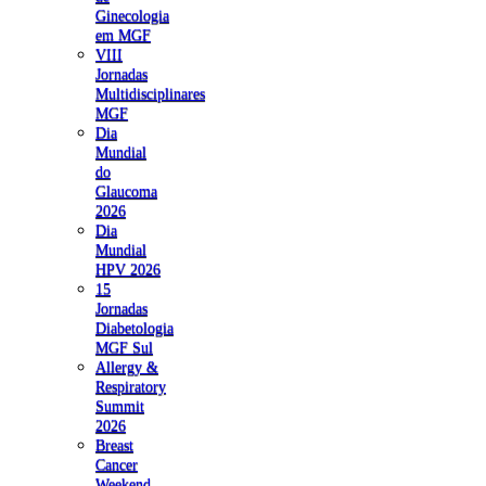
Ginecologia
em MGF
VIII
Jornadas
Multidisciplinares
MGF
Dia
Mundial
do
Glaucoma
2026
Dia
Mundial
HPV 2026
15
Jornadas
Diabetologia
MGF Sul
Allergy &
Respiratory
Summit
2026
Breast
Cancer
Weekend