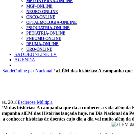
MED.INTERNA-ONLINE
MGF-ONLINE
NEURO-ONLINE
ONCO-ONLINE
OFTALMOLOGIA-ONLINE
PSIQUIATRIA-ONLINE
PEDIATRIA-ONLINE
PNEUMO-ONLINE
REUMA-ONLINE
URO-ONLINE
SAÚDEONLINE TV
AGENDA
SaudeOnline.pt
/
Nacional
/
aLÉM das histórias: A campanha que d
Dez, 2018
Esclerose Múltipla
ÉM das histórias: A campanha que dá a conhecer a vida além da E
campanha alÉM das Histórias lançada hoje, no Dia Nacional da P
r a conhecer histórias de doentes cujo dia a dia vai muito além da 