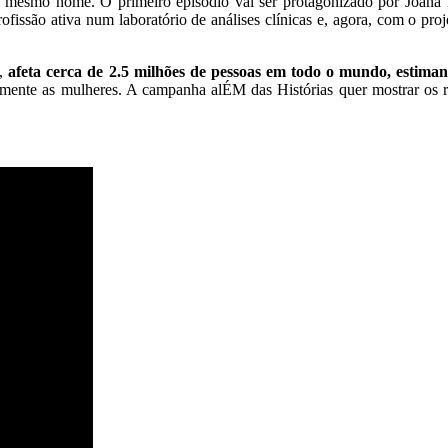
 o mesmo nome. O primeiro episódio vai ser protagonizado por Joana R
ofissão ativa num laboratório de análises clínicas e, agora, com o pr
e,
afeta cerca de 2.5 milhões de pessoas em todo o mundo, estima
lmente as mulheres. A campanha alÉM das Histórias quer mostrar os ro