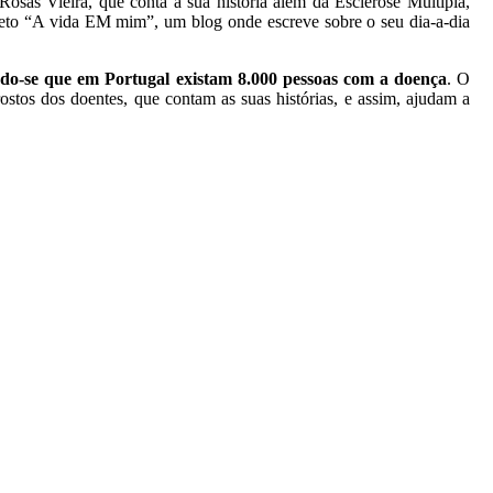
osas Vieira, que conta a sua história além da Esclerose Múltipla,
ojeto “A vida EM mim”, um blog onde escreve sobre o seu dia-a-dia
ndo-se que em Portugal existam 8.000 pessoas com a doença
. O
stos dos doentes, que contam as suas histórias, e assim, ajudam a