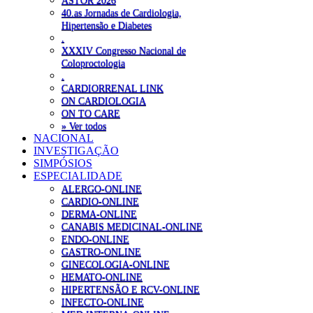
ASTOR 2026
40.as Jornadas de Cardiologia,
Hipertensão e Diabetes
.
XXXIV Congresso Nacional de
Coloproctologia
.
CARDIORRENAL LINK
ON CARDIOLOGIA
ON TO CARE
» Ver todos
NACIONAL
INVESTIGAÇÃO
SIMPÓSIOS
ESPECIALIDADE
ALERGO-ONLINE
CARDIO-ONLINE
DERMA-ONLINE
CANABIS MEDICINAL-ONLINE
ENDO-ONLINE
GASTRO-ONLINE
GINECOLOGIA-ONLINE
HEMATO-ONLINE
HIPERTENSÃO E RCV-ONLINE
INFECTO-ONLINE