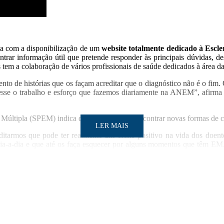
ia com a disponibilização de um
website totalmente dedicado à Escle
rar informação útil que pretende responder às principais dúvidas, d
tem a colaboração de vários profissionais de saúde dedicados à área d
to de histórias que os façam acreditar que o diagnóstico não é o fim.
esse o trabalho e esforço que fazemos diariamente na ANEM”, afirma
 Múltipla (SPEM) indica que “é necessário encontrar novas formas de c
LER MAIS
tarmos que pode ter realmente um efeito positivo na vida dos doent
ia-a-dia e que até os faça esquecer por alguns momentos que têm EM.
porte para uma vida melhor, principalmente os jovens uma vez que o
LER MAIS