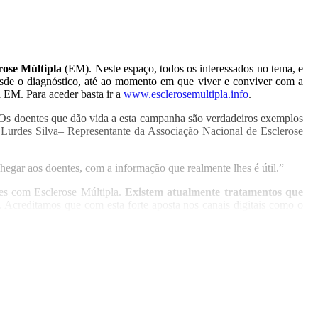
rose Múltipla
(EM). Neste espaço, todos os interessados no tema, e
esde o diagnóstico, até ao momento em que viver e conviver com a
a EM. Para aceder basta ir a
www.esclerosemultipla.info
.
 Os doentes que dão vida a esta campanha são verdadeiros exemplos
 Lurdes Silva– Representante da Associação Nacional de Esclerose
hegar aos doentes, com a informação que realmente lhes é útil.”
es com Esclerose Múltipla.
Existem atualmente tratamentos que
 Acreditamos que com esta forte aposta nos canais digitais como o
 diagnóstico surge muitas vezes numa fase anterior aos 30 anos”.