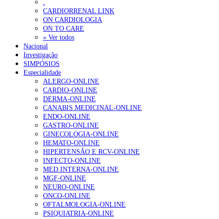
.
Portugal está a formar os médicos de que precisa?
6 de Agosto, 202
CARDIORRENAL LINK
ON CARDIOLOGIA
ON TO CARE
OTÍCIAS MAIS LIDAS
» Ver todos
Nacional
Investigação
Enfermagem Forense. “Da urgência ao tribunal, cada gesto c
SIMPÓSIOS
203 visualizações
Especialidade
ALERGO-ONLINE
CARDIO-ONLINE
DERMA-ONLINE
CANABIS MEDICINAL-ONLINE
1.º Episódio do Podcast “Frequência Cardio – Sintoniza-te 
ENDO-ONLINE
169 visualizações
GASTRO-ONLINE
GINECOLOGIA-ONLINE
HEMATO-ONLINE
HIPERTENSÃO E RCV-ONLINE
INFECTO-ONLINE
Alguns milhares de utentes podem ficar sem médico de famíl
MED.INTERNA-ONLINE
132 visualizações
MGF-ONLINE
NEURO-ONLINE
ONCO-ONLINE
OFTALMOLOGIA-ONLINE
PSIQUIATRIA-ONLINE