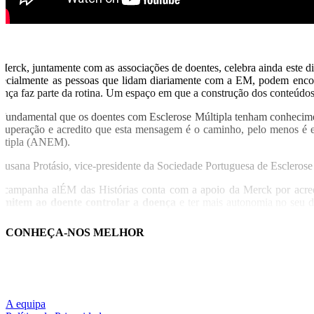
Merck, juntamente com as associações de doentes, celebra ainda este d
pecialmente as pessoas que lidam diariamente com a EM, podem encont
ença faz parte da rotina. Um espaço em que a construção dos conteúdos 
 fundamental que os doentes com Esclerose Múltipla tenham conhecimen
 superação e acredito que esta mensagem é o caminho, pelo menos é 
ltipla (ANEM).
 Susana Protásio, vice-presidente da Sociedade Portuguesa de Esclerose
 campanha alÉM das Histórias conta com a apoio da Merck por acredi
rmitem ao doente controlar a doença
e ter mais autonomia no seu d
bsite e o Youtube, vamos chegar a mais doentes com um importante su
irma Pedro Moura – Managing Director da Merck S.A. Portugal.
CONHEÇA-NOS MELHOR
municado
A equipa