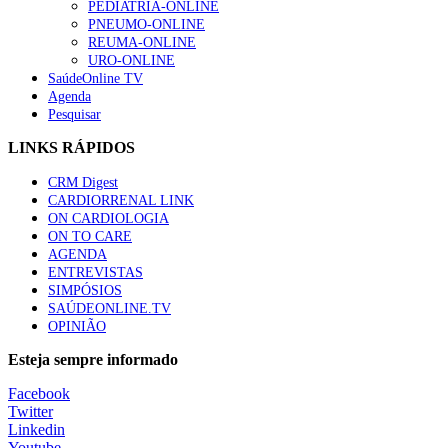
“Os programas de rastreio do cancro do pulmão são custo-ef
PEDIATRIA-ONLINE
93 visualizações
PNEUMO-ONLINE
REUMA-ONLINE
URO-ONLINE
SaúdeOnline TV
Agenda
Pesquisar
Quase quatro em cada dez doentes com enfarte apresentavam
87 visualizações
LINKS RÁPIDOS
CRM Digest
CARDIORRENAL LINK
ON CARDIOLOGIA
Trodelvy aprovado para primeira linha no cancro da mama tr
ON TO CARE
61 visualizações
AGENDA
ENTREVISTAS
SIMPÓSIOS
SAÚDEONLINE.TV
OPINIÃO
MAIS NOTÍCIAS
Esteja sempre informado
Facebook
Twitter
Linkedin
Youtube