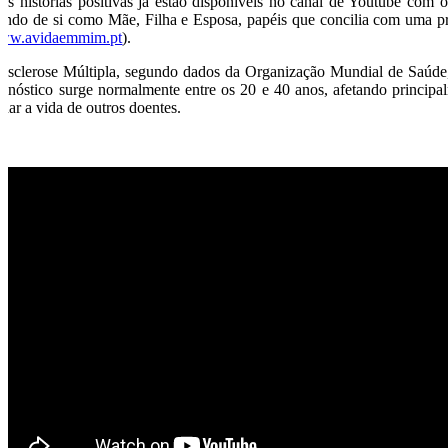
tas histórias positivas já estão disponíveis no canal de Youtube com
lando de si como Mãe, Filha e Esposa, papéis que concilia com uma pr
ww.avidaemmim.pt
).
Esclerose Múltipla, segundo dados da Organização Mundial de Saúd
agnóstico surge normalmente entre os 20 e 40 anos, afetando principa
dar a vida de outros doentes.