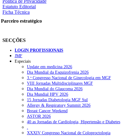
Política de Privacidade
Estatuto Editorial
Ficha Técnica
rtilhe nas redes sociais:
Parceiro estratégico
SECÇÕES
LOGIN PROFISSIONAIS
JMF
Especiais
squisar
Update em medicina 2026
Dia Mundial da Esquizofrenia 2026
3.ᵒ Congresso Nacional de Ginecologia em MGF
OTÍCIAS RECENTES
VIII Jornadas Multidisciplinares MGF
Dia Mundial do Glaucoma 2026
Dia Mundial HPV 2026
Quase 11.900 jovens recorreram aos cheques psicólogo e nutricioni
15 Jornadas Diabetologia MGF Sul
Allergy & Respiratory Summit 2026
ULS de Coimbra estreia cirurgia endoscópica do ouvido com apoio
Breast Cancer Weekend
ASTOR 2026
Enfermeiros exigem esclarecimentos sobre eventual gestão privad
40.as Jornadas de Cardiologia, Hipertensão e Diabetes
.
Ordem dos Médicos alerta para riscos no novo sistema de acesso a c
XXXIV Congresso Nacional de Coloproctologia