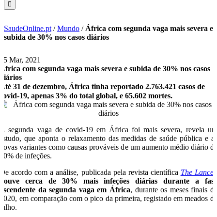
SaudeOnline.pt
/
Mundo
/
África com segunda vaga mais severa e
subida de 30% nos casos diários
25 Mar, 2021
África com segunda vaga mais severa e subida de 30% nos casos
diários
Até 31 de dezembro, África tinha reportado 2.763.421 casos de
covid-19, apenas 3% do total global, e 65.602 mortes.
A segunda vaga de covid-19 em África foi mais severa, revela u
estudo, que aponta o relaxamento das medidas de saúde pública e a
novas variantes como causas prováveis de um aumento médio diário d
30% de infeções.
De acordo com a análise, publicada pela revista científica
The Lancet
houve cerca de 30% mais infeções diárias durante a fas
ascendente da segunda vaga em África
, durante os meses finais d
2020, em comparação com o pico da primeira, registado em meados d
julho.