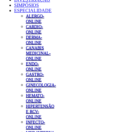
SIMPÓSIOS
ESPECIALIDADE
ALERGO-
ONLINE
CARDIO-
ONLINE
DERMA-
ONLINE
CANABIS
MEDICINAL-
ONLINE
ENDO-
ONLINE
GASTRO-
ONLINE
GINECOLOGIA-
ONLINE
HEMATO-
ONLINE
HIPERTENSÃO
E RCV-
ONLINE
INFECTO-
ONLINE