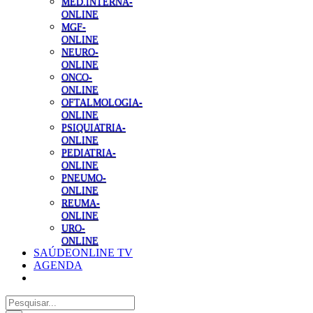
MED.INTERNA-
ONLINE
MGF-
ONLINE
NEURO-
ONLINE
ONCO-
ONLINE
OFTALMOLOGIA-
ONLINE
PSIQUIATRIA-
ONLINE
PEDIATRIA-
ONLINE
PNEUMO-
ONLINE
REUMA-
ONLINE
URO-
ONLINE
SAÚDEONLINE TV
AGENDA
Pesquisar