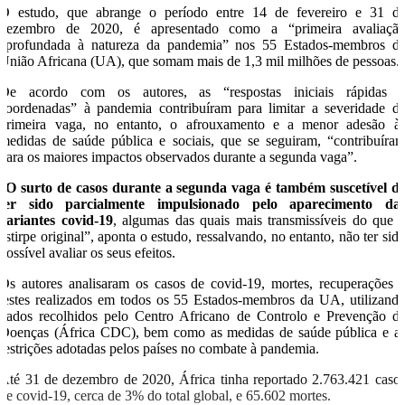
O estudo, que abrange o período entre 14 de fevereiro e 31 d
dezembro de 2020, é apresentado como a “primeira avaliaçã
aprofundada à natureza da pandemia” nos 55 Estados-membros d
União Africana (UA), que somam mais de 1,3 mil milhões de pessoas.
De acordo com os autores, as “respostas iniciais rápidas 
coordenadas” à pandemia contribuíram para limitar a severidade d
primeira vaga, no entanto, o afrouxamento e a menor adesão à
medidas de saúde pública e sociais, que se seguiram, “contribuíra
para os maiores impactos observados durante a segunda vaga”.
“
O surto de casos durante a segunda vaga é também suscetível d
ter sido parcialmente impulsionado pelo aparecimento da
variantes covid-19
, algumas das quais mais transmissíveis do que 
estirpe original”, aponta o estudo, ressalvando, no entanto, não ter sid
possível avaliar os seus efeitos.
Os autores analisaram os casos de covid-19, mortes, recuperações 
testes realizados em todos os 55 Estados-membros da UA, utilizand
dados recolhidos pelo Centro Africano de Controlo e Prevenção d
Doenças (África CDC), bem como as medidas de saúde pública e a
restrições adotadas pelos países no combate à pandemia.
Até 31 de dezembro de 2020, África tinha reportado 2.763.421 caso
de covid-19, cerca de 3% do total global, e 65.602 mortes.