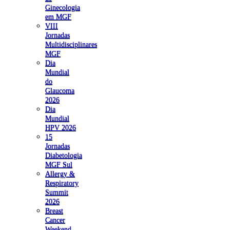
Ginecologia
em MGF
VIII
Jornadas
Multidisciplinares
MGF
Dia
Mundial
do
Glaucoma
2026
Dia
Mundial
HPV 2026
15
Jornadas
Diabetologia
MGF Sul
Allergy &
Respiratory
Summit
2026
Breast
Cancer
Weekend