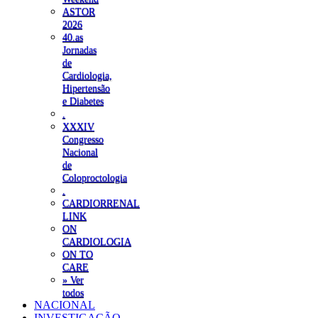
ASTOR
2026
40.as
Jornadas
de
Cardiologia,
Hipertensão
e Diabetes
.
XXXIV
Congresso
Nacional
de
Coloproctologia
.
CARDIORRENAL
LINK
ON
CARDIOLOGIA
ON TO
CARE
» Ver
todos
NACIONAL
INVESTIGAÇÃO