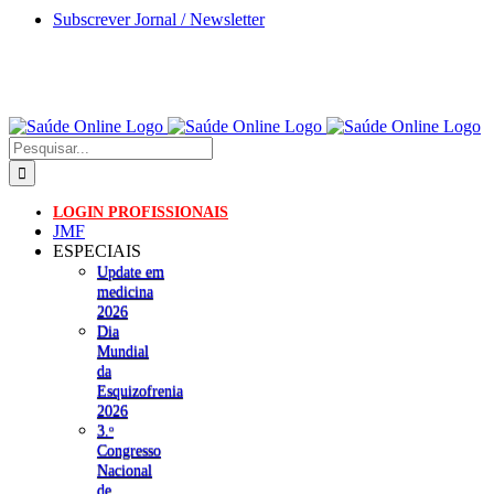
Skip
Subscrever Jornal / Newsletter
to
content
Pesquisar
LOGIN PROFISSIONAIS
JMF
ESPECIAIS
Update em
medicina
2026
Dia
Mundial
da
Esquizofrenia
2026
3.ᵒ
Congresso
Nacional
de