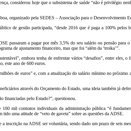
a, considerou hoje que o subsistema de saúde “não é privilégio nenh
sboa, organizado pela SEDES – Associação para o Desenvolvimento E
úblico de gestão participada, “desde 2016 que é paga a 100% pelos be
DSE passaram a pagar por mês 3,5% do seu salário ou pensão para o s
ama de ajustamento financeiro, mas que foi “além da ‘troika’”.
tável”, embora tenha de enfrentar vários “desafios”, entre eles, o fac
o, este ano de 600 euros.
milhões de euros” e, com a atualização do salário mínimo no próximo an
eneficiários através do Orçamento do Estado, uma ideia também já defe
ão financiadas pelo Estado?”, questionou.
0 mil contratos individuais da administração pública “é fundamenta
m tido uma atitude de “veto de gaveta” sobre as questões da ADSE.
 a inscrição na ADSE ser voluntária, sendo dado um prazo de seis meses