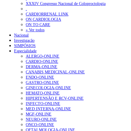
XXXIV Congresso Nacional de Coloproctologia
Sindicato diz que nova carreira de médicos dentistas reforça estabi
.
CARDIORRENAL LINK
ON CARDIOLOGIA
OTÍCIAS MAIS LIDAS
ON TO CARE
» Ver todos
Nacional
Enfermagem Forense. “Da urgência ao tribunal, cada gesto c
Investigação
202 visualizações
SIMPÓSIOS
Especialidade
ALERGO-ONLINE
CARDIO-ONLINE
DERMA-ONLINE
Alguns milhares de utentes podem ficar sem médico de famíl
CANABIS MEDICINAL-ONLINE
175 visualizações
ENDO-ONLINE
GASTRO-ONLINE
GINECOLOGIA-ONLINE
HEMATO-ONLINE
HIPERTENSÃO E RCV-ONLINE
Quase quatro em cada dez doentes com enfarte apresentavam
INFECTO-ONLINE
86 visualizações
MED.INTERNA-ONLINE
MGF-ONLINE
NEURO-ONLINE
ONCO-ONLINE
OFTALMOLOGIA-ONLINE