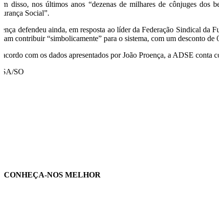
ém disso, nos últimos anos “dezenas de milhares de cônjuges dos b
gurança Social”.
oença defendeu ainda, em resposta ao líder da Federação Sindical da F
viam contribuir “simbolicamente” para o sistema, com um desconto de 0
 acordo com os dados apresentados por João Proença, a ADSE conta com 
USA/SO
CONHEÇA-NOS MELHOR