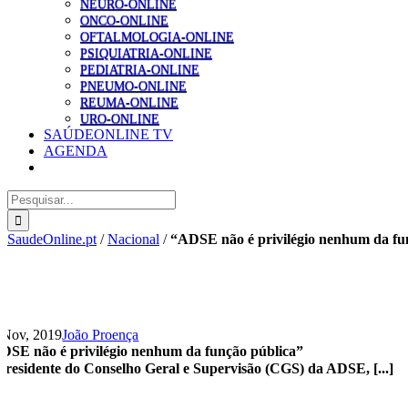
NEURO-ONLINE
ONCO-ONLINE
OFTALMOLOGIA-ONLINE
PSIQUIATRIA-ONLINE
PEDIATRIA-ONLINE
PNEUMO-ONLINE
REUMA-ONLINE
URO-ONLINE
SAÚDEONLINE TV
AGENDA
Pesquisar
SaudeOnline.pt
/
Nacional
/
“ADSE não é privilégio nenhum da fu
 Nov, 2019
João Proença
DSE não é privilégio nenhum da função pública”
presidente do Conselho Geral e Supervisão (CGS) da ADSE, [...]