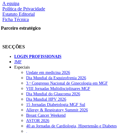
A equipa
Política de Privacidade
Estatuto Editorial
Ficha Técnica
rtilhe nas redes sociais:
Parceiro estratégico
SECÇÕES
LOGIN PROFISSIONAIS
JMF
squisar
Especiais
Update em medicina 2026
Dia Mundial da Esquizofrenia 2026
OTÍCIAS RECENTES
3.ᵒ Congresso Nacional de Ginecologia em MGF
VIII Jornadas Multidisciplinares MGF
Dia Mundial do Glaucoma 2026
Portugal está a formar os médicos de que precisa?
6 de Agosto, 202
Dia Mundial HPV 2026
15 Jornadas Diabetologia MGF Sul
Estudantes de Medicina representados na 79.ª World Health Assem
Allergy & Respiratory Summit 2026
Breast Cancer Weekend
SCORA X-Change Portugal promove formação internacional em saú
ASTOR 2026
40.as Jornadas de Cardiologia, Hipertensão e Diabetes
ANEM reúne com coordenador do Pacto Estratégico para a Saúde
.