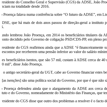
presidente do Conselho Geral e Supervisão (CGS) da ADSE, João Proenç
nanciam na totalidade desde 2016.
ão Proença falava numa conferência sobre “O futuro da ADSE”, em Li
ADSE, que há mais de dois anos passou de direção-geral a instituto p
S.
gundo lembrou João Proença, em 2014 os beneficiários titulares da A
sconto decidido pelo Governo de coligação PSD/CDS-PP, em pleno progr
presidente do CGS reafirmou ainda que a ADSE “é financeiramente susten
 descontos por receberem uma pensão inferior ao valor do salário mínim
stes beneficiários isentos, que são 57 mil, custam à ADSE cerca de 40 
 60 mil”, disse João Proença.
ra o antigo secretário-geral da UGT, cabe ao Governo financiar estes b
e [as isenções] são uma política social do Governo, por que é que não s
ão Proença defendeu ainda que o alargamento da ADSE aos cerca de 10
stituto e do Governo, nomeadamente do Ministério das Finanças, que te
presidente do CGS disse que outro dos problemas a resolver é o facto de