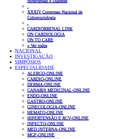
Hipertensão e Diabetes
.
XXXIV Congresso Nacional de
Coloproctologia
.
CARDIORRENAL LINK
ON CARDIOLOGIA
ON TO CARE
» Ver todos
NACIONAL
INVESTIGAÇÃO
SIMPÓSIOS
ESPECIALIDADE
ALERGO-ONLINE
CARDIO-ONLINE
DERMA-ONLINE
CANABIS MEDICINAL-ONLINE
ENDO-ONLINE
GASTRO-ONLINE
GINECOLOGIA-ONLINE
HEMATO-ONLINE
HIPERTENSÃO E RCV-ONLINE
INFECTO-ONLINE
MED.INTERNA-ONLINE
MGF-ONLINE