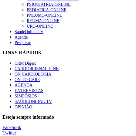
“Os programas de rastreio do cancro do pulmão são custo-ef
PSIQUIATRIA-ONLINE
66 visualizações
PEDIATRIA-ONLINE
PNEUMO-ONLINE
REUMA-ONLINE
URO-ONLINE
SaúdeOnline TV
Agenda
Trodelvy aprovado para primeira linha no cancro da mama tr
Pesquisar
61 visualizações
LINKS RÁPIDOS
CRM Digest
CARDIORRENAL LINK
Especialistas defendem mais potássio na alimentação para aj
ON CARDIOLOGIA
57 visualizações
ON TO CARE
AGENDA
ENTREVISTAS
SIMPÓSIOS
SAÚDEONLINE.TV
MAIS NOTÍCIAS
OPINIÃO
Sindicato diz que nova carreira de médicos dentistas reforça est
Esteja sempre informado
6 Ago, 2026
|
0 Comments
Facebook
Twitter