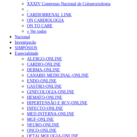
XXXIV Congresso Nacional de Coloproctologia
Portugal está a formar os médicos de que precisa?
6 de Agosto, 202
.
CARDIORRENAL LINK
ON CARDIOLOGIA
OTÍCIAS MAIS LIDAS
ON TO CARE
» Ver todos
Nacional
Enfermagem Forense. “Da urgência ao tribunal, cada gesto c
Investigação
202 visualizações
SIMPÓSIOS
Especialidade
ALERGO-ONLINE
CARDIO-ONLINE
DERMA-ONLINE
Alguns milhares de utentes podem ficar sem médico de famíl
CANABIS MEDICINAL-ONLINE
155 visualizações
ENDO-ONLINE
GASTRO-ONLINE
GINECOLOGIA-ONLINE
HEMATO-ONLINE
HIPERTENSÃO E RCV-ONLINE
1.º Episódio do Podcast “Frequência Cardio – Sintoniza-te 
INFECTO-ONLINE
99 visualizações
MED.INTERNA-ONLINE
MGF-ONLINE
NEURO-ONLINE
ONCO-ONLINE
OFTALMOLOGIA-ONLINE