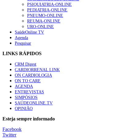
“Os programas de rastreio do cancro do pulmão são custo-ef
PSIQUIATRIA-ONLINE
88 visualizações
PEDIATRIA-ONLINE
PNEUMO-ONLINE
REUMA-ONLINE
URO-ONLINE
SaúdeOnline TV
Agenda
Quase quatro em cada dez doentes com enfarte apresentavam
Pesquisar
86 visualizações
LINKS RÁPIDOS
CRM Digest
CARDIORRENAL LINK
Trodelvy aprovado para primeira linha no cancro da mama tr
ON CARDIOLOGIA
61 visualizações
ON TO CARE
AGENDA
ENTREVISTAS
SIMPÓSIOS
SAÚDEONLINE.TV
MAIS NOTÍCIAS
OPINIÃO
Tudo sobre branqueamento dentário
Esteja sempre informado
30 Nov, 2025
|
0 Comments
Facebook
Twitter