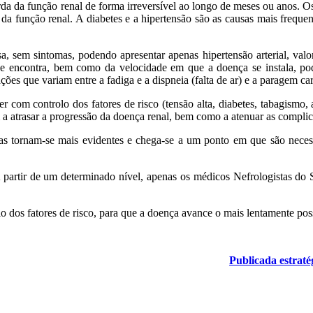
 da função renal de forma irreversível ao longo de meses ou anos. Os 
da função renal. A diabetes e a hipertensão são as causas mais freque
 sem sintomas, podendo apresentar apenas hipertensão ar­terial, valore
 encontra, bem como da ve­locidade em que a doença se instala, pod
ões que variam entre a fadiga e a disp­neia (falta de ar) e a paragem ca
com controlo dos fatores de risco (tensão alta, diabetes, tabagis­mo, a
atrasar a progressão da doença renal, bem como a atenuar as complic
as tornam-se mais evidentes e chega-se a um ponto em que são neces
partir de um deter­minado nível, apenas os médicos Nefrologis­tas do 
o dos fatores de risco, para que a doença avance o mais len­tamente p
Publicada estraté