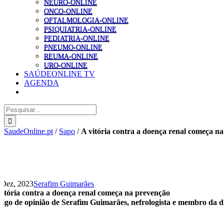
NEURO-ONLINE
ONCO-ONLINE
OFTALMOLOGIA-ONLINE
PSIQUIATRIA-ONLINE
PEDIATRIA-ONLINE
PNEUMO-ONLINE
REUMA-ONLINE
URO-ONLINE
SAÚDEONLINE TV
AGENDA
Pesquisar
SaudeOnline.pt
/
Sapo
/
A vitória contra a doença renal começa n
 Dez, 2023
Serafim Guimarães
vitória contra a doença renal começa na prevenção
tigo de opinião de Serafim Guimarães, nefrologista e membro da 