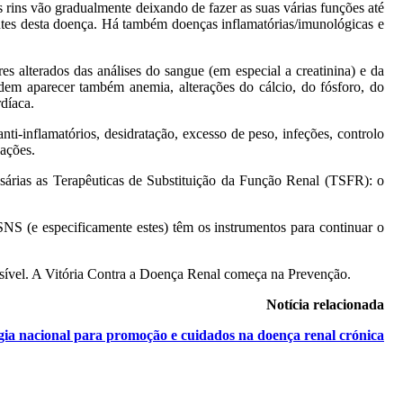
rins vão gradualmente deixando de fazer as suas várias funções até
ntes desta doença. Há também doenças inflama­tórias/imunológicas e
s alterados das análises do san­gue (em especial a creatinina) e da
em aparecer também anemia, alterações do cál­cio, do fósforo, do
rdíaca.
nti-inflamatórios, desidratação, excesso de peso, infeções, controlo
ações.
sárias as Terapêuticas de Substituição da Função Renal (TSFR): o
SNS (e especificamente estes) têm os instrumentos para continuar o
ossível. A Vitória Contra a Doença Renal começa na Prevenção.
Notícia relacionada
gia nacional para promoção e cuidados na doença renal crónica