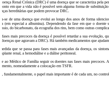
Doença Renal Crónica (DRC) é uma doença que se caracteriza pela perda
 ponto em que a vida não é possível sem alguma forma de substituição 
enças hereditárias que podem provocar DRC.
ata-se de uma doença que evolui ao longo dos anos de forma silenciosa,
ina (em especial a albumina). Dependendo da fase em que o doente se
tássio, do bicarbonato, da ecografia dos rins, bem como outras com­plicaç
 fases mais precoces da doença é possível retardar a sua evolução, quer 
s doenças que agravam a DRC). Há também medicamentos que ajudam a 
medida que se passa para fases mais avan­çadas da doença, os sintom
nsplante renal, a he­modiálise e a diálise peritoneal.
be ao Médico de Família seguir os doentes nas fases mais precoces. A 
atamento, nomeadamente a colocação em TSFR.
s, fundamentalmente, o papel mais impor­tante é de cada um, no control