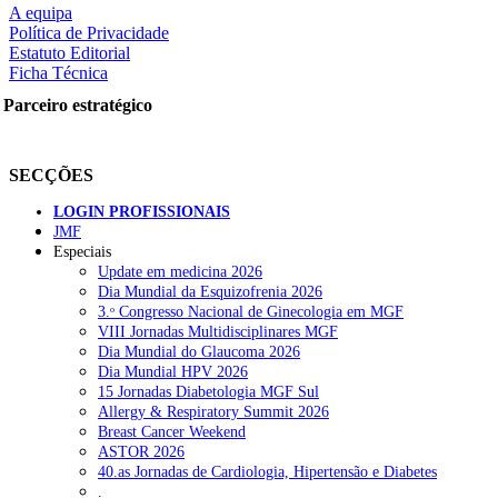
A equipa
Política de Privacidade
Estatuto Editorial
Ficha Técnica
rtilhe nas redes sociais:
Parceiro estratégico
SECÇÕES
LOGIN PROFISSIONAIS
JMF
squisar
Especiais
Update em medicina 2026
Dia Mundial da Esquizofrenia 2026
OTÍCIAS RECENTES
3.ᵒ Congresso Nacional de Ginecologia em MGF
VIII Jornadas Multidisciplinares MGF
Dia Mundial do Glaucoma 2026
Quase 11.900 jovens recorreram aos cheques psicólogo e nutricioni
Dia Mundial HPV 2026
15 Jornadas Diabetologia MGF Sul
ULS de Coimbra estreia cirurgia endoscópica do ouvido com apoio
Allergy & Respiratory Summit 2026
Breast Cancer Weekend
Enfermeiros exigem esclarecimentos sobre eventual gestão privad
ASTOR 2026
40.as Jornadas de Cardiologia, Hipertensão e Diabetes
Ordem dos Médicos alerta para riscos no novo sistema de acesso a c
.