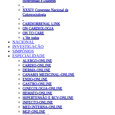
Hipertensão e Diabetes
.
XXXIV Congresso Nacional de
Coloproctologia
.
CARDIORRENAL LINK
ON CARDIOLOGIA
ON TO CARE
» Ver todos
NACIONAL
INVESTIGAÇÃO
SIMPÓSIOS
ESPECIALIDADE
ALERGO-ONLINE
CARDIO-ONLINE
DERMA-ONLINE
CANABIS MEDICINAL-ONLINE
ENDO-ONLINE
GASTRO-ONLINE
GINECOLOGIA-ONLINE
HEMATO-ONLINE
HIPERTENSÃO E RCV-ONLINE
INFECTO-ONLINE
MED.INTERNA-ONLINE
MGF-ONLINE