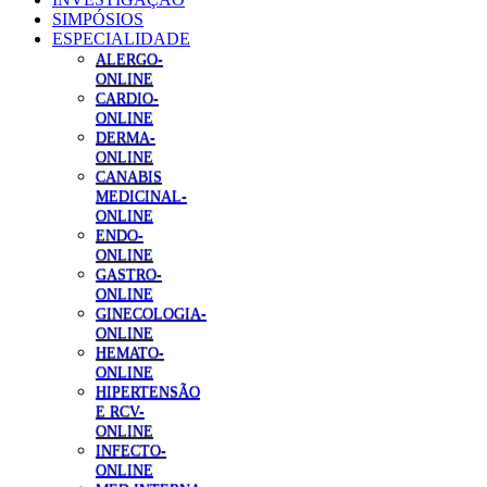
SIMPÓSIOS
ESPECIALIDADE
ALERGO-
ONLINE
CARDIO-
ONLINE
DERMA-
ONLINE
CANABIS
MEDICINAL-
ONLINE
ENDO-
ONLINE
GASTRO-
ONLINE
GINECOLOGIA-
ONLINE
HEMATO-
ONLINE
HIPERTENSÃO
E RCV-
ONLINE
INFECTO-
ONLINE