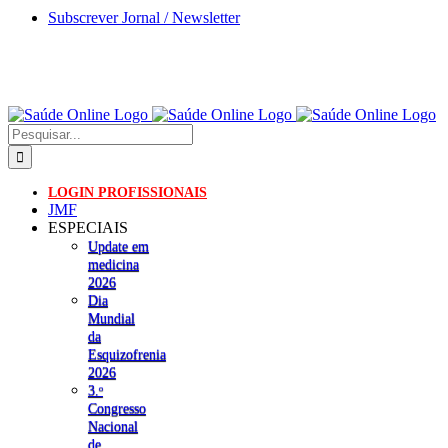
Skip
Subscrever Jornal / Newsletter
to
content
Pesquisar
LOGIN PROFISSIONAIS
JMF
ESPECIAIS
Update em
medicina
2026
Dia
Mundial
da
Esquizofrenia
2026
3.ᵒ
Congresso
Nacional
de