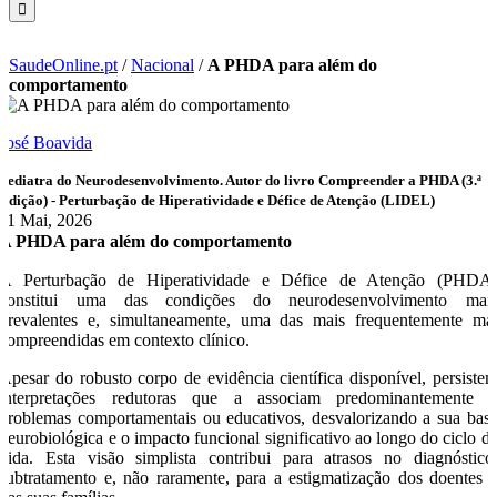
SaudeOnline.pt
/
Nacional
/
A PHDA para além do
comportamento
José Boavida
Pediatra do Neurodesenvolvimento. Autor do livro Compreender a PHDA (3.ª
Edição) - Perturbação de Hiperatividade e Défice de Atenção (LIDEL)
11 Mai, 2026
A PHDA para além do comportamento
A Perturbação de Hiperatividade e Défice de Atenção (PHDA
constitui uma das condições do neurodesenvolvimento mai
prevalentes e, simultaneamente, uma das mais frequentemente ma
compreendidas em contexto clínico.
Apesar do robusto corpo de evidência científica disponível, persiste
interpretações redutoras que a associam predominantemente 
problemas comportamentais ou educativos, desvalorizando a sua bas
neurobiológica e o impacto funcional significativo ao longo do ciclo d
vida. Esta visão simplista contribui para atrasos no diagnóstico
subtratamento e, não raramente, para a estigmatização dos doentes 