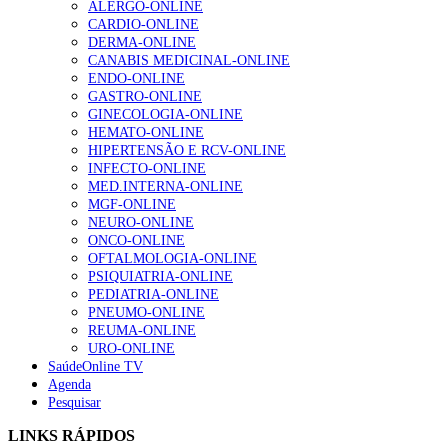
ALERGO-ONLINE
Alguns milhares de utentes podem ficar sem médico de
CARDIO-ONLINE
família com nova regras do registo, alerta associação
DERMA-ONLINE
155 visualizações
CANABIS MEDICINAL-ONLINE
ENDO-ONLINE
GASTRO-ONLINE
GINECOLOGIA-ONLINE
1.º Episódio do Podcast “Frequência Cardio – Sintoniza
HEMATO-ONLINE
te na Insuficiência Cardíaca” da Bayer
HIPERTENSÃO E RCV-ONLINE
99 visualizações
INFECTO-ONLINE
MED.INTERNA-ONLINE
MGF-ONLINE
NEURO-ONLINE
“Os programas de rastreio do cancro do pulmão são
ONCO-ONLINE
custo-efetivos e representam um investimento
OFTALMOLOGIA-ONLINE
sustentável para os sistemas de saúde”
PSIQUIATRIA-ONLINE
88 visualizações
PEDIATRIA-ONLINE
PNEUMO-ONLINE
REUMA-ONLINE
Quase quatro em cada dez doentes com enfarte
URO-ONLINE
apresentavam níveis elevados de Lp(a), revela estudo
SaúdeOnline TV
86 visualizações
Agenda
Pesquisar
LINKS RÁPIDOS