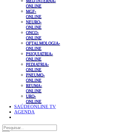
MED.INTERNA-
ONLINE
MGF-
ONLINE
NEURO-
ONLINE
ONCO-
ONLINE
OFTALMOLOGIA-
ONLINE
PSIQUIATRIA-
ONLINE
PEDIATRIA-
ONLINE
PNEUMO-
ONLINE
REUMA-
ONLINE
URO-
ONLINE
SAÚDEONLINE TV
AGENDA
Pesquisar