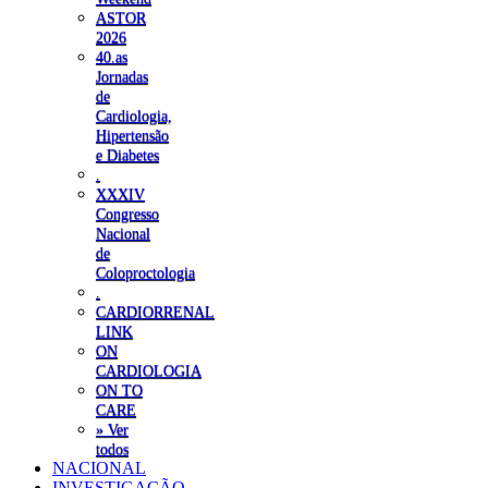
ASTOR
2026
40.as
Jornadas
de
Cardiologia,
Hipertensão
e Diabetes
.
XXXIV
Congresso
Nacional
de
Coloproctologia
.
CARDIORRENAL
LINK
ON
CARDIOLOGIA
ON TO
CARE
» Ver
todos
NACIONAL
INVESTIGAÇÃO