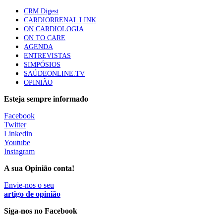
Trodelvy aprovado para primeira linha no cancro da
mama triplo negativo metastático em doentes não
CRM Digest
elegíveis para inibidores PD-(L)1
CARDIORRENAL LINK
61 visualizações
ON CARDIOLOGIA
ON TO CARE
AGENDA
ENTREVISTAS
SIMPÓSIOS
SAÚDEONLINE.TV
OPINIÃO
Esteja sempre informado
Facebook
Twitter
Linkedin
Youtube
Instagram
A sua Opinião conta!
Envie-nos o seu
artigo de opinião
Siga-nos no Facebook