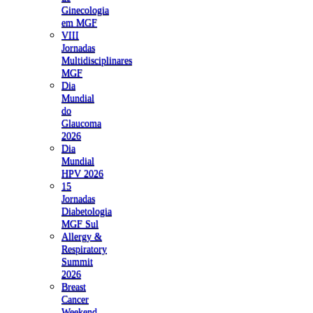
Ginecologia
em MGF
VIII
Jornadas
Multidisciplinares
MGF
Dia
Mundial
do
Glaucoma
2026
Dia
Mundial
HPV 2026
15
Jornadas
Diabetologia
MGF Sul
Allergy &
Respiratory
Summit
2026
Breast
Cancer
Weekend