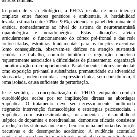
das suas famílias.
Do ponto de vista etiológico, a PHDA resulta de uma interaçã
complexa entre fatores genéticos e ambientais. A herdabilidad
elevada, estimada entre 70% e 90%, evidencia o papel determinante d
genética, nomeadamente ao nível do sistema de neurotransmissã
dopaminérgica e noradrenérgica. Estas alterações afetam
particularmente, o funcionamento do córtex pré-frontal e das rede
frontoestriadas, estruturas fundamentais para as funções executivas
Como consequência, observam-se défices na atenção sustentada
memória de trabalho, controlo inibitório e regulação emocional
frequentemente associados a dificuldades de planeamento, organizaçã
e monitorização do comportamento. Paralelamente, fatores ambientais
como exposição pré-natal a substâncias, prematuridade ou adversidad
psicossocial, podem modular a expressão clínica, sem constituírem, d
forma isolada, causa suficiente da perturbação.
Neste sentido, a conceptualização da PHDA enquanto condiçã
neurobiológica acaba por ter implicações diretas na abordage
terapêutica. O tratamento deve ser necessariamente multimodal
integrando intervenção farmacológica e estratégias psicossociais. 
terapêutica com psicoestimulantes, ao aumentar a disponibilidad
sináptica de dopamina e noradrenalina, demonstra eficácia consistent
na redução dos sintomas nucleares, bem como na melhoria das funçõe
executivas e do desempenho académico. A evidência acumulad
aponta ainda para benefícios adicionais ao nível da diminuição do risc