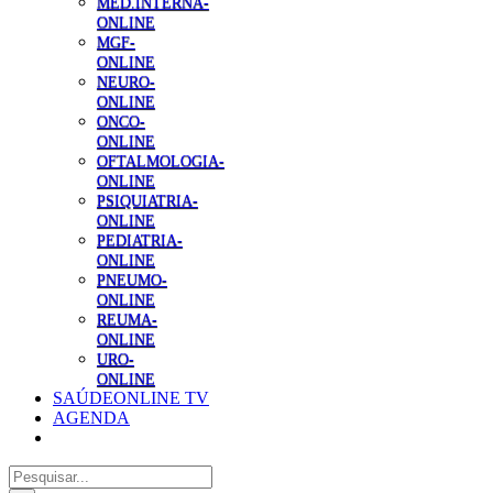
MED.INTERNA-
ONLINE
MGF-
ONLINE
NEURO-
ONLINE
ONCO-
ONLINE
OFTALMOLOGIA-
ONLINE
PSIQUIATRIA-
ONLINE
PEDIATRIA-
ONLINE
PNEUMO-
ONLINE
REUMA-
ONLINE
URO-
ONLINE
SAÚDEONLINE TV
AGENDA
Pesquisar