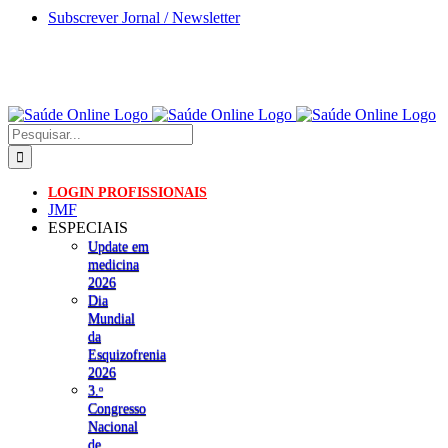
Skip
Subscrever Jornal / Newsletter
to
content
Pesquisar
LOGIN PROFISSIONAIS
JMF
ESPECIAIS
Update em
medicina
2026
Dia
Mundial
da
Esquizofrenia
2026
3.ᵒ
Congresso
Nacional
de