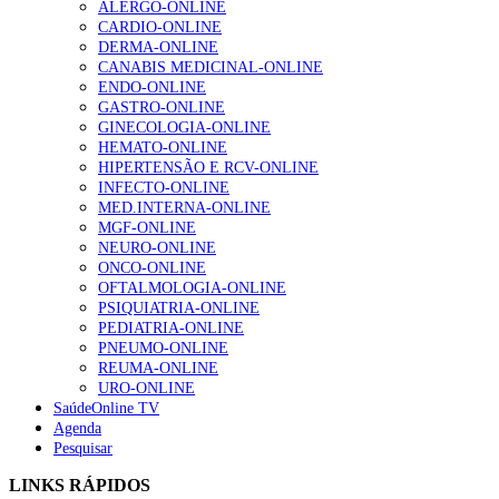
ALERGO-ONLINE
CARDIO-ONLINE
DERMA-ONLINE
Alguns milhares de utentes podem ficar sem médico de
CANABIS MEDICINAL-ONLINE
família com nova regras do registo, alerta associação
ENDO-ONLINE
155 visualizações
GASTRO-ONLINE
GINECOLOGIA-ONLINE
HEMATO-ONLINE
HIPERTENSÃO E RCV-ONLINE
1.º Episódio do Podcast “Frequência Cardio – Sintoniza
INFECTO-ONLINE
te na Insuficiência Cardíaca” da Bayer
MED.INTERNA-ONLINE
99 visualizações
MGF-ONLINE
NEURO-ONLINE
ONCO-ONLINE
OFTALMOLOGIA-ONLINE
“Os programas de rastreio do cancro do pulmão são
PSIQUIATRIA-ONLINE
custo-efetivos e representam um investimento
PEDIATRIA-ONLINE
sustentável para os sistemas de saúde”
PNEUMO-ONLINE
88 visualizações
REUMA-ONLINE
URO-ONLINE
SaúdeOnline TV
Agenda
Quase quatro em cada dez doentes com enfarte
Pesquisar
apresentavam níveis elevados de Lp(a), revela estudo
86 visualizações
LINKS RÁPIDOS