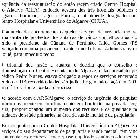
sequência da reestruturação do então recém-criado Centro Hospitala
do Algarve (CHA), entidade gestora dos três hospitais públicos d
região – Portimão, Lagos e Faro -, e atualmente designado com
Centro Hospitalar e Universitário do Algarve (CHUA).
O anúncio do encerramento daqueles serviços de urgência motivo
uma
onda de protestos
dos autarcas de vários concelhos algarvios
tendo a presidente da Câmara de Portimão, Isilda Gomes (PS)
avançado com uma providência cautelar no Tribunal Administrativo d
Loulé, para impedir o fecho.
O tribunal deu razão à autarca e decidiu que o conselho d
administração do Centro Hospitalar do Algarve, então presidido pel
médico Pedro Nunes, estava obrigado a repor os serviços encerrados
tendo o CHA recorrido da decisão judicial e ganhado a ação em 2017
disse à Lusa fonte ligada ao processo.
De acordo com a ARS/Algarve, o serviço de urgência de psiquiatri
entrou novamente em funcionamento em Portimão, na passada terça
feira, proporcionando um aumento dos recursos e da qualidade no
cuidados de saúde primários na área da saúde mental e da psiquiatria.
“Em conjunto com o Centro Hospitalar Universitário do Algarve e o
serviços do seu departamento de psiquiatria e saúde mental, têm vind
a aumentar os recursos, tendo quase duplicado o número de médico