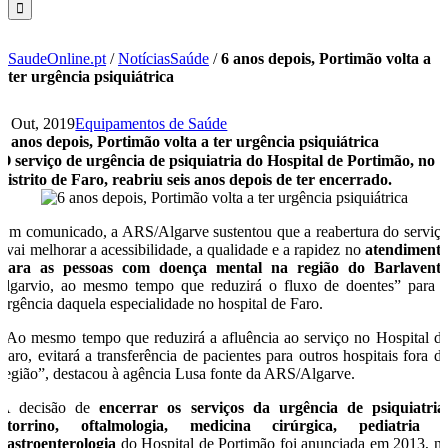
SaudeOnline.pt
/
NotíciasSaúde
/
6 anos depois, Portimão volta a
ter urgência psiquiátrica
7 Out, 2019
Equipamentos de Saúde
6 anos depois, Portimão volta a ter urgência psiquiátrica
O serviço de urgência de psiquiatria do Hospital de Portimão, no
distrito de Faro, reabriu seis anos depois de ter encerrado.
Em comunicado, a ARS/Algarve sustentou que a reabertura do serviç
“vai melhorar a acessibilidade, a qualidade e a rapidez no
atendiment
para as pessoas com doença mental na região do Barlavent
algarvio, ao mesmo tempo que reduzirá o fluxo de doentes” para 
urgência daquela especialidade no hospital de Faro.
“Ao mesmo tempo que reduzirá a afluência ao serviço no Hospital d
Faro, evitará a transferência de pacientes para outros hospitais fora d
região”, destacou à agência Lusa fonte da ARS/Algarve.
A decisão de
encerrar os serviços da urgência de psiquiatria
otorrino, oftalmologia, medicina cirúrgica, pediatria 
gastroenterologia
do Hospital de Portimão foi anunciada em 2013, n