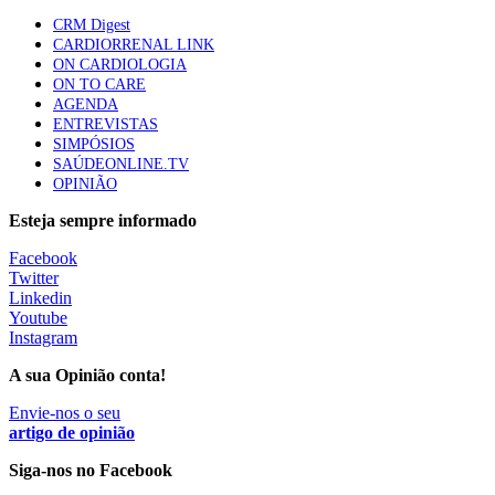
CRM Digest
CARDIORRENAL LINK
Trodelvy aprovado para primeira linha no cancro da
ON CARDIOLOGIA
mama triplo negativo metastático em doentes não
ON TO CARE
elegíveis para inibidores PD-(L)1
AGENDA
61 visualizações
ENTREVISTAS
SIMPÓSIOS
SAÚDEONLINE.TV
MAIS NOTÍCIAS
OPINIÃO
Esteja sempre informado
Quase 11.900 jovens recorreram aos cheques psicólogo e
Facebook
nutricionista no primeiro mês
Twitter
7 Ago, 2026
|
0 Comments
Linkedin
Youtube
Instagram
ULS de Coimbra estreia cirurgia endoscópica do ouvido com
A sua Opinião conta!
apoio robótico em Portugal
7 Ago, 2026
Envie-nos o seu
|
0 Comments
artigo de opinião
Siga-nos no Facebook