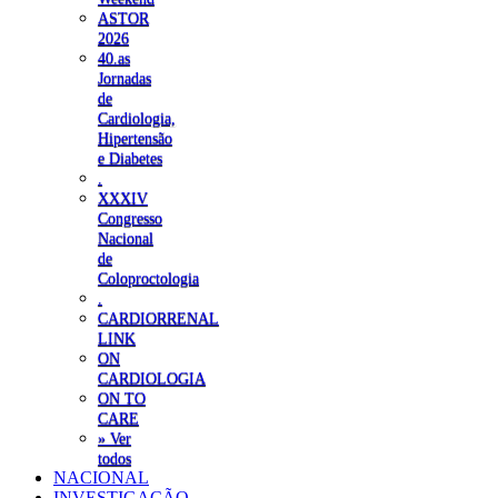
ASTOR
2026
40.as
Jornadas
de
Cardiologia,
Hipertensão
e Diabetes
.
XXXIV
Congresso
Nacional
de
Coloproctologia
.
CARDIORRENAL
LINK
ON
CARDIOLOGIA
ON TO
CARE
» Ver
todos
NACIONAL
INVESTIGAÇÃO