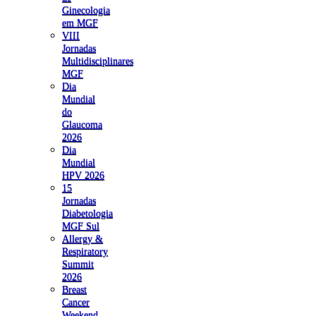
Ginecologia
em MGF
VIII
Jornadas
Multidisciplinares
MGF
Dia
Mundial
do
Glaucoma
2026
Dia
Mundial
HPV 2026
15
Jornadas
Diabetologia
MGF Sul
Allergy &
Respiratory
Summit
2026
Breast
Cancer
Weekend