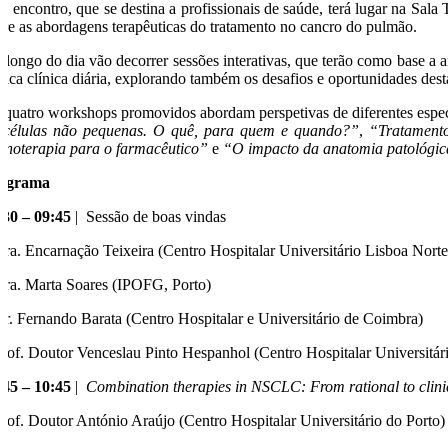
te encontro, que se destina a profissionais de saúde, terá lugar na Sala 
bre as abordagens terapêuticas do tratamento no cancro do pulmão.
 longo do dia vão decorrer sessões interativas, que terão como base a aná
ática clínica diária, explorando também os desafios e oportunidades dest
 quatro workshops promovidos abordam perspetivas de diferentes especia
 células não pequenas. O quê, para quem e quando?”
,
“Tratamento
unoterapia para o farmacêutico”
e
“O impacto da anatomia patológica
ograma
:30 – 09:45
| Sessão de boas vindas
Dra. Encarnação Teixeira (Centro Hospitalar Universitário Lisboa Norte
Dra. Marta Soares (IPOFG, Porto)
Dr. Fernando Barata (Centro Hospitalar e Universitário de Coimbra)
Prof. Doutor Venceslau Pinto Hespanhol (Centro Hospitalar Universitár
:45 – 10:45
|
Combination therapies in NSCLC: From rational to clini
Prof. Doutor António Araújo (Centro Hospitalar Universitário do Porto)