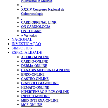
Hipertensão e Diabetes
.
XXXIV Congresso Nacional de
Coloproctologia
.
CARDIORRENAL LINK
ON CARDIOLOGIA
ON TO CARE
» Ver todos
NACIONAL
INVESTIGAÇÃO
SIMPÓSIOS
ESPECIALIDADE
ALERGO-ONLINE
CARDIO-ONLINE
DERMA-ONLINE
CANABIS MEDICINAL-ONLINE
ENDO-ONLINE
GASTRO-ONLINE
GINECOLOGIA-ONLINE
HEMATO-ONLINE
HIPERTENSÃO E RCV-ONLINE
INFECTO-ONLINE
MED.INTERNA-ONLINE
MGF-ONLINE