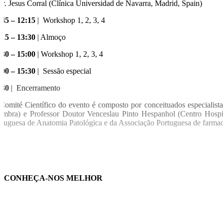
Dr. Jesus Corral (Clínica Universidad de Navarra, Madrid, Spain)
:45 – 12:15
| Workshop 1, 2, 3, 4
:15 – 13:30
| Almoço
:30 – 15:00
| Workshop 1, 2, 3, 4
:00 – 15:30
| Sessão especial
:30
| Encerramento
Comité Científico do evento é composto por conceituados especialista
imbra) e Professor Doutor Venceslau Pinto Hespanhol (Centro Hospit
rtuguesa de Anatomia Patológica e da Associação Portuguesa de farmacê
CONHEÇA-NOS MELHOR