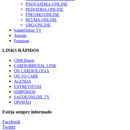
“Os programas de rastreio do cancro do pulmão são custo-ef
PSIQUIATRIA-ONLINE
66 visualizações
PEDIATRIA-ONLINE
PNEUMO-ONLINE
REUMA-ONLINE
URO-ONLINE
SaúdeOnline TV
Agenda
Trodelvy aprovado para primeira linha no cancro da mama tr
Pesquisar
61 visualizações
LINKS RÁPIDOS
CRM Digest
CARDIORRENAL LINK
Especialistas defendem mais potássio na alimentação para aj
ON CARDIOLOGIA
57 visualizações
ON TO CARE
AGENDA
ENTREVISTAS
SIMPÓSIOS
SAÚDEONLINE.TV
MAIS NOTÍCIAS
OPINIÃO
Sindicato diz que nova carreira de médicos dentistas reforça est
Esteja sempre informado
6 Ago, 2026
|
0 Comments
Facebook
Twitter