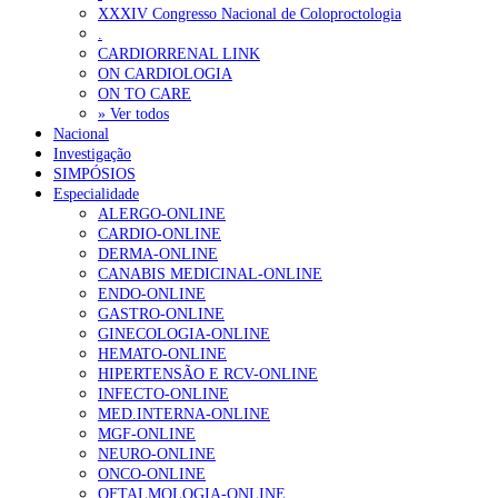
XXXIV Congresso Nacional de Coloproctologia
Sindicato diz que nova carreira de médicos dentistas reforça estabi
.
CARDIORRENAL LINK
ON CARDIOLOGIA
OTÍCIAS MAIS LIDAS
ON TO CARE
» Ver todos
Nacional
Enfermagem Forense. “Da urgência ao tribunal, cada gesto c
Investigação
202 visualizações
SIMPÓSIOS
Especialidade
ALERGO-ONLINE
CARDIO-ONLINE
DERMA-ONLINE
Alguns milhares de utentes podem ficar sem médico de famíl
CANABIS MEDICINAL-ONLINE
175 visualizações
ENDO-ONLINE
GASTRO-ONLINE
GINECOLOGIA-ONLINE
HEMATO-ONLINE
HIPERTENSÃO E RCV-ONLINE
Quase quatro em cada dez doentes com enfarte apresentavam
INFECTO-ONLINE
86 visualizações
MED.INTERNA-ONLINE
MGF-ONLINE
NEURO-ONLINE
ONCO-ONLINE
OFTALMOLOGIA-ONLINE