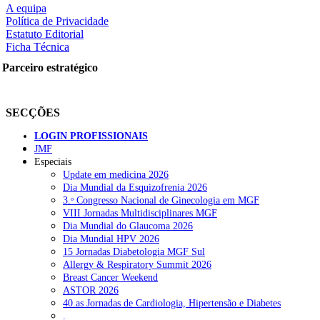
A equipa
Política de Privacidade
Estatuto Editorial
Ficha Técnica
rtilhe nas redes sociais:
Parceiro estratégico
SECÇÕES
LOGIN PROFISSIONAIS
JMF
squisar
Especiais
Update em medicina 2026
Dia Mundial da Esquizofrenia 2026
OTÍCIAS RECENTES
3.ᵒ Congresso Nacional de Ginecologia em MGF
VIII Jornadas Multidisciplinares MGF
Dia Mundial do Glaucoma 2026
Portugal está a formar os médicos de que precisa?
6 de Agosto, 202
Dia Mundial HPV 2026
15 Jornadas Diabetologia MGF Sul
Estudantes de Medicina representados na 79.ª World Health Assem
Allergy & Respiratory Summit 2026
Breast Cancer Weekend
SCORA X-Change Portugal promove formação internacional em saú
ASTOR 2026
40.as Jornadas de Cardiologia, Hipertensão e Diabetes
ANEM reúne com coordenador do Pacto Estratégico para a Saúde
.