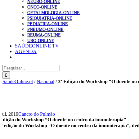
NEURO-ONLINE
ONCO-ONLINE
OFTALMOLOGIA-ONLINE
PSIQUIATRIA-ONLINE
PEDIATRIA-ONLINE
PNEUMO-ONLINE
REUMA-ONLINE
URO-ONLINE
SAÚDEONLINE TV
AGENDA
Pesquisar
SaudeOnline.pt
/
Nacional
/
3ª Edição do Workshop “O doente no 
 Jul, 2019
Cancro do Pulmão
 Edição do Workshop “O doente no centro da imunoterapia”
3ª edição do Workshop “O doente no centro da imunoterapia”, ded