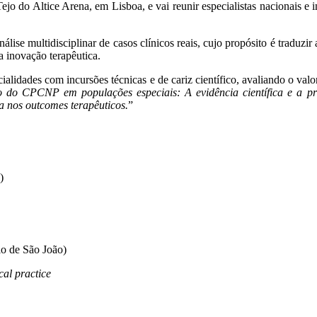
Tejo do Altice Arena, em Lisboa, e vai reunir especialistas nacionais e 
lise multidisciplinar de casos clínicos reais, cujo propósito é traduzir
a inovação terapêutica.
lidades com incursões técnicas e de cariz científico, avaliando o valo
 do CPCNP em populações especiais: A evidência científica e a prá
 nos outcomes terapêuticos.
”
)
io de São João)
cal practice