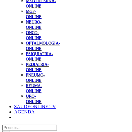
MED.INTERNA-
ONLINE
MGF-
ONLINE
NEURO-
ONLINE
ONCO-
ONLINE
OFTALMOLOGIA-
ONLINE
PSIQUIATRIA-
ONLINE
PEDIATRIA-
ONLINE
PNEUMO-
ONLINE
REUMA-
ONLINE
URO-
ONLINE
SAÚDEONLINE TV
AGENDA
Pesquisar