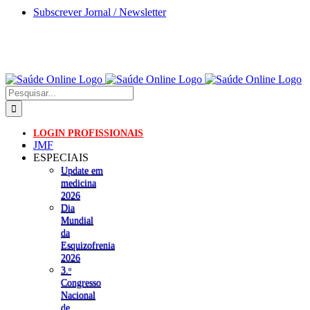
Skip
Subscrever Jornal / Newsletter
to
content
Pesquisar
LOGIN PROFISSIONAIS
JMF
ESPECIAIS
Update em
medicina
2026
Dia
Mundial
da
Esquizofrenia
2026
3.ᵒ
Congresso
Nacional
de