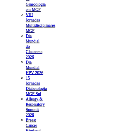
Ginecologia
em MGF
VIII
Jornadas
Multidisciplinares
MGF
Dia
Mundial
do
Glaucoma
2026
Dia
Mundial
HPV 2026
15
Jornadas
Diabetologia
MGF Sul
Allergy &
Respiratory
Summit
2026
Breast
Cancer
Weekend