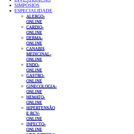
SIMPÓSIOS
ESPECIALIDADE
ALERGO-
ONLINE
CARDIO-
ONLINE
DERMA-
ONLINE
CANABIS
MEDICINAL-
ONLINE
ENDO-
ONLINE
GASTRO-
ONLINE
GINECOLOGIA-
ONLINE
HEMATO-
ONLINE
HIPERTENSÃO
E RCV-
ONLINE
INFECTO-
ONLINE