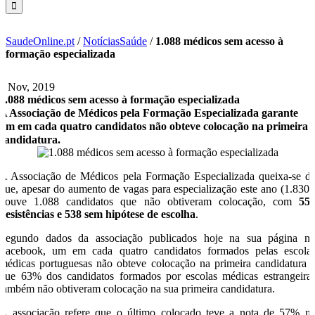
SaudeOnline.pt
/
NotíciasSaúde
/
1.088 médicos sem acesso à
formação especializada
7 Nov, 2019
1.088 médicos sem acesso à formação especializada
A Associação de Médicos pela Formação Especializada garante
um em cada quatro candidatos não obteve colocação na primeira
candidatura.
A Associação de Médicos pela Formação Especializada queixa-se d
que, apesar do aumento de vagas para especialização este ano (1.830)
houve 1.088 candidatos que não obtiveram colocação, com
55
desistências e 538 sem hipótese de escolha
.
Segundo dados da associação publicados hoje na sua página n
Facebook, um em cada quatro candidatos formados pelas escola
médicas portuguesas não obteve colocação na primeira candidatura 
que 63% dos candidatos formados por escolas médicas estrangeira
também não obtiveram colocação na sua primeira candidatura.
A associação refere que o último colocado teve a nota de 57% n