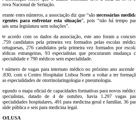
Prova Nacional de Seriação.
Perante estes números, a associação diz que “são
necessárias medida
urgentes para enfrentar esta situação
”, pois “não há tempo par
mais uma legislatura sem soluções”.
De acordo com os dados da associação, este ano foram a concurs
1.759 candidatos pela primeira vez formados pelas escolas médica
portuguesas, 276 candidatos pela primeira vez formados por escola
médicas estrangeiras, 93 especialistas que procuraram mudança d
especialidade e 790 médicos sem especialidade.
O número de vagas para internato médico no próximo ano ascende 
1.830, com o Centro Hospitalar Lisboa Norte a voltar a ter formaçã
nas especialidades de otorrinolaringologia e pneumologia.
Segundo o mapa oficial de capacidades formativas para novos médico
especialistas, datado de 4 de outubro, havia 1.297 vagas par
especialidades hospitalares, 491 para medicina geral e familiar, 36 par
saúde pública e seis para medicina legal.
SO/LUSA