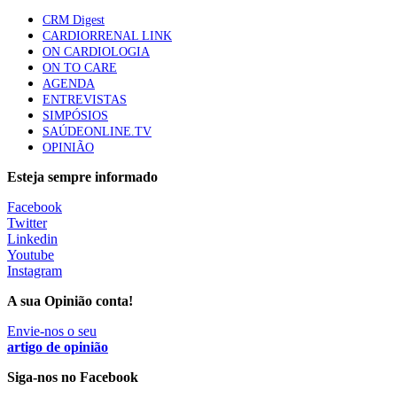
CRM Digest
CARDIORRENAL LINK
ON CARDIOLOGIA
Trodelvy aprovado para primeira linha no cancro da
ON TO CARE
mama triplo negativo metastático em doentes não
AGENDA
elegíveis para inibidores PD-(L)1
ENTREVISTAS
61 visualizações
SIMPÓSIOS
SAÚDEONLINE.TV
OPINIÃO
MAIS NOTÍCIAS
Esteja sempre informado
Facebook
Quase 11.900 jovens recorreram aos cheques psicólogo e
Twitter
nutricionista no primeiro mês
Linkedin
7 Ago, 2026
|
0 Comments
Youtube
Instagram
A sua Opinião conta!
ULS de Coimbra estreia cirurgia endoscópica do ouvido com
apoio robótico em Portugal
Envie-nos o seu
artigo de opinião
7 Ago, 2026
|
0 Comments
Siga-nos no Facebook