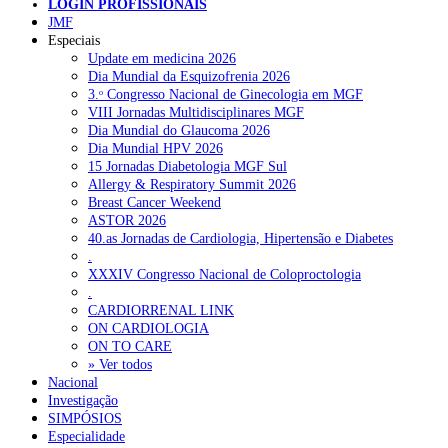
LOGIN PROFISSIONAIS
NOTÍCIAS RECENTES
JMF
Especiais
Update em medicina 2026
Quase 11.900 jovens recorreram aos cheques psicólogo e
Dia Mundial da Esquizofrenia 2026
nutricionista no primeiro mês
7 de Agosto, 2026
3.ᵒ Congresso Nacional de Ginecologia em MGF
VIII Jornadas Multidisciplinares MGF
ULS de Coimbra estreia cirurgia endoscópica do ouvido com
Dia Mundial do Glaucoma 2026
apoio robótico em Portugal
7 de Agosto, 2026
Dia Mundial HPV 2026
15 Jornadas Diabetologia MGF Sul
Enfermeiros exigem esclarecimentos sobre eventual gestão
Allergy & Respiratory Summit 2026
privada da ULS do Algarve
7 de Agosto, 2026
Breast Cancer Weekend
ASTOR 2026
Ordem dos Médicos alerta para riscos no novo sistema de acesso
40.as Jornadas de Cardiologia, Hipertensão e Diabetes
a consultas e cirurgias
7 de Agosto, 2026
.
XXXIV Congresso Nacional de Coloproctologia
Portugal está a formar os médicos de que precisa?
6 de Agosto,
.
2026
CARDIORRENAL LINK
ON CARDIOLOGIA
ON TO CARE
» Ver todos
NOTÍCIAS MAIS LIDAS
Nacional
Investigação
Enfermagem Forense. “Da urgência ao tribunal, cada
SIMPÓSIOS
gesto conta e cada profissional faz a diferença”
Especialidade
203 visualizações