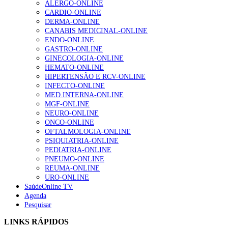
ALERGO-ONLINE
CARDIO-ONLINE
DERMA-ONLINE
CANABIS MEDICINAL-ONLINE
1.º Episódio do Podcast “Frequência Cardio – Sintoniza
ENDO-ONLINE
te na Insuficiência Cardíaca” da Bayer
GASTRO-ONLINE
169 visualizações
GINECOLOGIA-ONLINE
HEMATO-ONLINE
HIPERTENSÃO E RCV-ONLINE
INFECTO-ONLINE
Alguns milhares de utentes podem ficar sem médico de
MED.INTERNA-ONLINE
família com nova regras do registo, alerta associação
MGF-ONLINE
132 visualizações
NEURO-ONLINE
ONCO-ONLINE
OFTALMOLOGIA-ONLINE
PSIQUIATRIA-ONLINE
PEDIATRIA-ONLINE
“Os programas de rastreio do cancro do pulmão são
PNEUMO-ONLINE
custo-efetivos e representam um investimento
REUMA-ONLINE
sustentável para os sistemas de saúde”
URO-ONLINE
93 visualizações
SaúdeOnline TV
Agenda
Pesquisar
Quase quatro em cada dez doentes com enfarte
apresentavam níveis elevados de Lp(a), revela estudo
LINKS RÁPIDOS
87 visualizações