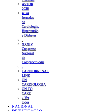
ASTOR
2026
40.as
Jornadas
de
Cardiologia,
Hipertensão
e Diabetes
.
XXXIV
Congresso
Nacional
de
Coloproctologia
.
CARDIORRENAL
LINK
ON
CARDIOLOGIA
ON TO
CARE
» Ver
todos
NACIONAL
INVESTIGAÇÃO