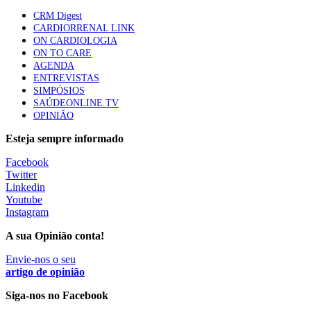
CRM Digest
CARDIORRENAL LINK
Trodelvy aprovado para primeira linha no cancro da
ON CARDIOLOGIA
mama triplo negativo metastático em doentes não
ON TO CARE
elegíveis para inibidores PD-(L)1
AGENDA
61 visualizações
ENTREVISTAS
SIMPÓSIOS
SAÚDEONLINE.TV
MAIS NOTÍCIAS
OPINIÃO
Escola Anual Virtual de Hepatologia arranca dia 22 de
Esteja sempre informado
setembro
Facebook
14 Set, 2022
Twitter
Linkedin
Youtube
Instagram
2º Update de Diabetes. Encontro para atualização sobre as
novas abordagens de tratamento
A sua Opinião conta!
11 Nov, 2021
|
0 Comments
Envie-nos o seu
artigo de opinião
Siga-nos no Facebook