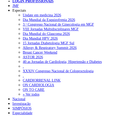
NOTÍCIAS RECENTES
LOGIN PROFISSIONAIS
JMF
Especiais
Quase 11.900 jovens recorreram aos cheques psicólogo e
Update em medicina 2026
nutricionista no primeiro mês
7 de Agosto, 2026
Dia Mundial da Esquizofrenia 2026
3.ᵒ Congresso Nacional de Ginecologia em MGF
ULS de Coimbra estreia cirurgia endoscópica do ouvido com
VIII Jornadas Multidisciplinares MGF
apoio robótico em Portugal
7 de Agosto, 2026
Dia Mundial do Glaucoma 2026
Dia Mundial HPV 2026
Enfermeiros exigem esclarecimentos sobre eventual gestão
15 Jornadas Diabetologia MGF Sul
privada da ULS do Algarve
7 de Agosto, 2026
Allergy & Respiratory Summit 2026
Breast Cancer Weekend
Ordem dos Médicos alerta para riscos no novo sistema de acesso
ASTOR 2026
a consultas e cirurgias
7 de Agosto, 2026
40.as Jornadas de Cardiologia, Hipertensão e Diabetes
.
Portugal está a formar os médicos de que precisa?
6 de Agosto,
XXXIV Congresso Nacional de Coloproctologia
2026
.
CARDIORRENAL LINK
ON CARDIOLOGIA
NOTÍCIAS MAIS LIDAS
ON TO CARE
» Ver todos
Nacional
Enfermagem Forense. “Da urgência ao tribunal, cada
Investigação
gesto conta e cada profissional faz a diferença”
SIMPÓSIOS
203 visualizações
Especialidade