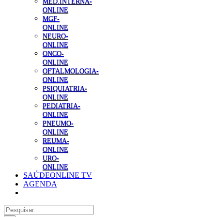
MED.INTERNA-
ONLINE
MGF-
ONLINE
NEURO-
ONLINE
ONCO-
ONLINE
OFTALMOLOGIA-
ONLINE
PSIQUIATRIA-
ONLINE
PEDIATRIA-
ONLINE
PNEUMO-
ONLINE
REUMA-
ONLINE
URO-
ONLINE
SAÚDEONLINE TV
AGENDA
Pesquisar