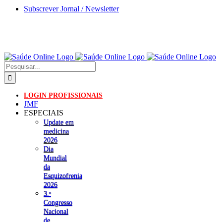
Skip
Subscrever Jornal / Newsletter
to
content
Pesquisar
LOGIN PROFISSIONAIS
JMF
ESPECIAIS
Update em
medicina
2026
Dia
Mundial
da
Esquizofrenia
2026
3.ᵒ
Congresso
Nacional
de