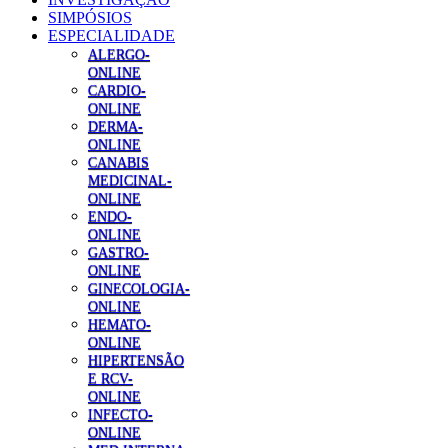
SIMPÓSIOS
ESPECIALIDADE
ALERGO-
ONLINE
CARDIO-
ONLINE
DERMA-
ONLINE
CANABIS
MEDICINAL-
ONLINE
ENDO-
ONLINE
GASTRO-
ONLINE
GINECOLOGIA-
ONLINE
HEMATO-
ONLINE
HIPERTENSÃO
E RCV-
ONLINE
INFECTO-
ONLINE