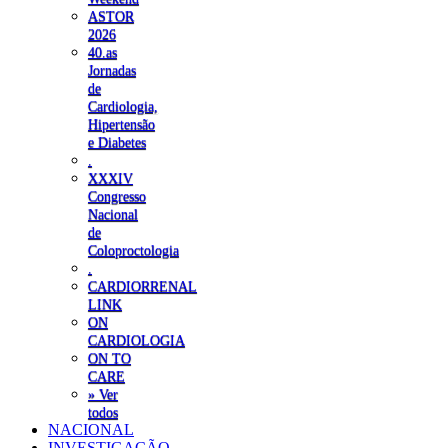
ASTOR
2026
40.as
Jornadas
de
Cardiologia,
Hipertensão
e Diabetes
.
XXXIV
Congresso
Nacional
de
Coloproctologia
.
CARDIORRENAL
LINK
ON
CARDIOLOGIA
ON TO
CARE
» Ver
todos
NACIONAL
INVESTIGAÇÃO