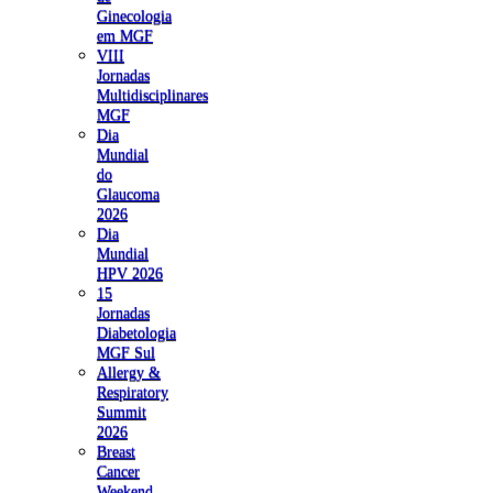
Ginecologia
em MGF
VIII
Jornadas
Multidisciplinares
MGF
Dia
Mundial
do
Glaucoma
2026
Dia
Mundial
HPV 2026
15
Jornadas
Diabetologia
MGF Sul
Allergy &
Respiratory
Summit
2026
Breast
Cancer
Weekend