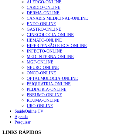
ALERGO-ONLINE
CARDIO-ONLINE
DERMA-ONLINE
1.º Episódio do Podcast “Frequência Cardio – Sintoniza
CANABIS MEDICINAL-ONLINE
te na Insuficiência Cardíaca” da Bayer
ENDO-ONLINE
202 visualizações
GASTRO-ONLINE
GINECOLOGIA-ONLINE
HEMATO-ONLINE
HIPERTENSÃO E RCV-ONLINE
Alguns milhares de utentes podem ficar sem médico de
INFECTO-ONLINE
família com nova regras do registo, alerta associação
MED.INTERNA-ONLINE
160 visualizações
MGF-ONLINE
NEURO-ONLINE
ONCO-ONLINE
OFTALMOLOGIA-ONLINE
“Os programas de rastreio do cancro do pulmão são
PSIQUIATRIA-ONLINE
custo-efetivos e representam um investimento
PEDIATRIA-ONLINE
sustentável para os sistemas de saúde”
PNEUMO-ONLINE
94 visualizações
REUMA-ONLINE
URO-ONLINE
SaúdeOnline TV
Agenda
Quase quatro em cada dez doentes com enfarte
Pesquisar
apresentavam níveis elevados de Lp(a), revela estudo
88 visualizações
LINKS RÁPIDOS