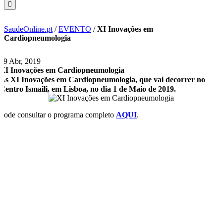
SaudeOnline.pt
/
EVENTO
/
XI Inovações em
Cardiopneumologia
29 Abr, 2019
XI Inovações em Cardiopneumologia
As XI Inovações em Cardiopneumologia, que vai decorrer no
Centro Ismaili, em Lisboa, no dia 1 de Maio de 2019.
Pode consultar o programa completo
AQUI
.