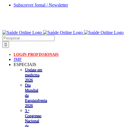
Skip
Subscrever Jornal / Newsletter
to
content
Pesquisar
LOGIN PROFISSIONAIS
JMF
ESPECIAIS
Update em
medicina
2026
Dia
Mundial
da
Esquizofrenia
2026
3.ᵒ
Congresso
Nacional
de