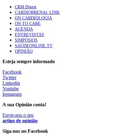
elegíveis para inibidores PD-(L)1
CRM Digest
61 visualizações
CARDIORRENAL LINK
ON CARDIOLOGIA
ON TO CARE
Especialistas defendem mais potássio na alimentação
AGENDA
para ajudar a controlar a hipertensão
ENTREVISTAS
57 visualizações
SIMPÓSIOS
SAÚDEONLINE.TV
OPINIÃO
MAIS NOTÍCIAS
Esteja sempre informado
Facebook
Twitter
Sindicato diz que nova carreira de médicos dentistas reforça
Linkedin
estabilidade no SNS
Youtube
6 Ago, 2026
|
0 Comments
Instagram
A sua Opinião conta!
Mais de 400 utentes beneficiaram de comparticipação reforçada
Envie-nos o seu
para tratamentos de infertilidade na Madeira
artigo de opinião
6 Ago, 2026
|
0 Comments
Siga-nos no Facebook