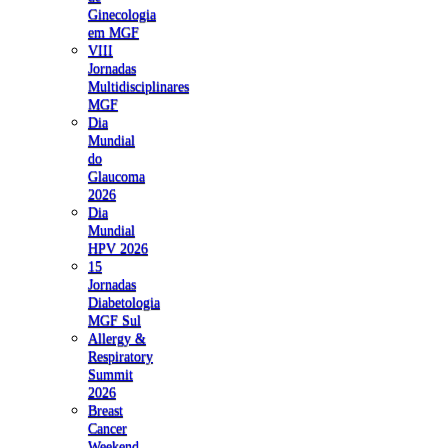
Ginecologia
em MGF
VIII
Jornadas
Multidisciplinares
MGF
Dia
Mundial
do
Glaucoma
2026
Dia
Mundial
HPV 2026
15
Jornadas
Diabetologia
MGF Sul
Allergy &
Respiratory
Summit
2026
Breast
Cancer
Weekend