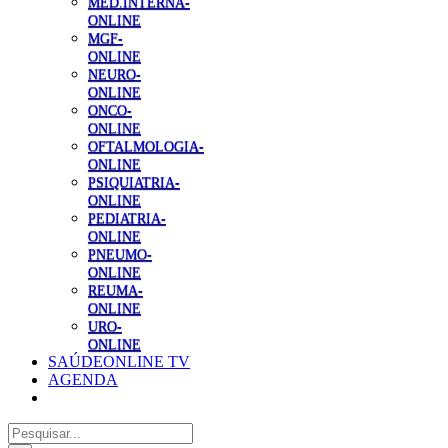
MED.INTERNA-
ONLINE
MGF-
ONLINE
NEURO-
ONLINE
ONCO-
ONLINE
OFTALMOLOGIA-
ONLINE
PSIQUIATRIA-
ONLINE
PEDIATRIA-
ONLINE
PNEUMO-
ONLINE
REUMA-
ONLINE
URO-
ONLINE
SAÚDEONLINE TV
AGENDA
Pesquisar