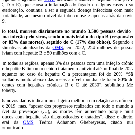
C, D o E), que causa a inflamação do fígado e nalguns casos a su
deterioração, continua a ser a segunda doença infecciosa com maio
mortalidade, ao mesmo nível da tuberculose e apenas atrás da covid
19.
No total, morrem diariamente no mundo 3.500 pessoas devido 
uma infeção pelo vírus, sendo o mais letal o do tipo B (responsáve
por 83% das mortes), seguido do C (17% dos óbitos).
Segundo a
estimativas atualizadas da
OMS
, em 2022, 254 milhões de pessoa
viviam com hepatite B e 50 milhões com a C.
Em todas as regiões, apenas 3% das pessoas com uma infeção crónic
de hepatite B tinham recebido tratamento antiviral até ao final de 2022
enquanto no caso da hepatite C a percentagem foi de 20%. “Sã
resultados muito abaixo das metas a nível mundial de tratar 80% do
doentes com hepatites crónicas B e C até 2030”, sublinhou Me
Doherty.
Os novos dados indicam uma ligeira melhoria em relação aos número
de 2019, mas, “apesar dos progressos realizados em todo o mundo a
nível da prevenção (…), as mortes têm aumentado porque muit
poucos com hepatite são diagnosticados e tratados”, disse o diretor
geral da
OMS
, Tedros Adhanom Ghebreyesus, citado nu
comunicado.