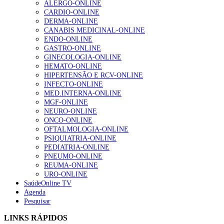
ALERGO-ONLINE
202 visualizações
CARDIO-ONLINE
DERMA-ONLINE
CANABIS MEDICINAL-ONLINE
ENDO-ONLINE
Alguns milhares de utentes podem ficar sem médico de
GASTRO-ONLINE
família com nova regras do registo, alerta associação
GINECOLOGIA-ONLINE
175 visualizações
HEMATO-ONLINE
HIPERTENSÃO E RCV-ONLINE
INFECTO-ONLINE
MED.INTERNA-ONLINE
Quase quatro em cada dez doentes com enfarte
MGF-ONLINE
apresentavam níveis elevados de Lp(a), revela estudo
NEURO-ONLINE
86 visualizações
ONCO-ONLINE
OFTALMOLOGIA-ONLINE
PSIQUIATRIA-ONLINE
PEDIATRIA-ONLINE
PNEUMO-ONLINE
“Os programas de rastreio do cancro do pulmão são
REUMA-ONLINE
custo-efetivos e representam um investimento
URO-ONLINE
sustentável para os sistemas de saúde”
SaúdeOnline TV
66 visualizações
Agenda
Pesquisar
Trodelvy aprovado para primeira linha no cancro da
LINKS RÁPIDOS
mama triplo negativo metastático em doentes não