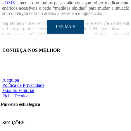
A
OMS
lamenta que muitos países não consigam obter medicamento
genéricos acessíveis e pede “medidas rápidas” para mudar a situação
como o alargamento do acesso a testes e a diagnósticos.
Meg Doherty disse ser necessária a integração dos serviços de hepatit
LER MAIS
viral nos programas existentes de tratamento do VIH, “para alcançar a
populações chave” e recordou a importância de reforçar a prevençã
das hepatites virais nos recém-nascidos e nos que arriscam 
transmissão maternoinfantil (durante a gravidez) da hepatite B.
CONHEÇA-NOS MELHOR
A Cimeira Mundial sobre Hepatites decorre até quinta-feira.
LER MAIS
LUSA
A equipa
Notícia relacionad
Política de Privacidade
Estatuto Editorial
Grupo Ativistas em Tratamentos alerta para falta de dados sobr
Ficha Técnica
Partilhe nas redes sociais:
hepatites em Portuga
Parceiro estratégico
SECÇÕES
Pesquisar