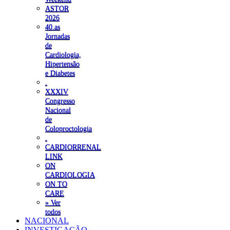
ASTOR
2026
40.as
Jornadas
de
Cardiologia,
Hipertensão
e Diabetes
.
XXXIV
Congresso
Nacional
de
Coloproctologia
.
CARDIORRENAL
LINK
ON
CARDIOLOGIA
ON TO
CARE
» Ver
todos
NACIONAL
INVESTIGAÇÃO