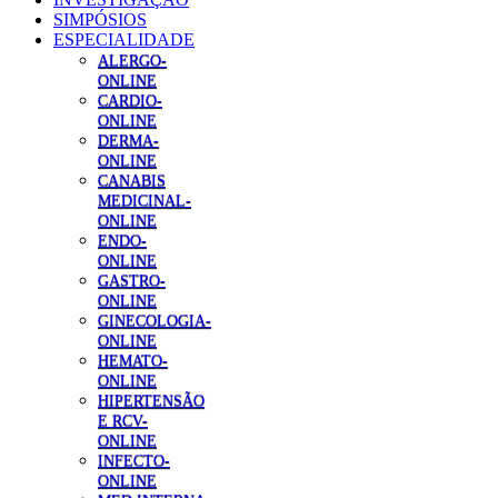
SIMPÓSIOS
ESPECIALIDADE
ALERGO-
ONLINE
CARDIO-
ONLINE
DERMA-
ONLINE
CANABIS
MEDICINAL-
ONLINE
ENDO-
ONLINE
GASTRO-
ONLINE
GINECOLOGIA-
ONLINE
HEMATO-
ONLINE
HIPERTENSÃO
E RCV-
ONLINE
INFECTO-
ONLINE