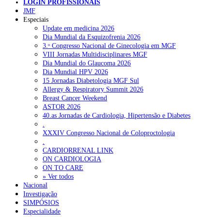
LOGIN PROFISSIONAIS
JMF
Especiais
NOTÍCIAS RECENTES
Update em medicina 2026
Dia Mundial da Esquizofrenia 2026
Portugal está a formar os médicos de que precisa?
6 de Agosto,
3.ᵒ Congresso Nacional de Ginecologia em MGF
2026
VIII Jornadas Multidisciplinares MGF
Dia Mundial do Glaucoma 2026
Estudantes de Medicina representados na 79.ª World Health
Dia Mundial HPV 2026
Assembly
6 de Agosto, 2026
15 Jornadas Diabetologia MGF Sul
Allergy & Respiratory Summit 2026
SCORA X-Change Portugal promove formação internacional
Breast Cancer Weekend
em saúde sexual e reprodutiva
6 de Agosto, 2026
ASTOR 2026
40.as Jornadas de Cardiologia, Hipertensão e Diabetes
ANEM reúne com coordenador do Pacto Estratégico para a
.
Saúde
6 de Agosto, 2026
XXXIV Congresso Nacional de Coloproctologia
.
Sindicato diz que nova carreira de médicos dentistas reforça
CARDIORRENAL LINK
estabilidade no SNS
6 de Agosto, 2026
ON CARDIOLOGIA
ON TO CARE
» Ver todos
Nacional
NOTÍCIAS MAIS LIDAS
Investigação
SIMPÓSIOS
Enfermagem Forense. “Da urgência ao tribunal, cada
Especialidade
gesto conta e cada profissional faz a diferença”