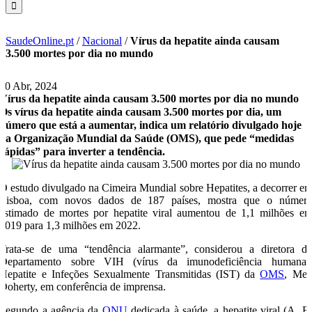
SaudeOnline.pt
/
Nacional
/
Vírus da hepatite ainda causam
3.500 mortes por dia no mundo
10 Abr, 2024
Vírus da hepatite ainda causam 3.500 mortes por dia no mundo
Os vírus da hepatite ainda causam 3.500 mortes por dia, um
número que está a aumentar, indica um relatório divulgado hoje
da Organização Mundial da Saúde (OMS), que pede “medidas
rápidas” para inverter a tendência.
O estudo divulgado na Cimeira Mundial sobre Hepatites, a decorrer e
Lisboa, com novos dados de 187 países, mostra que o númer
estimado de mortes por hepatite viral aumentou de 1,1 milhões e
2019 para 1,3 milhões em 2022.
Trata-se de uma “tendência alarmante”, considerou a diretora d
Departamento sobre VIH (vírus da imunodeficiência humana)
Hepatite e Infeções Sexualmente Transmitidas (IST) da
OMS
, Me
Doherty, em conferência de imprensa.
Segundo a agência da
ONU
dedicada à saúde, a hepatite viral (A, B