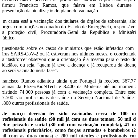
afirmou Francisco Ramos, que falava em Lisboa durante 
apresentação da atualização do plano de vacinação.
Em causa está a vacinação dos titulares de órgãos de soberania, alto
cargos com funções no quadro do Estado de Emergência, responsávei
da proteção civil, Procuradoria-Geral da República e Ministéri
Público.
Questionado sobre os casos de ministros que estão infetados com 
vírus SARS-CoV-2 ou já estiveram nos últimos meses, o coordenado
da ‘taskforce’ observou que a orientação é a mesma para o resto do
cidadãos, ou seja, “quem já teve a doença e já recuperou da doenç
não será vacinado nesta fase”.
Francisco Ramos adiantou ainda que Portugal já recebeu 367.77
vacinas da Pfizer/BioNTech e 8.400 da Moderna até ao momento
existindo 74.000 pessoas já com a vacinação completa. Entre estes
57.500 são profissionais de saúde do Serviço Nacional de Saúde 
1.800 outros profissionais de saúde.
Até março deverão ter sido vacinados cerca de 100 mi
profissionais de saúde (90 mil já com as duas tomas), 50 mil d
setor privado e social (30 mil com vacinação completa), 41 mi
profissionais prioritários, como forças armadas e bombeiros (2
mil com as duas tomas) e 200 mil utentes e profissionais co