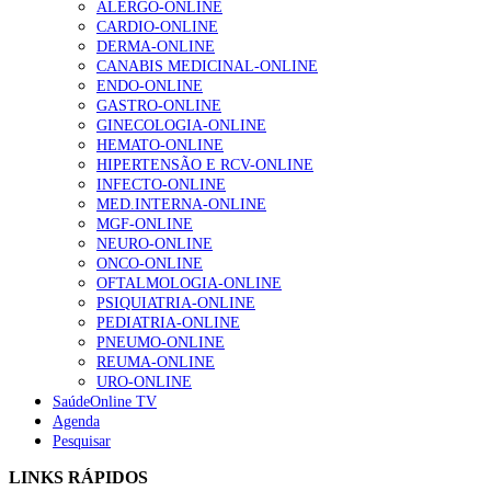
ALERGO-ONLINE
gesto conta e cada profissional faz a diferença”
CARDIO-ONLINE
203 visualizações
DERMA-ONLINE
CANABIS MEDICINAL-ONLINE
ENDO-ONLINE
GASTRO-ONLINE
1.º Episódio do Podcast “Frequência Cardio – Sintoniza
GINECOLOGIA-ONLINE
te na Insuficiência Cardíaca” da Bayer
HEMATO-ONLINE
202 visualizações
HIPERTENSÃO E RCV-ONLINE
INFECTO-ONLINE
MED.INTERNA-ONLINE
MGF-ONLINE
Alguns milhares de utentes podem ficar sem médico de
NEURO-ONLINE
família com nova regras do registo, alerta associação
ONCO-ONLINE
160 visualizações
OFTALMOLOGIA-ONLINE
PSIQUIATRIA-ONLINE
PEDIATRIA-ONLINE
PNEUMO-ONLINE
REUMA-ONLINE
“Os programas de rastreio do cancro do pulmão são
URO-ONLINE
custo-efetivos e representam um investimento
SaúdeOnline TV
sustentável para os sistemas de saúde”
Agenda
94 visualizações
Pesquisar
LINKS RÁPIDOS
Quase quatro em cada dez doentes com enfarte