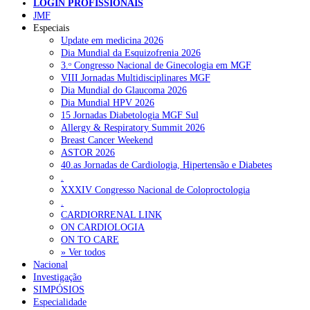
LOGIN PROFISSIONAIS
JMF
Especiais
NOTÍCIAS RECENTES
Update em medicina 2026
Dia Mundial da Esquizofrenia 2026
3.ᵒ Congresso Nacional de Ginecologia em MGF
Quase 11.900 jovens recorreram aos cheques psicólogo e
VIII Jornadas Multidisciplinares MGF
nutricionista no primeiro mês
7 de Agosto, 2026
Dia Mundial do Glaucoma 2026
Dia Mundial HPV 2026
ULS de Coimbra estreia cirurgia endoscópica do ouvido com
15 Jornadas Diabetologia MGF Sul
apoio robótico em Portugal
7 de Agosto, 2026
Allergy & Respiratory Summit 2026
Breast Cancer Weekend
Enfermeiros exigem esclarecimentos sobre eventual gestão
ASTOR 2026
privada da ULS do Algarve
7 de Agosto, 2026
40.as Jornadas de Cardiologia, Hipertensão e Diabetes
.
Ordem dos Médicos alerta para riscos no novo sistema de acesso
XXXIV Congresso Nacional de Coloproctologia
a consultas e cirurgias
7 de Agosto, 2026
.
CARDIORRENAL LINK
Portugal está a formar os médicos de que precisa?
6 de Agosto,
ON CARDIOLOGIA
2026
ON TO CARE
» Ver todos
Nacional
Investigação
NOTÍCIAS MAIS LIDAS
SIMPÓSIOS
Especialidade
Enfermagem Forense. “Da urgência ao tribunal, cada