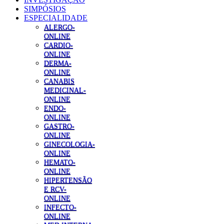
SIMPÓSIOS
ESPECIALIDADE
ALERGO-
ONLINE
CARDIO-
ONLINE
DERMA-
ONLINE
CANABIS
MEDICINAL-
ONLINE
ENDO-
ONLINE
GASTRO-
ONLINE
GINECOLOGIA-
ONLINE
HEMATO-
ONLINE
HIPERTENSÃO
E RCV-
ONLINE
INFECTO-
ONLINE