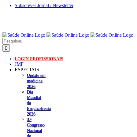
Skip
Subscrever Jornal / Newsletter
to
content
Pesquisar
LOGIN PROFISSIONAIS
JMF
ESPECIAIS
Update em
medicina
2026
Dia
Mundial
da
Esquizofrenia
2026
3.ᵒ
Congresso
Nacional
de