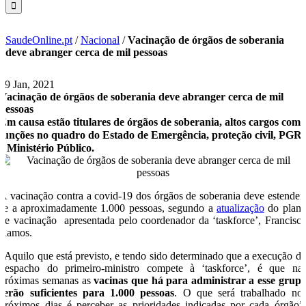
SaudeOnline.pt
/
Nacional
/
Vacinação de órgãos de soberania
deve abranger cerca de mil pessoas
29 Jan, 2021
Vacinação de órgãos de soberania deve abranger cerca de mil
pessoas
Em causa estão titulares de órgãos de soberania, altos cargos com
funções no quadro do Estado de Emergência, proteção civil, PGR
e Ministério Público.
A vacinação contra a covid-19 dos órgãos de soberania deve estender
se a aproximadamente 1.000 pessoas, segundo a
atualização
do plan
de vacinação apresentada pelo coordenador da ‘taskforce’, Francisc
Ramos.
“Aquilo que está previsto, e tendo sido determinado que a execução d
despacho do primeiro-ministro compete à ‘taskforce’, é que na
próximas semanas as
vacinas que há para administrar a esse grup
serão suficientes para 1.000 pessoas
. O que será trabalhado no
próximos dias é perceber as prioridades indicadas por cada órgão”