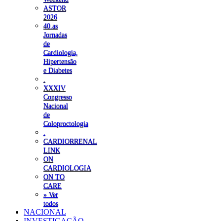
ASTOR
2026
40.as
Jornadas
de
Cardiologia,
Hipertensão
e Diabetes
.
XXXIV
Congresso
Nacional
de
Coloproctologia
.
CARDIORRENAL
LINK
ON
CARDIOLOGIA
ON TO
CARE
» Ver
todos
NACIONAL
INVESTIGAÇÃO