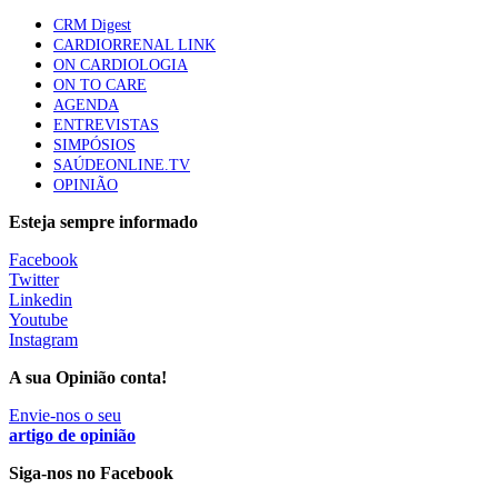
apresentavam níveis elevados de Lp(a), revela estudo
CRM Digest
88 visualizações
CARDIORRENAL LINK
ON CARDIOLOGIA
ON TO CARE
AGENDA
Trodelvy aprovado para primeira linha no cancro da
ENTREVISTAS
mama triplo negativo metastático em doentes não
SIMPÓSIOS
elegíveis para inibidores PD-(L)1
SAÚDEONLINE.TV
61 visualizações
OPINIÃO
Esteja sempre informado
MAIS NOTÍCIAS
Facebook
Twitter
Linkedin
Quase 11.900 jovens recorreram aos cheques psicólogo e
Youtube
nutricionista no primeiro mês
Instagram
7 Ago, 2026
|
0 Comments
A sua Opinião conta!
Envie-nos o seu
ULS de Coimbra estreia cirurgia endoscópica do ouvido com
artigo de opinião
apoio robótico em Portugal
Siga-nos no Facebook
7 Ago, 2026
|
0 Comments