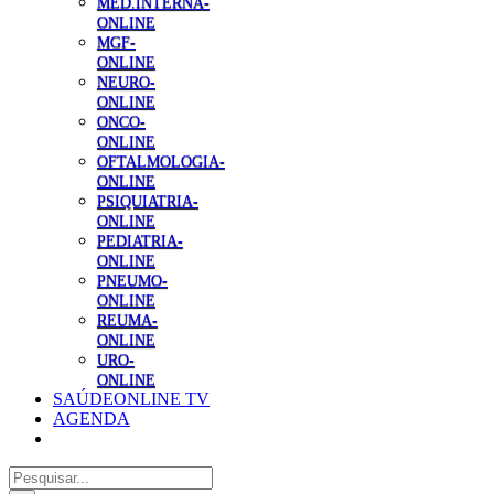
MED.INTERNA-
ONLINE
MGF-
ONLINE
NEURO-
ONLINE
ONCO-
ONLINE
OFTALMOLOGIA-
ONLINE
PSIQUIATRIA-
ONLINE
PEDIATRIA-
ONLINE
PNEUMO-
ONLINE
REUMA-
ONLINE
URO-
ONLINE
SAÚDEONLINE TV
AGENDA
Pesquisar