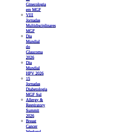
Ginecologia
em MGF
VIII
Jornadas
Multidisciplinares
MGF
Dia
Mundial
do
Glaucoma
2026
Dia
Mundial
HPV 2026
15
Jornadas
Diabetologia
MGF Sul
Allergy &
Respiratory
Summit
2026
Breast
Cancer
Weekend