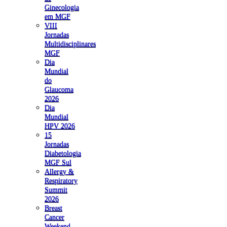
Ginecologia
em MGF
VIII
Jornadas
Multidisciplinares
MGF
Dia
Mundial
do
Glaucoma
2026
Dia
Mundial
HPV 2026
15
Jornadas
Diabetologia
MGF Sul
Allergy &
Respiratory
Summit
2026
Breast
Cancer
Weekend