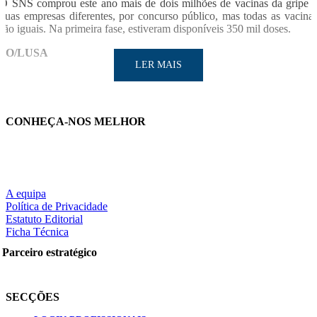
O SNS comprou este ano mais de dois milhões de vacinas da gripe 
duas empresas diferentes, por concurso público, mas todas as vacina
são iguais. Na primeira fase, estiveram disponíveis 350 mil doses.
SO/LUSA
LER MAIS
CONHEÇA-NOS MELHOR
LER MAIS
A equipa
Política de Privacidade
Estatuto Editorial
Partilhe nas redes sociais:
Ficha Técnica
Parceiro estratégico
Pesquisar
SECÇÕES