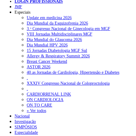
LOGIN PROFISSIONAIS
NOTÍCIAS RECENTES
JMF
Especiais
Update em medicina 2026
Quase 11.900 jovens recorreram aos cheques psicólogo e
Dia Mundial da Esquizofrenia 2026
nutricionista no primeiro mês
7 de Agosto, 2026
3.ᵒ Congresso Nacional de Ginecologia em MGF
VIII Jornadas Multidisciplinares MGF
ULS de Coimbra estreia cirurgia endoscópica do ouvido com
Dia Mundial do Glaucoma 2026
apoio robótico em Portugal
7 de Agosto, 2026
Dia Mundial HPV 2026
15 Jornadas Diabetologia MGF Sul
Enfermeiros exigem esclarecimentos sobre eventual gestão
Allergy & Respiratory Summit 2026
privada da ULS do Algarve
7 de Agosto, 2026
Breast Cancer Weekend
ASTOR 2026
Ordem dos Médicos alerta para riscos no novo sistema de acesso
40.as Jornadas de Cardiologia, Hipertensão e Diabetes
a consultas e cirurgias
7 de Agosto, 2026
.
XXXIV Congresso Nacional de Coloproctologia
Portugal está a formar os médicos de que precisa?
6 de Agosto,
.
2026
CARDIORRENAL LINK
ON CARDIOLOGIA
ON TO CARE
» Ver todos
NOTÍCIAS MAIS LIDAS
Nacional
Investigação
Enfermagem Forense. “Da urgência ao tribunal, cada
SIMPÓSIOS
gesto conta e cada profissional faz a diferença”
Especialidade
203 visualizações