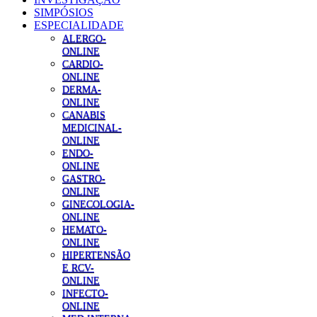
SIMPÓSIOS
ESPECIALIDADE
ALERGO-
ONLINE
CARDIO-
ONLINE
DERMA-
ONLINE
CANABIS
MEDICINAL-
ONLINE
ENDO-
ONLINE
GASTRO-
ONLINE
GINECOLOGIA-
ONLINE
HEMATO-
ONLINE
HIPERTENSÃO
E RCV-
ONLINE
INFECTO-
ONLINE