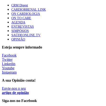
CRM Digest
CARDIORRENAL LINK
ON CARDIOLOGIA
Trodelvy aprovado para primeira linha no cancro da
ON TO CARE
mama triplo negativo metastático em doentes não
AGENDA
elegíveis para inibidores PD-(L)1
ENTREVISTAS
61 visualizações
SIMPÓSIOS
SAÚDEONLINE.TV
OPINIÃO
MAIS NOTÍCIAS
Esteja sempre informado
Facebook
Quase 11.900 jovens recorreram aos cheques psicólogo e
Twitter
nutricionista no primeiro mês
Linkedin
7 Ago, 2026
|
0 Comments
Youtube
Instagram
A sua Opinião conta!
ULS de Coimbra estreia cirurgia endoscópica do ouvido com
apoio robótico em Portugal
Envie-nos o seu
artigo de opinião
7 Ago, 2026
|
0 Comments
Siga-nos no Facebook