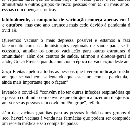
administrada a outros grupos de risco: pessoas com 65 ou mais anos 
pessoas com doenças crónicas.
Habitualmente, a campanha de vacinação começa apenas em 1
de outubro
, mas este ano arrancou mais cedo devido à pandemia d
covid-19.
“Queremos vacinar o mais depressa possível e estamos a faze
planeamento com as administrações regionais de saúde para, se fo
necessário, ampliar os pontos vacinação para outras estruturas d
comunidade” além dos centros de saúde, afirmou a diretora-geral d
Saúde, Graça Freitas quando anunciou a época da vacinação deste ano
Graça Freitas apelou a todas as pessoas que tiverem indicação médic
para que se vacinem, salientando que este ano, com a pandemia, 
“ainda mais importante que o façam”.
Havendo a covid-19 “convém não ter outras infeções respiratórias qu
se possam confundir com covid e que obriguem a fazer um diagnóstic
para ver se as pessoas têm covid ou têm gripe”, referiu.
Além das vacinas gratuitas para as pessoas incluídas nos grupos d
risco, haverá vacinas à venda nas farmácias que podem ser comprada
com receita médica e são comparticipadas.