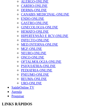
ALERGO-ONLINE
CARDIO-ONLINE
DERMA-ONLINE
CANABIS MEDICINAL-ONLINE
1.º Episódio do Podcast “Frequência Cardio – Sintoniza
ENDO-ONLINE
te na Insuficiência Cardíaca” da Bayer
GASTRO-ONLINE
169 visualizações
GINECOLOGIA-ONLINE
HEMATO-ONLINE
HIPERTENSÃO E RCV-ONLINE
INFECTO-ONLINE
Alguns milhares de utentes podem ficar sem médico de
MED.INTERNA-ONLINE
família com nova regras do registo, alerta associação
MGF-ONLINE
132 visualizações
NEURO-ONLINE
ONCO-ONLINE
OFTALMOLOGIA-ONLINE
PSIQUIATRIA-ONLINE
PEDIATRIA-ONLINE
“Os programas de rastreio do cancro do pulmão são
PNEUMO-ONLINE
custo-efetivos e representam um investimento
REUMA-ONLINE
sustentável para os sistemas de saúde”
URO-ONLINE
93 visualizações
SaúdeOnline TV
Agenda
Pesquisar
Quase quatro em cada dez doentes com enfarte
apresentavam níveis elevados de Lp(a), revela estudo
LINKS RÁPIDOS
87 visualizações