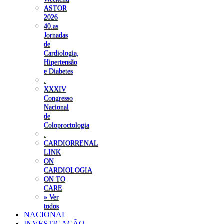
ASTOR
2026
40.as
Jornadas
de
Cardiologia,
Hipertensão
e Diabetes
.
XXXIV
Congresso
Nacional
de
Coloproctologia
.
CARDIORRENAL
LINK
ON
CARDIOLOGIA
ON TO
CARE
» Ver
todos
NACIONAL
INVESTIGAÇÃO