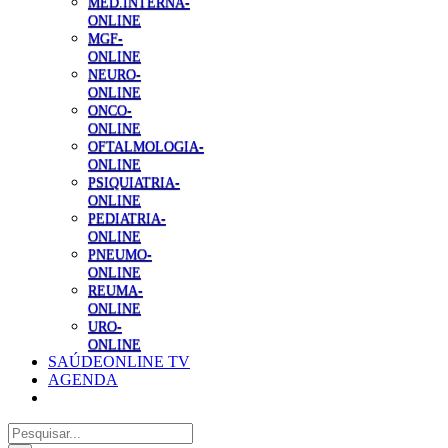
MED.INTERNA-
ONLINE
MGF-
ONLINE
NEURO-
ONLINE
ONCO-
ONLINE
OFTALMOLOGIA-
ONLINE
PSIQUIATRIA-
ONLINE
PEDIATRIA-
ONLINE
PNEUMO-
ONLINE
REUMA-
ONLINE
URO-
ONLINE
SAÚDEONLINE TV
AGENDA
Pesquisar