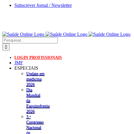
Skip
Subscrever Jornal / Newsletter
to
content
Pesquisar
LOGIN PROFISSIONAIS
JMF
ESPECIAIS
Update em
medicina
2026
Dia
Mundial
da
Esquizofrenia
2026
3.ᵒ
Congresso
Nacional
de