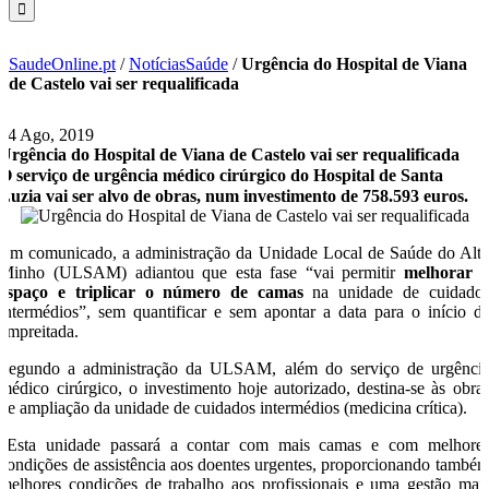
SaudeOnline.pt
/
NotíciasSaúde
/
Urgência do Hospital de Viana
de Castelo vai ser requalificada
14 Ago, 2019
Urgência do Hospital de Viana de Castelo vai ser requalificada
O serviço de urgência médico cirúrgico do Hospital de Santa
Luzia vai ser alvo de obras, num investimento de 758.593 euros.
Em comunicado, a administração da Unidade Local de Saúde do Alt
Minho (ULSAM) adiantou que esta fase “vai permitir
melhorar 
espaço e triplicar o número de camas
na unidade de cuidado
intermédios”, sem quantificar e sem apontar a data para o início d
empreitada.
Segundo a administração da ULSAM, além do serviço de urgênci
médico cirúrgico, o investimento hoje autorizado, destina-se às obra
de ampliação da unidade de cuidados intermédios (medicina crítica).
“Esta unidade passará a contar com mais camas e com melhore
condições de assistência aos doentes urgentes, proporcionando també
melhores condições de trabalho aos profissionais e uma gestão mai