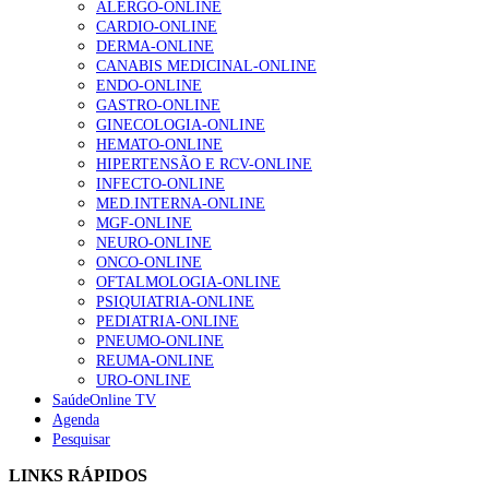
ALERGO-ONLINE
CARDIO-ONLINE
DERMA-ONLINE
Alguns milhares de utentes podem ficar sem médico de
CANABIS MEDICINAL-ONLINE
família com nova regras do registo, alerta associação
ENDO-ONLINE
175 visualizações
GASTRO-ONLINE
GINECOLOGIA-ONLINE
HEMATO-ONLINE
HIPERTENSÃO E RCV-ONLINE
Quase quatro em cada dez doentes com enfarte
INFECTO-ONLINE
apresentavam níveis elevados de Lp(a), revela estudo
MED.INTERNA-ONLINE
86 visualizações
MGF-ONLINE
NEURO-ONLINE
ONCO-ONLINE
OFTALMOLOGIA-ONLINE
“Os programas de rastreio do cancro do pulmão são
PSIQUIATRIA-ONLINE
custo-efetivos e representam um investimento
PEDIATRIA-ONLINE
sustentável para os sistemas de saúde”
PNEUMO-ONLINE
66 visualizações
REUMA-ONLINE
URO-ONLINE
SaúdeOnline TV
Agenda
Trodelvy aprovado para primeira linha no cancro da
Pesquisar
mama triplo negativo metastático em doentes não
elegíveis para inibidores PD-(L)1
LINKS RÁPIDOS
61 visualizações