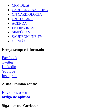
CRM Digest
CARDIORRENAL LINK
Especialistas defendem mais potássio na alimentação
ON CARDIOLOGIA
para ajudar a controlar a hipertensão
ON TO CARE
57 visualizações
AGENDA
ENTREVISTAS
SIMPÓSIOS
SAÚDEONLINE.TV
MAIS NOTÍCIAS
OPINIÃO
Esteja sempre informado
Sindicato diz que nova carreira de médicos dentistas reforça
Facebook
estabilidade no SNS
Twitter
6 Ago, 2026
|
0 Comments
Linkedin
Youtube
Instagram
Mais de 400 utentes beneficiaram de comparticipação reforçada
A sua Opinião conta!
para tratamentos de infertilidade na Madeira
6 Ago, 2026
Envie-nos o seu
|
0 Comments
artigo de opinião
Siga-nos no Facebook