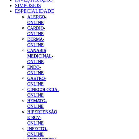
SIMPÓSIOS
ESPECIALIDADE
ALERGO-
ONLINE
CARDIO-
ONLINE
DERMA-
ONLINE
CANABIS
MEDICINAL-
ONLINE
ENDO-
ONLINE
GASTRO-
ONLINE
GINECOLOGIA-
ONLINE
HEMATO-
ONLINE
HIPERTENSÃO
E RCV-
ONLINE
INFECTO-
ONLINE