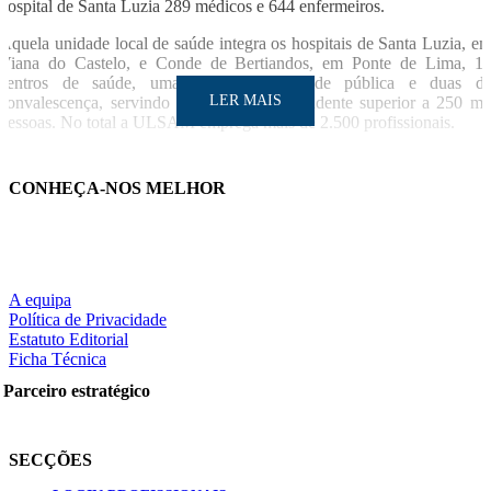
hospital de Santa Luzia 289 médicos e 644 enfermeiros.
Aquela unidade local de saúde integra os hospitais de Santa Luzia, e
Viana do Castelo, e Conde de Bertiandos, em Ponte de Lima, 1
centros de saúde, uma unidade de saúde pública e duas d
LER MAIS
convalescença, servindo uma população residente superior a 250 mi
pessoas. No total a ULSAM emprega mais de 2.500 profissionais.
SO/LUSA
CONHEÇA-NOS MELHOR
LER MAIS
A equipa
Política de Privacidade
Partilhe nas redes sociais:
Estatuto Editorial
Ficha Técnica
Parceiro estratégico
Pesquisar
SECÇÕES