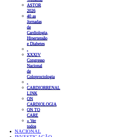
ASTOR
2026
40.as
Jornadas
de
Cardiologia,
Hipertensão
e Diabetes
.
XXXIV
Congresso
Nacional
de
Coloproctologia
.
CARDIORRENAL
LINK
ON
CARDIOLOGIA
ON TO
CARE
» Ver
todos
NACIONAL
INVESTIGAÇÃO