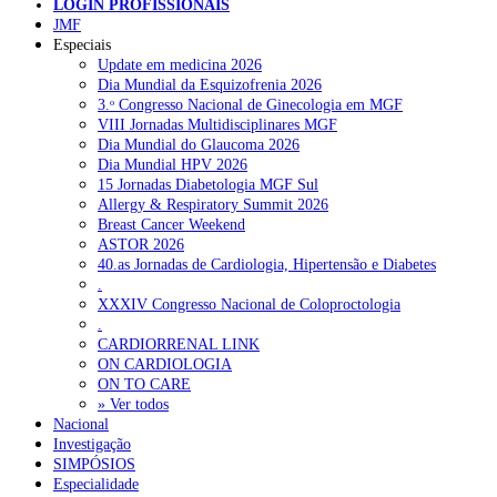
NOTÍCIAS RECENTES
LOGIN PROFISSIONAIS
JMF
Especiais
SCORA X-Change Portugal promove formação internacional
Update em medicina 2026
em saúde sexual e reprodutiva
6 de Agosto, 2026
Dia Mundial da Esquizofrenia 2026
3.ᵒ Congresso Nacional de Ginecologia em MGF
ANEM reúne com coordenador do Pacto Estratégico para a
VIII Jornadas Multidisciplinares MGF
Saúde
6 de Agosto, 2026
Dia Mundial do Glaucoma 2026
Dia Mundial HPV 2026
Sindicato diz que nova carreira de médicos dentistas reforça
15 Jornadas Diabetologia MGF Sul
estabilidade no SNS
6 de Agosto, 2026
Allergy & Respiratory Summit 2026
Breast Cancer Weekend
Mais de 400 utentes beneficiaram de comparticipação reforçada
ASTOR 2026
para tratamentos de infertilidade na Madeira
6 de Agosto, 2026
40.as Jornadas de Cardiologia, Hipertensão e Diabetes
.
Sindicato acusa ULS São João de negar direitos de parentalidad
XXXIV Congresso Nacional de Coloproctologia
aos médicos
6 de Agosto, 2026
.
CARDIORRENAL LINK
ON CARDIOLOGIA
NOTÍCIAS MAIS LIDAS
ON TO CARE
» Ver todos
Nacional
Enfermagem Forense. “Da urgência ao tribunal, cada
Investigação
gesto conta e cada profissional faz a diferença”
SIMPÓSIOS
202 visualizações
Especialidade