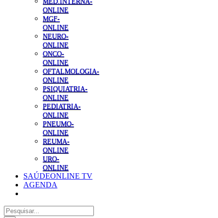
MED.INTERNA-
ONLINE
MGF-
ONLINE
NEURO-
ONLINE
ONCO-
ONLINE
OFTALMOLOGIA-
ONLINE
PSIQUIATRIA-
ONLINE
PEDIATRIA-
ONLINE
PNEUMO-
ONLINE
REUMA-
ONLINE
URO-
ONLINE
SAÚDEONLINE TV
AGENDA
Pesquisar