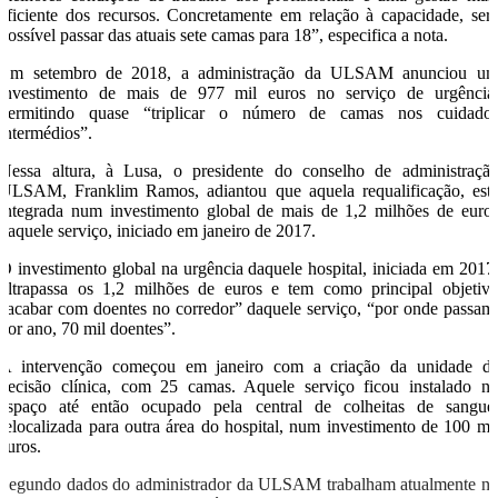
eficiente dos recursos. Concretamente em relação à capacidade, ser
possível passar das atuais sete camas para 18”, especifica a nota.
Em setembro de 2018, a administração da ULSAM anunciou u
investimento de mais de 977 mil euros no serviço de urgência
permitindo quase “triplicar o número de camas nos cuidado
intermédios”.
Nessa altura, à Lusa, o presidente do conselho de administraçã
ULSAM, Franklim Ramos, adiantou que aquela requalificação, est
integrada num investimento global de mais de 1,2 milhões de euro
naquele serviço, iniciado em janeiro de 2017.
O investimento global na urgência daquele hospital, iniciada em 2017
ultrapassa os 1,2 milhões de euros e tem como principal objetiv
“acabar com doentes no corredor” daquele serviço, “por onde passam
por ano, 70 mil doentes”.
A intervenção começou em janeiro com a criação da unidade d
decisão clínica, com 25 camas. Aquele serviço ficou instalado n
espaço até então ocupado pela central de colheitas de sangue
relocalizada para outra área do hospital, num investimento de 100 mi
euros.
Segundo dados do administrador da ULSAM trabalham atualmente n