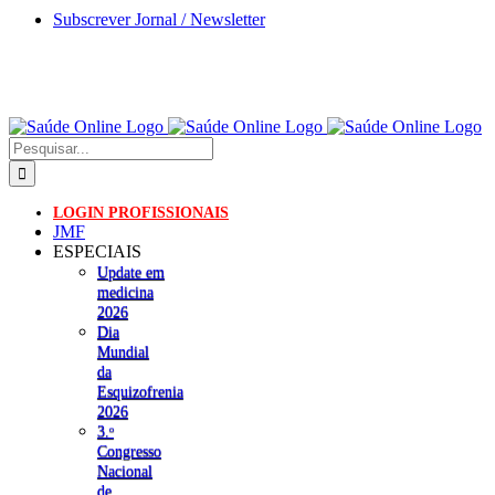
Skip
Subscrever Jornal / Newsletter
to
content
Pesquisar
LOGIN PROFISSIONAIS
JMF
ESPECIAIS
Update em
medicina
2026
Dia
Mundial
da
Esquizofrenia
2026
3.ᵒ
Congresso
Nacional
de