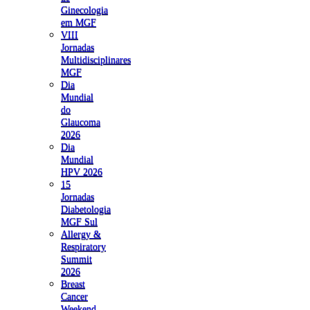
Ginecologia
em MGF
VIII
Jornadas
Multidisciplinares
MGF
Dia
Mundial
do
Glaucoma
2026
Dia
Mundial
HPV 2026
15
Jornadas
Diabetologia
MGF Sul
Allergy &
Respiratory
Summit
2026
Breast
Cancer
Weekend