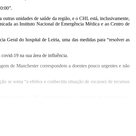
20:00”.
a outras unidades de saúde da região, e o CHL está, inclusivamente,
municada ao Instituto Nacional de Emergência Médica e ao Centro de
a Geral do hospital de Leiria, uma das medidas para “resolver as
 covid-19 na sua área de influência.
iagem de Manchester correspondem a doentes pouco urgentes e não
ão se soma “a efetiva e conhecida situação de escassez de recursos
 naquela data o CHL, sustentando que à “dificuldade assumida das
stas que, a par dos generalistas, asseguram” aquele serviço 24 sobre
Notícia Relacionada