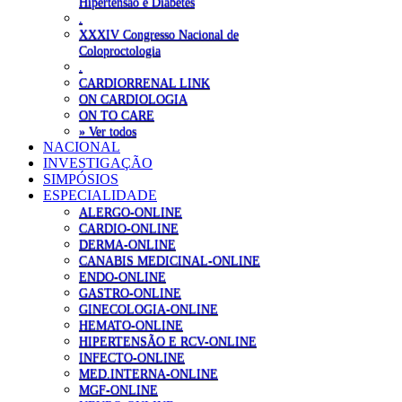
Hipertensão e Diabetes
.
XXXIV Congresso Nacional de
Coloproctologia
.
CARDIORRENAL LINK
ON CARDIOLOGIA
ON TO CARE
» Ver todos
NACIONAL
INVESTIGAÇÃO
SIMPÓSIOS
ESPECIALIDADE
ALERGO-ONLINE
CARDIO-ONLINE
DERMA-ONLINE
CANABIS MEDICINAL-ONLINE
ENDO-ONLINE
GASTRO-ONLINE
GINECOLOGIA-ONLINE
HEMATO-ONLINE
HIPERTENSÃO E RCV-ONLINE
INFECTO-ONLINE
MED.INTERNA-ONLINE
MGF-ONLINE