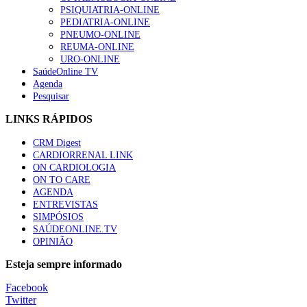
“Os programas de rastreio do cancro do pulmão são custo-ef
PSIQUIATRIA-ONLINE
93 visualizações
PEDIATRIA-ONLINE
PNEUMO-ONLINE
REUMA-ONLINE
URO-ONLINE
SaúdeOnline TV
Agenda
Quase quatro em cada dez doentes com enfarte apresentavam
Pesquisar
87 visualizações
LINKS RÁPIDOS
CRM Digest
CARDIORRENAL LINK
Trodelvy aprovado para primeira linha no cancro da mama tr
ON CARDIOLOGIA
61 visualizações
ON TO CARE
AGENDA
ENTREVISTAS
SIMPÓSIOS
SAÚDEONLINE.TV
MAIS NOTÍCIAS
OPINIÃO
Quase 11.900 jovens recorreram aos cheques psicólogo e nutricio
Esteja sempre informado
7 Ago, 2026
|
0 Comments
Facebook
Twitter