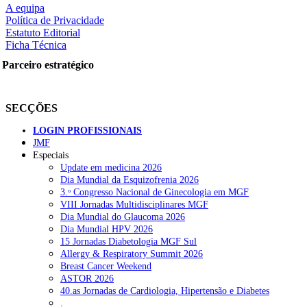
A equipa
Política de Privacidade
Estatuto Editorial
Ficha Técnica
rtilhe nas redes sociais:
Parceiro estratégico
SECÇÕES
LOGIN PROFISSIONAIS
JMF
squisar
Especiais
Update em medicina 2026
Dia Mundial da Esquizofrenia 2026
OTÍCIAS RECENTES
3.ᵒ Congresso Nacional de Ginecologia em MGF
VIII Jornadas Multidisciplinares MGF
Dia Mundial do Glaucoma 2026
Quase 11.900 jovens recorreram aos cheques psicólogo e nutricioni
Dia Mundial HPV 2026
15 Jornadas Diabetologia MGF Sul
ULS de Coimbra estreia cirurgia endoscópica do ouvido com apoio
Allergy & Respiratory Summit 2026
Breast Cancer Weekend
Enfermeiros exigem esclarecimentos sobre eventual gestão privad
ASTOR 2026
40.as Jornadas de Cardiologia, Hipertensão e Diabetes
Ordem dos Médicos alerta para riscos no novo sistema de acesso a c
.