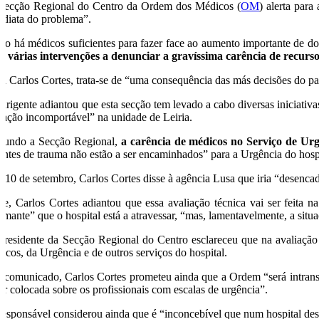
Secção Regional do Centro da Ordem dos Médicos (
OM
) alerta para
ediata do problema”.
ão há médicos suficientes para fazer face ao aumento importante de do
do várias intervenções a denunciar a gravíssima carência de recurs
ra Carlos Cortes, trata-se de “uma consequência das más decisões do p
dirigente adiantou que esta secção tem levado a cabo diversas iniciativ
tuação incomportável” na unidade de Leiria.
gundo a Secção Regional,
a carência de médicos no Serviço de Urgê
entes de trauma não estão a ser encaminhados” para a Urgência do hospi
 10 de setembro, Carlos Cortes disse à agência Lusa que iria “desencade
je, Carlos Cortes adiantou que essa avaliação técnica vai ser feita 
armante” que o hospital está a atravessar, “mas, lamentavelmente, a situa
presidente da Secção Regional do Centro esclareceu que na avaliação 
nicos, da Urgência e de outros serviços do hospital.
 comunicado, Carlos Cortes prometeu ainda que a Ordem “será intransig
ser colocada sobre os profissionais com escalas de urgência”.
responsável considerou ainda que é “inconcebível que num hospital desta