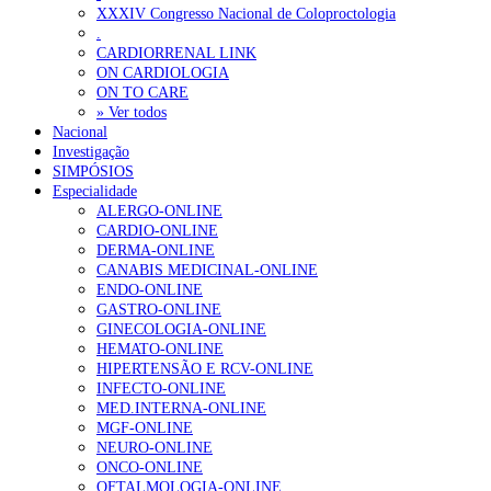
XXXIV Congresso Nacional de Coloproctologia
Portugal está a formar os médicos de que precisa?
6 de Agosto, 202
.
CARDIORRENAL LINK
ON CARDIOLOGIA
OTÍCIAS MAIS LIDAS
ON TO CARE
» Ver todos
Nacional
Enfermagem Forense. “Da urgência ao tribunal, cada gesto c
Investigação
203 visualizações
SIMPÓSIOS
Especialidade
ALERGO-ONLINE
CARDIO-ONLINE
DERMA-ONLINE
1.º Episódio do Podcast “Frequência Cardio – Sintoniza-te 
CANABIS MEDICINAL-ONLINE
169 visualizações
ENDO-ONLINE
GASTRO-ONLINE
GINECOLOGIA-ONLINE
HEMATO-ONLINE
HIPERTENSÃO E RCV-ONLINE
Alguns milhares de utentes podem ficar sem médico de famíl
INFECTO-ONLINE
132 visualizações
MED.INTERNA-ONLINE
MGF-ONLINE
NEURO-ONLINE
ONCO-ONLINE
OFTALMOLOGIA-ONLINE