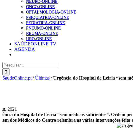
NEURO-ONLINE
ONCO-ONLINE
OFTALMOLOGIA-ONLINE
PSIQUIATRIA-ONLINE
PEDIATRIA-ONLINE
PNEUMO-ONLINE
REUMA-ONLINE
URO-ONLINE
SAÚDEONLINE TV
AGENDA
Pesquisar
SaudeOnline.pt
/
Últimas
/
Urgência do Hospital de Leiria “sem mé
Out, 2021
gência do Hospital de Leiria “sem médicos suficientes”. Ordem pe
dem dos Médicos do Centro relembra as várias intervenções feita a