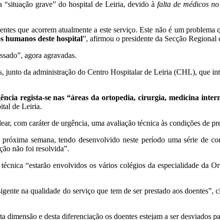
 a “situação grave” do hospital de Leiria, devido à
falta de médicos no
entes que acorrem atualmente a este serviço. Este não é um problema 
os humanos deste hospital
”, afirmou o presidente da Secção Regiona
assado”, agora agravadas.
as, junto da administração do Centro Hospitalar de Leiria (CHL), que in
ncia regista-se nas “áreas da ortopedia, cirurgia, medicina intern
tal de Leiria.
ar, com caráter de urgência, uma avaliação técnica às condições de pre
na próxima semana, tendo desenvolvido neste período uma série de co
ção não foi resolvida”.
técnica “estarão envolvidos os vários colégios da especialidade da Or
ente na qualidade do serviço que tem de ser prestado aos doentes”, c
 dimensão e desta diferenciação os doentes estejam a ser desviados par