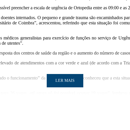
vel preencher a escala de urgência de Ortopedia entre as 09:00 e as 
os doentes internados. O pequeno e grande trauma são encaminhados par
ersitário de Coimbra”, acrescentou, referindo que esta situação foi co
médicos generalistas para exercício de funções no serviço de Urgênci
 de utentes”.
resposta dos centros de saúde da região e o aumento do número de casos
elevado de atendimentos com a cor verde e azul (de acordo com a Tr
onado o funcionamento” da Urgência, o CHL reconheceu que a esta situaç
LER MAIS
 para 36 vagas, até agora só foi possível ocupar 19 vagas”, lembrou
crescia “o cansaço manifestado pelos internistas, cirurgiões e ortopedi
LER MAIS