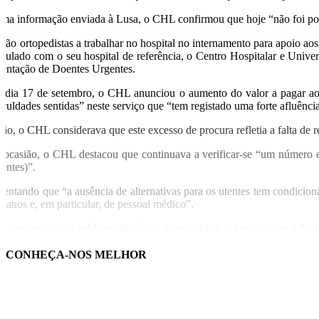
ma informação enviada à Lusa, o CHL confirmou que hoje “não foi possí
stão ortopedistas a trabalhar no hospital no internamento para apoio a
ticulado com o seu hospital de referência, o Centro Hospitalar e Univ
ientação de Doentes Urgentes.
 dia 17 de setembro, o CHL anunciou o aumento do valor a pagar aos 
ficuldades sentidas” neste serviço que “tem registado uma forte afluência
tão, o CHL considerava que este excesso de procura refletia a falta de 
 ocasião, o CHL destacou que continuava a verificar-se “um número 
gentes)”.
lientando que “a ausência de alternativas para os utentes tem condici
manos e, em particular, de pessoal médico”.
o concurso para médicos de várias especialidades, lançado em julho,
presas externas em contratar médicos generalistas” para esta Urgência a
 horas, em regime presencial, todo o ano.
CONHEÇA-NOS MELHOR
USA