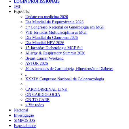
LOGIN PROFISSIONAIS
JMF
Especiais
Update em medicina 2026
Dia Mundial da Esquizofrenia 2026
3.ᵒ Congresso Nacional de Ginecologia em MGF
Pesquisar
VIII Jornadas Multidisciplinares MGF
Dia Mundial do Glaucoma 2026
Dia Mundial HPV 2026
15 Jornadas Diabetologia MGF Sul
NOTÍCIAS RECENTES
Allergy & Respiratory Summit 2026
Breast Cancer Weekend
Quase 11.900 jovens recorreram aos cheques psicólogo e
ASTOR 2026
nutricionista no primeiro mês
7 de Agosto, 2026
40.as Jornadas de Cardiologia, Hipertensão e Diabetes
.
ULS de Coimbra estreia cirurgia endoscópica do ouvido com
XXXIV Congresso Nacional de Coloproctologia
apoio robótico em Portugal
.
7 de Agosto, 2026
CARDIORRENAL LINK
ON CARDIOLOGIA
Enfermeiros exigem esclarecimentos sobre eventual gestão
ON TO CARE
privada da ULS do Algarve
7 de Agosto, 2026
» Ver todos
Nacional
Ordem dos Médicos alerta para riscos no novo sistema de acesso
Investigação
a consultas e cirurgias
7 de Agosto, 2026
SIMPÓSIOS
Especialidade
Portugal está a formar os médicos de que precisa?
6 de Agosto,