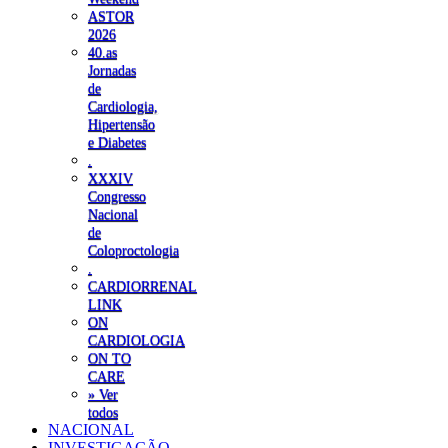
ASTOR
2026
40.as
Jornadas
de
Cardiologia,
Hipertensão
e Diabetes
.
XXXIV
Congresso
Nacional
de
Coloproctologia
.
CARDIORRENAL
LINK
ON
CARDIOLOGIA
ON TO
CARE
» Ver
todos
NACIONAL
INVESTIGAÇÃO