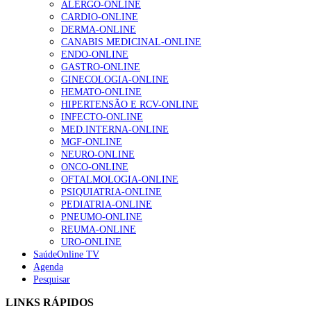
ALERGO-ONLINE
2026
CARDIO-ONLINE
DERMA-ONLINE
CANABIS MEDICINAL-ONLINE
NOTÍCIAS MAIS LIDAS
ENDO-ONLINE
GASTRO-ONLINE
Enfermagem Forense. “Da urgência ao tribunal, cada
GINECOLOGIA-ONLINE
gesto conta e cada profissional faz a diferença”
HEMATO-ONLINE
203 visualizações
HIPERTENSÃO E RCV-ONLINE
INFECTO-ONLINE
MED.INTERNA-ONLINE
MGF-ONLINE
NEURO-ONLINE
1.º Episódio do Podcast “Frequência Cardio – Sintoniza
ONCO-ONLINE
te na Insuficiência Cardíaca” da Bayer
OFTALMOLOGIA-ONLINE
169 visualizações
PSIQUIATRIA-ONLINE
PEDIATRIA-ONLINE
PNEUMO-ONLINE
REUMA-ONLINE
Alguns milhares de utentes podem ficar sem médico de
URO-ONLINE
família com nova regras do registo, alerta associação
SaúdeOnline TV
132 visualizações
Agenda
Pesquisar
LINKS RÁPIDOS
“Os programas de rastreio do cancro do pulmão são