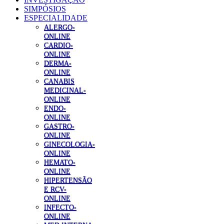
SIMPÓSIOS
ESPECIALIDADE
ALERGO-
ONLINE
CARDIO-
ONLINE
DERMA-
ONLINE
CANABIS
MEDICINAL-
ONLINE
ENDO-
ONLINE
GASTRO-
ONLINE
GINECOLOGIA-
ONLINE
HEMATO-
ONLINE
HIPERTENSÃO
E RCV-
ONLINE
INFECTO-
ONLINE