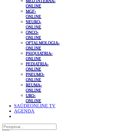
MED.INTERNA-
ONLINE
MGF-
ONLINE
NEURO-
ONLINE
ONCO-
ONLINE
OFTALMOLOGIA-
ONLINE
PSIQUIATRIA-
ONLINE
PEDIATRIA-
ONLINE
PNEUMO-
ONLINE
REUMA-
ONLINE
URO-
ONLINE
SAÚDEONLINE TV
AGENDA
Pesquisar