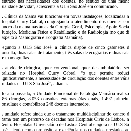
centrado nas necessidades dos doentes, no sentido de uma melho
qualidade de vida”, acrescenta a ULS São José em comunicado.
A Clínica da Mama vai funcionar em novas instalações, localizadas n
Hospital Curry Cabral, congregando o atendimento dos doentes co
cancro da mama nas áreas da Cirurgia Geral, Psicologia, Apoio Social
Nutrição, Medicina Física e Reabilitação e da Radiologia (no que di
respeito à Mamografia e Ecografia Mamária).
Segundo a ULS São José, a clínica dispõe de cinco gabinetes d
consulta, duas salas de tratamento, três salas de ecografias e duas sala
de mamografias.
A atividade cirúrgica, quer convencional, quer de ambulatório, ser
realizada no Hospital Curry Cabral, “o que permite reduzir
significativamente, a necessidade de circulação dos doentes entre vária
unidades da ULS São José”, adianta.
No ano passado, a Unidade Funcional de Patologia Mamária realizo
286 cirurgias, 8.053 consultas externas (das quais, 1.497 primeira
consultas) e contabilizou 248 doentes internados.
A unidade refere ainda que o tratamento multidisciplinar do cancro d
mama tem um percurso de décadas nos Hospitais Civis de Lisboa, n
Centro Hospitalar Universitário de Lisboa Central e agora na ULS Sã
José, “tendo como propósito a excelência nos cuidados prestados ao