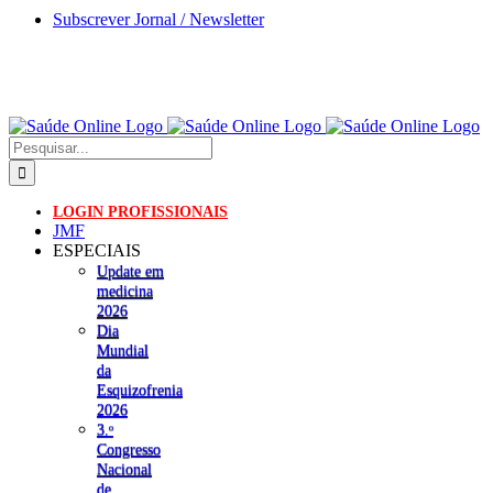
Skip
Subscrever Jornal / Newsletter
to
content
Pesquisar
LOGIN PROFISSIONAIS
JMF
ESPECIAIS
Update em
medicina
2026
Dia
Mundial
da
Esquizofrenia
2026
3.ᵒ
Congresso
Nacional
de