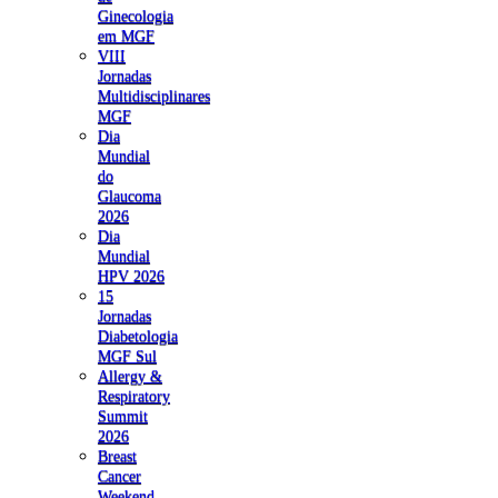
Ginecologia
em MGF
VIII
Jornadas
Multidisciplinares
MGF
Dia
Mundial
do
Glaucoma
2026
Dia
Mundial
HPV 2026
15
Jornadas
Diabetologia
MGF Sul
Allergy &
Respiratory
Summit
2026
Breast
Cancer
Weekend