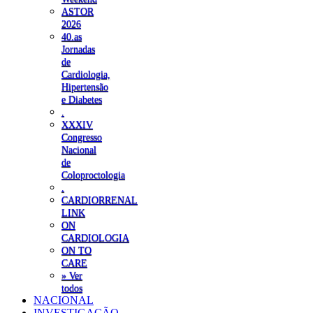
ASTOR
2026
40.as
Jornadas
de
Cardiologia,
Hipertensão
e Diabetes
.
XXXIV
Congresso
Nacional
de
Coloproctologia
.
CARDIORRENAL
LINK
ON
CARDIOLOGIA
ON TO
CARE
» Ver
todos
NACIONAL
INVESTIGAÇÃO