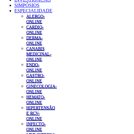
SIMPÓSIOS
ESPECIALIDADE
ALERGO-
ONLINE
CARDIO-
ONLINE
DERMA-
ONLINE
CANABIS
MEDICINAL-
ONLINE
ENDO-
ONLINE
GASTRO-
ONLINE
GINECOLOGIA-
ONLINE
HEMATO-
ONLINE
HIPERTENSÃO
E RCV-
ONLINE
INFECTO-
ONLINE