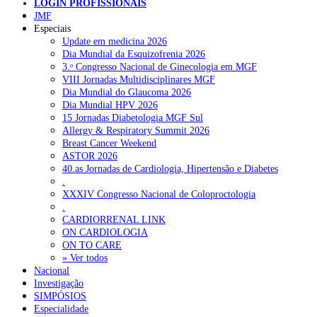
LOGIN PROFISSIONAIS
JMF
Especiais
Update em medicina 2026
Dia Mundial da Esquizofrenia 2026
3.ᵒ Congresso Nacional de Ginecologia em MGF
Pesquisar
VIII Jornadas Multidisciplinares MGF
Dia Mundial do Glaucoma 2026
Dia Mundial HPV 2026
15 Jornadas Diabetologia MGF Sul
NOTÍCIAS RECENTES
Allergy & Respiratory Summit 2026
Breast Cancer Weekend
Plataforma criada por estudantes apoia famílias após diagnóstico
ASTOR 2026
de demência
5 de Agosto, 2026
40.as Jornadas de Cardiologia, Hipertensão e Diabetes
.
ULS Alto Alentejo e IPO de Lisboa reforçam cooperação em
XXXIV Congresso Nacional de Coloproctologia
Oncologia, formação e investigação
.
5 de Agosto, 2026
CARDIORRENAL LINK
ON CARDIOLOGIA
Montenegro defende gestão pública ou privada para garantir
ON TO CARE
médicos de família
5 de Agosto, 2026
» Ver todos
Nacional
Governo admite cobrar taxas a utentes que recusem vaga em
Investigação
cuidados continuados
5 de Agosto, 2026
SIMPÓSIOS
Especialidade
Estudo aponta potencial da casca de maracujá-roxo no controlo