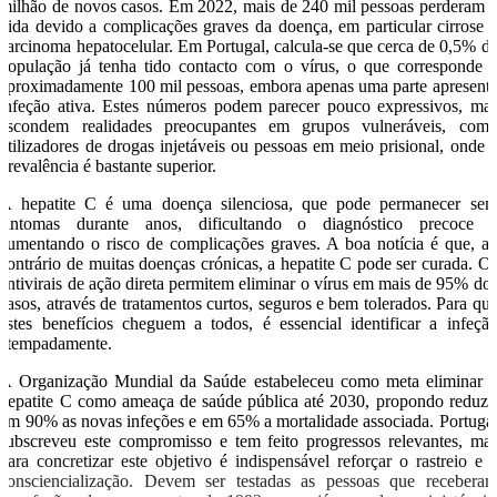
milhão de novos casos. Em 2022, mais de 240 mil pessoas perderam 
vida devido a complicações graves da doença, em particular cirrose 
carcinoma hepatocelular. Em Portugal, calcula-se que cerca de 0,5% d
população já tenha tido contacto com o vírus, o que corresponde 
aproximadamente 100 mil pessoas, embora apenas uma parte apresent
infeção ativa. Estes números podem parecer pouco expressivos, ma
escondem realidades preocupantes em grupos vulneráveis, com
utilizadores de drogas injetáveis ou pessoas em meio prisional, onde 
prevalência é bastante superior.
A hepatite C é uma doença silenciosa, que pode permanecer se
sintomas durante anos, dificultando o diagnóstico precoce 
aumentando o risco de complicações graves. A boa notícia é que, a
contrário de muitas doenças crónicas, a hepatite C pode ser curada. O
antivirais de ação direta permitem eliminar o vírus em mais de 95% do
casos, através de tratamentos curtos, seguros e bem tolerados. Para qu
estes benefícios cheguem a todos, é essencial identificar a infeçã
atempadamente.
A Organização Mundial da Saúde estabeleceu como meta eliminar 
hepatite C como ameaça de saúde pública até 2030, propondo reduzi
em 90% as novas infeções e em 65% a mortalidade associada. Portuga
subscreveu este compromisso e tem feito progressos relevantes, ma
para concretizar este objetivo é indispensável reforçar o rastreio e 
consciencialização. Devem ser testadas as pessoas que recebera