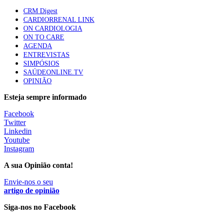
mama triplo negativo metastático em doentes não
CRM Digest
elegíveis para inibidores PD-(L)1
CARDIORRENAL LINK
58 visualizações
ON CARDIOLOGIA
ON TO CARE
AGENDA
1.º Episódio do Podcast “Frequência Cardio – Sintoniza
ENTREVISTAS
te na Insuficiência Cardíaca” da Bayer
SIMPÓSIOS
58 visualizações
SAÚDEONLINE.TV
OPINIÃO
Esteja sempre informado
Canábis medicinal e saúde mental
Facebook
53 visualizações
Twitter
Linkedin
Youtube
Instagram
MAIS NOTÍCIAS
A sua Opinião conta!
Tudo sobre branqueamento dentário
Envie-nos o seu
artigo de opinião
30 Nov, 2025
|
0 Comments
Siga-nos no Facebook
Quando o valor se torna o verdadeiro motor da saúde