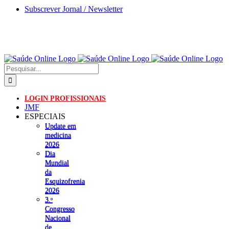
Skip
Subscrever Jornal / Newsletter
to
content
Pesquisar
LOGIN PROFISSIONAIS
JMF
ESPECIAIS
Update em
medicina
2026
Dia
Mundial
da
Esquizofrenia
2026
3.ᵒ
Congresso
Nacional
de