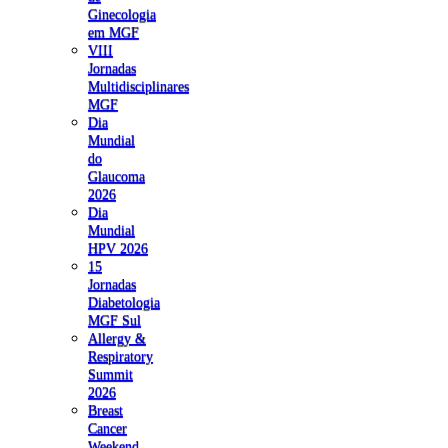
Ginecologia
em MGF
VIII
Jornadas
Multidisciplinares
MGF
Dia
Mundial
do
Glaucoma
2026
Dia
Mundial
HPV 2026
15
Jornadas
Diabetologia
MGF Sul
Allergy &
Respiratory
Summit
2026
Breast
Cancer
Weekend