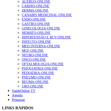
ALERGO-ONLINE
da inflamação da asma
5 de Agosto, 2026
CARDIO-ONLINE
DERMA-ONLINE
CANABIS MEDICINAL-ONLINE
NOTÍCIAS MAIS LIDAS
ENDO-ONLINE
GASTRO-ONLINE
Enfermagem Forense. “Da urgência ao tribunal, cada
GINECOLOGIA-ONLINE
gesto conta e cada profissional faz a diferença”
HEMATO-ONLINE
202 visualizações
HIPERTENSÃO E RCV-ONLINE
INFECTO-ONLINE
MED.INTERNA-ONLINE
MGF-ONLINE
NEURO-ONLINE
Alguns milhares de utentes podem ficar sem médico de
ONCO-ONLINE
família com nova regras do registo, alerta associação
OFTALMOLOGIA-ONLINE
167 visualizações
PSIQUIATRIA-ONLINE
PEDIATRIA-ONLINE
PNEUMO-ONLINE
REUMA-ONLINE
Quase quatro em cada dez doentes com enfarte
URO-ONLINE
apresentavam níveis elevados de Lp(a), revela estudo
SaúdeOnline TV
84 visualizações
Agenda
Pesquisar
LINKS RÁPIDOS
Trodelvy aprovado para primeira linha no cancro da