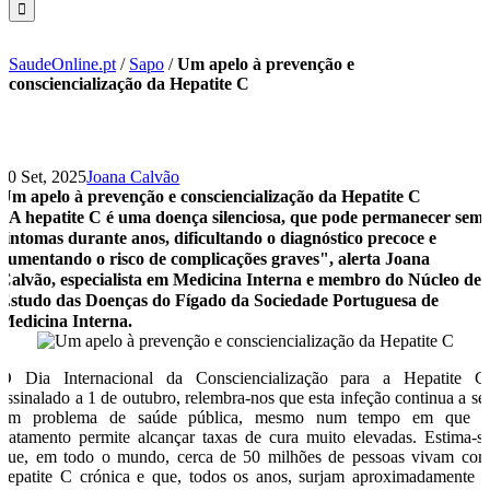
SaudeOnline.pt
/
Sapo
/
Um apelo à prevenção e
consciencialização da Hepatite C
30 Set, 2025
Joana Calvão
Um apelo à prevenção e consciencialização da Hepatite C
"A hepatite C é uma doença silenciosa, que pode permanecer sem
sintomas durante anos, dificultando o diagnóstico precoce e
aumentando o risco de complicações graves", alerta Joana
Calvão, especialista em Medicina Interna e membro do Núcleo de
Estudo das Doenças do Fígado da Sociedade Portuguesa de
Medicina Interna.
O Dia Internacional da Consciencialização para a Hepatite C
assinalado a 1 de outubro, relembra-nos que esta infeção continua a se
um problema de saúde pública, mesmo num tempo em que 
tratamento permite alcançar taxas de cura muito elevadas. Estima-s
que, em todo o mundo, cerca de 50 milhões de pessoas vivam co
hepatite C crónica e que, todos os anos, surjam aproximadamente 