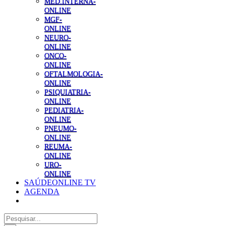
MED.INTERNA-
ONLINE
MGF-
ONLINE
NEURO-
ONLINE
ONCO-
ONLINE
OFTALMOLOGIA-
ONLINE
PSIQUIATRIA-
ONLINE
PEDIATRIA-
ONLINE
PNEUMO-
ONLINE
REUMA-
ONLINE
URO-
ONLINE
SAÚDEONLINE TV
AGENDA
Pesquisar