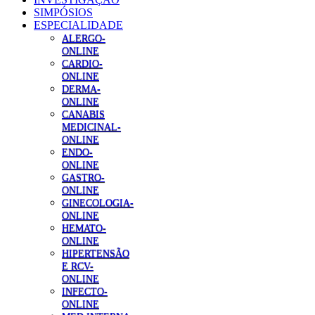
SIMPÓSIOS
ESPECIALIDADE
ALERGO-
ONLINE
CARDIO-
ONLINE
DERMA-
ONLINE
CANABIS
MEDICINAL-
ONLINE
ENDO-
ONLINE
GASTRO-
ONLINE
GINECOLOGIA-
ONLINE
HEMATO-
ONLINE
HIPERTENSÃO
E RCV-
ONLINE
INFECTO-
ONLINE