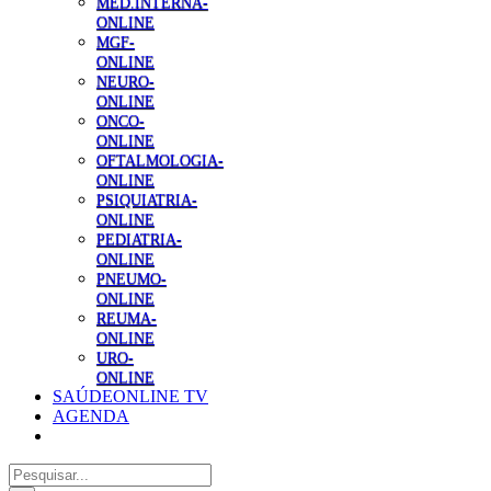
MED.INTERNA-
ONLINE
MGF-
ONLINE
NEURO-
ONLINE
ONCO-
ONLINE
OFTALMOLOGIA-
ONLINE
PSIQUIATRIA-
ONLINE
PEDIATRIA-
ONLINE
PNEUMO-
ONLINE
REUMA-
ONLINE
URO-
ONLINE
SAÚDEONLINE TV
AGENDA
Pesquisar