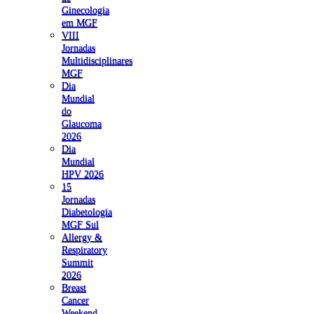
Ginecologia
em MGF
VIII
Jornadas
Multidisciplinares
MGF
Dia
Mundial
do
Glaucoma
2026
Dia
Mundial
HPV 2026
15
Jornadas
Diabetologia
MGF Sul
Allergy &
Respiratory
Summit
2026
Breast
Cancer
Weekend