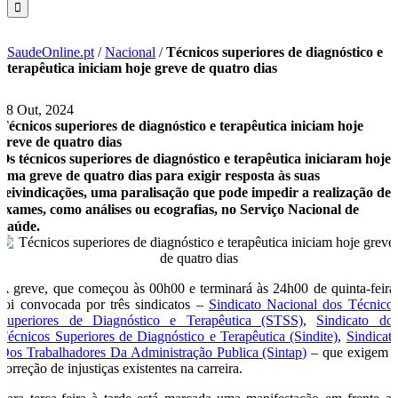
SaudeOnline.pt
/
Nacional
/
Técnicos superiores de diagnóstico e
terapêutica iniciam hoje greve de quatro dias
28 Out, 2024
Técnicos superiores de diagnóstico e terapêutica iniciam hoje
greve de quatro dias
Os técnicos superiores de diagnóstico e terapêutica iniciaram hoje
uma greve de quatro dias para exigir resposta às suas
reivindicações, uma paralisação que pode impedir a realização de
exames, como análises ou ecografias, no Serviço Nacional de
Saúde.
A greve, que começou às 00h00 e terminará às 24h00 de quinta-feira
foi convocada por três sindicatos –
Sindicato Nacional dos Técnico
Superiores de Diagnóstico e Terapêutica (STSS)
,
Sindicato do
Técnicos Superiores de Diagnóstico e Terapêutica (Sindite)
,
Sindicat
Dos Trabalhadores Da Administração Publica (Sintap)
– que exigem 
correção de injustiças existentes na carreira.