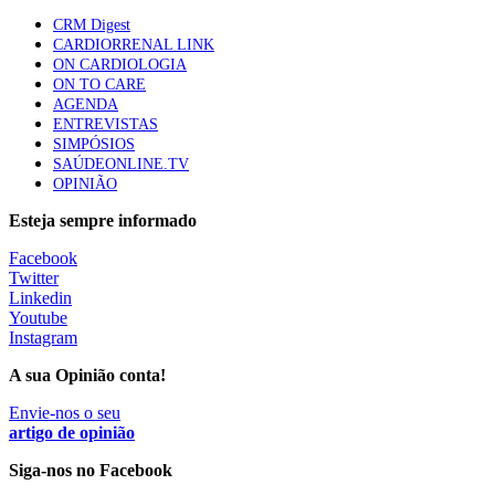
CRM Digest
Quase quatro em cada dez doentes com enfarte
CARDIORRENAL LINK
apresentavam níveis elevados de Lp(a), revela estudo
ON CARDIOLOGIA
87 visualizações
ON TO CARE
AGENDA
ENTREVISTAS
SIMPÓSIOS
Trodelvy aprovado para primeira linha no cancro da
SAÚDEONLINE.TV
mama triplo negativo metastático em doentes não
OPINIÃO
elegíveis para inibidores PD-(L)1
61 visualizações
Esteja sempre informado
Facebook
MAIS NOTÍCIAS
Twitter
Linkedin
Youtube
Instagram
Quase 11.900 jovens recorreram aos cheques psicólogo e
nutricionista no primeiro mês
A sua Opinião conta!
7 Ago, 2026
|
0 Comments
Envie-nos o seu
artigo de opinião
ULS de Coimbra estreia cirurgia endoscópica do ouvido com
Siga-nos no Facebook
apoio robótico em Portugal