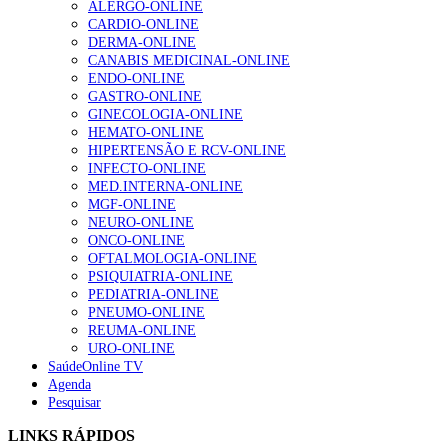
ALERGO-ONLINE
CARDIO-ONLINE
Enfermagem Forense. “Da urgência ao tribunal, cada
DERMA-ONLINE
gesto conta e cada profissional faz a diferença”
CANABIS MEDICINAL-ONLINE
203 visualizações
ENDO-ONLINE
GASTRO-ONLINE
GINECOLOGIA-ONLINE
HEMATO-ONLINE
1.º Episódio do Podcast “Frequência Cardio – Sintoniza
HIPERTENSÃO E RCV-ONLINE
te na Insuficiência Cardíaca” da Bayer
INFECTO-ONLINE
169 visualizações
MED.INTERNA-ONLINE
MGF-ONLINE
NEURO-ONLINE
ONCO-ONLINE
Alguns milhares de utentes podem ficar sem médico de
OFTALMOLOGIA-ONLINE
família com nova regras do registo, alerta associação
PSIQUIATRIA-ONLINE
132 visualizações
PEDIATRIA-ONLINE
PNEUMO-ONLINE
REUMA-ONLINE
URO-ONLINE
SaúdeOnline TV
“Os programas de rastreio do cancro do pulmão são
Agenda
custo-efetivos e representam um investimento
Pesquisar
sustentável para os sistemas de saúde”
93 visualizações
LINKS RÁPIDOS