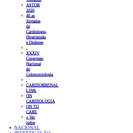
ASTOR
2026
40.as
Jornadas
de
Cardiologia,
Hipertensão
e Diabetes
.
XXXIV
Congresso
Nacional
de
Coloproctologia
.
CARDIORRENAL
LINK
ON
CARDIOLOGIA
ON TO
CARE
» Ver
todos
NACIONAL
INVESTIGAÇÃO