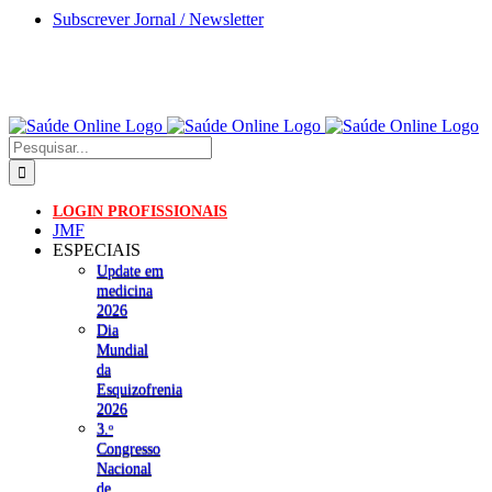
Skip
Subscrever Jornal / Newsletter
to
content
Pesquisar
LOGIN PROFISSIONAIS
JMF
ESPECIAIS
Update em
medicina
2026
Dia
Mundial
da
Esquizofrenia
2026
3.ᵒ
Congresso
Nacional
de