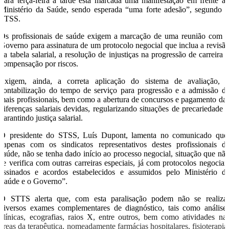
Para terça-feira à tarde está marcada uma manifestação em frente a
Ministério da Saúde, sendo esperada “uma forte adesão”, segundo 
STSS.
Os profissionais de saúde exigem a marcação de uma reunião com 
Governo para assinatura de um protocolo negocial que inclua a revisã
da tabela salarial, a resolução de injustiças na progressão de carreira 
compensação por riscos.
Exigem, ainda, a correta aplicação do sistema de avaliação, 
contabilização do tempo de serviço para progressão e a admissão d
mais profissionais, bem como a abertura de concursos e pagamento da
diferenças salariais devidas, regularizando situações de precariedade 
garantindo justiça salarial.
O presidente do STSS, Luís Dupont, lamenta no comunicado que
“apenas com os sindicatos representativos destes profissionais d
saúde, não se tenha dado início ao processo negocial, situação que nã
se verifica com outras carreiras especiais, já com protocolos negociai
assinados e acordos estabelecidos e assumidos pelo Ministério d
Saúde e o Governo”.
O STTS alerta que, com esta paralisação podem não se realiza
diversos exames complementares de diagnóstico, tais como análise
clínicas, ecografias, raios X, entre outros, bem como atividades na
áreas da terapêutica, nomeadamente farmácias hospitalares, fisioterapia