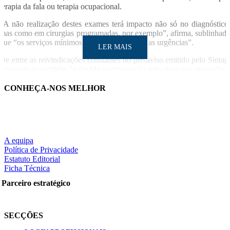
terapia da fala ou terapia ocupacional.
“A não realização destes exames terá impacto não só no diagnóstico
mas como em cirurgias programadas, por exemplo”, afirma, sublinhad
que “os serviços mínimos assegurarão apenas as urgências”.
LER MAIS
De entre as reivindicações constantes no pré-aviso emitido pelo Sintap
destacam-se também “a devida compensação pelo risco e a penosidad
no exercício de funções” e “a resolução de iniquidades e injustiças qu
resultam do processo de contabilização dos contratos a termo e falso
CONHEÇA-NOS MELHOR
recibos verdes”.
LUSA
A equipa
Notícia relacionad
Política de Privacidade
LER MAIS
Estatuto Editorial
Farmacêuticos do SNS em greve de três dias contra impasse na
Ficha Técnica
negociaçõe
Parceiro estratégico
Partilhe nas redes sociais:
SECÇÕES