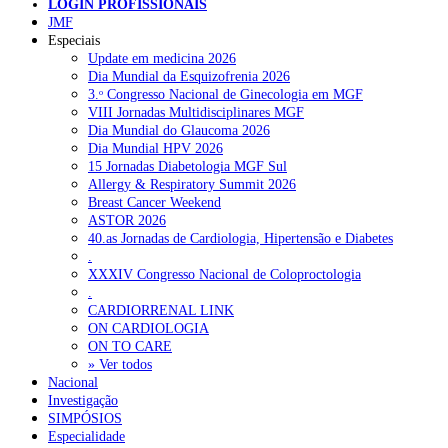
LOGIN PROFISSIONAIS
JMF
Pesquisar
Especiais
Update em medicina 2026
Dia Mundial da Esquizofrenia 2026
3.ᵒ Congresso Nacional de Ginecologia em MGF
NOTÍCIAS RECENTES
VIII Jornadas Multidisciplinares MGF
Dia Mundial do Glaucoma 2026
Quase 11.900 jovens recorreram aos cheques psicólogo e
Dia Mundial HPV 2026
nutricionista no primeiro mês
7 de Agosto, 2026
15 Jornadas Diabetologia MGF Sul
Allergy & Respiratory Summit 2026
ULS de Coimbra estreia cirurgia endoscópica do ouvido com
Breast Cancer Weekend
apoio robótico em Portugal
7 de Agosto, 2026
ASTOR 2026
40.as Jornadas de Cardiologia, Hipertensão e Diabetes
Enfermeiros exigem esclarecimentos sobre eventual gestão
.
privada da ULS do Algarve
7 de Agosto, 2026
XXXIV Congresso Nacional de Coloproctologia
.
Ordem dos Médicos alerta para riscos no novo sistema de acesso
CARDIORRENAL LINK
a consultas e cirurgias
7 de Agosto, 2026
ON CARDIOLOGIA
ON TO CARE
Portugal está a formar os médicos de que precisa?
» Ver todos
6 de Agosto,
2026
Nacional
Investigação
SIMPÓSIOS
Especialidade
NOTÍCIAS MAIS LIDAS