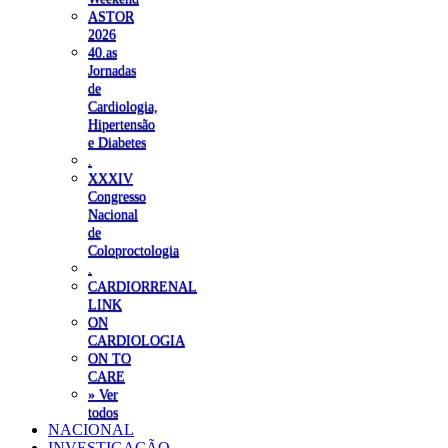
ASTOR
2026
40.as
Jornadas
de
Cardiologia,
Hipertensão
e Diabetes
.
XXXIV
Congresso
Nacional
de
Coloproctologia
.
CARDIORRENAL
LINK
ON
CARDIOLOGIA
ON TO
CARE
» Ver
todos
NACIONAL
INVESTIGAÇÃO