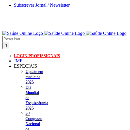
Skip
Subscrever Jornal / Newsletter
to
content
Pesquisar
LOGIN PROFISSIONAIS
JMF
ESPECIAIS
Update em
medicina
2026
Dia
Mundial
da
Esquizofrenia
2026
3.ᵒ
Congresso
Nacional
de