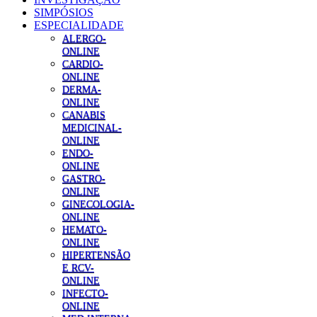
SIMPÓSIOS
ESPECIALIDADE
ALERGO-
ONLINE
CARDIO-
ONLINE
DERMA-
ONLINE
CANABIS
MEDICINAL-
ONLINE
ENDO-
ONLINE
GASTRO-
ONLINE
GINECOLOGIA-
ONLINE
HEMATO-
ONLINE
HIPERTENSÃO
E RCV-
ONLINE
INFECTO-
ONLINE