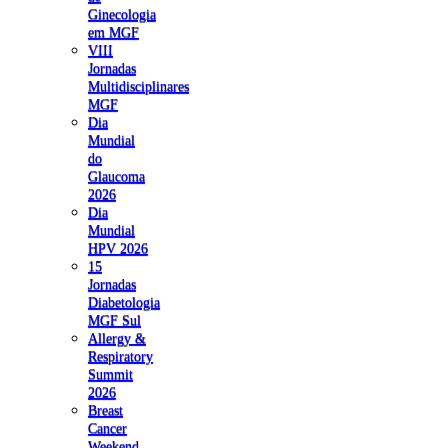
Ginecologia
em MGF
VIII
Jornadas
Multidisciplinares
MGF
Dia
Mundial
do
Glaucoma
2026
Dia
Mundial
HPV 2026
15
Jornadas
Diabetologia
MGF Sul
Allergy &
Respiratory
Summit
2026
Breast
Cancer
Weekend