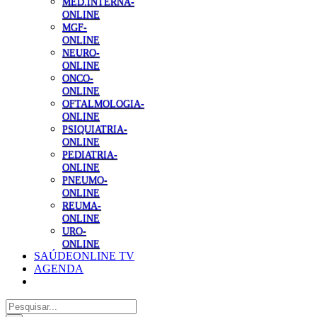
MED.INTERNA-
ONLINE
MGF-
ONLINE
NEURO-
ONLINE
ONCO-
ONLINE
OFTALMOLOGIA-
ONLINE
PSIQUIATRIA-
ONLINE
PEDIATRIA-
ONLINE
PNEUMO-
ONLINE
REUMA-
ONLINE
URO-
ONLINE
SAÚDEONLINE TV
AGENDA
Pesquisar