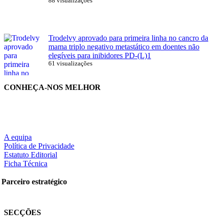
88 visualizações
Trodelvy aprovado para primeira linha no cancro da
mama triplo negativo metastático em doentes não
elegíveis para inibidores PD-(L)1
61 visualizações
CONHEÇA-NOS MELHOR
A equipa
Política de Privacidade
Estatuto Editorial
Ficha Técnica
Parceiro estratégico
SECÇÕES