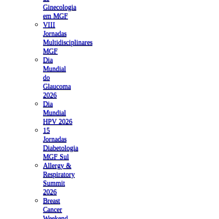
Ginecologia
em MGF
VIII
Jornadas
Multidisciplinares
MGF
Dia
Mundial
do
Glaucoma
2026
Dia
Mundial
HPV 2026
15
Jornadas
Diabetologia
MGF Sul
Allergy &
Respiratory
Summit
2026
Breast
Cancer
Weekend