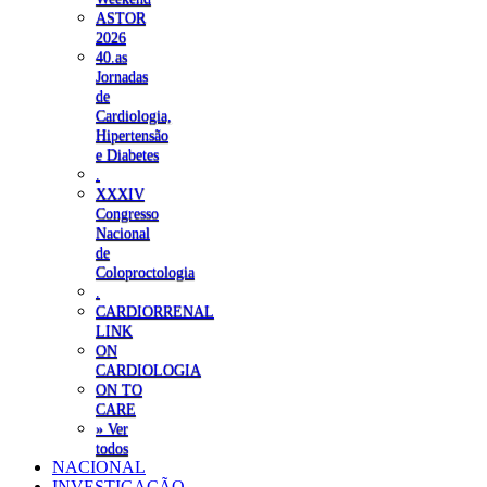
ASTOR
2026
40.as
Jornadas
de
Cardiologia,
Hipertensão
e Diabetes
.
XXXIV
Congresso
Nacional
de
Coloproctologia
.
CARDIORRENAL
LINK
ON
CARDIOLOGIA
ON TO
CARE
» Ver
todos
NACIONAL
INVESTIGAÇÃO