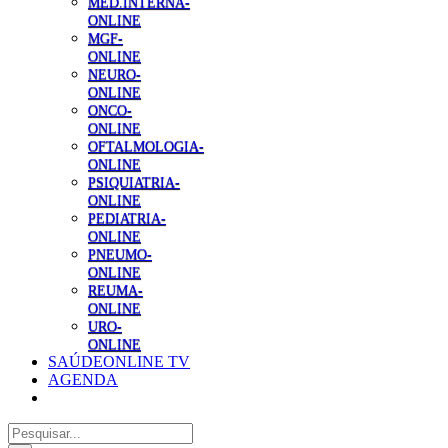
MED.INTERNA-
ONLINE
MGF-
ONLINE
NEURO-
ONLINE
ONCO-
ONLINE
OFTALMOLOGIA-
ONLINE
PSIQUIATRIA-
ONLINE
PEDIATRIA-
ONLINE
PNEUMO-
ONLINE
REUMA-
ONLINE
URO-
ONLINE
SAÚDEONLINE TV
AGENDA
Pesquisar