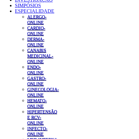
SIMPÓSIOS
ESPECIALIDADE
ALERGO-
ONLINE
CARDIO-
ONLINE
DERMA-
ONLINE
CANABIS
MEDICINAL-
ONLINE
ENDO-
ONLINE
GASTRO-
ONLINE
GINECOLOGIA-
ONLINE
HEMATO-
ONLINE
HIPERTENSÃO
E RCV-
ONLINE
INFECTO-
ONLINE