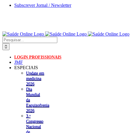
Skip
Subscrever Jornal / Newsletter
to
content
Pesquisar
LOGIN PROFISSIONAIS
JMF
ESPECIAIS
Update em
medicina
2026
Dia
Mundial
da
Esquizofrenia
2026
3.ᵒ
Congresso
Nacional
de