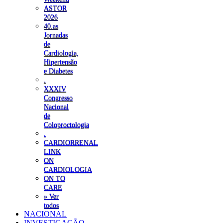
ASTOR
2026
40.as
Jornadas
de
Cardiologia,
Hipertensão
e Diabetes
.
XXXIV
Congresso
Nacional
de
Coloproctologia
.
CARDIORRENAL
LINK
ON
CARDIOLOGIA
ON TO
CARE
» Ver
todos
NACIONAL
INVESTIGAÇÃO