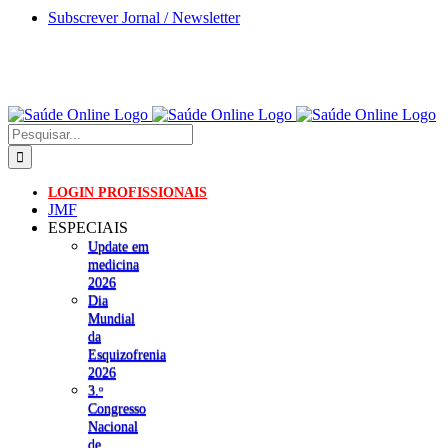
Skip
Subscrever Jornal / Newsletter
to
content
Pesquisar
LOGIN PROFISSIONAIS
JMF
ESPECIAIS
Update em
medicina
2026
Dia
Mundial
da
Esquizofrenia
2026
3.ᵒ
Congresso
Nacional
de