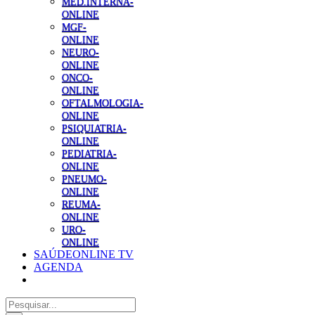
MED.INTERNA-
ONLINE
MGF-
ONLINE
NEURO-
ONLINE
ONCO-
ONLINE
OFTALMOLOGIA-
ONLINE
PSIQUIATRIA-
ONLINE
PEDIATRIA-
ONLINE
PNEUMO-
ONLINE
REUMA-
ONLINE
URO-
ONLINE
SAÚDEONLINE TV
AGENDA
Pesquisar