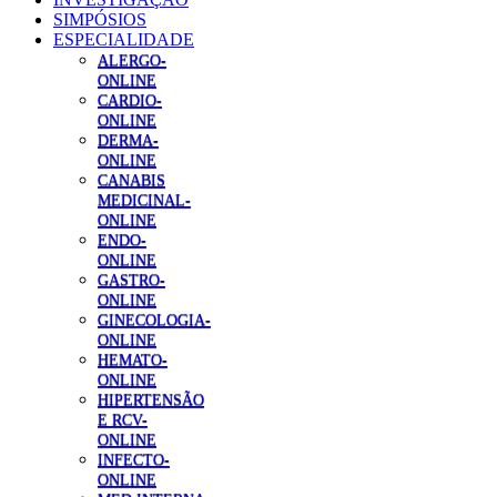
SIMPÓSIOS
ESPECIALIDADE
ALERGO-
ONLINE
CARDIO-
ONLINE
DERMA-
ONLINE
CANABIS
MEDICINAL-
ONLINE
ENDO-
ONLINE
GASTRO-
ONLINE
GINECOLOGIA-
ONLINE
HEMATO-
ONLINE
HIPERTENSÃO
E RCV-
ONLINE
INFECTO-
ONLINE