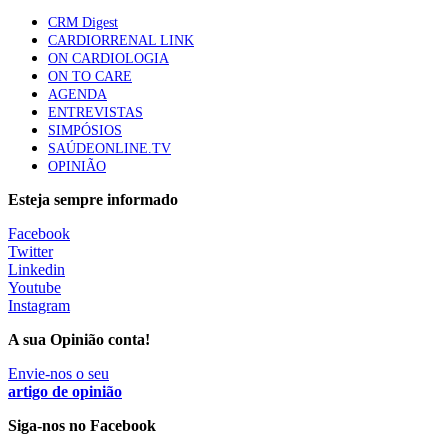
CRM Digest
CARDIORRENAL LINK
ON CARDIOLOGIA
Trodelvy aprovado para primeira linha no cancro da
ON TO CARE
mama triplo negativo metastático em doentes não
AGENDA
elegíveis para inibidores PD-(L)1
ENTREVISTAS
61 visualizações
SIMPÓSIOS
SAÚDEONLINE.TV
OPINIÃO
MAIS NOTÍCIAS
Esteja sempre informado
Facebook
Quase 11.900 jovens recorreram aos cheques psicólogo e
Twitter
nutricionista no primeiro mês
Linkedin
7 Ago, 2026
|
0 Comments
Youtube
Instagram
A sua Opinião conta!
ULS de Coimbra estreia cirurgia endoscópica do ouvido com
apoio robótico em Portugal
Envie-nos o seu
artigo de opinião
7 Ago, 2026
|
0 Comments
Siga-nos no Facebook