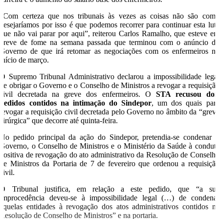
“Com certeza que nos tribunais às vezes as coisas não são com
desejaríamos por isso é que podemos recorrer para continuar esta lut
que não vai parar por aqui”, reiterou Carlos Ramalho, que esteve e
greve de fome na semana passada que terminou com o anúncio d
Governo de que irá retomar as negociações com os enfermeiros n
início de março.
O Supremo Tribunal Administrativo declarou a impossibilidade lega
de obrigar o Governo e o Conselho de Ministros a revogar a requisiçã
civil decretada na greve dos enfermeiros. O
STA recusou doi
pedidos contidos na intimação do Sindepor
, um dos quais par
revogar a requisição civil decretada pelo Governo no âmbito da “grev
cirúrgica” que decorre até quinta-feira.
No pedido principal da ação do Sindepor, pretendia-se condenar 
Governo, o Conselho de Ministros e o Ministério da Saúde à condut
positiva de revogação do ato administrativo da Resolução de Conselh
de Ministros da Portaria de 7 de fevereiro que ordenou a requisiçã
civil.
O Tribunal justifica, em relação a este pedido, que “a su
improcedência deveu-se à impossibilidade legal (…) de condena
aquelas entidades à revogação dos atos administrativos contidos n
Resolução de Conselho de Ministros” e na portaria.