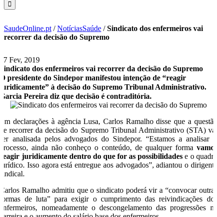
SaudeOnline.pt
/
NotíciasSaúde
/
Sindicato dos enfermeiros vai
recorrer da decisão do Supremo
27 Fev, 2019
Sindicato dos enfermeiros vai recorrer da decisão do Supremo
O presidente do Sindepor manifestou intenção de “reagir
juridicamente” à decisão do Supremo Tribunal Administrativo.
Garcia Pereira diz que decisão é contraditória.
Em declarações à agência Lusa, Carlos Ramalho disse que a questã
de recorrer da decisão do Supremo Tribunal Administrativo (STA) va
ser analisada pelos advogados do Sindepor. “Estamos a analisar 
processo, ainda não conheço o conteúdo, de qualquer forma
vamo
reagir juridicamente dentro do que for as possibilidades
e o quadr
jurídico. Isso agora está entregue aos advogados”, adiantou o dirigent
sindical.
Carlos Ramalho admitiu que o sindicato poderá vir a “convocar outra
formas de luta” para exigir o cumprimento das reivindicações do
enfermeiros, nomeadamente o descongelamento das progressões n
carreira e o aumento do salário base dos enfermeiros.