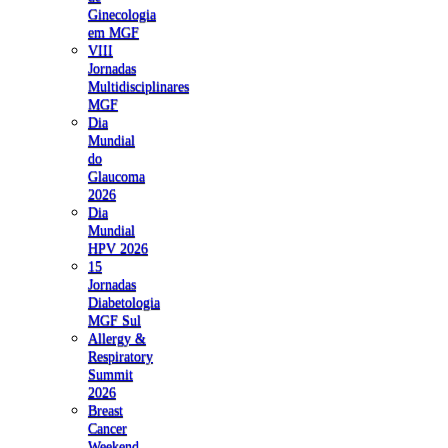
Ginecologia
em MGF
VIII
Jornadas
Multidisciplinares
MGF
Dia
Mundial
do
Glaucoma
2026
Dia
Mundial
HPV 2026
15
Jornadas
Diabetologia
MGF Sul
Allergy &
Respiratory
Summit
2026
Breast
Cancer
Weekend